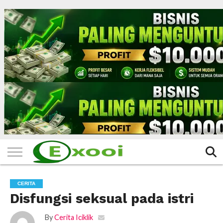
HOME
FILTER
BERITA
BIODATA
CERITA
CERPEN
EKSKLUSIF
FOTO
VIDEO
TIPS
MORE
CERITA
Disfungsi seksual pada istri
By
Cerita Iciklik