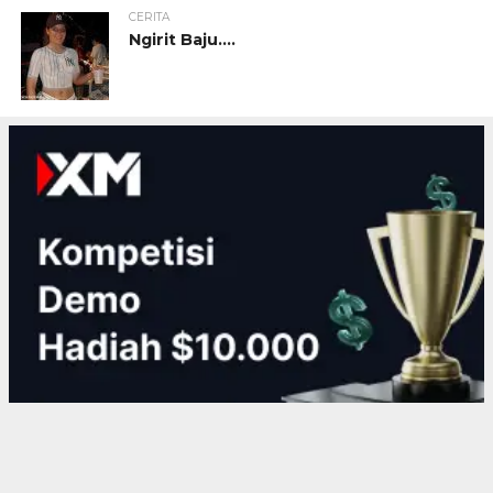
CERITA
Ngirit Baju….