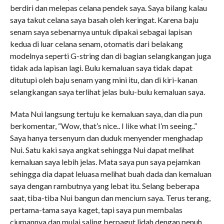
berdiri dan melepas celana pendek saya. Saya bilang kalau
saya takut celana saya basah oleh keringat. Karena baju
senam saya sebenarnya untuk dipakai sebagai lapisan
kedua di luar celana senam, otomatis dari belakang
modelnya seperti G-string dan di bagian selangkangan juga
tidak ada lapisan lagi. Bulu kemaluan saya tidak dapat
ditutupi oleh baju senam yang mini itu, dan di kiri-kanan
selangkangan saya terlihat jelas bulu-bulu kemaluan saya.
Mata Nui langsung tertuju ke kemaluan saya, dan dia pun
berkomentar, “Wow, that’s nice.. I like what I’m seeing..”
Saya hanya tersenyum dan duduk menyender menghadap
Nui. Satu kaki saya angkat sehingga Nui dapat melihat
kemaluan saya lebih jelas. Mata saya pun saya pejamkan
sehingga dia dapat leluasa melihat buah dada dan kemaluan
saya dengan rambutnya yang lebat itu. Selang beberapa
saat, tiba-tiba Nui bangun dan mencium saya. Terus terang,
pertama-tama saya kaget, tapi saya pun membalas
ciumannya dan mulai saling berpagut lidah dengan penuh