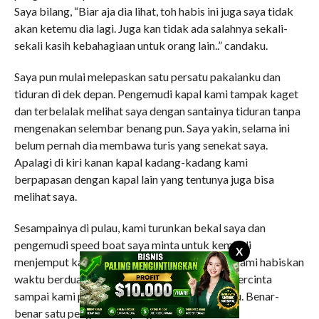
Saya bilang, “Biar aja dia lihat, toh habis ini juga saya tidak
akan ketemu dia lagi. Juga kan tidak ada salahnya sekali-
sekali kasih kebahagiaan untuk orang lain..” candaku.
Saya pun mulai melepaskan satu persatu pakaianku dan
tiduran di dek depan. Pengemudi kapal kami tampak kaget
dan terbelalak melihat saya dengan santainya tiduran tanpa
mengenakan selembar benang pun. Saya yakin, selama ini
belum pernah dia membawa turis yang senekat saya.
Apalagi di kiri kanan kapal kadang-kadang kami
berpapasan dengan kapal lain yang tentunya juga bisa
melihat saya.
Sesampainya di pulau, kami turunkan bekal saya dan
pengemudi speed boat saya minta untuk kembali
X
menjemput kami sore harinya. Sepanjang hari kami habiskan
waktu berdua. Kami berjemur, berenang dan bercinta
sampai kami puas tanpa ada yang mengganggu. Benar-
benar satu pengalaman yang indah.