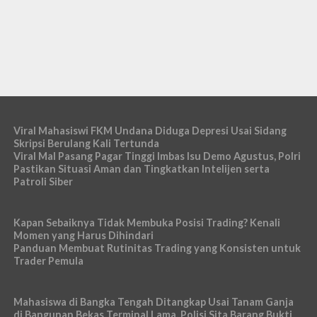
Viral Mahasiswi FKM Undana Diduga Depresi Usai Sidang
Skripsi Berulang Kali Tertunda
Viral Mal Pasang Pagar Tinggi Imbas Isu Demo Agustus, Polri
Pastikan Situasi Aman dan Tingkatkan Intelijen serta
Patroli Siber
Kapan Sebaiknya Tidak Membuka Posisi Trading? Kenali
Momen yang Harus Dihindari
Panduan Membuat Rutinitas Trading yang Konsisten untuk
Trader Pemula
Mahasiswa di Bangka Tengah Ditangkap Usai Tanam Ganja
di Bangunan Bekas Terminal Lama, Polisi Sita Barang Bukti