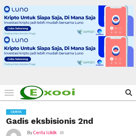
HOME
FILTER
BERITA
BIODATA
CERITA
CERPEN
EKSKLUSIF
FOTO
VIDEO
TIPS
MORE
CERITA
Gadis eksbisionis 2nd
By
Cerita Iciklik