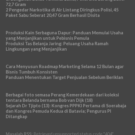
72,7 Gram
2 Pengedar Narkotika di Air Lintang Diringkus Polisi, 45
Paket Sabu Seberat 20,47 Gram Berhasil Disita
Produksi Kain Serbaguna Dapur: Panduan Memulai Usaha
yang Menjanjikan untuk Pebisnis Pemula
Produksi Tas Belanja Jaring: Peluang Usaha Ramah
Lingkungan yang Menjanjikan
Cara Menyusun Roadmap Marketing Selama 12 Bulan agar
Bisnis Tumbuh Konsisten
Panduan Menentukan Target Penjualan Sebelum Beriklan
Berbagai foto semasa Perang Kemerdekaan dari koleksi
tentara Belanda bernama Bob van Dijk (18)
Sejarah Dr Tjipto (13): Kongres PPPKI Pertama di Soerabaja
dan Kongres Pemuda Kedua di Batavia; Pengurus PI
Ditangkap
Masalah RSS:
Retrieved unsupported status code "404"