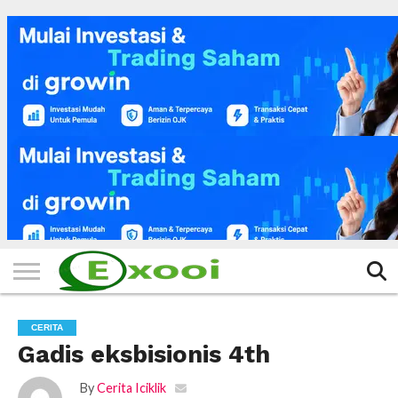
HOME
FILTER
BERITA
BIODATA
CERITA
CERPEN
EKSKLUSIF
FOTO
VIDEO
TIPS
MORE
CERITA
Gadis eksbisionis 4th
By
Cerita Iciklik