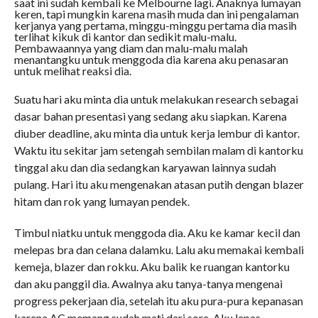
saat ini sudah kembali ke Melbourne lagi. Anaknya lumayan
keren, tapi mungkin karena masih muda dan ini pengalaman
kerjanya yang pertama, minggu-minggu pertama dia masih
terlihat kikuk di kantor dan sedikit malu-malu.
Pembawaannya yang diam dan malu-malu malah
menantangku untuk menggoda dia karena aku penasaran
untuk melihat reaksi dia.
Suatu hari aku minta dia untuk melakukan research sebagai
dasar bahan presentasi yang sedang aku siapkan. Karena
diuber deadline, aku minta dia untuk kerja lembur di kantor.
Waktu itu sekitar jam setengah sembilan malam di kantorku
tinggal aku dan dia sedangkan karyawan lainnya sudah
pulang. Hari itu aku mengenakan atasan putih dengan blazer
hitam dan rok yang lumayan pendek.
Timbul niatku untuk menggoda dia. Aku ke kamar kecil dan
melepas bra dan celana dalamku. Lalu aku memakai kembali
kemeja, blazer dan rokku. Aku balik ke ruangan kantorku
dan aku panggil dia. Awalnya aku tanya-tanya mengenai
progress pekerjaan dia, setelah itu aku pura-pura kepanasan
karena AC memang sudah mati dari sore. Aku lepas