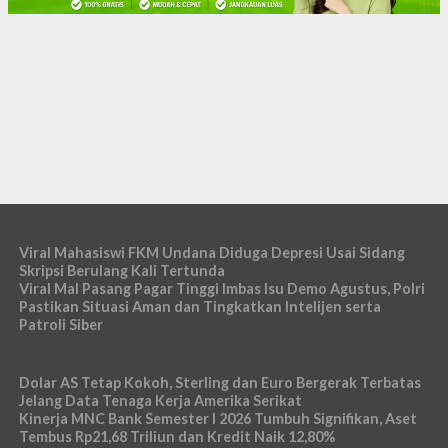
Viral Mahasiswi FKM Undana Diduga Depresi Usai Sidang
Skripsi Berulang Kali Tertunda
Viral Mal Pasang Pagar Tinggi Imbas Isu Demo Agustus, Polri
Pastikan Situasi Aman dan Tingkatkan Intelijen serta
Patroli Siber
Dolar AS Tetap Kokoh, Sterling dan Euro Bergerak Terbatas
Jelang Data Tenaga Kerja Amerika Serikat
Kinerja MNC Bank Semester I 2026 Tumbuh Signifikan, Aset
Tembus Rp21,68 Triliun dan Kredit Naik 12,80%