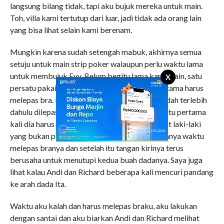
langsung bilang tidak, tapi aku bujuk mereka untuk main.
Toh, villa kami tertutup dari luar, jadi tidak ada orang lain
yang bisa lihat selain kami berenam.
Mungkin karena sudah setengah mabuk, akhirnya semua
setuju untuk main strip poker walaupun perlu waktu lama
untuk membujuk Evy. Belum begitu lama kami main, satu
X
persatu pakaian kami mulai lepas. Ita yang pertama harus
melepas bra. Baju kaos dan celana jeansnya sudah terlebih
dahulu dilepas. Ita terlihat sangat malu karena itu pertama
kali dia harus membiarkan buah dadanya dilihat laki-laki
yang bukan pacarnya. Dia membalikkan badannya waktu
melepas branya dan setelah itu tangan kirinya terus
berusaha untuk menutupi kedua buah dadanya. Saya juga
lihat kalau Andi dan Richard beberapa kali mencuri pandang
ke arah dada Ita.
Waktu aku kalah dan harus melepas braku, aku lakukan
dengan santai dan aku biarkan Andi dan Richard melihat