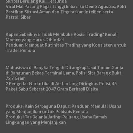
Skripsi Berulang Kali Tertunda
Viral Mal Pasang Pagar Tinggi Imbas Isu Demo Agustus, Polri
Pastikan Situasi Aman dan Tingkatkan Intelijen serta
Patroli Siber
Kapan Sebaiknya Tidak Membuka Posisi Trading? Kenali
Momen yang Harus Dihindari
Panduan Membuat Rutinitas Trading yang Konsisten untuk
Trader Pemula
Mahasiswa di Bangka Tengah Ditangkap Usai Tanam Ganja
di Bangunan Bekas Terminal Lama, Polisi Sita Barang Bukti
72,7 Gram
2 Pengedar Narkotika di Air Lintang Diringkus Polisi, 45
Paket Sabu Seberat 20,47 Gram Berhasil Disita
Produksi Kain Serbaguna Dapur: Panduan Memulai Usaha
yang Menjanjikan untuk Pebisnis Pemula
Produksi Tas Belanja Jaring: Peluang Usaha Ramah
Lingkungan yang Menjanjikan