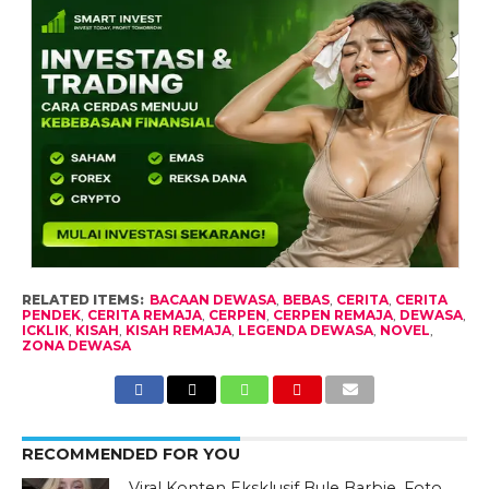
RELATED ITEMS:
BACAAN DEWASA
,
BEBAS
,
CERITA
,
CERITA
PENDEK
,
CERITA REMAJA
,
CERPEN
,
CERPEN REMAJA
,
DEWASA
,
ICKLIK
,
KISAH
,
KISAH REMAJA
,
LEGENDA DEWASA
,
NOVEL
,
ZONA DEWASA
RECOMMENDED FOR YOU
Viral Konten Eksklusif Bule Barbie, Foto