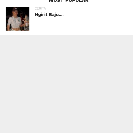
MOST POPULAR
CERITA
Ngirit Baju….