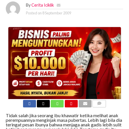
By
Cerita Iciklik
Posted on
8 September 2009
COMMENTS
Tidak salah jika seorang ibu khawatir ketika melihat anak
perempuannya menginjak masa pubertas. Lebih lagi bila dia
teringat pesan ibunya bahwa menjaga anak gadis lebih sulit