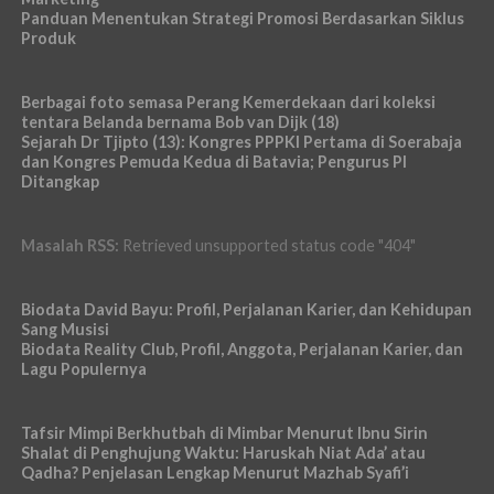
Panduan Menentukan Strategi Promosi Berdasarkan Siklus
Produk
Berbagai foto semasa Perang Kemerdekaan dari koleksi
tentara Belanda bernama Bob van Dijk (18)
Sejarah Dr Tjipto (13): Kongres PPPKI Pertama di Soerabaja
dan Kongres Pemuda Kedua di Batavia; Pengurus PI
Ditangkap
Masalah RSS:
Retrieved unsupported status code "404"
Biodata David Bayu: Profil, Perjalanan Karier, dan Kehidupan
Sang Musisi
Biodata Reality Club, Profil, Anggota, Perjalanan Karier, dan
Lagu Populernya
Tafsir Mimpi Berkhutbah di Mimbar Menurut Ibnu Sirin
Shalat di Penghujung Waktu: Haruskah Niat Ada’ atau
Qadha? Penjelasan Lengkap Menurut Mazhab Syafi’i