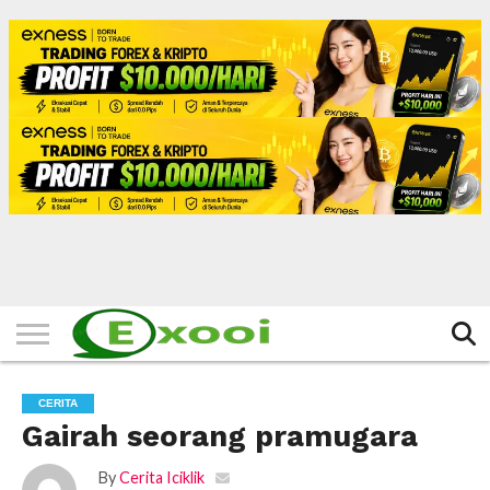
HOME
FILTER
BERITA
BIODATA
CERITA
CERPEN
EKSKLUSIF
FOTO
VIDEO
TIPS
MORE
CERITA
Gairah seorang pramugara
By
Cerita Iciklik