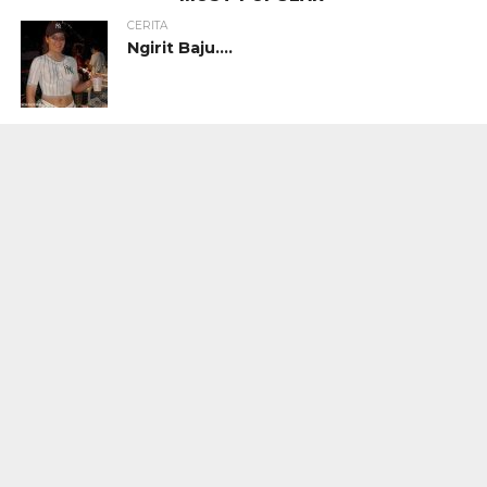
CERITA
Ngirit Baju….