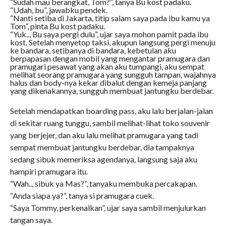
“Sudah mau berangkat, Tom?”, tanya Bu kost padaku.
“Udah, bu”, jawabku pendek.
“Nanti setiba di Jakarta, titip salam saya pada ibu kamu ya
Tom”, pinta Bu kost padaku.
“Yuk.., Bu saya pergi dulu”, ujar saya mohon pamit pada ibu
kost. Setelah menyetop taksi, akupun langsung pergi menuju
ke bandara, setibanya di bandara, kebetulan aku
berpapasan dengan mobil yang mengantar pramugara dan
pramugari pesawat yang akan aku tumpangi, aku sempat
melihat seorang pramugara yang sungguh tampan, wajahnya
halus dan body-nya kekar dibalut dengan kemeja panjang
yang dikenakannya, sungguh membuat jantungku berdebar.
Setelah mendapatkan boarding pass, aku lalu berjalan-jalan
di sekitar ruang tunggu, sambil melihat-lihat toko souvenir
yang berjejer, dan aku lalu melihat pramugara yang tadi
sempat membuat jantungku berdebar, dia tampaknya
sedang sibuk memeriksa agendanya, langsung saja aku
hampiri pramugara itu.
“Wah.., sibuk ya Mas?”, tanyaku membuka percakapan.
“Anda siapa ya?”, tanya si pramugara cuek.
“Saya Tommy, perkenalkan”, ujar saya sambil menjulurkan
tangan saya.