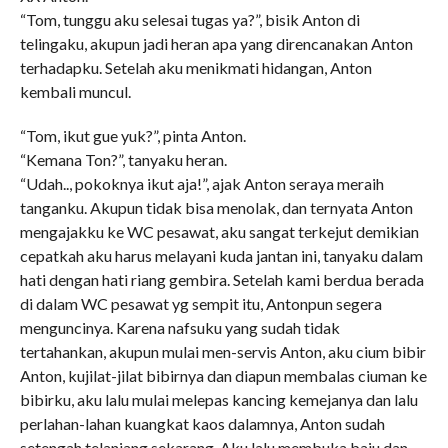
“Tom, tunggu aku selesai tugas ya?”, bisik Anton di
telingaku, akupun jadi heran apa yang direncanakan Anton
terhadapku. Setelah aku menikmati hidangan, Anton
kembali muncul.
“Tom, ikut gue yuk?”, pinta Anton.
“Kemana Ton?”, tanyaku heran.
“Udah.., pokoknya ikut aja!”, ajak Anton seraya meraih
tanganku. Akupun tidak bisa menolak, dan ternyata Anton
mengajakku ke WC pesawat, aku sangat terkejut demikian
cepatkah aku harus melayani kuda jantan ini, tanyaku dalam
hati dengan hati riang gembira. Setelah kami berdua berada
di dalam WC pesawat yg sempit itu, Antonpun segera
menguncinya. Karena nafsuku yang sudah tidak
tertahankan, akupun mulai men-servis Anton, aku cium bibir
Anton, kujilat-jilat bibirnya dan diapun membalas ciuman ke
bibirku, aku lalu mulai melepas kancing kemejanya dan lalu
perlahan-lahan kuangkat kaos dalamnya, Anton sudah
setengah telanjang sekarang. Aku lalu membuka baju dan