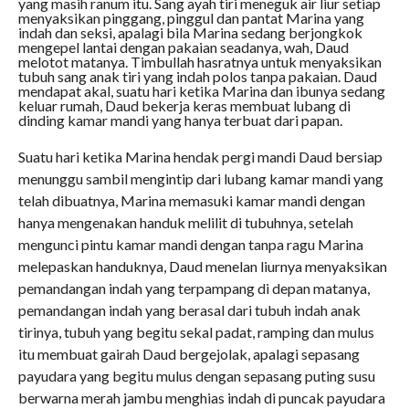
yang masih ranum itu. Sang ayah tiri meneguk air liur setiap
menyaksikan pinggang, pinggul dan pantat Marina yang
indah dan seksi, apalagi bila Marina sedang berjongkok
mengepel lantai dengan pakaian seadanya, wah, Daud
melotot matanya. Timbullah hasratnya untuk menyaksikan
tubuh sang anak tiri yang indah polos tanpa pakaian. Daud
mendapat akal, suatu hari ketika Marina dan ibunya sedang
keluar rumah, Daud bekerja keras membuat lubang di
dinding kamar mandi yang hanya terbuat dari papan.
Suatu hari ketika Marina hendak pergi mandi Daud bersiap
menunggu sambil mengintip dari lubang kamar mandi yang
telah dibuatnya, Marina memasuki kamar mandi dengan
hanya mengenakan handuk melilit di tubuhnya, setelah
mengunci pintu kamar mandi dengan tanpa ragu Marina
melepaskan handuknya, Daud menelan liurnya menyaksikan
pemandangan indah yang terpampang di depan matanya,
pemandangan indah yang berasal dari tubuh indah anak
tirinya, tubuh yang begitu sekal padat, ramping dan mulus
itu membuat gairah Daud bergejolak, apalagi sepasang
payudara yang begitu mulus dengan sepasang puting susu
berwarna merah jambu menghias indah di puncak payudara