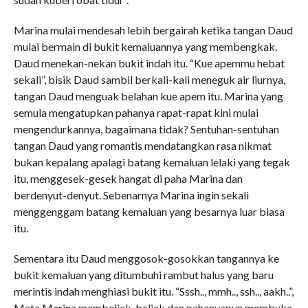
Marina mulai mendesah lebih bergairah ketika tangan Daud
mulai bermain di bukit kemaluannya yang membengkak.
Daud menekan-nekan bukit indah itu. “Kue apemmu hebat
sekali”, bisik Daud sambil berkali-kali meneguk air liurnya,
tangan Daud menguak belahan kue apem itu. Marina yang
semula mengatupkan pahanya rapat-rapat kini mulai
mengendurkannya, bagaimana tidak? Sentuhan-sentuhan
tangan Daud yang romantis mendatangkan rasa nikmat
bukan kepalang apalagi batang kemaluan lelaki yang tegak
itu, menggesek-gesek hangat di paha Marina dan
berdenyut-denyut. Sebenarnya Marina ingin sekali
menggenggam batang kemaluan yang besarnya luar biasa
itu.
Sementara itu Daud menggosok-gosokkan tangannya ke
bukit kemaluan yang ditumbuhi rambut halus yang baru
merintis indah menghiasi bukit itu. “Sssh.., mmh.., ssh.., aakh..”,
Mata Marina membeliak-beliak dan pahanyapun membuka.