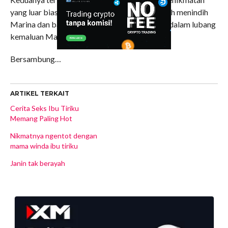
yang luar biasa dengan posisi tubuh Daud masih menindih
Marina dan batang penisnya masih menancap dalam lubang
kemaluan Marina.
Bersambung…
ARTIKEL TERKAIT
Cerita Seks Ibu Tiriku
Memang Paling Hot
Nikmatnya ngentot dengan
mama winda ibu tiriku
Janin tak berayah