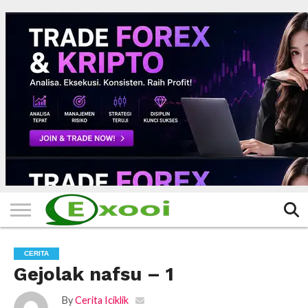
HOME
FILTER
BERITA
BIODATA
CERITA
CERPEN
EKSKLUSIF
FOTO
VIDEO
TIPS
MORE
CERITA
Gejolak nafsu – 1
By
Cerita Iciklik