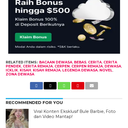
RELATED ITEMS:
BACAAN DEWASA
,
BEBAS
,
CERITA
,
CERITA
PENDEK
,
CERITA REMAJA
,
CERPEN
,
CERPEN REMAJA
,
DEWASA
,
ICKLIK
,
KISAH
,
KISAH REMAJA
,
LEGENDA DEWASA
,
NOVEL
,
ZONA DEWASA
RECOMMENDED FOR YOU
Viral Konten Eksklusif Bule Barbie, Foto
dan Video Mantap!