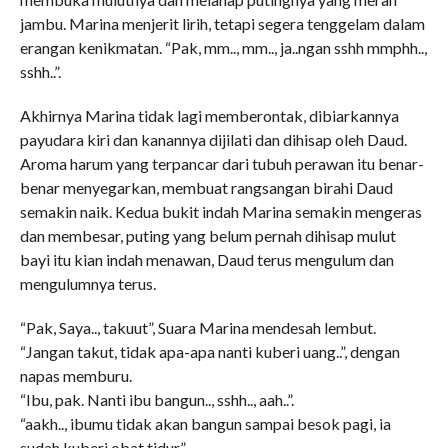
jambu. Marina menjerit lirih, tetapi segera tenggelam dalam
erangan kenikmatan. “Pak, mm.., mm.., ja..ngan sshh mmphh..,
sshh..”.
Akhirnya Marina tidak lagi memberontak, dibiarkannya
payudara kiri dan kanannya dijilati dan dihisap oleh Daud.
Aroma harum yang terpancar dari tubuh perawan itu benar-
benar menyegarkan, membuat rangsangan birahi Daud
semakin naik. Kedua bukit indah Marina semakin mengeras
dan membesar, puting yang belum pernah dihisap mulut
bayi itu kian indah menawan, Daud terus mengulum dan
mengulumnya terus.
“Pak, Saya.., takuut”, Suara Marina mendesah lembut.
“Jangan takut, tidak apa-apa nanti kuberi uang..”, dengan
napas memburu.
“Ibu, pak. Nanti ibu bangun.., sshh.., aah..”.
“aakh.., ibumu tidak akan bangun sampai besok pagi, ia
sudah kuberi obat tidur”.