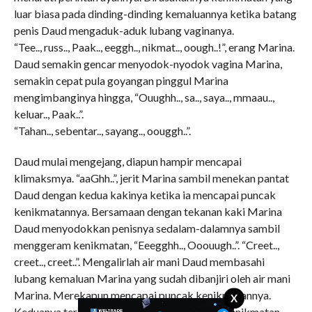
luar biasa pada dinding-dinding kemaluannya ketika batang
penis Daud mengaduk-aduk lubang vaginanya.
“Tee.., russ.., Paak.., eeggh.., nikmat.., oough..!”, erang Marina.
Daud semakin gencar menyodok-nyodok vagina Marina,
semakin cepat pula goyangan pinggul Marina
mengimbanginya hingga, “Ouughh.., sa.., saya.., mmaau..,
keluar.., Paak..”.
“Tahan.., sebentar.., sayang.., oouggh..”.
Daud mulai mengejang, diapun hampir mencapai
klimaksmya. “aaGhh..”, jerit Marina sambil menekan pantat
Daud dengan kedua kakinya ketika ia mencapai puncak
kenikmatannya. Bersamaan dengan tekanan kaki Marina
Daud menyodokkan penisnya sedalam-dalamnya sambil
menggeram kenikmatan, “Eeegghh.., Ooouugh..”. “Creet..,
creet.., creet..”. Mengalirlah air mani Daud membasahi
lubang kemaluan Marina yang sudah dibanjiri oleh air mani
Marina. Merekapun mencapai puncak kenikmatannya.
X
Keduanya terkulai lemas tak berdaya dalam kenikmatan