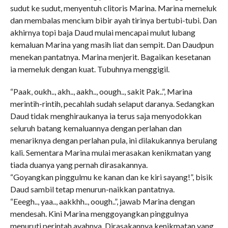
sudut ke sudut, menyentuh clitoris Marina. Marina memeluk
dan membalas mencium bibir ayah tirinya bertubi-tubi. Dan
akhirnya topi baja Daud mulai mencapai mulut lubang
kemaluan Marina yang masih liat dan sempit. Dan Daudpun
menekan pantatnya. Marina menjerit. Bagaikan kesetanan
ia memeluk dengan kuat. Tubuhnya menggigil.
“Paak, oukh.., akh.., aakh.., oough.., sakit Pak..”, Marina
merintih-rintih, pecahlah sudah selaput daranya. Sedangkan
Daud tidak menghiraukanya ia terus saja menyodokkan
seluruh batang kemaluannya dengan perlahan dan
menariknya dengan perlahan pula, ini dilakukannya berulang
kali. Sementara Marina mulai merasakan kenikmatan yang
tiada duanya yang pernah dirasakannya.
“Goyangkan pinggulmu ke kanan dan ke kiri sayang!”, bisik
Daud sambil tetap menurun-naikkan pantatnya.
“Eeegh.., yaa.., aakkhh.., oough..”, jawab Marina dengan
mendesah. Kini Marina menggoyangkan pinggulnya
menuruti perintah ayahnya. Dirasakannya kenikmatan yang