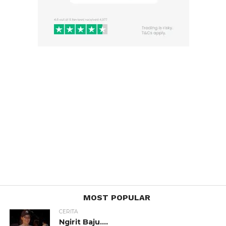
MOST POPULAR
CERITA
Ngirit Baju….