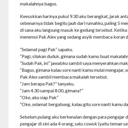
makalahnya bagus.
Keesokkan harinya pukul 9.30 aku berangkat, jarak ant
sebenarnya tidak begitu jauh dari rumahku, paling 5 me
di sana aku langsung masuk ke gedung tersebut. Ketik
menemui Pak Alex yang sedang asyik membaca koran di 
“Selamat pagi Pak” sapaku.
“Pagi, silakan duduk, gimana sudah kamu buat makalahn
“Sudah Pak, ini” jawabku sambil saya menyerahkan mak
“Bagus, gimana kalau sore nanti kamu mulai mengajar, 
Pak Alex sambil membaca makalah tersebut.
“Jam berapa Pak?” tanyaku.
“Jam 4.30 sampai 8.00, gimana?”
“Oke, aku siap Pak”
“Oke, selamat bergabung, kalau gitu sore nanti kamu dat
Sebelum pulang aku berkenalan dengan para pengajar di
pengajar di sini ada 4 orang, satu cowok (yaitu teman sa