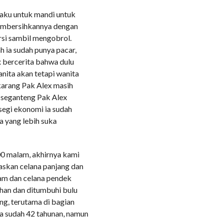
aku untuk mandi untuk
embersihkannya dengan
rsi sambil mengobrol.
 ia sudah punya pacar,
 bercerita bahwa dulu
anita akan tetapi wanita
karang Pak Alex masih
g seganteng Pak Alex
 segi ekonomi ia sudah
a yang lebih suka
00 malam, akhirnya kami
askan celana panjang dan
lam dan celana pendek
ahan dan ditumbuhi bulu
ng, terutama di bagian
ya sudah 42 tahunan, namun