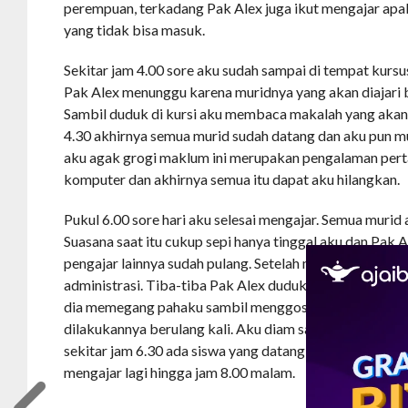
perempuan, terkadang Pak Alex juga ikut mengajar apa
yang tidak bisa masuk.
Sekitar jam 4.00 sore aku sudah sampai di tempat kursu
Pak Alex menunggu karena muridnya yang akan diajari
Sambil duduk di kursi aku membaca makalah yang akan 
4.30 akhirnya semua murid sudah datang dan aku pun m
aku agak grogi maklum ini merupakan pengalaman pert
komputer dan akhirnya semua itu dapat aku hilangkan.
Pukul 6.00 sore hari aku selesai mengajar. Semua murid 
Suasana saat itu cukup sepi hanya tinggal aku dan Pak 
pengajar lainnya sudah pulang. Setelah mengajar aku du
administrasi. Tiba-tiba Pak Alex duduk di dekatku s
dia memegang pahaku sambil menggosoknya. Aku sangat 
dilakukannya berulang kali. Aku diam saja ketika itu. S
sekitar jam 6.30 ada siswa yang datang untuk belajar. A
mengajar lagi hingga jam 8.00 malam.