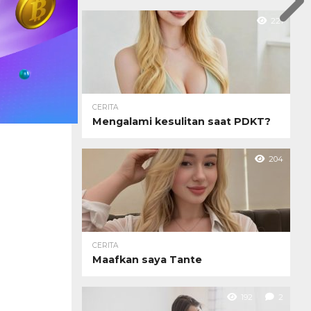
221
CERITA
Mengalami kesulitan saat PDKT?
204
CERITA
Maafkan saya Tante
192
2