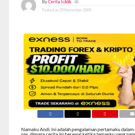
By
Cerita Iciklik
Posted on
29 November 2009
Namaku Andi. Ini adalah pengalaman pertamaku dalam
sex, dimana cerita ini berawal ketika temanku yang na