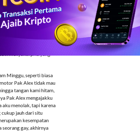
engantarku pulang ke
inanku, tapi akhirnya aku
tor. Di perjalanan menuju
nggosoknya. Malam itu
dilakukan Pak Alex, aku
rang gay. Kalau ia memang
u selama ini yang akan
ebih menyukai pria yang
am Minggu, seperti biasa
 motor Pak Alex tidak mau
hingga tangan kami hitam,
rnya Pak Alex mengajakku
a aku menolak, tapi karena
cukup jauh dari situ
i merupakan kesempatan
 seorang gay, akhirnya