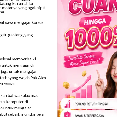
datang ke rumahku
 matanya yang agak sipit
oa.
mpat saya mengajar kursus
egitu ganteng, yang
selesai memperbaiki
 untuk mengajar di
 juga untuk mengajar
u terbayang wajah Pak Alex.
u miliki?
kan bahwa kalau mau,
sus komputer di
h untuk mengajar.
but sebaik mungkin agar