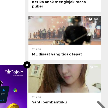
Ketika anak menginjak masa
puber
262
CERITA
ML disaat yang tidak tepat
X
231
CERITA
Yanti pembantuku