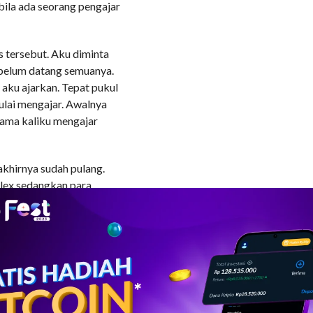
bila ada seorang pengajar
s tersebut. Aku diminta
 belum datang semuanya.
aku ajarkan. Tepat pukul
ulai mengajar. Awalnya
ama kaliku mengajar
akhirnya sudah pulang.
Alex sedangkan para
duk santai di ruang
ambil menawarkan makanan
terkejut, hal itu
etelah beberapa saat
khirnya aku mulai