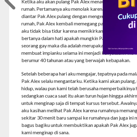
Ketika aku akan pulang Pak Alex menawarkan untuk m
rumah. Pertamanya aku menolak karena dia adalah pimp
diantar Pak Alex pulang dengan mengendarai sepeda mo
rumah, Pak Alex kembali memegang pahaku sambil me
aku tidak bisa tidur karena memikirkan apa yang telah 
bertanya dalam hati apakah mungkin Pak Alex juga seo
seorang gay maka dia adalah merupakan cowok idamank
membuat impianku selama ini menjadi kenyataan. Aku l
berumur 40 tahunan atau yang berwajah kebapakan.
Setelah beberapa hari aku mengajar, tepatnya pada mal
Pak Alex selalu mengantarku. Ketika kami akan pulang,
hidup, walau pun kami telah berusaha memperbaikinya 
sedangkan cuaca saat itu akan turun hujan hingga akhi
untuk menginap saja di tempat kursus tersebut. Awalny
aku kasihan melihat Pak Alex karena rumahnya memang 
sekitar 30 menit baru sampai ke rumahnya dan juga in
bagus bagiku untuk membuktikan apakah Pak Alex juga
kami menginap di sana.