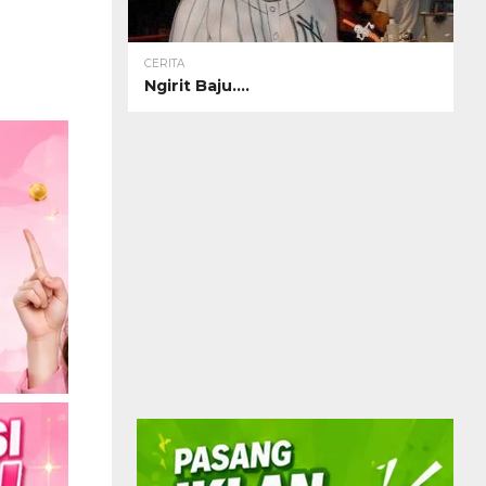
CERITA
Ngirit Baju….