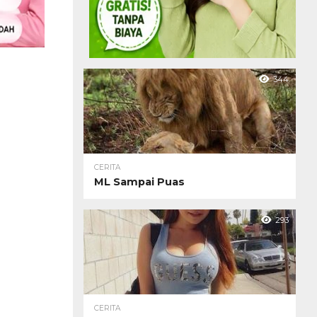
344
CERITA
ML Sampai Puas
293
CERITA