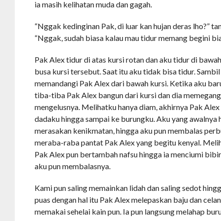
ia masih kelihatan muda dan gagah.
“Nggak kedinginan Pak, di luar kan hujan deras lho?” ta
“Nggak, sudah biasa kalau mau tidur memang begini bia
Pak Alex tidur di atas kursi rotan dan aku tidur di baw
busa kursi tersebut. Saat itu aku tidak bisa tidur. Sambi
memandangi Pak Alex dari bawah kursi. Ketika aku b
tiba-tiba Pak Alex bangun dari kursi dan dia memegan
mengelusnya. Melihatku hanya diam, akhirnya Pak Alex
dadaku hingga sampai ke burungku. Aku yang awalnya h
merasakan kenikmatan, hingga aku pun membalas perb
meraba-raba pantat Pak Alex yang begitu kenyal. Meliha
Pak Alex pun bertambah nafsu hingga ia menciumi bibi
aku pun membalasnya.
Kami pun saling memainkan lidah dan saling sedot hing
puas dengan hal itu Pak Alex melepaskan baju dan celan
memakai sehelai kain pun. Ia pun langsung melahap buru