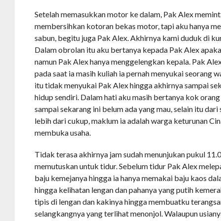
Setelah memasukkan motor ke dalam, Pak Alex memint
membersihkan kotoran bekas motor, tapi aku hanya m
sabun, begitu juga Pak Alex. Akhirnya kami duduk di ku
Dalam obrolan itu aku bertanya kepada Pak Alex apakah
namun Pak Alex hanya menggelengkan kepala. Pak Alex
pada saat ia masih kuliah ia pernah menyukai seorang w
itu tidak menyukai Pak Alex hingga akhirnya sampai se
hidup sendiri. Dalam hati aku masih bertanya kok oran
sampai sekarang ini belum ada yang mau, selain itu dari
lebih dari cukup, maklum ia adalah warga keturunan Cin
membuka usaha.
Tidak terasa akhirnya jam sudah menunjukan pukul 11.
memutuskan untuk tidur. Sebelum tidur Pak Alex melep
baju kemejanya hingga ia hanya memakai baju kaos da
hingga kelihatan lengan dan pahanya yang putih kemer
tipis di lengan dan kakinya hingga membuatku terangsa
selangkangnya yang terlihat menonjol. Walaupun usian