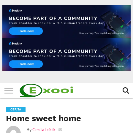
HOME
FILTER
BERITA
BIODATA
CERITA
CERPEN
EKSKLUSIF
FOTO
VIDEO
TIPS
MORE
CERITA
Home sweet home
By
Cerita Iciklik