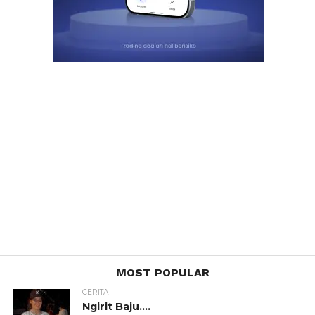
MOST POPULAR
CERITA
Ngirit Baju….