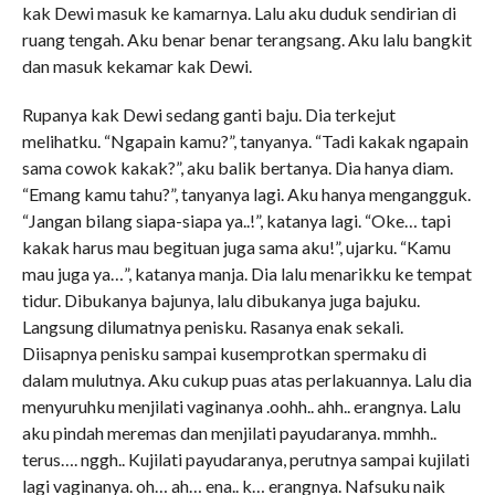
kak Dewi masuk ke kamarnya. Lalu aku duduk sendirian di
ruang tengah. Aku benar benar terangsang. Aku lalu bangkit
dan masuk kekamar kak Dewi.
Rupanya kak Dewi sedang ganti baju. Dia terkejut
melihatku. “Ngapain kamu?”, tanyanya. “Tadi kakak ngapain
sama cowok kakak?”, aku balik bertanya. Dia hanya diam.
“Emang kamu tahu?”, tanyanya lagi. Aku hanya mengangguk.
“Jangan bilang siapa-siapa ya..!”, katanya lagi. “Oke… tapi
kakak harus mau begituan juga sama aku!”, ujarku. “Kamu
mau juga ya…”, katanya manja. Dia lalu menarikku ke tempat
tidur. Dibukanya bajunya, lalu dibukanya juga bajuku.
Langsung dilumatnya penisku. Rasanya enak sekali.
Diisapnya penisku sampai kusemprotkan spermaku di
dalam mulutnya. Aku cukup puas atas perlakuannya. Lalu dia
menyuruhku menjilati vaginanya .oohh.. ahh.. erangnya. Lalu
aku pindah meremas dan menjilati payudaranya. mmhh..
terus…. nggh.. Kujilati payudaranya, perutnya sampai kujilati
lagi vaginanya. oh… ah… ena.. k… erangnya. Nafsuku naik