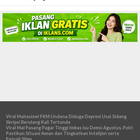
Viral Mahasiswi FKM Undana Diduga Depresi Usai Sidang
Skripsi Berulang Kali Tertunda
Viral Mal Pasang Pagar Tinggi Imbas Isu Demo Agustus, Polri
Pastikan Situasi Aman dan Tingkatkan Intelijen serta
Patroli Siber