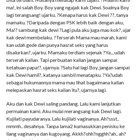
ma!, ini salah Boy. Boy yang ngajak kak Dewi. Soalnya Boy
lagi terangsang! ujarku. ?Kenapa harus kak Dewi ??, tanya
mamaku. ?Daripada dengan PSK lebih baik dengan aku,
Ma!? sambung kak dewi ?Lagi pula aku juga mau kok?, ujar
kak dewi membelaku. ?Terserah Mama mau marah, kami
kan udah gede dan punya hasrat seks yang harus
disalurkan?, ujarku. Mamaku terdiam sejenak ?Ya.., udah
terserah kalian. Tapi perbuatan kalian jangan sampai
ketahuan papa!?, ujarnya. ?Satu hal lagi Boy, jangan sampai
kak Dewi hamil?, katanya sambil menatapku. ?Ya?udah
sebagai hukumannya mama mau lihat bagaimana kalian
melepaskan hasrat seks kalian itu?, ujarnya lagi.
Aku dan kak Dewi saling pandang. Lalu kami lanjutkan
permainan kami. Aku mulai merangsang kak Dewi lagi.
Kujilati payudaranya. Lalu kujilati vaginanya. Ah?ssst..
mmmh.. desahnya. Tanpa lama2 kumasukkan penisku ke
liang vaginanya dan kugoyang. Akkh?ohh?ngghh?ah.. ah?