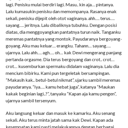
lagi. Penisku mulai berdiri lagi. Masu.. kin aja… pintanya.
Lalu kumasukin penisku dan memompanya. Rasanya enak
sekali, penisku dijepit oleh otot vaginanya. ahh…. terus….
sayang…. jeritnya. Lalu dibaliknya tubuhku. Dengan posisi
diatas, dia menggoyangkan pantatnya turun naik. Tanganku
meremas pantatnya yang montok. Payudaranya bergoyang-
goyang. Aku mau keluar… erangku. Tahann… sayang….
ujarnya. Lalu ahh…. agh…. oh… kak Dewi mengerang panjang
pertanda orgasme. Dia terus bergoyang dan crot.. crot…
crot… kusemburkan spermaku didalam vaginanya. Lalu dia
mencium bibirku. Kami pun tergeletak bersampingan.
“Makasih kak.. betul-betul nikmat”, ujarku sambil meremas
payudaranya. “Iya…. kamu hebat juga”, katanya “Maukan
kakak beginian lagi..?”, tanyaku “Kapan aja kamu pengen”,
ujarnya sambil tersenyum.
Aku langsung keluar dan masuk ke kamarku. Aku senang
sekali. Aku terus minta jatah sama kak Dewi. Kapan ada
kesempatan kami pasti melakukannya dengan berbagai