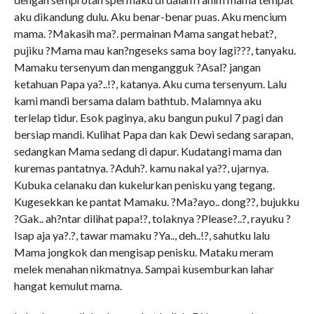
aku dikandung dulu. Aku benar-benar puas. Aku mencium
mama. ?Makasih ma?. permainan Mama sangat hebat?,
pujiku ?Mama mau kan?ngeseks sama boy lagi???, tanyaku.
Mamaku tersenyum dan mengangguk ?Asal? jangan
ketahuan Papa ya?..!?, katanya. Aku cuma tersenyum. Lalu
kami mandi bersama dalam bathtub. Malamnya aku
terlelap tidur. Esok paginya, aku bangun pukul 7 pagi dan
bersiap mandi. Kulihat Papa dan kak Dewi sedang sarapan,
sedangkan Mama sedang di dapur. Kudatangi mama dan
kuremas pantatnya. ?Aduh?. kamu nakal ya??, ujarnya.
Kubuka celanaku dan kukelurkan penisku yang tegang.
Kugesekkan ke pantat Mamaku. ?Ma?ayo.. dong??, bujukku
?Gak.. ah?ntar dilihat papa!?, tolaknya ?Please?..?, rayuku ?
Isap aja ya?.?, tawar mamaku ?Ya.., deh..!?, sahutku lalu
Mama jongkok dan mengisap penisku. Mataku meram
melek menahan nikmatnya. Sampai kusemburkan lahar
hangat kemulut mama.