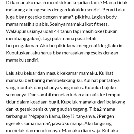
Di kamar aku masih memikirkan kejadian tadi. ?Mama tidak
melarang aku ngeseks dengan kakakku sendiri. Berarti aku
juga bisa ngeseks dengan mama?, pikirku. Lagian body
mama masih sip abis. Soalnya mamaku ikut fitness.
Walaupun usianya udah 44 tahun tapi masih oke (bukan
membanggakan). Lagi pula mama pasti lebih
berpengalaman. Aku berpikir lama mengenai ide gilaku ini.
Kuputuskan, aku harus bisa merasakan ngeseks dengan
mamaku sendiri.
Lalu aku keluar dan masuk kekamar mamaku. Kulihat
mamaku berbaring membelakangiku. Kulihat pantatnya
yang montok dan pahanya yang mulus. Kubuka bajuku
semuanya. Dan sambil menelan ludah aku naik ke tempat
tidur dalam keadaan bugil. Kupeluk mamaku dari belakang
dan kugesek penisku yang sudah tegang. Tiba2 mama
terbangun ?Ngapain kamu, Boy??, tanyanya. ?Pengen
ngeseks sama mama?, jawabku manja. Aku langsung
memeluk dan menciumnya. Mamaku diam saja. Kubuka