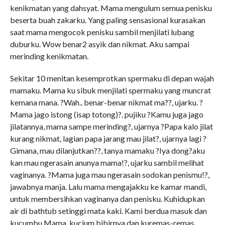
kenikmatan yang dahsyat. Mama mengulum semua penisku
beserta buah zakarku. Yang paling sensasional kurasakan
saat mama mengocok penisku sambil menjilati lubang
duburku. Wow benar2 asyik dan nikmat. Aku sampai
merinding kenikmatan.
Sekitar 10 menitan kesemprotkan spermaku di depan wajah
mamaku. Mama ku sibuk menjilati spermaku yang muncrat
kemana mana. ?Wah.. benar-benar nikmat ma??, ujarku. ?
Mama jago istong (isap totong)?, pujiku ?Kamu juga jago
jilatannya, mama sampe merinding?, ujarnya ?Papa kalo jilat
kurang nikmat, lagian papa jarang mau jilat?, ujarnya lagi ?
Gimana, mau dilanjutkan??, tanya mamaku ?Iya dong?aku
kan mau ngerasain anunya mama!?, ujarku sambil melihat
vaginanya. ?Mama juga mau ngerasain sodokan penismu!?,
jawabnya manja. Lalu mama mengajakku ke kamar mandi,
untuk membersihkan vaginanya dan penisku. Kuhidupkan
air di bathtub setinggi mata kaki. Kami berdua masuk dan
kucumbu Mama, kucium bibirnya dan kuremas-remas