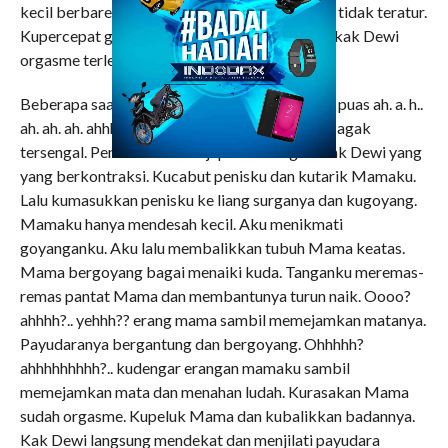
kecil berbarengan dengan deru napasnya yang tidak teratur.
Kupercepat goyanganku. Aku harus membuat kak Dewi
orgasme terlebih dahulu.
Beberapa saat kemudian kak dewi mengerang puas ah. a. h..
ah. ah. ah. ahhhhhhhhhhhh.. ha.. sambil nafasnya agak
tersengal. Penisku terasa dijepit otot vagina kak Dewi yang
yang berkontraksi. Kucabut penisku dan kutarik Mamaku.
Lalu kumasukkan penisku ke liang surganya dan kugoyang.
Mamaku hanya mendesah kecil. Aku menikmati
goyanganku. Aku lalu membalikkan tubuh Mama keatas.
Mama bergoyang bagai menaiki kuda. Tanganku meremas-
remas pantat Mama dan membantunya turun naik. Oooo?
ahhhh?.. yehhh?? erang mama sambil memejamkan matanya.
Payudaranya bergantung dan bergoyang. Ohhhhh?
ahhhhhhhhh?.. kudengar erangan mamaku sambil
memejamkan mata dan menahan ludah. Kurasakan Mama
sudah orgasme. Kupeluk Mama dan kubalikkan badannya.
Kak Dewi langsung mendekat dan menjilati payudara