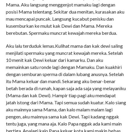
Mama. Aku langsung menggenjot mamaku lagi dengan
posisi Mama telentang. Sekitar dua menitan, kurasakan aku
mau mencapai puncak. Langsung kucabut penisku dan
kusemburkan ke mulut kak Dewi dan Mama. Mereka
berebutan. Spermaku muncrat kewajah mereka berdua.
Aku lalu terduduk lemas.Kulihat mama dan kak dewi saling
menjilati spermaku yang muncrat kewajah mereka. Setelah
10 menit kak Dewi keluar dari kamarku. Dan aku
memainkan satu ronde lagi dengan Mamaku. Dan kuakhiri
dengan semburan sperma di dalam lubang anusnya. Setelah
itu Mama keluar dan mandi. Sekarang aku benar-benar
betah berada di rumah, kapan saja ada saja yang melayaniku
(Mama dan kak Dewi). Hampir tiap pagi aku mendapat
jatah istong dari Mama. Tapi semua sudah kuatur. Kalo siang
aku mainnya sama Mama, dan kalo malam malam lagi
pengen, aku mainnya sama kak Dewi. Tapi kadang nggak
tentu juga, yang mana aja. Kalo Papa nggak ada kami main
bertiga. Apalagi kalo Papa keluar kota kami makin bebas