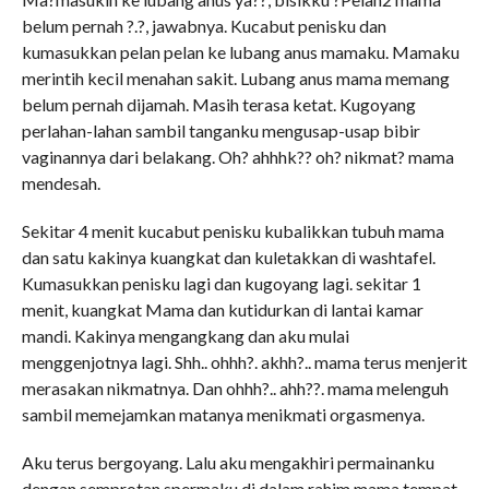
belum pernah ?.?, jawabnya. Kucabut penisku dan
kumasukkan pelan pelan ke lubang anus mamaku. Mamaku
merintih kecil menahan sakit. Lubang anus mama memang
belum pernah dijamah. Masih terasa ketat. Kugoyang
perlahan-lahan sambil tanganku mengusap-usap bibir
vaginannya dari belakang. Oh? ahhhk?? oh? nikmat? mama
mendesah.
Sekitar 4 menit kucabut penisku kubalikkan tubuh mama
dan satu kakinya kuangkat dan kuletakkan di washtafel.
Kumasukkan penisku lagi dan kugoyang lagi. sekitar 1
menit, kuangkat Mama dan kutidurkan di lantai kamar
mandi. Kakinya mengangkang dan aku mulai
menggenjotnya lagi. Shh.. ohhh?. akhh?.. mama terus menjerit
merasakan nikmatnya. Dan ohhh?.. ahh??. mama melenguh
sambil memejamkan matanya menikmati orgasmenya.
Aku terus bergoyang. Lalu aku mengakhiri permainanku
dengan semprotan spermaku di dalam rahim mama tempat