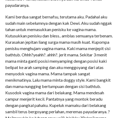
payudaranya.
Kami berdua sangat bernafsu, terutama aku. Padahal aku
sudah main sebelumnya dengan kak Dewi. Aku sudah nggak
tahan untuk memasukkan penisku ke vagina mama.
Kutusukkan penisku dan bless.. amblas semuanya terbenam.
Kurasakan jepitan liang surga mama masih kuat. Kupompa
penisku menghujam vagina mama. Kaki mama menjepit sisi
bathtub. Ohhh?yeahh?. ahhh?. jerit mama. Sekitar 3 menit
mama minta ganti posisi menyamping dengan posisi kaki
belipat ke arah samping dan aku menggoyang dari atas
menyodok vagina mama. Mama tampak sangat
menikmatinya. Lalu mama minta doggy style. Kami bangkit
dan mama nungging bertumpuan dengan sisi bathtub.
Kusodok vagina mama dari belakang. Mama mendesah
campur menjerit kecil. Pantatnya yang montok beradu
dengan pangkal pahaku. Kupeluk mamaku dari belakang
sambil terus bergoyang perlahan, meremas payudaranya. ?
Ma?masukin ke lubang anus ya??, bisikku ?Pelan2 mama