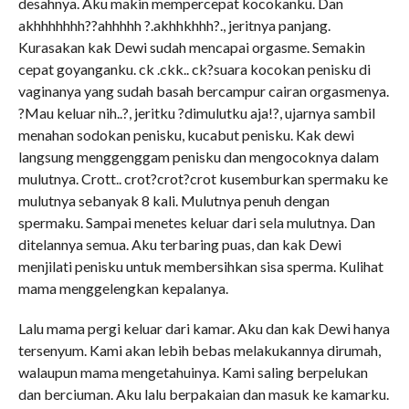
desahnya. Aku makin mempercepat kocokanku. Dan
akhhhhhhh??ahhhhh ?.akhhkhhh?., jeritnya panjang.
Kurasakan kak Dewi sudah mencapai orgasme. Semakin
cepat goyanganku. ck .ckk.. ck?suara kocokan penisku di
vaginanya yang sudah basah bercampur cairan orgasmenya.
?Mau keluar nih..?, jeritku ?dimulutku aja!?, ujarnya sambil
menahan sodokan penisku, kucabut penisku. Kak dewi
langsung menggenggam penisku dan mengocoknya dalam
mulutnya. Crott.. crot?crot?crot kusemburkan spermaku ke
mulutnya sebanyak 8 kali. Mulutnya penuh dengan
spermaku. Sampai menetes keluar dari sela mulutnya. Dan
ditelannya semua. Aku terbaring puas, dan kak Dewi
menjilati penisku untuk membersihkan sisa sperma. Kulihat
mama menggelengkan kepalanya.
Lalu mama pergi keluar dari kamar. Aku dan kak Dewi hanya
tersenyum. Kami akan lebih bebas melakukannya dirumah,
walaupun mama mengetahuinya. Kami saling berpelukan
dan berciuman. Aku lalu berpakaian dan masuk ke kamarku.