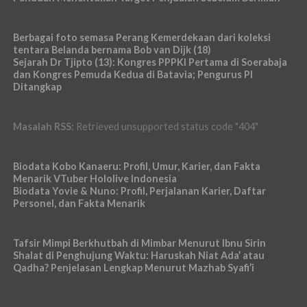
Berbagai foto semasa Perang Kemerdekaan dari koleksi
tentara Belanda bernama Bob van Dijk (18)
Sejarah Dr Tjipto (13): Kongres PPPKI Pertama di Soerabaja
dan Kongres Pemuda Kedua di Batavia; Pengurus PI
Ditangkap
Masalah RSS:
Retrieved unsupported status code "404"
Biodata Kobo Kanaeru: Profil, Umur, Karier, dan Fakta
Menarik VTuber Hololive Indonesia
Biodata Yovie & Nuno: Profil, Perjalanan Karier, Daftar
Personel, dan Fakta Menarik
Tafsir Mimpi Berkhutbah di Mimbar Menurut Ibnu Sirin
Shalat di Penghujung Waktu: Haruskah Niat Ada’ atau
Qadha? Penjelasan Lengkap Menurut Mazhab Syafi’i