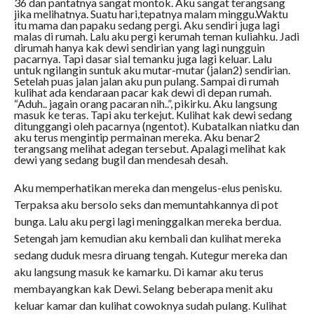
36 dan pantatnya sangat montok. Aku sangat terangsang
jika melihatnya. Suatu hari,tepatnya malam minggu.Waktu
itu mama dan papaku sedang pergi. Aku sendiri juga lagi
malas di rumah. Lalu aku pergi kerumah teman kuliahku. Jadi
dirumah hanya kak dewi sendirian yang lagi nungguin
pacarnya. Tapi dasar sial temanku juga lagi keluar. Lalu
untuk ngilangin suntuk aku mutar-mutar (jalan2) sendirian.
Setelah puas jalan jalan aku pun pulang. Sampai di rumah
kulihat ada kendaraan pacar kak dewi di depan rumah.
“Aduh.. jagain orang pacaran nih..”, pikirku. Aku langsung
masuk ke teras. Tapi aku terkejut. Kulihat kak dewi sedang
ditunggangi oleh pacarnya (ngentot). Kubatalkan niatku dan
aku terus mengintip permainan mereka. Aku benar2
terangsang melihat adegan tersebut. Apalagi melihat kak
dewi yang sedang bugil dan mendesah desah.
Aku memperhatikan mereka dan mengelus-elus penisku.
Terpaksa aku bersolo seks dan memuntahkannya di pot
bunga. Lalu aku pergi lagi meninggalkan mereka berdua.
Setengah jam kemudian aku kembali dan kulihat mereka
sedang duduk mesra diruang tengah. Kutegur mereka dan
aku langsung masuk ke kamarku. Di kamar aku terus
membayangkan kak Dewi. Selang beberapa menit aku
keluar kamar dan kulihat cowoknya sudah pulang. Kulihat