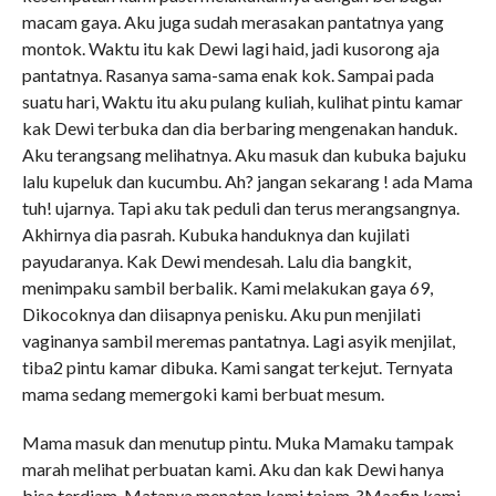
macam gaya. Aku juga sudah merasakan pantatnya yang
montok. Waktu itu kak Dewi lagi haid, jadi kusorong aja
pantatnya. Rasanya sama-sama enak kok. Sampai pada
suatu hari, Waktu itu aku pulang kuliah, kulihat pintu kamar
kak Dewi terbuka dan dia berbaring mengenakan handuk.
Aku terangsang melihatnya. Aku masuk dan kubuka bajuku
lalu kupeluk dan kucumbu. Ah? jangan sekarang ! ada Mama
tuh! ujarnya. Tapi aku tak peduli dan terus merangsangnya.
Akhirnya dia pasrah. Kubuka handuknya dan kujilati
payudaranya. Kak Dewi mendesah. Lalu dia bangkit,
menimpaku sambil berbalik. Kami melakukan gaya 69,
Dikocoknya dan diisapnya penisku. Aku pun menjilati
vaginanya sambil meremas pantatnya. Lagi asyik menjilat,
tiba2 pintu kamar dibuka. Kami sangat terkejut. Ternyata
mama sedang memergoki kami berbuat mesum.
Mama masuk dan menutup pintu. Muka Mamaku tampak
marah melihat perbuatan kami. Aku dan kak Dewi hanya
bisa terdiam. Matanya menatap kami tajam. ?Maafin kami