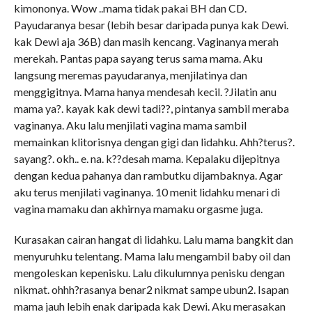
kimononya. Wow ..mama tidak pakai BH dan CD.
Payudaranya besar (lebih besar daripada punya kak Dewi.
kak Dewi aja 36B) dan masih kencang. Vaginanya merah
merekah. Pantas papa sayang terus sama mama. Aku
langsung meremas payudaranya, menjilatinya dan
menggigitnya. Mama hanya mendesah kecil. ?Jilatin anu
mama ya?. kayak kak dewi tadi??, pintanya sambil meraba
vaginanya. Aku lalu menjilati vagina mama sambil
memainkan klitorisnya dengan gigi dan lidahku. Ahh?terus?.
sayang?. okh.. e. na. k??desah mama. Kepalaku dijepitnya
dengan kedua pahanya dan rambutku dijambaknya. Agar
aku terus menjilati vaginanya. 10 menit lidahku menari di
vagina mamaku dan akhirnya mamaku orgasme juga.
Kurasakan cairan hangat di lidahku. Lalu mama bangkit dan
menyuruhku telentang. Mama lalu mengambil baby oil dan
mengoleskan kepenisku. Lalu dikulumnya penisku dengan
nikmat. ohhh?rasanya benar2 nikmat sampe ubun2. Isapan
mama jauh lebih enak daripada kak Dewi. Aku merasakan