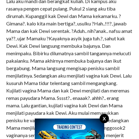
Lalu aku mandi dan berangkat kuliah. Di kampus aku
rasanya pengen cepat pulang. Pukul 2 siang aku tiba
dirumah. Kupanggil kak Dewi dan Mama kekamarku. ?
Gimana?. kalo kita main bertiga?, usulku ?Hah..!!!?, jawab
Mama dan kak Dewi serentak. ?Aduh.. nih?anak.. nafsu amat
ya??, ujar Mamaku ?Kayaknya asyik juga tuh.?, sahut kak
Dewi. Kak Dewi langsung membuka bajunya. Dan
menimpaku. Bibirku dilumatnya sambil tangannya melucuti
pakaianku. Mama akhirnya membuka bajunya dan ikut
bergabung. Mama langsung mengisap penisku sambil
menjilatinya. Sedangkan aku menjilati vagina kak Dewi. Lalu
kusuruh Mama tidur telentang sambil mengangkang.
Kujilati vagina Mama dan kak Dewi menjilati dan meremas
remas payudara Mama. Sssst?.. enaaak?. ahhh?.. erang
mama. Lalu gantian, kujilati vagina kak Dewi dan Mama
menjilati payudara kak Dewi. Aku mulai memasukkan
X
penisku ke vagina kak dewi dan memompanya. Sedangkan
Mama menjilati payudara kak Dewi sambil menggosok2
vaginanya sendiri. Aaahhh?ohhh.. oh?. kak Dewi menjerit