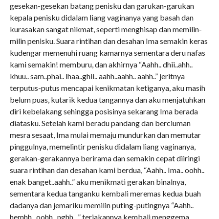
gesekan-gesekan batang penisku dan garukan-garukan
kepala penisku didalam liang vaginanya yang basah dan
kurasakan sangat nikmat, seperti menghisap dan memilin-
milin penisku. Suara rintihan dan desahan Ima semakin keras
kudengar memenuhi ruang kamarnya sementara deru nafas
kami semakin! memburu, dan akhirnya “Aahh.. dhii..ahh..
khuu.. sam..phai.. lhaa..ghii.. aahh..aahh.. aahh..” jeritnya
terputus-putus mencapai kenikmatan ketiganya, aku masih
belum puas, kutarik kedua tangannya dan aku menjatuhkan
diri kebelakang sehingga posisinya sekarang Ima berada
diatasku. Setelah kami beradu pandang dan berciuman
mesra sesaat, Ima mulai memaju mundurkan dan memutar
pinggulnya, memelintir penisku didalam liang vaginanya,
gerakan-gerakannya berirama dan semakin cepat diiringi
suara rintihan dan desahan kami berdua, “Aahh.. Ima.. oohh..
enak banget..aahh..” aku menikmati gerakan binalnya,
sementara kedua tanganku kembali meremas kedua buah
dadanya dan jemariku memilin puting-putingnya “Aahh..
hemhh.. oohh.. nghh.. ” teriakannya kembali menggema