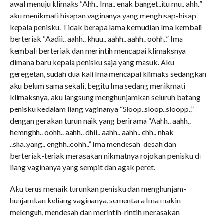
awal menuju klimaks “Ahh.. Ima.. enak banget..itu mu.. ahh..”
aku menikmati hisapan vaginanya yang menghisap-hisap
kepala penisku. Tidak berapa lama kemudian Ima kembali
berteriak “Aadii.. aahh.. khuu.. aahh.. aahh.. oohh..” Ima
kembali berteriak dan merintih mencapai klimaksnya
dimana baru kepala penisku saja yang masuk. Aku
geregetan, sudah dua kali Ima mencapai klimaks sedangkan
aku belum sama sekali, begitu Ima sedang menikmati
klimaksnya, aku langsung menghunjamkan seluruh batang
penisku kedalam liang vaginanya “Sloop..sloop..sloopp..”
dengan gerakan turun naik yang berirama “Aahh.. aahh..
hemnghh.. oohh.. aahh.. dhii.. aahh.. aahh.. ehh.. nhak
..sha..yang.. enghh..oohh..” Ima mendesah-desah dan
berteriak-teriak merasakan nikmatnya rojokan penisku di
liang vaginanya yang sempit dan agak peret.
Aku terus menaik turunkan penisku dan menghunjam-
hunjamkan keliang vaginanya, sementara Ima makin
melenguh, mendesah dan merintih-rintih merasakan