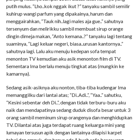
putih mulus. “Lho..kok nggak ikut ?” tanyaku sambil semilir
kuhirup wangi parfum yang dipakainya, harum dan
menggairahkan, “Tauk nih..lagi males aja gue..” sahutnya
tersenyum dan melirikku sambil membuat sirup orange
dingin dimeja makan, “Anto kemana..?” tanyaku lagi tentang
suaminya, “Lagi keluar negeri, biasa..urusan kantornya..”
sahutnya lagi. Lalu aku menuju kedepan sofa tempat
menonton TV kemudian aku asik menonton film di TV.
Sementara Ima berlalu menuju tingkat atas (mungkin ke
kamarnya).
Sedang asik-asiknya aku nonton, tiba-tiba kudengar Ima
memanggilku dari lantai atas; “Di..Adi..”, “Yaa..” sahutku,
“Kesini sebentar deh Di..”, dengan tidak terburu-buru aku
naik dan mendapatinya sedang duduk disofa besar untuk 3
orang sambil meminum sirup orangenya dan menghidupkan
TV. Dilantai atas juga terdapat ruang keluarga mini yang
lumayan tersusun apik dengan lantainya dilapisi karpet
tebal dan empuk, dan hanya ada 1 buah sofa besar yang