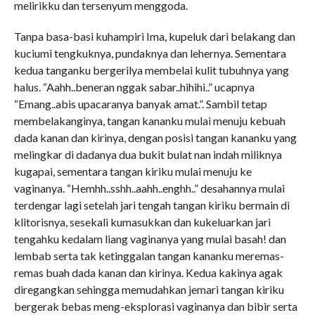
melirikku dan tersenyum menggoda.
Tanpa basa-basi kuhampiri Ima, kupeluk dari belakang dan
kuciumi tengkuknya, pundaknya dan lehernya. Sementara
kedua tanganku bergerilya membelai kulit tubuhnya yang
halus. “Aahh..beneran nggak sabar..hihihi..” ucapnya
“Emang..abis upacaranya banyak amat.”. Sambil tetap
membelakanginya, tangan kananku mulai menuju kebuah
dada kanan dan kirinya, dengan posisi tangan kananku yang
melingkar di dadanya dua bukit bulat nan indah miliknya
kugapai, sementara tangan kiriku mulai menuju ke
vaginanya. “Hemhh..sshh..aahh..enghh..” desahannya mulai
terdengar lagi setelah jari tengah tangan kiriku bermain di
klitorisnya, sesekali kumasukkan dan kukeluarkan jari
tengahku kedalam liang vaginanya yang mulai basah! dan
lembab serta tak ketinggalan tangan kananku meremas-
remas buah dada kanan dan kirinya. Kedua kakinya agak
diregangkan sehingga memudahkan jemari tangan kiriku
bergerak bebas meng-eksplorasi vaginanya dan bibir serta