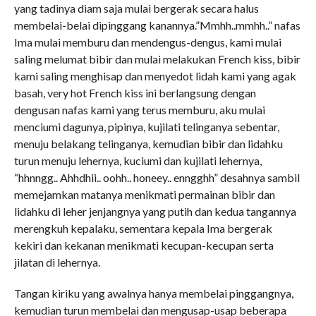
yang tadinya diam saja mulai bergerak secara halus
membelai-belai dipinggang kanannya.”Mmhh..mmhh..” nafas
Ima mulai memburu dan mendengus-dengus, kami mulai
saling melumat bibir dan mulai melakukan French kiss, bibir
kami saling menghisap dan menyedot lidah kami yang agak
basah, very hot French kiss ini berlangsung dengan
dengusan nafas kami yang terus memburu, aku mulai
menciumi dagunya, pipinya, kujilati telinganya sebentar,
menuju belakang telinganya, kemudian bibir dan lidahku
turun menuju lehernya, kuciumi dan kujilati lehernya,
“hhnngg.. Ahhdhii.. oohh.. honeey.. enngghh” desahnya sambil
memejamkan matanya menikmati permainan bibir dan
lidahku di leher jenjangnya yang putih dan kedua tangannya
merengkuh kepalaku, sementara kepala Ima bergerak
kekiri dan kekanan menikmati kecupan-kecupan serta
jilatan di lehernya.
Tangan kiriku yang awalnya hanya membelai pinggangnya,
kemudian turun membelai dan mengusap-usap beberapa