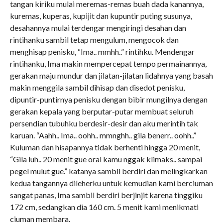
tangan kiriku mulai meremas-remas buah dada kanannya,
kuremas, kuperas, kupijit dan kupuntir puting susunya,
desahannya mulai terdengar mengiringi desahan dan
rintihanku sambil tetap mengulum, mengocok dan
menghisap penisku, “Ima.. mmhh..” rintihku. Mendengar
rintihanku, Ima makin mempercepat tempo permainannya,
gerakan maju mundur dan jilatan-jilatan lidahnya yang basah
makin menggila sambil dihisap dan disedot penisku,
dipuntir-puntirnya penisku dengan bibir mungilnya dengan
gerakan kepala yang berputar-putar membuat seluruh
persendian tubuhku berdesir-desir dan aku merintih tak
karuan. “Aahh.. Ima.. oohh.. mmnghh.. gila benerr.. oohh..”
Kuluman dan hisapannya tidak berhenti hingga 20 menit,
“Gila luh.. 20 menit gue oral kamu nggak klimaks.. sampai
pegel mulut gue.” katanya sambil berdiri dan melingkarkan
kedua tangannya dileherku untuk kemudian kami berciuman
sangat panas, Ima sambil berdiri berjinjit karena tinggiku
172 cm, sedangkan dia 160 cm. 5 menit kami menikmati
ciuman membara.