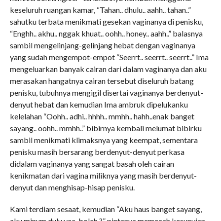
keseluruh ruangan kamar, “Tahan.. dhulu.. aahh.. tahan..”
sahutku terbata menikmati gesekan vaginanya di penisku,
“Enghh.. akhu.. nggak khuat.. oohh.. honey.. aahh..” balasnya
sambil mengelinjang-gelinjang hebat dengan vaginanya
yang sudah mengempot-empot “Seerrt.. seerrt.. seerrt..” Ima
mengeluarkan banyak cairan dari dalam vaginanya dan aku
merasakan hangatnya cairan tersebut diseluruh batang
penisku, tubuhnya mengigil disertai vaginanya berdenyut-
denyut hebat dan kemudian Ima ambruk dipelukanku
kelelahan “Oohh.. adhi.. hhhh.. mmhh.. hahh..enak banget
sayang.. oohh.. mmhh..” bibirnya kembali melumat bibirku
sambil menikmati klimaksnya yang keempat, sementara
penisku masih bersarang berdenyut-denyut perkasa
didalam vaginanya yang sangat basah oleh cairan
kenikmatan dari vagina miliknya yang masih berdenyut-
denyut dan menghisap-hisap penisku.
Kami terdiam sesaat, kemudian “Aku haus banget sayang,
aku minum dulu yaa..boleh ?” pintanya memecah kesunyian