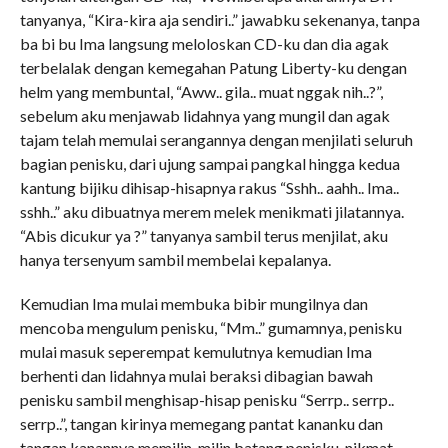
tanyanya, “Kira-kira aja sendiri..” jawabku sekenanya, tanpa
ba bi bu Ima langsung meloloskan CD-ku dan dia agak
terbelalak dengan kemegahan Patung Liberty-ku dengan
helm yang membuntal, “Aww.. gila.. muat nggak nih..?”,
sebelum aku menjawab lidahnya yang mungil dan agak
tajam telah memulai serangannya dengan menjilati seluruh
bagian penisku, dari ujung sampai pangkal hingga kedua
kantung bijiku dihisap-hisapnya rakus “Sshh.. aahh.. Ima..
sshh..” aku dibuatnya merem melek menikmati jilatannya.
“Abis dicukur ya ?” tanyanya sambil terus menjilat, aku
hanya tersenyum sambil membelai kepalanya.
Kemudian Ima mulai membuka bibir mungilnya dan
mencoba mengulum penisku, “Mm..” gumamnya, penisku
mulai masuk seperempat kemulutnya kemudian Ima
berhenti dan lidahnya mulai beraksi dibagian bawah
penisku sambil menghisap-hisap penisku “Serrp.. serrp..
serrp..”, tangan kirinya memegang pantat kananku dan
tangan kanannya memilin-milin batang penisku, nikmat