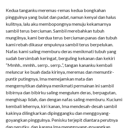
Kedua tanganku meremas-remas kedua bongkahan
pinggulnya yang bulat dan padat, namun kenyal dan halus
kulitnya, lalu aku membopongnya menuju kekamarnya
sambil terus berciuman. Sambil merebahkan tubuh
mungilnya, kami berdua terus berciuman panas dan tubuh
kami rebah dikasur empuknya sambil terus berpelukan.
Nafas kami saling memburu deras menikmati tubuh yang
sudah bersimbah keringat, berguling kekanan dan kekiri
“Mmhh.. mmhh.. serrp.. serrp..”, tangan kananku kembali
meluncur ke buah dada kirinya, meremas dan memuntir-
puntir putingnya, Ima memejamkan mata dan
mengernyitkan dahinya menikmati permainan ini sambil
bibirnya dan bibirku saling mengulum deras, berpagutan,
menghisap lidah, dan dengan nafas saling memburu. Kuciumi
kembali lehernya, kiri kanan, Ima mendesah-desah sambil
kakinya dilingkarkan dipinggangku dan menggoyang-
goyangkan pinggulnya. Penisku terjepit diantara perutnya
dan perutku, dan karena Ima menggoyang-goyangkan