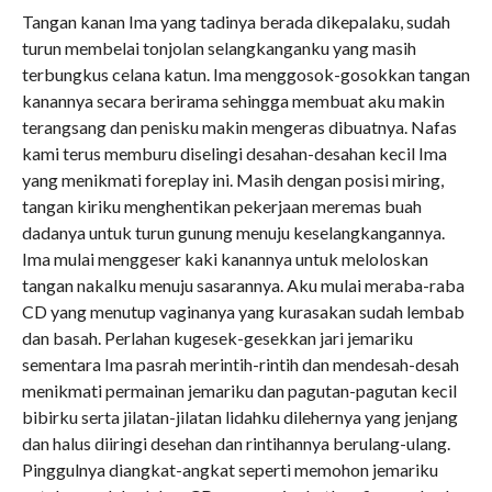
Tangan kanan Ima yang tadinya berada dikepalaku, sudah
turun membelai tonjolan selangkanganku yang masih
terbungkus celana katun. Ima menggosok-gosokkan tangan
kanannya secara berirama sehingga membuat aku makin
terangsang dan penisku makin mengeras dibuatnya. Nafas
kami terus memburu diselingi desahan-desahan kecil Ima
yang menikmati foreplay ini. Masih dengan posisi miring,
tangan kiriku menghentikan pekerjaan meremas buah
dadanya untuk turun gunung menuju keselangkangannya.
Ima mulai menggeser kaki kanannya untuk meloloskan
tangan nakalku menuju sasarannya. Aku mulai meraba-raba
CD yang menutup vaginanya yang kurasakan sudah lembab
dan basah. Perlahan kugesek-gesekkan jari jemariku
sementara Ima pasrah merintih-rintih dan mendesah-desah
menikmati permainan jemariku dan pagutan-pagutan kecil
bibirku serta jilatan-jilatan lidahku dilehernya yang jenjang
dan halus diiringi desehan dan rintihannya berulang-ulang.
Pinggulnya diangkat-angkat seperti memohon jemariku