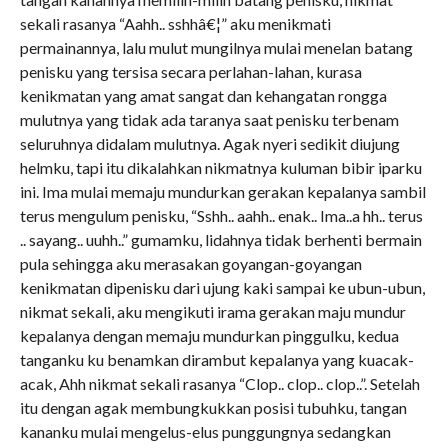
sekali rasanya “Aahh.. sshhâ€¦” aku menikmati
permainannya, lalu mulut mungilnya mulai menelan batang
penisku yang tersisa secara perlahan-lahan, kurasa
kenikmatan yang amat sangat dan kehangatan rongga
mulutnya yang tidak ada taranya saat penisku terbenam
seluruhnya didalam mulutnya. Agak nyeri sedikit diujung
helmku, tapi itu dikalahkan nikmatnya kuluman bibir iparku
ini. Ima mulai memaju mundurkan gerakan kepalanya sambil
terus mengulum penisku, “Sshh.. aahh.. enak.. Ima..a hh.. terus
.. sayang.. uuhh..” gumamku, lidahnya tidak berhenti bermain
pula sehingga aku merasakan goyangan-goyangan
kenikmatan dipenisku dari ujung kaki sampai ke ubun-ubun,
nikmat sekali, aku mengikuti irama gerakan maju mundur
kepalanya dengan memaju mundurkan pinggulku, kedua
tanganku ku benamkan dirambut kepalanya yang kuacak-
acak, Ahh nikmat sekali rasanya “Clop.. clop.. clop..”. Setelah
itu dengan agak membungkukkan posisi tubuhku, tangan
kananku mulai mengelus-elus punggungnya sedangkan