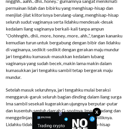
nngghh.. aahh.. dhii.. honey..” gumamnya sangat menikmati
permainan lidah dan bibirku yang menghisap-hisap dan
menjilat-jilat klitorisnya berulang-ulang, menghisap-hisap
seluruh sudut vaginanya serta lidahku mendesak-desak
kedalam liang vaginanya berkali-kali tanpa ampun
“Oohhnghh.. dhii.. more.. honey.. more.. ahh..”, tangan kananku
kemudian turun untuk bergabung dengan bibir dan lidahku
di vaginanya, sedikit-sedikit dengan gerakan maju mundur
jari tengahku kumasuk-masukkan kedalam lubang
vaginanya yang sudah becek, makin lama makin dalam
kumasukkan jari tengahku sambil tetap bergerak maju
mundur.
Setelah masuk seluruhnya, jari tengahku mulai beraksi
menggaruk-garuk seluruh bagian dinding dalam liang surga
Ima sambil sesekali kugerakkan ujungnya berputar-putar
dan kusentuh-sentuh daerah G-spotnya, Ima meradang dan
X
menggelinjang hebat ketika kusentuh G-spot miliknya.
Lidahku tidak berhenti menjilati sambil kuhisap-hisap