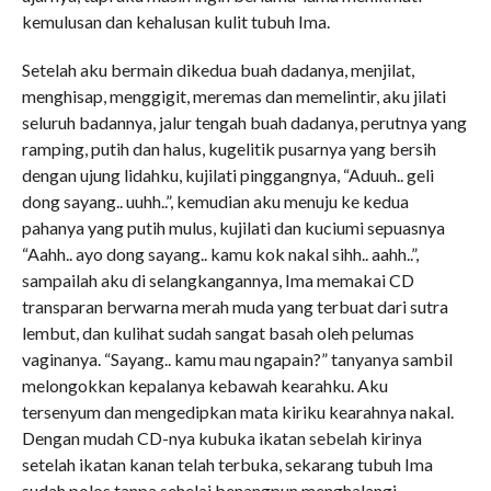
kemulusan dan kehalusan kulit tubuh Ima.
Setelah aku bermain dikedua buah dadanya, menjilat,
menghisap, menggigit, meremas dan memelintir, aku jilati
seluruh badannya, jalur tengah buah dadanya, perutnya yang
ramping, putih dan halus, kugelitik pusarnya yang bersih
dengan ujung lidahku, kujilati pinggangnya, “Aduuh.. geli
dong sayang.. uuhh..”, kemudian aku menuju ke kedua
pahanya yang putih mulus, kujilati dan kuciumi sepuasnya
“Aahh.. ayo dong sayang.. kamu kok nakal sihh.. aahh..”,
sampailah aku di selangkangannya, Ima memakai CD
transparan berwarna merah muda yang terbuat dari sutra
lembut, dan kulihat sudah sangat basah oleh pelumas
vaginanya. “Sayang.. kamu mau ngapain?” tanyanya sambil
melongokkan kepalanya kebawah kearahku. Aku
tersenyum dan mengedipkan mata kiriku kearahnya nakal.
Dengan mudah CD-nya kubuka ikatan sebelah kirinya
setelah ikatan kanan telah terbuka, sekarang tubuh Ima
sudah polos tanpa sehelai benangpun menghalangi,