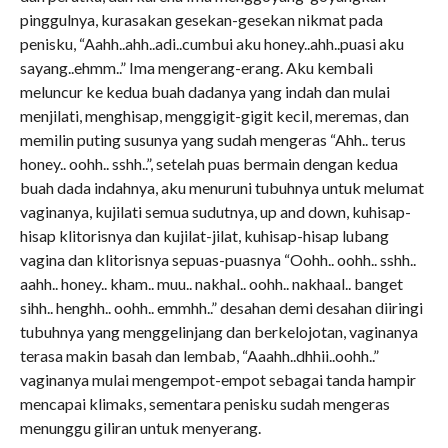
pinggulnya, kurasakan gesekan-gesekan nikmat pada
penisku, “Aahh..ahh..adi..cumbui aku honey..ahh..puasi aku
sayang..ehmm..” Ima mengerang-erang. Aku kembali
meluncur ke kedua buah dadanya yang indah dan mulai
menjilati, menghisap, menggigit-gigit kecil, meremas, dan
memilin puting susunya yang sudah mengeras “Ahh.. terus
honey.. oohh.. sshh..”, setelah puas bermain dengan kedua
buah dada indahnya, aku menuruni tubuhnya untuk melumat
vaginanya, kujilati semua sudutnya, up and down, kuhisap-
hisap klitorisnya dan kujilat-jilat, kuhisap-hisap lubang
vagina dan klitorisnya sepuas-puasnya “Oohh.. oohh.. sshh..
aahh.. honey.. kham.. muu.. nakhal.. oohh.. nakhaal.. banget
sihh.. henghh.. oohh.. emmhh..” desahan demi desahan diiringi
tubuhnya yang menggelinjang dan berkelojotan, vaginanya
terasa makin basah dan lembab, “Aaahh..dhhii..oohh..”
vaginanya mulai mengempot-empot sebagai tanda hampir
mencapai klimaks, sementara penisku sudah mengeras
menunggu giliran untuk menyerang.