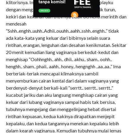
klitorisnya. Ima berusaha mengimbangi finger playku
dengan menggoyang-goyangkan pantatnya naik turun,
kekiri dan kekanan dan bibirnya tidak berhenti merintih dan
mendesah
“Sshh..enghh..uuhh..Adhii..ouuhh..aahh..sshh..enghh..” tidak
ada kata-kata yang keluar dari bibirnya selain suara
rintihan, erangan, lenguhan dan desahan kenikmatan. Sekitar
20 menit kemudian liang vaginanya berkedut-kedut dan
menghisap “Oohhnghh.. ahh.. dhii.. akhu.. sham.. oohh..
henghh.. sham.. phaii.. aahh.. honey.. hengnghh ..aa..aa..” Ima
berteriak-teriak mencapai klimaksnya sambil
menyemburkan cairan kental dari dalam vaginanya yang
berdenyut-denyut berkali-kali “serrtt.. serrtt.. serrtt..”
kucabut jariku dan aku langsung menghisap cairan yang
keluar dari lubang vaginanya sampai habis tak bersisa,
tubuhnya mengejang dan menggelinjang hebat disertai
rintihan kepuasan, kedua kakinya dirapatkan menjepit
kepalaku, dan kedua tangannya menekan kepalaku lebih
dalam kearah vaginanya. Kemudian tubuhnya mulai lemas