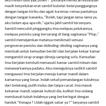
masih berpelukan erat sambil kubelai-belai punggungnya
dengan tangan kiriku dan agak kuremas-remas pantatnya
dengan tangan kananku, “Boleh, tapi jangan lama-lama ya,
aku belum apa-apa nih..” ujarku jahil sambil tersenyum.
Sambil mencubit pinggangku Ima melepas pelukannya,
melepas penisku yang bersarang di liang vaginanya “Plop..”
sambil memejamkan matanya menikmati sensasi
pergeseran penisku dan didinding-dinding vaginanya yang
memisah untuk kemudian berdiri dan berjalan keluar kamar
mengambil sirup orange dimeja samping sofa. Kemudian
Ima berjalan kembali memasuki kamar sambil minum dan
menawarkannya padaku. Aku meneguknya sedikit sambil
mengawasi Ima berjalan menuju kamar mandi dalam
kamarnya yang besar. Indah sekali pemandangan tubuhnya
dari belakang, putih mulus dan tanpa cacat. Ima masuk
kekamar mandi, sejenak kuikuti dia, kulihat Ima sedang
membasuh tubuh indahnya yang berkeringat dengan
handuk “Kenapa ? Udah nggak sabar ya ?” tanyanya sambil