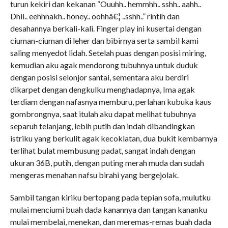
turun kekiri dan kekanan “Ouuhh.. hemmhh.. sshh.. aahh..
Dhii.. eehhnakh.. honey.. oohhâ€¦ ..sshh..” rintih dan
desahannya berkali-kali. Finger play ini kusertai dengan
ciuman-ciuman di leher dan bibirnya serta sambil kami
saling menyedot lidah. Setelah puas dengan posisi miring,
kemudian aku agak mendorong tubuhnya untuk duduk
dengan posisi selonjor santai, sementara aku berdiri
dikarpet dengan dengkulku menghadapnya, Ima agak
terdiam dengan nafasnya memburu, perlahan kubuka kaus
gombrongnya, saat itulah aku dapat melihat tubuhnya
separuh telanjang, lebih putih dan indah dibandingkan
istriku yang berkulit agak kecoklatan, dua bukit kembarnya
terlihat bulat membusung padat, sangat indah dengan
ukuran 36B, putih, dengan puting merah muda dan sudah
mengeras menahan nafsu birahi yang bergejolak.
Sambil tangan kiriku bertopang pada tepian sofa, mulutku
mulai menciumi buah dada kanannya dan tangan kananku
mulai membelai, menekan, dan meremas-remas buah dada