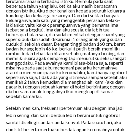
terutama rahasia terhadap istriku. Bermula pada saat
beberapa tahun yang lalu, ketika aku masih berpacaran
dengan istriku. Aku diperkenalkan kepada seluruh keluarga
kandung dan keluarga besarnya. Dan dari sekian banyak
keluarganya, ada satu yang menggelitik perasaan kelaki-
lakianku; yaitu kakak perempuannya yang bernama Ima
(sebut saja begitu). Ima dan aku seusia, dia lebih tua
beberapa bulan saja, dia sudah menikah dengan suami yang
super sibuk dan sudah dikaruniai 1 orang anak yang sudah
duduk di sekolah dasar. Dengan tinggi badan 160 cm, berat
badan kurang lebih 46 kg, berkulit putih bersih, memiliki
rambut indah tebal dan hitam sebahu, matanya bening, dan
memiliki suara agak cempreng tapi menurutku seksi, sangat
menggodaku. Pada awalnya kami biasa-biasa saja, seperti
misalnya pada saat aku menemani pacarku kerumahnya
atau dia menemani pacarku kerumahku, kami hanya ngobrol
seperlunya saja, tidak ada yang istimewa sampai setelah aku
menikah 2 tahun kemudian dia menghadiahi kami (aku dan
pacarku) dengan sebuah kamar di hotel berbintang dengan
dia bersama anak tunggalnya ikut menginap di kamar
sebelah kamarku.
Setelah menikah, frekuensi pertemuan aku dengan Ima jadi
lebih sering, dan kami berdua lebih berani untuk ngobrol
sambil diselingi canda-canda konyol. Pada suatu hari, aku
dan istri beserta mertuaku berdatangan kerumahnya untuk