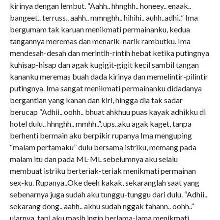
kirinya dengan lembut. “Aahh.. hhnghh.. honeey.. enaak..
bangeet.. terruss.. aahh.. mmnghh.. hihihi.. auhh..adhi..” Ima
bergumam tak karuan menikmati permainanku, kedua
tangannya meremas dan menarik-narik rambutku. Ima
mendesah-desah dan merintih-rintih hebat ketika putingnya
kuhisap-hisap dan agak kugigit-gigit kecil sambil tangan
kananku meremas buah dada kirinya dan memelintir-pilintir
putingnya. Ima sangat menikmati permainanku didadanya
bergantian yang kanan dan kiri, hingga dia tak sadar
berucap “Adhii.. oohh.. bhuat ahkhuu puas kayak adhikku di
hotel dulu.. hhnghh.. mmhh..”, ups..aku agak kaget, tanpa
berhenti bermain aku berpikir rupanya Ima menguping
“malam pertamaku” dulu bersama istriku, memang pada
malam itu dan pada ML-ML sebelumnya aku selalu
membuat istriku berteriak-teriak menikmati permainan
sex-ku. Rupanya..Oke deeh kakak, sekaranglah saat yang
sebenarnya juga sudah aku tunggu-tunggu dari dulu. “Adhii..
sekarang dong.. aahh.. akhu sudah nggak tahann.. oohh..”
ujarnya, tapi aku masih ingin berlama-lama menikmati