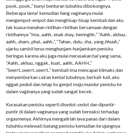
pook.. pook..” bunyi benturan tubuhku dibokongnya.
Beberapa lama! kemudian liang vaginanya mulai
mengempot-empot dan menghisap-hisap kembali dan aku
tak kuasa menahan rintihan-rintihan bersamaan dengan
rintihannya “Ima.. aahh.. enak shay.. hemnghh..” “Aahh.. akhuu..
aahh.. sham.. phai.. aahh..”, “Tahan.. dulu.. sha.. yang..hhuuh..”
ujarku sambil terus menghunjam-hunjamkam penisku
beringas karena aku juga mulai merasakan hal yang sama,
“Aahh.. akhuu.. nggak.. kuat.. aahh.. AAHH..”
“Seerrt..seerrt..seerrt..” kembali Ima mencapai klimaks dan
menyemburkan cairan kental tubuhnya, berkali-kali, aku
nggak peduli dan tetap ku genjot maju mundur penisku ke
dalam vaginanya yang sudah sangat becek.
Kurasakan penisku seperti disedot-sedot dan dipuntir-
puntir di dalam vaginanya yang sudah bereaksi terhadap
orgasmenya. Akhirnya mengalirlah lava panas dari dalam
tubuhku melewati batang penisku kemudian ke ujungnya
lantas memuncratkan sperma hangatku ke dalam vaginanya