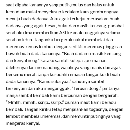
saat dipaha kanannya yang putih, mulus dan halus untuk
kemudian mulai menyelusup kedalam kaus gombrongnya
menuju buah dadanya. Aku agak terkejut merasakan buah
dadanya yang agak besar, bulat dan masih kencang, padahal
setahuku Ima memberikan ASI ke anak tunggalnya selama
setahun lebih. Tanganku bergerak nakal membelai dan
meremas-remas lembut dengan sedikit meremas pinggiran
bawah buah dada kanannya. “Buah dadamu masih kencang
dan kenyal neng.” kataku sambil kulepas permainan
dilehernya dan memandang wajahnya yang manis dan agak
bersemu merah tanpa kusudahi remasan tanganku di buah
dada kanannya. “Kamu suka yaa..” sahutnya sambil
tersenyum dan aku mengangguk. “Terusin dong..” pintanya
manja sambil kembali kami berciuman dengan bergairah.
“Mmhh.. mmhh.. ssrrp.. ssrrp..” ciuman maut kami beradu
kembali. Tangan kiriku tetap menjalankan tugasnya, dengan
lembut membelai, meremas, dan memuntir putingnya yang
mengeras kenyal.