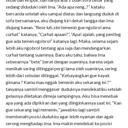
sedang diduduki oleh Ima. “Ada apa neng..?” kataku
bercanda setelah aku sampai diatas dan langsung duduk di
sofa bersamanya, aku diujung kiri dekat tangga dan Ima
diujung kanan. “Rese luh..sini temenin gue ngobrol ama
curhat” katanya, “Curhat apaan?”, “Apa! ajalah, yang penting
gue ada temen ngobrol” katanya lagi. Maka, selama sejam
lebih aku ngobrol tentang apa saja dan mendengarkan
curhat tentang suaminya. Baru aku tahu, bahwa Ima
sebenarnya “bete” berat dengan suaminya, karena sejak
menikah sering ditinggal pergi lama oleh suaminya, sering
lebih dari sebulan ditinggal. “Kebayangkan gue kayak
gimana ? Kamu mau nggak temenin aku sekarang ini ?”
tanyanya sambil menggeser duduknya mendekatiku setelah
gelasnya diletakan dimeja sampingnya. Aku bisa menebak
apa yang ada dipikiran dan yang diinginkannya saat ini. “Kan
gue sekarang lagi nemenin..” jawabku lagi sambil
membenahi posisi dudukku agar lebih nyaman dan agak
serong menghadap Ima. Ima makin mendekat ke posisi