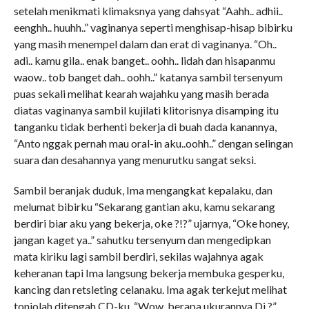
setelah menikmati klimaksnya yang dahsyat “Aahh.. adhii..
eenghh.. huuhh..” vaginanya seperti menghisap-hisap bibirku
yang masih menempel dalam dan erat di vaginanya. “Oh..
adi.. kamu gila.. enak banget.. oohh.. lidah dan hisapanmu
waow.. tob banget dah.. oohh..” katanya sambil tersenyum
puas sekali melihat kearah wajahku yang masih berada
diatas vaginanya sambil kujilati klitorisnya disamping itu
tanganku tidak berhenti bekerja di buah dada kanannya,
“Anto nggak pernah mau oral-in aku..oohh..” dengan selingan
suara dan desahannya yang menurutku sangat seksi.
Sambil beranjak duduk, Ima mengangkat kepalaku, dan
melumat bibirku “Sekarang gantian aku, kamu sekarang
berdiri biar aku yang bekerja, oke ?!?” ujarnya, “Oke honey,
jangan kaget ya..” sahutku tersenyum dan mengedipkan
mata kiriku lagi sambil berdiri, sekilas wajahnya agak
keheranan tapi Ima langsung bekerja membuka gesperku,
kancing dan retsleting celanaku. Ima agak terkejut melihat
tonjolah ditengah CD-ku, “Wow..berapa ukurannya Di ?”