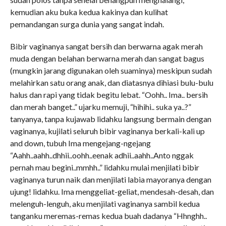
kemudian aku buka kedua kakinya dan kulihat
pemandangan surga dunia yang sangat indah.
Bibir vaginanya sangat bersih dan berwarna agak merah
muda dengan belahan berwarna merah dan sangat bagus
(mungkin jarang digunakan oleh suaminya) meskipun sudah
melahirkan satu orang anak, dan diatasnya dihiasi bulu-bulu
halus dan rapi yang tidak begitu lebat. “Oohh.. Ima.. bersih
dan merah banget..” ujarku memuji, “hihihi.. suka ya..?”
tanyanya, tanpa kujawab lidahku langsung bermain dengan
vaginanya, kujilati seluruh bibir vaginanya berkali-kali up
and down, tubuh Ima mengejang-ngejang
“Aahh..aahh..dhhii..oohh..eenak adhii..aahh..Anto nggak
pernah mau begini..mmhh..” lidahku mulai menjilati bibir
vaginanya turun naik dan menjilati labia mayoranya dengan
ujung! lidahku. Ima menggeliat-geliat, mendesah-desah, dan
melenguh-lenguh, aku menjilati vaginanya sambil kedua
tanganku meremas-remas kedua buah dadanya “Hhnghh..