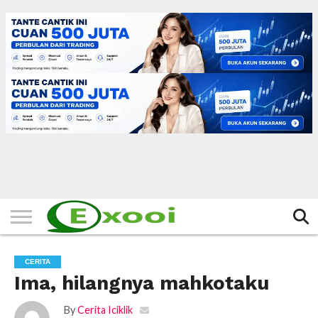
HOME
FILTER
BERITA
BIODATA
CERITA
CERPEN
EKSKLUSIF
FOTO
VIDEO
TIPS
MORE
CERITA
Ima, hilangnya mahkotaku
By
Cerita Iciklik