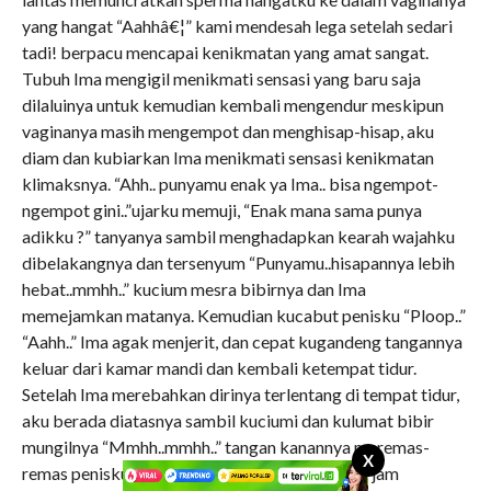
yang hangat “Aahhâ€¦” kami mendesah lega setelah sedari
tadi! berpacu mencapai kenikmatan yang amat sangat.
Tubuh Ima mengigil menikmati sensasi yang baru saja
dilaluinya untuk kemudian kembali mengendur meskipun
vaginanya masih mengempot dan menghisap-hisap, aku
diam dan kubiarkan Ima menikmati sensasi kenikmatan
klimaksnya. “Ahh.. punyamu enak ya Ima.. bisa ngempot-
ngempot gini..”ujarku memuji, “Enak mana sama punya
adikku ?” tanyanya sambil menghadapkan kearah wajahku
dibelakangnya dan tersenyum “Punyamu..hisapannya lebih
hebat..mmhh..” kucium mesra bibirnya dan Ima
memejamkan matanya. Kemudian kucabut penisku “Ploop..”
“Aahh..” Ima agak menjerit, dan cepat kugandeng tangannya
keluar dari kamar mandi dan kembali ketempat tidur.
Setelah Ima merebahkan dirinya terlentang di tempat tidur,
aku berada diatasnya sambil kuciumi dan kulumat bibir
mungilnya “Mmhh..mmhh..” tangan kanannya meremas-
X
remas penisku yang masih saja gagah setelah 2 jam