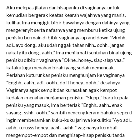
Aku melepas jilatan dan hisapanku di vaginanya untuk
kemudian bergerak keatas kearah wajahnya yang manis,
kulihat Ima mengigit bibir bawahnya dengan dahinya yang
mengerenyit serta nafasnya yang memburu ketika ujung
penisku bermain di bibir vaginanya up and down “Mmhh..
adi.. ayo dong.. aku udah nggak tahan nihh.. oohh.. jangan
nakal gitu dong.. aahh..” Ima menikmati sentuhan binal ujung
penisku dibibir vaginanya “Okhe.. honey.. siap-siap yaa..”
kataku juga menahan birahi yang sudah memuncak.
Perlahan kuturunkan penisku menghunjam ke vaginanya
“Enghh.. aahh.. adi.. oohh.. do it honey.. oohh..” desahnya,
Vaginanya agak sempit dan kurasakan agak kempot
kedalam menahan hunjaman penisku. “Slepp..” baru kepala
penisku yang masuk, Ima berteriak “Enghh.. aahh.. enak
sayang.. sshh.. oohh..” sambil mencengkeram bahuku seperti
ingin membenamkan kuku-kuku jarinya kekulitku “Ayo adi..
aahh.. terusss honey.. aahh.. aahh..” vaginanya kembali
mengempot-empot dan menghisap-hisap penisku tanda