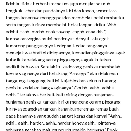
lidahku tidak berhenti mencium juga menjilat seluruh
tengkuk, leher dan pundaknya kiri dan kanan, sementara
tangan kanannya menggapai dan membelai-belai rambutku
serta tangan kirinya membelai-belai tangan kiriku. “Ahh..
adhhii.. sshh.. mmhh..enak sayang..enghh..enaakhh..”,
kurasakan vagina mulai berdenyut-denyut, lalu agak
kudorong punggungnya kedepan, kedua tangannya
menjejak washtaffel didepannya, kemudian pinggulnya agak
kutarik kebelakang serta pinggangnya agak kutekan
sedikit kebawah. Setelah itu kudorong penisku membelah
kedua vaginanya dari belakang “Srreepp..” aku tidak mau
tanggung-tanggung kali ini, kujebloskan seluruh batang
penisku kedalam liang vaginanya “Oouhh.. aahh.. adhhii..
oohh..” teriaknya berkali-kali seiring dengan hunjaman-
hunjaman penisku, tangan kiriku mencengkeram pinggang
kirinya sedangkan tangan kananku meremas-remas buah
dada kanannya yang sudah sangat keras dan kenyal “Aahh..
adhii.. aahh.. harder.. aahh.. harder honey..aahh..” pintanya
sehingga gerakan maju mundurku makin beringas “Pook..