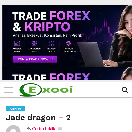
HOME
FILTER
BERITA
BIODATA
CERITA
CERPEN
EKSKLUSIF
FOTO
VIDEO
TIPS
MORE
CERITA
Jade dragon – 2
By
Cerita Iciklik