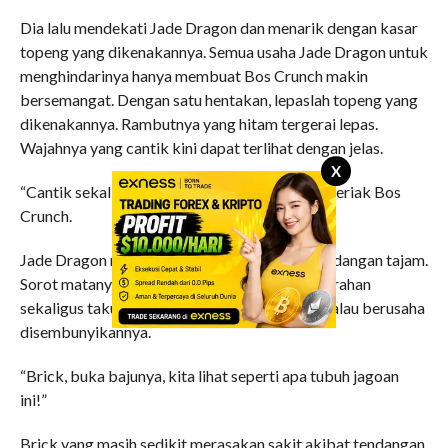
Dia lalu mendekati Jade Dragon dan menarik dengan kasar
topeng yang dikenakannya. Semua usaha Jade Dragon untuk
menghindarinya hanya membuat Bos Crunch makin
bersemangat. Dengan satu hentakan, lepaslah topeng yang
dikenakannya. Rambutnya yang hitam tergerai lepas.
Wajahnya yang cantik kini dapat terlihat dengan jelas.
X
“Cantik sekali. Apakah kalian tahu siapa dia?” teriak Bos
Crunch.
Jade Dragon menatap Bos Crunch dengan pandangan tajam.
Sorot matanya yang tajam menunjukkan kemarahan
sekaligus takut akan ketidak berdayaannya walau berusaha
disembunyikannya.
“Brick, buka bajunya, kita lihat seperti apa tubuh jagoan
ini!”
Brick yang masih sedikit merasakan sakit akibat tendangan