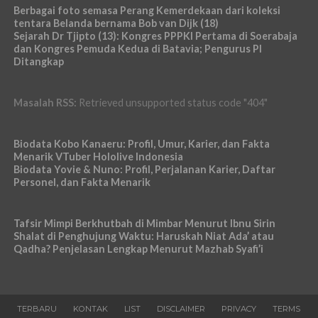
Berbagai foto semasa Perang Kemerdekaan dari koleksi
tentara Belanda bernama Bob van Dijk (18)
Sejarah Dr Tjipto (13): Kongres PPPKI Pertama di Soerabaja
dan Kongres Pemuda Kedua di Batavia; Pengurus PI
Ditangkap
Masalah RSS:
Retrieved unsupported status code "404"
Biodata Kobo Kanaeru: Profil, Umur, Karier, dan Fakta
Menarik VTuber Hololive Indonesia
Biodata Yovie & Nuno: Profil, Perjalanan Karier, Daftar
Personel, dan Fakta Menarik
Tafsir Mimpi Berkhutbah di Mimbar Menurut Ibnu Sirin
Shalat di Penghujung Waktu: Haruskah Niat Ada’ atau
Qadha? Penjelasan Lengkap Menurut Mazhab Syafi’i
TERBARU
KONTAK
LIST
DISCLAIMER
PRIVACY
TERMS