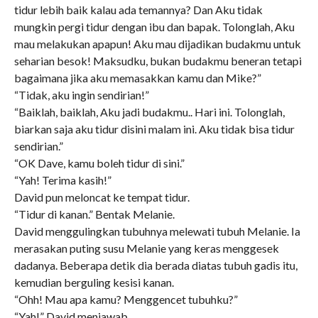
tidur lebih baik kalau ada temannya? Dan Aku tidak
mungkin pergi tidur dengan ibu dan bapak. Tolonglah, Aku
mau melakukan apapun! Aku mau dijadikan budakmu untuk
seharian besok! Maksudku, bukan budakmu beneran tetapi
bagaimana jika aku memasakkan kamu dan Mike?”
“Tidak, aku ingin sendirian!”
“Baiklah, baiklah, Aku jadi budakmu.. Hari ini. Tolonglah,
biarkan saja aku tidur disini malam ini. Aku tidak bisa tidur
sendirian.”
“OK Dave, kamu boleh tidur di sini.”
“Yah! Terima kasih!”
David pun meloncat ke tempat tidur.
“Tidur di kanan.” Bentak Melanie.
David menggulingkan tubuhnya melewati tubuh Melanie. Ia
merasakan puting susu Melanie yang keras menggesek
dadanya. Beberapa detik dia berada diatas tubuh gadis itu,
kemudian berguling kesisi kanan.
“Ohh! Mau apa kamu? Menggencet tubuhku?”
“Yah!” David menjawab