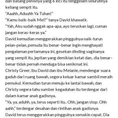
dan batang penisnya yang 6 inci itu tenggelam seluruhnya
keliang sempit itu.
“Aaahh, Aduuhh Ya Tuhan!”
“Kamu baik-baik Mel?” tanya David khawatir.
“Yah, Aku sudah nggak apa-apa, ayo teruskan lagi, cuman
jangan keras-keras ya.”
David kemudian menggerakkan pinggulnya naik-turun
pelan-pelan, pemuda itu benar-benar ingin menghayati
pengalaman pertamanya ini, gesekan dinding vaginanya
yang sempit itu, jepitan yang demikian ketat dan.. dia benar-
benar tidak pernah menduga bisa senikmat ini.
Christy Greer, ibu David dan ibu Melanie, mendengar suara
gaduh dari ruang bawah, segera keluar kamar sambil meraih
pemukul. Kemudian turun menuju ke lantai bawah, dan
Christy segera tahu sumber kegaduhan itu terdengar dari
dalam kamar anak gadisnya.
“Ya, ya, aduhh, ya, terus seperti itu.. Ohh, jangan stop. Ohh
aahh,” terdengar desahan dan rintihan anak gadisnya.
David terus menggerakkan pinggulnya semakin cepat. Dia