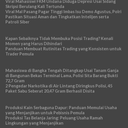
Viral Mahasiswi FKM Undana Diduga Depresi Usai Sidang
Skripsi Berulang Kali Tertunda
Viral Mal Pasang Pagar Tinggi Imbas Isu Demo Agustus, Polri
Pastikan Situasi Aman dan Tingkatkan Intelijen serta
Patroli Siber
Kapan Sebaiknya Tidak Membuka Posisi Trading? Kenali
Momen yang Harus Dihindari
Panduan Membuat Rutinitas Trading yang Konsisten untuk
Trader Pemula
Mahasiswa di Bangka Tengah Ditangkap Usai Tanam Ganja
di Bangunan Bekas Terminal Lama, Polisi Sita Barang Bukti
72,7 Gram
2 Pengedar Narkotika di Air Lintang Diringkus Polisi, 45
Paket Sabu Seberat 20,47 Gram Berhasil Disita
Produksi Kain Serbaguna Dapur: Panduan Memulai Usaha
yang Menjanjikan untuk Pebisnis Pemula
Produksi Tas Belanja Jaring: Peluang Usaha Ramah
Lingkungan yang Menjanjikan