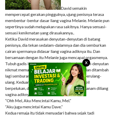
David semakin
mempercepat gerakan pinggulnya, ujung penisnya terasa
membentur-bentur dasar liang vagina Melanie. Melanie pun
sepertinya sudah melupakan rasa sakitnya. Hanya sensasi-
sensasi kenikmatan yang dirasakannya..
Ketika David merasakan denyutan-denyutan di batang
penisnya, dia tekan sedalam-dalamnya dan dia semburkan
cairan spermanya didasar liang vagina adiknya itu. Dan
bersamaan dengan itu Melanie juga mencapai orgasmenya.
X
Tubuh gadis itu sampai bergetar ketika denyutan-denyutan
nikmat memancar dari dalam liang vaginanya dan ditambah
lagi semburan sperma David yang memancar berulang-
ulang. Keduanya kemudian lemas terkulai sambil
berpelukan, dan batang penis David masih tertanam diliang
vagina adiknya.
“Ohh Mel, Aku Mencintai Kamu, Mel.”
“Aku juga mencintai Kamu Dave.”
Kedua remaja itu tidak menyadari bahwa sejak tadi