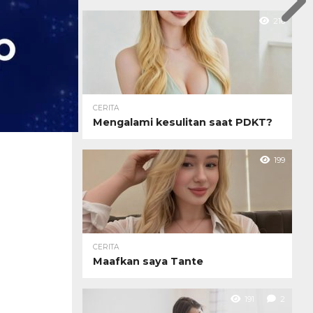
216
CERITA
Mengalami kesulitan saat PDKT?
199
CERITA
Maafkan saya Tante
191
2