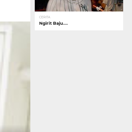
CERITA
Ngirit Baju….