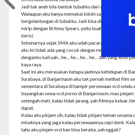
Jadi tak aneh bila bentuk tubuhku dari atas hingga bawa
Walaupun aku hanya memakai bikini saja, tak terlihat 
bergelantungan di tubuhku. Jadi bisa dibilang aku ini m
mirip dengan Britney Spears, yaitu buah dada dan panta
berisi.
Sebenarnya sejak SMA aku udah pacaran sama teman se
aku ini tidak ada yang cocok dengan mereka, mungkin 
denganku kali yah…he… he… he… he… dan yang lebih pen
kaya raya.
Saat ini aku merasakan betapa jauhnya kehidupan di Ba
Surabaya, di Banjarmasin aku tak pernah melihat film sem
sementara di Surabaya di hampir persewaan vcd selalu a
bayangkan sewa vcd porno di Banjarmasin, mau pinjam v
setengah mati, kalau tidak jarang, yah filmnya keluar, h
dapat.
Kalau aku pinjam sih, kalau tidak pinjam teman sesama
mbaknya yang jaga kalau persewaannya sepi donk. Kal
tahu aku pinjam vcd kan bisa beraba, yah nggak?