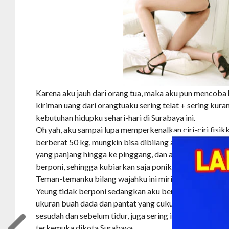
Karena aku jauh dari orang tua, maka aku pun mencoba 
kiriman uang dari orangtuaku sering telat + sering kur
kebutuhan hidupku sehari-hari di Surabaya ini.
Oh yah, aku sampai lupa memperkenalkan ciri-ciri fisik
berberat 50 kg, mungkin bisa dibilang aku ini cukup ku
yang panjang hingga ke pinggang, dan aku suka sekali
berponi, sehingga kubiarkan saja poniku menutupi dahi
Teman-temanku bilang wajahku ini mirip dengan Charlie
Yeung tidak berponi sedangkan aku berponi. Menurut 
ukuran buah dada dan pantat yang cukup besar dan berisi
sesudah dan sebelum tidur, juga sering ikut fitness di sa
terkemuka dikota Surabaya.