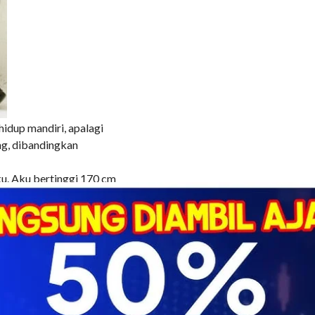
hidup mandiri, apalagi
ang, dibandingkan
ku. Aku bertinggi 170 cm
rus. Aku memiliki rambut
 dengan rambut yang
ku.
 Yeung, cuma saja Charlie
temanku aku juga punya
. Apalagi aku rajin sit up
lah satu tempat fitness