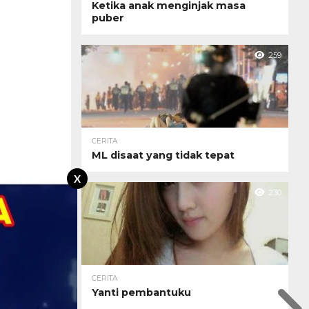
Ketika anak menginjak masa
puber
259
CERITA
ML disaat yang tidak tepat
X
230
CERITA
Yanti pembantuku