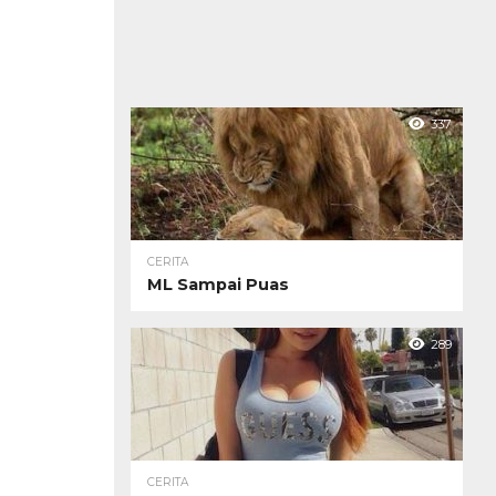
337
CERITA
ML Sampai Puas
289
CERITA