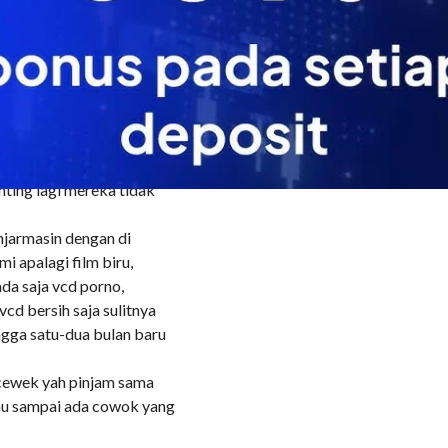
h padat dan berisi.
lemak-lemak yang
emiliki bentuk tubuh yang
t yang cukup besar dan full
sekolah, tapi kenapa kok
mereka tidak sebanding
ting lagi mereka tidak
njarmasin dengan di
i apalagi film biru,
da saja vcd porno,
cd bersih saja sulitnya
ingga satu-dua bulan baru
 cewek yah pinjam sama
au sampai ada cowok yang