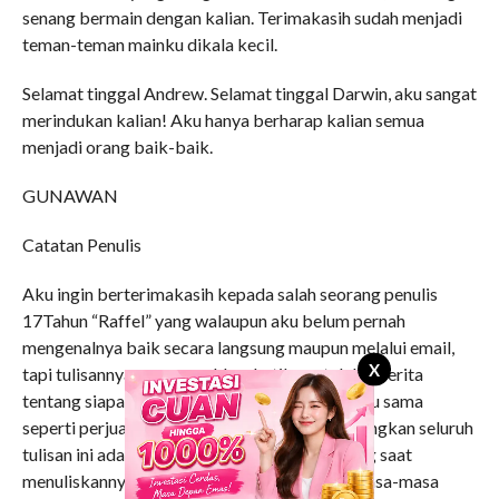
senang bermain dengan kalian. Terimakasih sudah menjadi
teman-teman mainku dikala kecil.
Selamat tinggal Andrew. Selamat tinggal Darwin, aku sangat
merindukan kalian! Aku hanya berharap kalian semua
menjadi orang baik-baik.
GUNAWAN
Catatan Penulis
Aku ingin berterimakasih kepada salah seorang penulis
17Tahun “Raffel” yang walaupun aku belum pernah
mengenalnya baik secara langsung maupun melalui email,
X
tapi tulisannya menggerakkan hatiku untuk bercerita
tentang siapa diriku sebenarnya. Perjuanganmu sama
seperti perjuanganku! Get the best for u. Sedangkan seluruh
tulisan ini adalah buku harianku selama ini yang saat
menuliskannya kembali seperti mengenang masa-masa