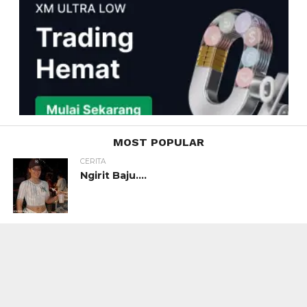
MOST POPULAR
CERITA
Ngirit Baju….