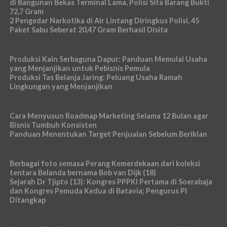
di Bangunan Bekas Terminal Lama, Polisi Sita Barang Bukti
72,7 Gram
2 Pengedar Narkotika di Air Lintang Diringkus Polisi, 45
Paket Sabu Seberat 20,47 Gram Berhasil Disita
Produksi Kain Serbaguna Dapur: Panduan Memulai Usaha
yang Menjanjikan untuk Pebisnis Pemula
Produksi Tas Belanja Jaring: Peluang Usaha Ramah
Lingkungan yang Menjanjikan
Cara Menyusun Roadmap Marketing Selama 12 Bulan agar
Bisnis Tumbuh Konsisten
Panduan Menentukan Target Penjualan Sebelum Beriklan
Berbagai foto semasa Perang Kemerdekaan dari koleksi
tentara Belanda bernama Bob van Dijk (18)
Sejarah Dr Tjipto (13): Kongres PPPKI Pertama di Soerabaja
dan Kongres Pemuda Kedua di Batavia; Pengurus PI
Ditangkap