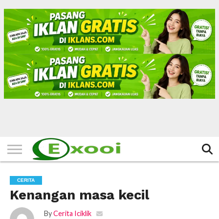
HOME
FILTER
BERITA
BIODATA
CERITA
CERPEN
EKSKLUSIF
FOTO
VIDEO
TIPS
MORE
CERITA
Kenangan masa kecil
By
Cerita Iciklik