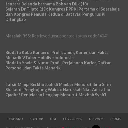
tentara Belanda bernama Bob van Dijk (18)
Sejarah Dr Tjipto (13): Kongres PPPKI Pertama di Soerabaja
dan Kongres Pemuda Kedua di Batavia; Pengurus PI
Ditangkap
Masalah RSS:
Retrieved unsupported status code "404"
Biodata Kobo Kanaeru: Profil, Umur, Karier, dan Fakta
Menarik VTuber Hololive Indonesia
Biodata Yovie & Nuno: Profil, Perjalanan Karier, Daftar
Personel, dan Fakta Menarik
Tafsir Mimpi Berkhutbah di Mimbar Menurut Ibnu Sirin
Shalat di Penghujung Waktu: Haruskah Niat Ada’ atau
Qadha? Penjelasan Lengkap Menurut Mazhab Syafi’i
TERBARU
KONTAK
LIST
DISCLAIMER
PRIVACY
TERMS