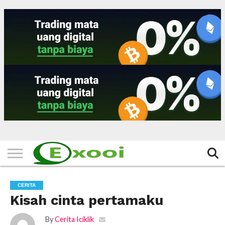
HOME
FILTER
BERITA
BIODATA
CERITA
CERPEN
EKSKLUSIF
FOTO
VIDEO
TIPS
MORE
CERITA
Kisah cinta pertamaku
By
Cerita Iciklik