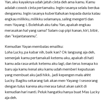
Yan, aku kayaknya udah jatuh cinta deh ama kamu. Kamu
adalah cowok cinta pertamaku. Ingin rasanya selalu berdua
denganmu. Ingin rasanya kuberitahukan kepada dunia kalau
engkau milikku, milikku selamanya, saling mengerti dan
men-Yayang-i. Bolehkah aku tahu Yan, apakah engkau
merasakan hal yang sama? Salam cup pipi kanan, kiri, bibir,
dan “kejantananmu”.
Kemudian Yayan membalas emailku:
Loha Lucky, pa kabar nih, baik kan? Ok langsung aja deh,
semenjak kamu pertamakali ketemu aku, apakah di hati
kamu ada rasa untuk ketemu aku lagi, dan terus kenapa ko
baru aja kamu kenal aku kamu udah memberi keputusan
yang membuat aku jadi hikk.. jadi kepengen malu ahht
Lucky. Bagiku sekarang tak akan men-Yayang-i seseorang
dengan tulus karena aku merasa takut akan sakit di
kemudian hari nanti. Peluk hangatku hanya buat Mas Lucky
aja deh.