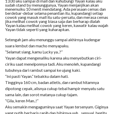
13.00 aku sampai di mall dan kuhubungi Yayan kalau aku
sudah stand by menunggunya, Yayan menjanjikan akan
menemuiku 10 menit mendatang. Ada perasaan cemas dan
berdebar-debar selama penantian itu, kupandangi setiap
cowok yang masuk mall itu satu-persatu, dan merasa cemas
jika melihat cowok yang biasa saja dan berharap dialah
Yayan kalau melihat cowok yang keren, kawatir kalau wajah
Yayan tidak seperti yang kuharapkan.
Setengah jam aku menunggu sampai akhirnya kudengar
suara lembut dan macho menyapaku.
“Selamat siang, kamu Lucky ya..?”
Yayan dapat mengenaliku karena aku menyebutkan ciri-
ciriku saat menelponnya tadi. Aku menoleh, kupandangi
tubuhnya dari rambut sampai ke ujung kaki.
“Ini pasti Yayan.” tebakku dalam hati.
Tingginya 160 cm, badan atletis, dan rambut hitamnya
dipotong cepak, alisnya cukup tebal hampir menyatu satu
sama lain, dan sorot matanya cukup tajam.
“Gila, keren Man..!”
Aku semakin mengaguminya saat Yayan tersenyum. Giginya
yang putih berbaris rapih dan bibirnya uuh.., sensual, begitu