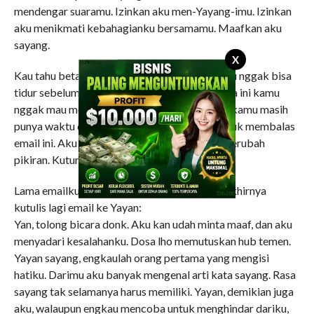
mendengar suaramu. Izinkan aku men-Yayang-imu. Izinkan
aku menikmati kebahagianku bersamamu. Maafkan aku
sayang.
X
Kau tahu betapa aku selalu merindukanmu, aku nggak bisa
tidur sebelum mendengar suaramu. OK, selama ini kamu
nggak mau menerima telponku, aku berharap kamu masih
punya waktu dan masih punya rasa sayang untuk membalas
email ini. Aku hanya berdo’a semoga engkau berubah
pikiran. Kutunggu balasanmu sayang.
Lama emailku tidak dijawab oleh Yayan, dan akhirnya
kutulis lagi email ke Yayan:
Yan, tolong bicara donk. Aku kan udah minta maaf, dan aku
menyadari kesalahanku. Dosa lho memutuskan hub temen.
Yayan sayang, engkaulah orang pertama yang mengisi
hatiku. Darimu aku banyak mengenal arti kata sayang. Rasa
sayang tak selamanya harus memiliki. Yayan, demikian juga
aku, walaupun engkau mencoba untuk menghindar dariku,