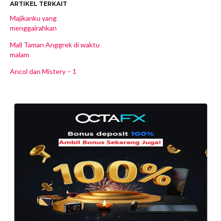
ARTIKEL TERKAIT
Majikanku yang
menggairahkan
Mall Taman Anggrek di waktu
malam
Ancol dan Mistery – 1