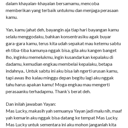
dalam khayalan-khayalan bersamamu, mencoba
memberikan yang terbaik untukmu dan menjaga perasaan
kamu.
Yan, kamu jahat deh, bayangin aja tiap hari bayangan kamu
selalu menggodaku, bahkan konsentrasiku agak buyar
gara-gara kamu, terus kita udah sepakat mau ketemu sabtu
eh tiba-tiba kamunya nggak bisa, gila aku kangen banget
lho, inginku memelukmu, ingin kusandarkan kepalaku di
dadamu, kemudian engkau membelai kepalaku, betapa
indahnya.. Untuk sabtu ini aku bisa lah ngerti urusan kamu,
tapi awas lho kalau minggu depan begitu lagi aku nggak
tahu harus apakan kamu! Moga engkau mau mengerti
perasaanku terhadapmu. Thank’s berat deh.
Dan inilah jawaban Yayan:
Mas Lucky, makasih yah semuanya Yayan jadi malu nih, maaf
yah kemarin aku nggak bisa datang ke tempat Mas Lucky.
Mas Lucky untuk sementara ini aku mohon janganlah kita