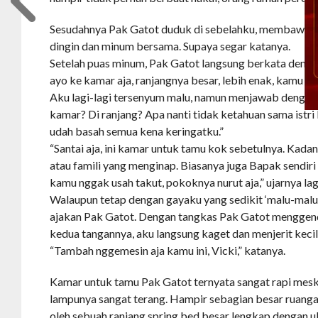
Sesudahnya Pak Gatot duduk di sebelahku, membawaka
dingin dan minum bersama. Supaya segar katanya.
Setelah puas minum, Pak Gatot langsung berkata dengan
ayo ke kamar aja, ranjangnya besar, lebih enak, kamu bo
Aku lagi-lagi tersenyum malu, namun menjawab dengan 
kamar? Di ranjang? Apa nanti tidak ketahuan sama istri
udah basah semua kena keringatku.”
“Santai aja, ini kamar untuk tamu kok sebetulnya. Kad
atau famili yang menginap. Biasanya juga Bapak sendiri
kamu nggak usah takut, pokoknya nurut aja,” ujarnya lag
Walaupun tetap dengan gayaku yang sedikit ‘malu-malu 
ajakan Pak Gatot. Dengan tangkas Pak Gatot mengge
kedua tangannya, aku langsung kaget dan menjerit kecil
“Tambah nggemesin aja kamu ini, Vicki,” katanya.
Kamar untuk tamu Pak Gatot ternyata sangat rapi mesk
lampunya sangat terang. Hampir sebagian besar ruan
oleh sebuah ranjang spring bed besar lengkap dengan uk