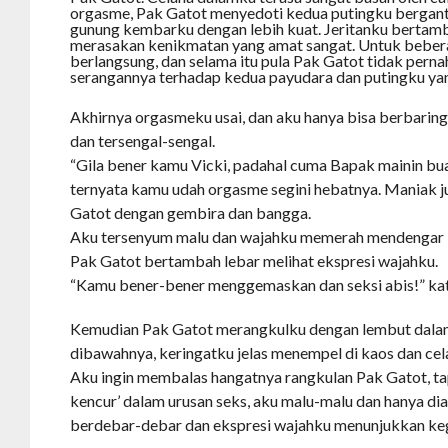
orgasme, Pak Gatot menyedoti kedua putingku bergan
gunung kembarku dengan lebih kuat. Jeritanku bertamb
merasakan kenikmatan yang amat sangat. Untuk beber
berlangsung, dan selama itu pula Pak Gatot tidak pern
serangannya terhadap kedua payudara dan putingku yang
Akhirnya orgasmeku usai, dan aku hanya bisa berbarin
dan tersengal-sengal.
“Gila bener kamu Vicki, padahal cuma Bapak mainin bu
ternyata kamu udah orgasme segini hebatnya. Maniak j
Gatot dengan gembira dan bangga.
Aku tersenyum malu dan wajahku memerah mendengar k
Pak Gatot bertambah lebar melihat ekspresi wajahku.
“Kamu bener-bener menggemaskan dan seksi abis!” kat
Kemudian Pak Gatot merangkulku dengan lembut dalam
dibawahnya, keringatku jelas menempel di kaos dan cel
Aku ingin membalas hangatnya rangkulan Pak Gatot, ta
kencur’ dalam urusan seks, aku malu-malu dan hanya diam
berdebar-debar dan ekspresi wajahku menunjukkan ke