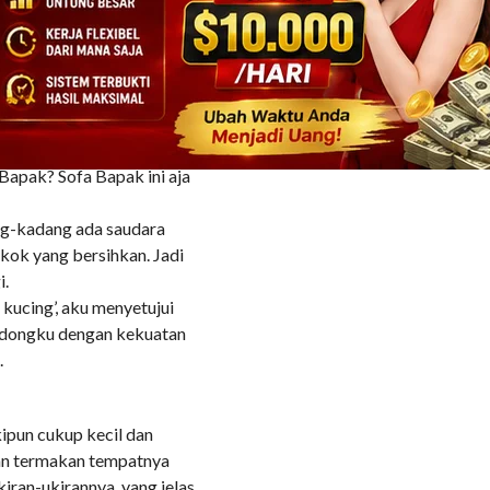
n sebotol minuman air
 tatapan nafsu, “Vicki,
leh menjerit sepuasnya.”
sedikit khawatir, “Hah? Di
 Bapak? Sofa Bapak ini aja
ang-kadang ada saudara
 kok yang bersihkan. Jadi
i.
kucing’, aku menyetujui
ndongku dengan kekuatan
.
ipun cukup kecil dan
gan termakan tempatnya
iran-ukirannya, yang jelas