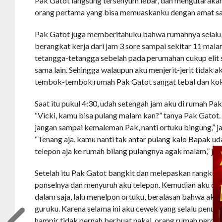
Pak Gatot langsung tersenyum lebar, dan mengutarak
orang pertama yang bisa memuaskanku dengan amat sa
Pak Gatot juga memberitahuku bahwa rumahnya selalu sep
berangkat kerja dari jam 3 sore sampai sekitar 11 mala
tetangga-tetangga sebelah pada perumahan cukup elit se
sama lain. Sehingga walaupun aku menjerit-jerit tidak a
tembok-tembok rumah Pak Gatot sangat tebal dan ko
Saat itu pukul 4:30, udah setengah jam aku di rumah Pak
“Vicki, kamu bisa pulang malam kan?” tanya Pak Gatot. “Y
jangan sampai kemaleman Pak, nanti ortuku bingung,” 
“Tenang aja, kamu nanti tak antar pulang kalo Bapak ud
telepon aja ke rumah bilang pulangnya agak malam,” ja
Setelah itu Pak Gatot bangkit dan melepaskan rangkul
ponselnya dan menyuruh aku telepon. Kemudian aku du
dalam saja, lalu menelpon ortuku, beralasan bahwa aku
guruku. Karena selama ini aku cewek yang selalu penuru
hampir tidak pernah berbuat nakal, orang rumah percay