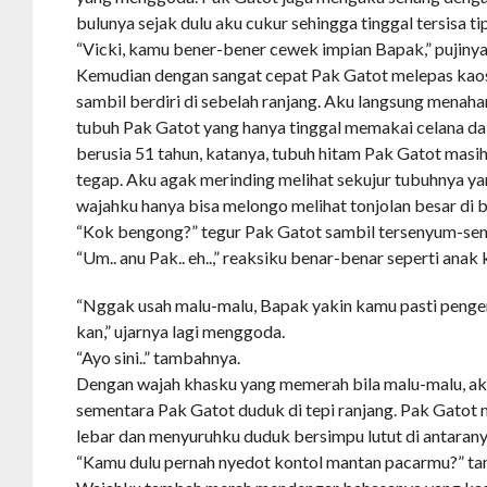
bulunya sejak dulu aku cukur sehingga tinggal tersisa tip
“Vicki, kamu bener-bener cewek impian Bapak,” pujinya
Kemudian dengan sangat cepat Pak Gatot melepas kaos
sambil berdiri di sebelah ranjang. Aku langsung menaha
tubuh Pak Gatot yang hanya tinggal memakai celana da
berusia 51 tahun, katanya, tubuh hitam Pak Gatot mas
tegap. Aku agak merinding melihat sekujur tubuhnya y
wajahku hanya bisa melongo melihat tonjolan besar di 
“Kok bengong?” tegur Pak Gatot sambil tersenyum-se
“Um.. anu Pak.. eh..,” reaksiku benar-benar seperti anak
“Nggak usah malu-malu, Bapak yakin kamu pasti pengen 
kan,” ujarnya lagi menggoda.
“Ayo sini..” tambahnya.
Dengan wajah khasku yang memerah bila malu-malu, aku
sementara Pak Gatot duduk di tepi ranjang. Pak Gato
lebar dan menyuruhku duduk bersimpu lutut di antarany
“Kamu dulu pernah nyedot kontol mantan pacarmu?” ta