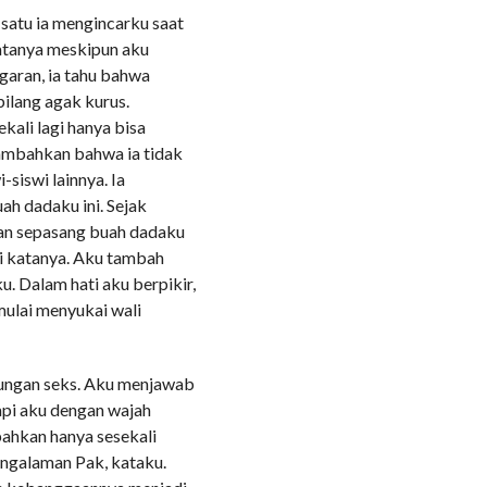
 satu ia mengincarku saat
atanya meskipun aku
aran, ia tahu bahwa
bilang agak kurus.
kali lagi hanya bisa
ambahkan bahwa ia tidak
-siswi lainnya. Ia
h dadaku ini. Sejak
ngan sepasang buah dadaku
ari katanya. Aku tambah
. Dalam hati aku berpikir,
mulai menyukai wali
ungan seks. Aku menjawab
api aku dengan wajah
ahkan hanya sesekali
ngalaman Pak, kataku.