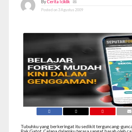
By
Cerita Iciklik
Posted on
3 Agustus 2009
Tubuhku yang berkeringat itu sedikit terguncang-gun
Pak Gatot. Celana dalamku terasa sangat basah oleh c