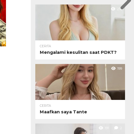
216
CERITA
Mengalami kesulitan saat PDKT?
199
CERITA
Maafkan saya Tante
191
2