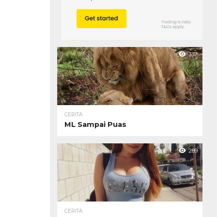
337
CERITA
ML Sampai Puas
289
CERITA