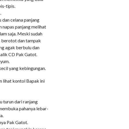
is-tipis.
.
 dan celana panjang
n napas panjang melihat
lam saja. Meski sudah
ih berotot dan tampak
ang agak berbulu dan
balik CD Pak Gatot.
nyum.
 kecil yang kebingungan.
lihat kontol Bapak ini
 turun dari ranjang
t membuka pahanya lebar-
a.
nya Pak Gatot.