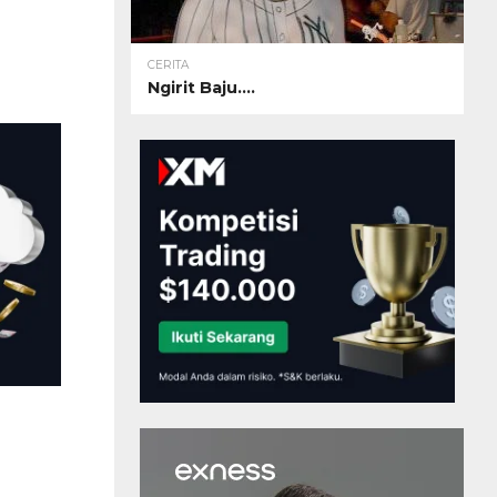
CERITA
Ngirit Baju….