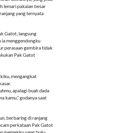
h lemari pakaian besar
 ranjang yang ternyata
k Gatot, langsung
ah ia menggendongku
ur perasaan gembira tidak
akukan Pak Gatot
akiku, mengangkat
kasar.
buhmu, apalagi buah dada
ama kamu,” godanya saat
n, berbaring di ranjang
acam perkataan Pak Gatot
an memekku yang bulu-