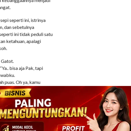
an kebanggaannya menjadi
ngat.
i seperti ini, istrinya
m, dan sebetulnya
perti ini tidak peduli satu
kan ketahuan, apalagi
koh.
 Gatot.
a.. bisa aja Pak, tapi
jawabku.
ah puas. Oh ya, kamu
wabnya.
annya. Ia mengambil
duk, cuma pake celana
 belajar kelompok di rumah
t terhadap ortu dan
a-percaya saja.