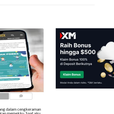
COMMENTS
cang dalam cengkeraman
airan memekku. Saat aku