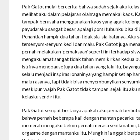
Pak Gatot mulai bercerita bahwa sudah sejak aku kelas
melihat aku dalam pelajaran olahraga memakai kaos. K
tampak berusaha menggunakan kaos yang agak kelongg
payudaraku sangat besar, apalagi porsi tubuhku bisa di
Penantian hampir dua tahun tidak sia-sia katanya. Aku se
tersenyum-senyum kecil dan malu. Pak Gatot juga men
pernah melakukan ‘pemaksaan’ seperti ini terhadap siswi
mengaku amat sangat tidak tahan memikirkan kedua bua
istrinya menopause juga dua tahun yang lalu itu, baya
selalu menjadi inspirasi onaninya yang hampir setiap h
malu rasanya, tapi tidak bisa menyembunyikan senyumku
meskipun wajah Pak Gatot tidak tampan, sejak itu aku 
kelasku sendiri itu.
Pak Gatot sempat bertanya apakah aku pernah berhub
bahwa pernah beberapa kali dengan mantan pacarku, t
memerah mengaku belum pernah merasa senikmat ini, b
orgasme dengan mantanku itu. Mungkin ia nggak berpe