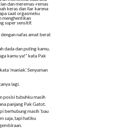
tian dan meremas-remas
ah keras dan liar karena
apa saat orgasmeku
ah menghentikan
 super sensitif.
g dengan nafas amat berat
ah dada dan puting kamu,
uga kamu ya!” kata Pak
ata ‘maniak’. Senyuman
anya lagi.
 posisi tubuhku masih
ana panjang Pak Gatot.
pi berhubung masih ‘bau
 saja, tapi hatiku
gembiraan.