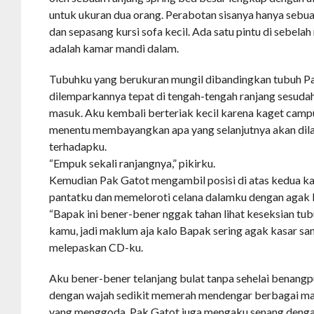
untuk ukuran dua orang. Perabotan sisanya hanya sebua
dan sepasang kursi sofa kecil. Ada satu pintu di sebelah
adalah kamar mandi dalam.
Tubuhku yang berukuran mungil dibandingkan tubuh Pa
dilemparkannya tepat di tengah-tengah ranjang sesud
masuk. Aku kembali berteriak kecil karena kaget camp
menentu membayangkan apa yang selanjutnya akan dil
terhadapku.
“Empuk sekali ranjangnya,” pikirku.
Kemudian Pak Gatot mengambil posisi di atas kedua k
pantatku dan memeloroti celana dalamku dengan agak 
“Bapak ini bener-bener nggak tahan lihat keseksian tu
kamu, jadi maklum aja kalo Bapak sering agak kasar s
melepaskan CD-ku.
Aku bener-bener telanjang bulat tanpa sehelai benangpu
dengan wajah sedikit memerah mendengar berbagai m
yang menggoda. Pak Gatot juga mengaku senang deng