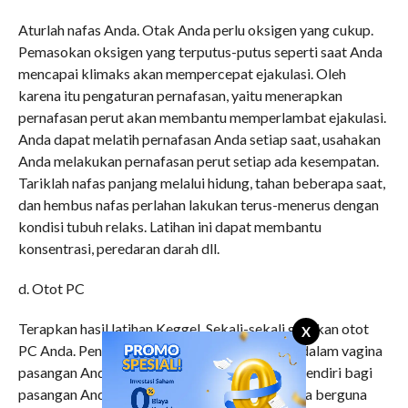
Aturlah nafas Anda. Otak Anda perlu oksigen yang cukup.
Pemasokan oksigen yang terputus-putus seperti saat Anda
mencapai klimaks akan mempercepat ejakulasi. Oleh
karena itu pengaturan pernafasan, yaitu menerapkan
pernafasan perut akan membantu memperlambat ejakulasi.
Anda dapat melatih pernafasan Anda setiap saat, usahakan
Anda melakukan pernafasan perut setiap ada kesempatan.
Tariklah nafas panjang melalui hidung, tahan beberapa saat,
dan hembus nafas perlahan lakukan terus-menerus dengan
kondisi tubuh relaks. Latihan ini dapat membantu
konsentrasi, peredaran darah dll.
d. Otot PC
Terapkan hasil latihan Keggel. Sekali-sekali gerakan otot
X
PC Anda. Penis Anda akan bergerak-gerak di dalam vagina
pasangan Anda. Hal ini merupakan sensasi tersendiri bagi
pasangan Anda. Kontraksi pada otot PC ini juga berguna