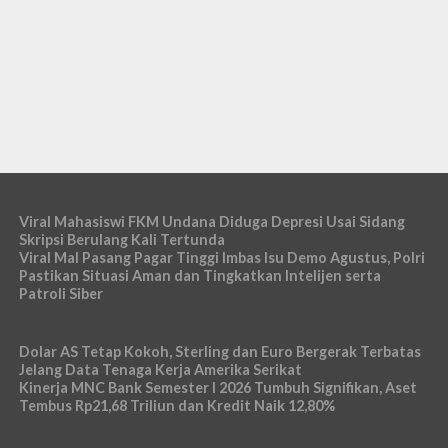
Viral Mahasiswi FKM Undana Diduga Depresi Usai Sidang
Skripsi Berulang Kali Tertunda
Viral Mal Pasang Pagar Tinggi Imbas Isu Demo Agustus, Polri
Pastikan Situasi Aman dan Tingkatkan Intelijen serta
Patroli Siber
Dolar AS Tetap Kokoh, Sterling dan Euro Bergerak Terbatas
Jelang Data Tenaga Kerja Amerika Serikat
Kinerja MNC Bank Semester I 2026 Tumbuh Signifikan, Aset
Tembus Rp21,68 Triliun dan Kredit Naik 12,80%