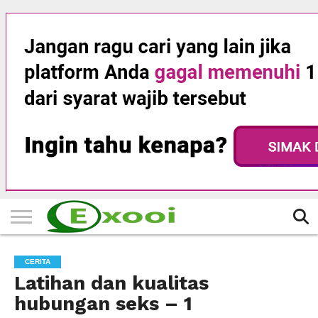
HOME
FILTER
BERITA
BIODATA
CERITA
CERPEN
EKSKLUSIF
FOTO
VIDEO
TIPS
MORE
CERITA
Latihan dan kualitas
hubungan seks – 1