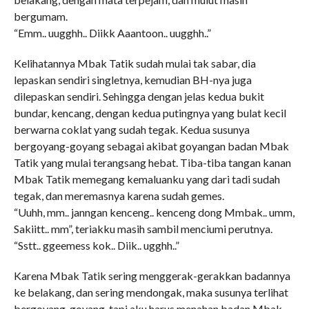
bergumam.
“Emm.. uugghh.. Diikk Aaantoon.. uugghh..”
Kelihatannya Mbak Tatik sudah mulai tak sabar, dia
lepaskan sendiri singletnya, kemudian BH-nya juga
dilepaskan sendiri. Sehingga dengan jelas kedua bukit
bundar, kencang, dengan kedua putingnya yang bulat kecil
berwarna coklat yang sudah tegak. Kedua susunya
bergoyang-goyang sebagai akibat goyangan badan Mbak
Tatik yang mulai terangsang hebat. Tiba-tiba tangan kanan
Mbak Tatik memegang kemaluanku yang dari tadi sudah
tegak, dan meremasnya karena sudah gemes.
“Uuhh, mm.. janngan kenceng.. kenceng dong Mmbak.. umm,
Sakiitt.. mm”, teriakku masih sambil menciumi perutnya.
“Sstt.. ggeemess kok.. Diik.. ugghh..”
Karena Mbak Tatik sering menggerak-gerakkan badannya
ke belakang, dan sering mendongak, maka susunya terlihat
bergoyang-goyang, tapi aku harus menahan badan Mbak