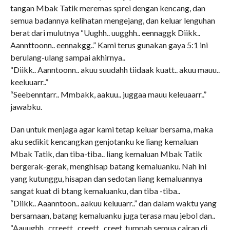
tangan Mbak Tatik meremas sprei dengan kencang, dan
semua badannya kelihatan mengejang, dan keluar lenguhan
berat dari mulutnya “Uughh.. uugghh.. eennaggk Diikk..
Aannttoonn.. eennakgg..” Kami terus gunakan gaya 5:1 ini
berulang-ulang sampai akhirnya..
“Diikk.. Aanntoonn.. akuu suudahh tiidaak kuatt.. akuu mauu..
keeluuarr..”
“Seebenntarr.. Mmbakk, aakuu.. juggaa mauu keleuaarr..”
jawabku.
Dan untuk menjaga agar kami tetap keluar bersama, maka
aku sedikit kencangkan genjotanku ke liang kemaluan
Mbak Tatik, dan tiba-tiba.. liang kemaluan Mbak Tatik
bergerak-gerak, menghisap batang kemaluanku. Nah ini
yang kutunggu, hisapan dan sedotan liang kemaluannya
sangat kuat di btang kemaluanku, dan tiba -tiba..
“Diikk.. Aaanntoon.. aakuu keluuarr..” dan dalam waktu yang
bersamaan, batang kemaluanku juga terasa mau jebol dan..
“Aauughh.. crreett.. creett.. creet, tumpah semua cairan di