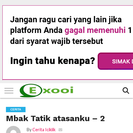
HOME
FILTER
BERITA
BIODATA
CERITA
CERPEN
EKSKLUSIF
FOTO
VIDEO
TIPS
MORE
CERITA
Mbak Tatik atasanku – 2
By
Cerita Iciklik