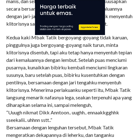
manis, dan selangkangan kiri dengan telunjuk, kuusapkan
secara bersama-sama. Kulingkari sekitar kemaluannya
dengan jari-jariku. Aku selalu menghindari untuk menyentuh
klitorisnya sampai menunggu waktu yang tepat.
Kedua kaki Mbak Tatik bergoyang-goyang tidak karuan,
pinggulnya juga bergoyang-goyang naik turun, minta
klitorisnya disentuh, tapi aku tetap hanya menyentuh tepian
dari kemaluannya dengan lembut. Setelah puas menciumi
pusarnya, kunaikkan bibirku kembali menciumi lingkaran
susunya, baru setelah puas, bibirku kusentuhkan dengan
pentilnya, bersamaan dengan jari tengahku menyentuh
klitorisnya. Menerima perlakuanku seperti itu, Mbak Tatik
langsung menarik nafasnya lega, seakan terpenuhi apa yang
diharapkan selama ini, sampai melenguh,
“Uuugh nikmat Dikk Anntoon.. uughh.. ennaakkgghhk
sseekalii.. uhhnn sstt..”
Bersamaan dengan lenguhan tersebut, Mbak Tatik
mengeratkan dekapannya di leherku, dan tanganku