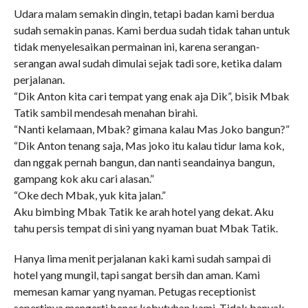
Udara malam semakin dingin, tetapi badan kami berdua
sudah semakin panas. Kami berdua sudah tidak tahan untuk
tidak menyelesaikan permainan ini, karena serangan-
serangan awal sudah dimulai sejak tadi sore, ketika dalam
perjalanan.
“Dik Anton kita cari tempat yang enak aja Dik”, bisik Mbak
Tatik sambil mendesah menahan birahi.
“Nanti kelamaan, Mbak? gimana kalau Mas Joko bangun?”
“Dik Anton tenang saja, Mas joko itu kalau tidur lama kok,
dan nggak pernah bangun, dan nanti seandainya bangun,
gampang kok aku cari alasan.”
“Oke dech Mbak, yuk kita jalan.”
Aku bimbing Mbak Tatik ke arah hotel yang dekat. Aku
tahu persis tempat di sini yang nyaman buat Mbak Tatik.
Hanya lima menit perjalanan kaki kami sudah sampai di
hotel yang mungil, tapi sangat bersih dan aman. Kami
memesan kamar yang nyaman. Petugas receptionist
sepertinya mengerti benar kebutuhan kami. Tidak banyak