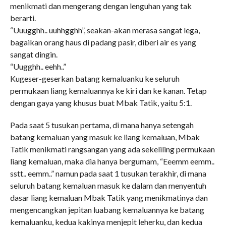
menikmati dan mengerang dengan lenguhan yang tak
berarti.
“Uuugghh.. uuhhgghh”, seakan-akan merasa sangat lega,
bagaikan orang haus di padang pasir, diberi air es yang
sangat dingin.
“Uugghh.. eehh..”
Kugeser-geserkan batang kemaluanku ke seluruh
permukaan liang kemaluannya ke kiri dan ke kanan. Tetap
dengan gaya yang khusus buat Mbak Tatik, yaitu 5:1.
Pada saat 5 tusukan pertama, di mana hanya setengah
batang kemaluan yang masuk ke liang kemaluan, Mbak
Tatik menikmati rangsangan yang ada sekeliling permukaan
liang kemaluan, maka dia hanya bergumam, “Eeemm eemm..
sstt.. eemm..” namun pada saat 1 tusukan terakhir, di mana
seluruh batang kemaluan masuk ke dalam dan menyentuh
dasar liang kemaluan Mbak Tatik yang menikmatinya dan
mengencangkan jepitan luabang kemaluannya ke batang
kemaluanku, kedua kakinya menjepit leherku, dan kedua