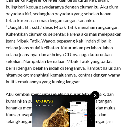
kulingkari kedua payudaranya dengan ciumanku. Aku cium
payudara kiri, sedangkan payudara yang sebelah kanan
tetap kuremas-remas dengan tangan kananku.
“Uuughh.. hh.. sstt..” desis Mbak Tatik menahan rangsangan.
Kuhentikan ciumanku sebentar, karena aku mau melepaskan
jeans Mbak Tatik. Waaoo, sepasang kaki indah di balik
celana jeans mulai kelihatan. Kuturunkan perlahan-lahan
celana jeans-nya, dan akhrinya CD-nya juga kuturunkan
sekalian. Nampaklah kemaluan Mbak Tatik yang padat
berisi dengan belahan indah di tengahnya. Rambut halus dan
hitam pekat menghiasi kemaluannya, kontras dengan warna
kulit kemaluannya yang kuning langsat.
Aku kembali menciumi sekeliling pusar Mbak Tatik, dan
X
kumainkan pusarnya dengan lidahku, sementara tangan
kananku membelai kedua pahanya, yang padat dan mulus.
Kuusap-usapkan dengan lembut kedua pahanya, dan
selangkangannya. Selangkangan yang kanan dengan jari