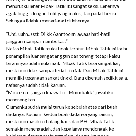
menurutku leher Mbak Tatik itu sangat seksi. Lehernya
agak tinggi, dengan kulit yang mulus, dan padat berisi.
Sehingga lidahku menari-nari di lehernya.
“Uhf.. uuhh.. sstt, Diikk Aanntoonn, awaas hati-hatii,
janggann sampai membekas..”
Nafas Mbak Tatik mulai tidak teratur. Mbak Tatik ini kalau
penampilan luar sangat anggun dan tenang, tetapi kalau
birahinya sudah mulai naik, Mbak Tatik bisa sangat liar,
meskipun tidak sampai teriak-teriak. Dan Mbak Tatik ini
memiliki tegangan sangat tinggi. Baru disentuh sedikit saja,
nafasnya sudah tidak karuan.
“Mmeemm, jangan khawatirr.. Mmmbakk”, jawabku
menenangkan.
Ciumanku sudah mulai turun ke sebelah atas dari buah
dadanya. Kuciumi ke dua buah dadanya yang ranum,
meskipun masih terhalang kaos dan BH. Mbak Tatik
semakin menengadah, dan kepalanya mendongak ke
belakang, dengan mata terpejam, dan mulut masih