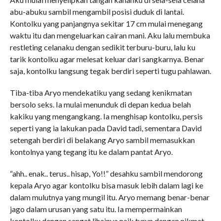
abu-abuku sambil mengambil posisi duduk di lantai.
Kontolku yang panjangnya sekitar 17 cm mulai menegang
waktu itu dan mengeluarkan cairan mani. Aku lalu membuka
restleting celanaku dengan sedikit terburu-buru, lalu ku
tarik kontolku agar melesat keluar dari sangkarnya. Benar
saja, kontolku langsung tegak berdiri seperti tugu pahlawan.
Tiba-tiba Aryo mendekatiku yang sedang kenikmatan
bersolo seks. Ia mulai menunduk di depan kedua belah
kakiku yang mengangkang. Ia menghisap kontolku, persis
seperti yang ia lakukan pada David tadi, sementara David
setengah berdiri di belakang Aryo sambil memasukkan
kontolnya yang tegang itu ke dalam pantat Aryo.
“ahh.. enak.. terus.. hisap, Yo!!” desahku sambil mendorong
kepala Aryo agar kontolku bisa masuk lebih dalam lagi ke
dalam mulutnya yang mungil itu. Aryo memang benar-benar
jago dalam urusan yang satu itu. Ia mempermainkan
kontolku dengan sangat lihainya naik turun dengan nikmat..