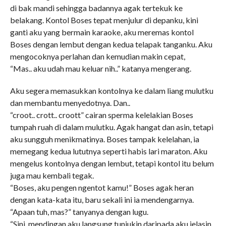
di bak mandi sehingga badannya agak tertekuk ke
belakang. Kontol Boses tepat menjulur di depanku, kini
ganti aku yang bermain karaoke, aku meremas kontol
Boses dengan lembut dengan kedua telapak tanganku. Aku
mengocoknya perlahan dan kemudian makin cepat,
“Mas.. aku udah mau keluar nih..” katanya mengerang.
Aku segera memasukkan kontolnya ke dalam liang mulutku
dan membantu menyedotnya. Dan..
“croot.. crott.. croott” cairan sperma kelelakian Boses
tumpah ruah di dalam mulutku. Agak hangat dan asin, tetapi
aku sungguh menikmatinya. Boses tampak kelelahan, ia
memegang kedua lututnya seperti habis lari maraton. Aku
mengelus kontolnya dengan lembut, tetapi kontol itu belum
juga mau kembali tegak.
“Boses, aku pengen ngentot kamu!” Boses agak heran
dengan kata-kata itu, baru sekali ini ia mendengarnya.
“Apaan tuh, mas?” tanyanya dengan lugu.
“Sini, mendingan aku langsung tunjukin daripada aku jelasin