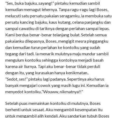
“Ses, buka bajuku..sayang!” pintaku kemudian sambil
kemudian memagut lehernya. Tanpa ragu-ragu lagi Boses,
melucuti satu persatu pakaian seragamku, ia membuka satu
persatu kancing bajuku, kaus kutang, celana panjangku dan
sampai cawatku di tariknya dengan perlahan sampai lepas.
Kami berdua benar-benar telanjang bulat. Setelah semua
pakaianku dilepasnya, Boses, mengigit mesra pinggangku
dan kemudian turun perlahan ke kontolku yang sudah
tegang dari tadi. Ia menarik mulutnya maju mundur sambil
mengulum kontolku sehingga kontolnya menjadi basah
karena air liurnya. Tapi aku benar-benar tidak perduli
dengan itu, yang kurasakan hanya kenikmatan..
“Sedot, ses!” pintaku lagi padanya. Sepertinya aku harus
banyak mengajari cowok yang masih lugu ini. Kemudian ia
menyedot kontolku..”Wouww, nikmatnya!!”
Setelah puas memainkan kontolku di mulutnya, Boses
berhenti untuk sesaat. Aku mengambil kesempatan itu
untuk mengambil alih kendali. Aku sandarkan tubuh Boses