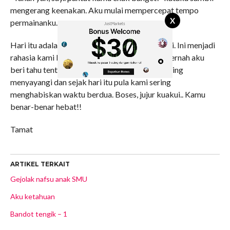
mengerang keenakan. Aku mulai mempercepat tempo
X
permainanku.
Hari itu adalah awal dari semua hubungan kami. Ini menjadi
rahasia kami berdua, geng preman pun tidak pernah aku
beri tahu tentang “barang” baruku ini. Kami saling
menyayangi dan sejak hari itu pula kami sering
menghabiskan waktu berdua. Boses, jujur kuakui.. Kamu
benar-benar hebat!!
Tamat
ARTIKEL TERKAIT
Gejolak nafsu anak SMU
Aku ketahuan
Bandot tengik – 1