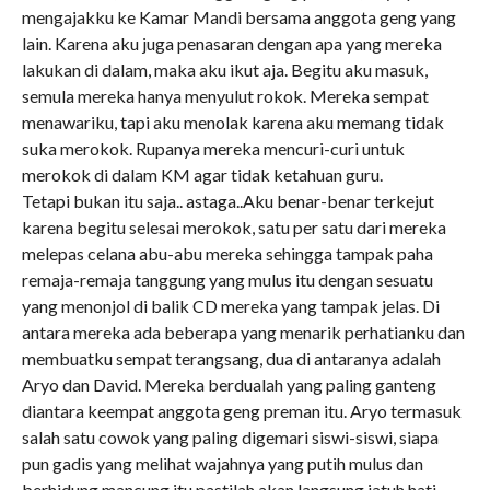
mengajakku ke Kamar Mandi bersama anggota geng yang
lain. Karena aku juga penasaran dengan apa yang mereka
lakukan di dalam, maka aku ikut aja. Begitu aku masuk,
semula mereka hanya menyulut rokok. Mereka sempat
menawariku, tapi aku menolak karena aku memang tidak
suka merokok. Rupanya mereka mencuri-curi untuk
merokok di dalam KM agar tidak ketahuan guru.
Tetapi bukan itu saja.. astaga..Aku benar-benar terkejut
karena begitu selesai merokok, satu per satu dari mereka
melepas celana abu-abu mereka sehingga tampak paha
remaja-remaja tanggung yang mulus itu dengan sesuatu
yang menonjol di balik CD mereka yang tampak jelas. Di
antara mereka ada beberapa yang menarik perhatianku dan
membuatku sempat terangsang, dua di antaranya adalah
Aryo dan David. Mereka berdualah yang paling ganteng
diantara keempat anggota geng preman itu. Aryo termasuk
salah satu cowok yang paling digemari siswi-siswi, siapa
pun gadis yang melihat wajahnya yang putih mulus dan
berhidung mancung itu pastilah akan langsung jatuh hati.