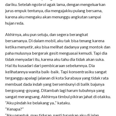
dariku. Setelah ngobrol agak lama, dengan mengeluarkan
jurus empuk tentunya, dia mengajakku pulang bersama,
karena aku mengaku akan menunggu angkutan sampai
hujan reda.
Akhirnya, aku pun setuju, dan segera berangkat
bersamanya. Di dalam mobil, aku tak bisa tenang karena
ketika menyetir, aku bisa melihat dadanya yang montok dan
paha mulusnya bergerak gesit menguasai kemudi. Tapi dia
tidak menyadari itu, karena aku tahu dia tidak akan suka.
Hal itu kusadari dari pembicaraan sebelumnya. Dia
kelihatannya wanita baik-baik. Tapi konsentrasiku sangat
terganggu apalagi jalanan di kota Surabaya yang tidak rata
membuat dada indah yang bersembunyi di balik bajunya
bergoyang-goyang. Ditambah lagi harum tubuhnya yang
sangat merangsang. Akhirnya timbul pikiran jahat di otakku.
“Aku pindah ke belakang ya..” kataku.
“Kenapa?”
“Aku ngantuk, mau tiduran, nanti turunkan aku di jalan