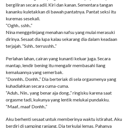
bergiliran secara adil. Kiri dan kanan. Sementara tangan
kananku kuletakkan di bawah pantatnya. Pantat seksi itu
kuremas sesekali.
“Oghh.. sshh..”
Nina menggelinjang menahan nafsu yang mulai merasuki
dirinya. Sesaat dia lupa kalau sekarang dia dalam keadaan
terjajah. “Sshh.. terrusshh..”
Perlahan lahan, cairan yang kunanti keluar juga. Secara
mantap, lendir bening itu mengalir membasahi liang
kemaluannya yang semerbak.
“Donnhh.. Donhh..” Dia berteriak di sela orgasmenya yang
kuhadiahkan secara cuma-cuma.
“Aduh.. Nin.. yang benar aja dong..” ringisku karena saat
orgasme tadi, kukunya yang lentik melukai pundakku.
“Maaf.. maaf Donhh..”
Aku berhenti sesaat untuk memberinya waktu istirahat. Aku
berdiri di samping ranjang. Dia terkulai lemas. Pahanya