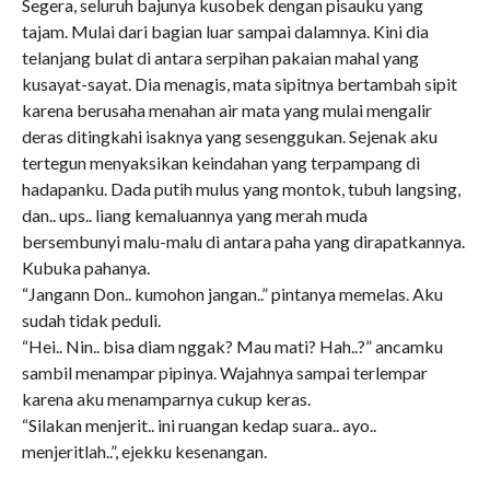
Segera, seluruh bajunya kusobek dengan pisauku yang
tajam. Mulai dari bagian luar sampai dalamnya. Kini dia
telanjang bulat di antara serpihan pakaian mahal yang
kusayat-sayat. Dia menagis, mata sipitnya bertambah sipit
karena berusaha menahan air mata yang mulai mengalir
deras ditingkahi isaknya yang sesenggukan. Sejenak aku
tertegun menyaksikan keindahan yang terpampang di
hadapanku. Dada putih mulus yang montok, tubuh langsing,
dan.. ups.. liang kemaluannya yang merah muda
bersembunyi malu-malu di antara paha yang dirapatkannya.
Kubuka pahanya.
“Jangann Don.. kumohon jangan..” pintanya memelas. Aku
sudah tidak peduli.
“Hei.. Nin.. bisa diam nggak? Mau mati? Hah..?” ancamku
sambil menampar pipinya. Wajahnya sampai terlempar
karena aku menamparnya cukup keras.
“Silakan menjerit.. ini ruangan kedap suara.. ayo..
menjeritlah..”, ejekku kesenangan.