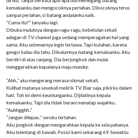
diriku. Tanpa berkata apa-apa dia memegang batang
kemaluanku dan mengocoknya perlahan. Dikocoknya terus
sampai perlahan, si batang andalanku naik.
“Cuma itu?” tanyaku lagi.
Dibuka mulutnya dengan ragu-ragu, kebetulan sekali
adegan di TV channel juga sedang memperagakan hal yang
sama. Aku sebenarnya ingin tertawa. Tapi kutahan, karena
gengsi kalau dia tahu. Dikulumnya batang kemaluanku. Aku
berdiri di atas ranjang. Dia berjongkok dan mulai
menggerakkan kepalanya maju mundur.
“Ahh..” aku mengerang merasa nikmat sekali.
Kulihat matanya sesekali melirik TV. Biar saja, pikirku dalam
hati. Toh ini demi keuntunganku. Dijilatinya kepala
kemaluanku. Tapi dia tidak berani menatap wajahku.
“Auhhgghh..”
“Jangan dilepas..” seruku tertahan.
Aku jongkok dengan mengarahkan kepala ke sela pahanya.
Aku telentang di bawah. Posisi kami sekarang 69. Sewaktu