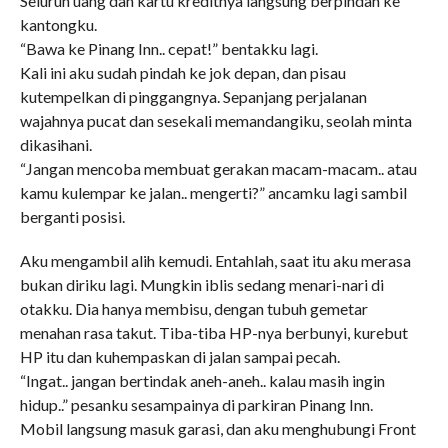
Seluruh uang dan kartu kreditnya langsung berpindah ke
kantongku.
“Bawa ke Pinang Inn.. cepat!” bentakku lagi.
Kali ini aku sudah pindah ke jok depan, dan pisau
kutempelkan di pinggangnya. Sepanjang perjalanan
wajahnya pucat dan sesekali memandangiku, seolah minta
dikasihani.
“Jangan mencoba membuat gerakan macam-macam.. atau
kamu kulempar ke jalan.. mengerti?” ancamku lagi sambil
berganti posisi.
Aku mengambil alih kemudi. Entahlah, saat itu aku merasa
bukan diriku lagi. Mungkin iblis sedang menari-nari di
otakku. Dia hanya membisu, dengan tubuh gemetar
menahan rasa takut. Tiba-tiba HP-nya berbunyi, kurebut
HP itu dan kuhempaskan di jalan sampai pecah.
“Ingat.. jangan bertindak aneh-aneh.. kalau masih ingin
hidup..” pesanku sesampainya di parkiran Pinang Inn.
Mobil langsung masuk garasi, dan aku menghubungi Front