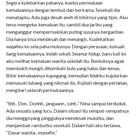
Segera kulebarkan pahanya, kuelus permukaan
kemaluannya dengan lembut dan berirama. Sesekali dia
menatapku. Ada juga desah aneh di bibirnya yang tipis. Aku
terus mengelus kemaluan itu, sambil dua jariku yang
menganggur mempermainkan puting susunya bergantian.
Dia hanya bisa mendesah dan menangis. Kudekatkan
wajahku ke sela paha mulusnya. Dengan perasaan, kukuak
liang kemaluannya, indah sekali. Seumur hidup, baru kali ini
aku melihat kemaluan wanita seindah itu. Bentuknya agak
membukit mungil, ditumbuhi bulu yang halus dan lemas.
Bibir kemaluannya kupegang, kemudian lidahku kujulurkan
memasuki lubang yang nikmat itu. Kujilati dengan perlahan,
mengitari seluruh permukaannya.
“Shh.. Don.. Donhh.. jangaann.. sshh..” Nina sampai terduduk.
Ada sesuatu yang lucu. Dalam situasi itu sempat-sempatnya
dia menggoyang pinggulnya mendesak mulutku, dan
menjambak rambutku sesekali. Dalam hati aku tertawa,
“Dasar wanita.. munafik.”