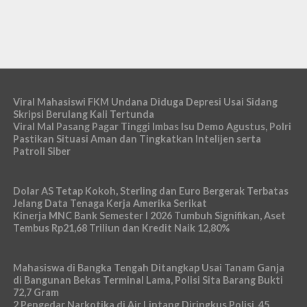
Viral Mahasiswi FKM Undana Diduga Depresi Usai Sidang
Skripsi Berulang Kali Tertunda
Viral Mal Pasang Pagar Tinggi Imbas Isu Demo Agustus, Polri
Pastikan Situasi Aman dan Tingkatkan Intelijen serta
Patroli Siber
Dolar AS Tetap Kokoh, Sterling dan Euro Bergerak Terbatas
Jelang Data Tenaga Kerja Amerika Serikat
Kinerja MNC Bank Semester I 2026 Tumbuh Signifikan, Aset
Tembus Rp21,68 Triliun dan Kredit Naik 12,80%
Mahasiswa di Bangka Tengah Ditangkap Usai Tanam Ganja
di Bangunan Bekas Terminal Lama, Polisi Sita Barang Bukti
72,7 Gram
2 Pengedar Narkotika di Air Lintang Diringkus Polisi, 45