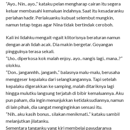
“Ayo.. Nin.. ayo..” kataku pelan mengharap cairan itu segera
keluar membasahi kemaluan indahnya. Saat itu kesadaranku
perlahan hadir. Perlakuanku kubuat selembut mungkin,
namun tetap tegas agar Nina tidak bertindak ceroboh.
Kali ini lidahku mengait-ngait klitorisnya beraturan namun
dengan arah lidah acak. Dia makin bergetar. Goyangan
pinggulnya terasa sekali.
“Lho.. diperkosa kok malah enjoy.. ayo.. nangis lagi.. mana..?”
olokku.
“Don.. jangannhh.. janganh..” balasnya malu-malu, berusaha
menggeser kepalaku dari selangkangannya. Tapi setelah
kepalaku digerakkan ke samping, malah ditariknya lagi
hingga mulutku langsung terjatuh di bibir kemaluannya. Aku
pun paham, dia ingin menunjukkan ketidaksudiannya, namun
di lain pihak, dia sangat menginginkan sensasi itu.
“Nih.. aku kasih bonus.. silakan menikmati..” kataku sambil
melanjutkan jilatanku.
Sementara tanganku yang kiri membelai payudaranya