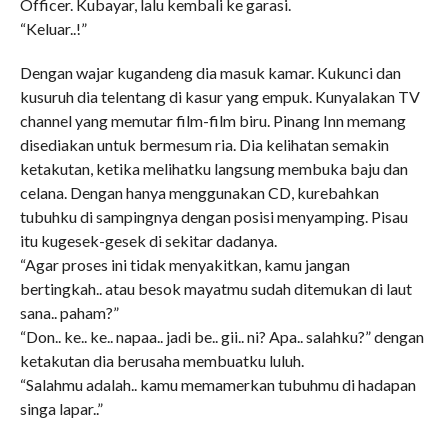
Officer. Kubayar, lalu kembali ke garasi.
“Keluar..!”
Dengan wajar kugandeng dia masuk kamar. Kukunci dan
kusuruh dia telentang di kasur yang empuk. Kunyalakan TV
channel yang memutar film-film biru. Pinang Inn memang
disediakan untuk bermesum ria. Dia kelihatan semakin
ketakutan, ketika melihatku langsung membuka baju dan
celana. Dengan hanya menggunakan CD, kurebahkan
tubuhku di sampingnya dengan posisi menyamping. Pisau
itu kugesek-gesek di sekitar dadanya.
“Agar proses ini tidak menyakitkan, kamu jangan
bertingkah.. atau besok mayatmu sudah ditemukan di laut
sana.. paham?”
“Don.. ke.. ke.. napaa.. jadi be.. gii.. ni? Apa.. salahku?” dengan
ketakutan dia berusaha membuatku luluh.
“Salahmu adalah.. kamu memamerkan tubuhmu di hadapan
singa lapar..”