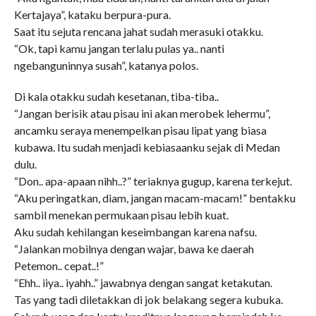
Kertajaya”, kataku berpura-pura.
Saat itu sejuta rencana jahat sudah merasuki otakku.
“Ok, tapi kamu jangan terlalu pulas ya.. nanti
ngebanguninnya susah”, katanya polos.
Di kala otakku sudah kesetanan, tiba-tiba..
“Jangan berisik atau pisau ini akan merobek lehermu”,
ancamku seraya menempelkan pisau lipat yang biasa
kubawa. Itu sudah menjadi kebiasaanku sejak di Medan
dulu.
“Don.. apa-apaan nihh..?” teriaknya gugup, karena terkejut.
“Aku peringatkan, diam, jangan macam-macam!” bentakku
sambil menekan permukaan pisau lebih kuat.
Aku sudah kehilangan keseimbangan karena nafsu.
“Jalankan mobilnya dengan wajar, bawa ke daerah
Petemon.. cepat..!”
“Ehh.. iiya.. iyahh..” jawabnya dengan sangat ketakutan.
Tas yang tadi diletakkan di jok belakang segera kubuka.