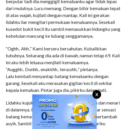
berputar tadi dia menggigit kemaluanku agar tidak lepas
dari mulutnya. Lucu memang. Dengan bibir kemaluan tepat
di atas wajah, kujilati dengan mantap. Kali ini gerakan
lidahku liar mengitari permukaan kemaluannya. Sesekali
kusedot bukit kecil itu sambil memasukkan hidungku yang
kebetulan mancung ke lubang senggamanya.
“Oghh.. Ahh..” Kami berseru bersahutan. Kubalikkan
tubuhnya. Sekarang dia ada di bawah, namun tetap 69. Kali
ini aku lebih leluasa menjilati kemaluannya.
“Augghh.. Donhh.. enakkhh.. terusshh..” pintanya.
Lalu kembali menyantap batang kemaluanku dengan
garang. Sesekali aku merasakan gigitan kecil di sekitar
kepala kemaluan. Pintar juga dia, pikirku dalam hati.
X
Lidahku kujulurkan masuk ke lubang sempit itu dan menari
di dalamnya. Pantatku kugoyang naik-turun agar sensasi
batang kemaluan yang berada di kulumannya bertambah
asyik. Sambil menjilat liang kemaluan itu, jari-jariku