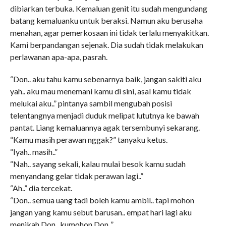
dibiarkan terbuka. Kemaluan genit itu sudah mengundang
batang kemaluanku untuk beraksi. Namun aku berusaha
menahan, agar pemerkosaan ini tidak terlalu menyakitkan.
Kami berpandangan sejenak. Dia sudah tidak melakukan
perlawanan apa-apa, pasrah.
“Don.. aku tahu kamu sebenarnya baik, jangan sakiti aku
yah.. aku mau menemani kamu di sini, asal kamu tidak
melukai aku..” pintanya sambil mengubah posisi
telentangnya menjadi duduk melipat lututnya ke bawah
pantat. Liang kemaluannya agak tersembunyi sekarang.
“Kamu masih perawan nggak?” tanyaku ketus.
“Iyah.. masih..”
“Nah.. sayang sekali, kalau mulai besok kamu sudah
menyandang gelar tidak perawan lagi..”
“Ah..” dia tercekat.
“Don.. semua uang tadi boleh kamu ambil.. tapi mohon
jangan yang kamu sebut barusan.. empat hari lagi aku
menikah Don.. kumohon Don..”