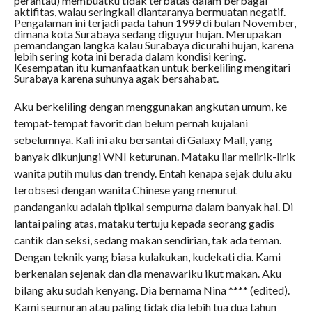
perantau) membuatku tidak terbatas dalam berbagai
aktifitas, walau seringkali diantaranya bermuatan negatif.
Pengalaman ini terjadi pada tahun 1999 di bulan November,
dimana kota Surabaya sedang diguyur hujan. Merupakan
pemandangan langka kalau Surabaya dicurahi hujan, karena
lebih sering kota ini berada dalam kondisi kering.
Kesempatan itu kumanfaatkan untuk berkeliling mengitari
Surabaya karena suhunya agak bersahabat.
Aku berkeliling dengan menggunakan angkutan umum, ke
tempat-tempat favorit dan belum pernah kujalani
sebelumnya. Kali ini aku bersantai di Galaxy Mall, yang
banyak dikunjungi WNI keturunan. Mataku liar melirik-lirik
wanita putih mulus dan trendy. Entah kenapa sejak dulu aku
terobsesi dengan wanita Chinese yang menurut
pandanganku adalah tipikal sempurna dalam banyak hal. Di
lantai paling atas, mataku tertuju kepada seorang gadis
cantik dan seksi, sedang makan sendirian, tak ada teman.
Dengan teknik yang biasa kulakukan, kudekati dia. Kami
berkenalan sejenak dan dia menawariku ikut makan. Aku
bilang aku sudah kenyang. Dia bernama Nina **** (edited).
Kami seumuran atau paling tidak dia lebih tua dua tahun