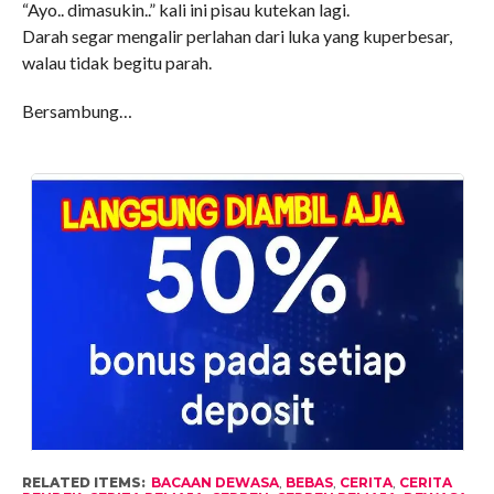
“Ayo.. dimasukin..” kali ini pisau kutekan lagi.
Darah segar mengalir perlahan dari luka yang kuperbesar,
walau tidak begitu parah.
Bersambung…
RELATED ITEMS:
BACAAN DEWASA
,
BEBAS
,
CERITA
,
CERITA