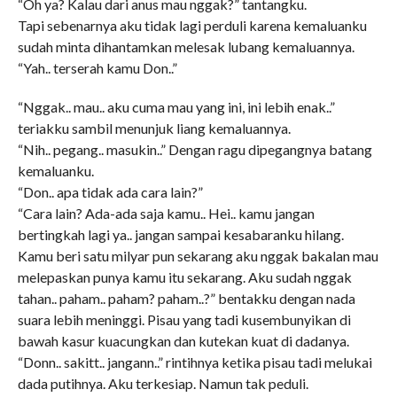
“Oh ya? Kalau dari anus mau nggak?” tantangku.
Tapi sebenarnya aku tidak lagi perduli karena kemaluanku
sudah minta dihantamkan melesak lubang kemaluannya.
“Yah.. terserah kamu Don..”
“Nggak.. mau.. aku cuma mau yang ini, ini lebih enak..”
teriakku sambil menunjuk liang kemaluannya.
“Nih.. pegang.. masukin..” Dengan ragu dipegangnya batang
kemaluanku.
“Don.. apa tidak ada cara lain?”
“Cara lain? Ada-ada saja kamu.. Hei.. kamu jangan
bertingkah lagi ya.. jangan sampai kesabaranku hilang.
Kamu beri satu milyar pun sekarang aku nggak bakalan mau
melepaskan punya kamu itu sekarang. Aku sudah nggak
tahan.. paham.. paham? paham..?” bentakku dengan nada
suara lebih meninggi. Pisau yang tadi kusembunyikan di
bawah kasur kuacungkan dan kutekan kuat di dadanya.
“Donn.. sakitt.. jangann..” rintihnya ketika pisau tadi melukai
dada putihnya. Aku terkesiap. Namun tak peduli.