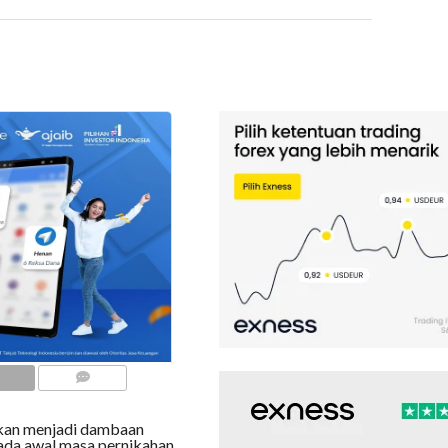
COMMENTS
hkan menjadi dambaan
ada awal masa pernikahan.