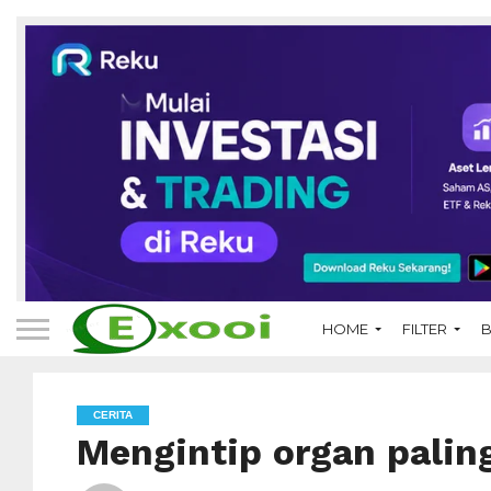
HOME
FILTER
B
CERITA
Mengintip organ palin