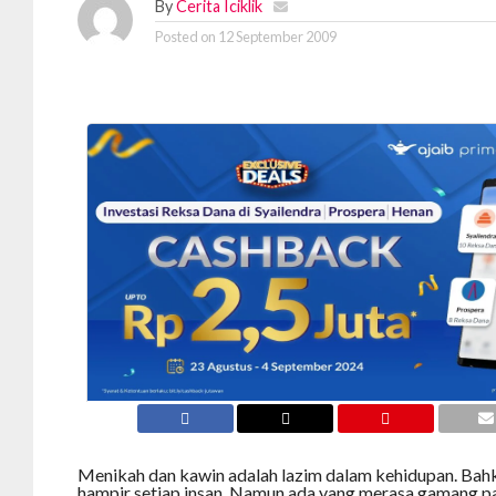
By
Cerita Iciklik
Posted on
12 September 2009
Menikah dan kawin adalah lazim dalam kehidupan. Ba
hampir setiap insan. Namun ada yang merasa gamang p