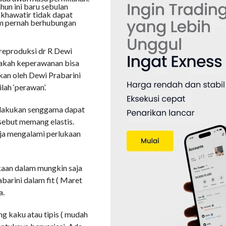
ahun ini baru sebulan
khawatir tidak dapat
m pernah berhubungan
 reproduksi dr R Dewi
pakah keperawanan bisa
kan oleh Dewi Prabarini
lah ‘perawan’.
elakukan senggama dapat
rsebut memang elastis.
ja mengalami perlukaan
lukaan dalam mungkin saja
arini dalam fit ( Maret
a.
ng kaku atau tipis ( mudah