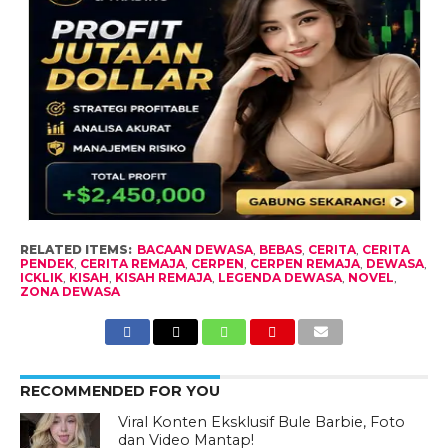
RELATED ITEMS:
BACAAN DEWASA
,
BEBAS
,
CERITA
,
CERITA
PENDEK
,
CERITA REMAJA
,
CERPEN
,
CERPEN REMAJA
,
DEWASA
,
ICKLIK
,
KISAH
,
KISAH REMAJA
,
LEGENDA DEWASA
,
NOVEL
,
ZONA DEWASA
RECOMMENDED FOR YOU
Viral Konten Eksklusif Bule Barbie, Foto
dan Video Mantap!