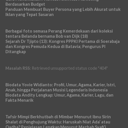
Berdasarkan Budget
Panduan Membuat Buyer Persona yang Lebih Akurat untuk
Iklan yang Tepat Sasaran
Berbagai foto semasa Perang Kemerdekaan dari koleksi
tentara Belanda bernama Bob van Dijk (18)
Sejarah Dr Tjipto (13): Kongres PPPKI Pertama di Soerabaja
dan Kongres Pemuda Kedua di Batavia; Pengurus PI
Ditangkap
Masalah RSS:
Retrieved unsupported status code "404"
Biodata Yovie Widianto: Profil, Umur, Agama, Karier, Istri,
Anak, hingga Perjalanan Musisi Legendaris Indonesia
Biodata Andity Lengkap: Umur, Agama, Karier, Lagu, dan
Fakta Menarik
Tafsir Mimpi Berkhutbah di Mimbar Menurut Ibnu Sirin
Shalat di Penghujung Waktu: Haruskah Niat Ada’ atau
Qadha? Penjelasan Lengkap Menurut Mazhab Syafi’i