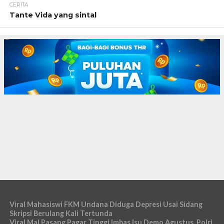
CERITA
Tante Vida yang sintal
Viral Mahasiswi FKM Undana Diduga Depresi Usai Sidang
Skripsi Berulang Kali Tertunda
Viral Mal Pasang Pagar Tinggi Imbas Isu Demo Agustus, Polri