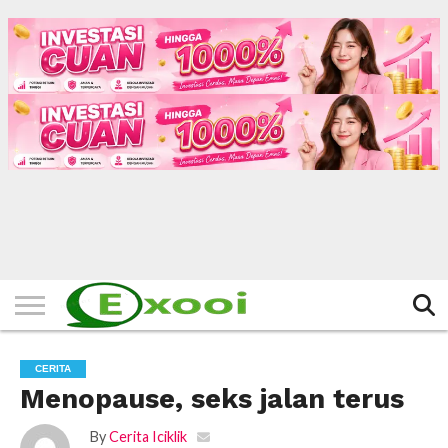
HOME
FILTER
BERITA
BIODATA
CERITA
CERPEN
EKSKLUSIF
FOTO
VIDEO
TIPS
MORE
CERITA
Menopause, seks jalan terus
By
Cerita Iciklik