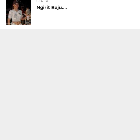
CERITA
Ngirit Baju….