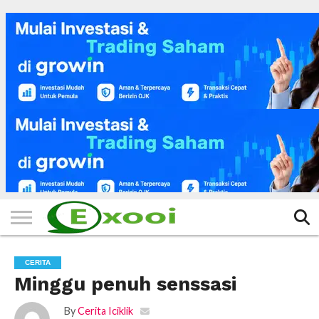
HOME
FILTER
BERITA
BIODATA
CERITA
CERPEN
EKSKLUSIF
FOTO
VIDEO
TIPS
MORE
CERITA
Minggu penuh senssasi
By
Cerita Iciklik