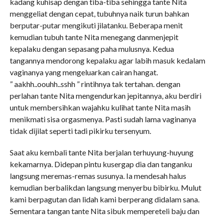
kadang kuhisap dengan tiba-tiba sehingga tante Nita
menggeliat dengan cepat, tubuhnya naik turun bahkan
berputar-putar mengikuti jilatanku. Beberapa menit
kemudian tubuh tante Nita menegang danmenjepit
kepalaku dengan sepasang paha mulusnya. Kedua
tangannya mendorong kepalaku agar labih masuk kedalam
vaginanya yang mengeluarkan cairan hangat.
” aakhh..oouhh..sshh ” rintihnya tak tertahan. dengan
perlahan tante Nita mengendurkan jepitannya, aku berdiri
untuk membersihkan wajahku kulihat tante Nita masih
menikmati sisa orgasmenya. Pasti sudah lama vaginanya
tidak dijilat seperti tadi pikirku tersenyum.
Saat aku kembali tante Nita berjalan terhuyung-huyung
kekamarnya. Didepan pintu kusergap dia dan tanganku
langsung meremas-remas susunya. Ia mendesah halus
kemudian berbalikdan langsung menyerbu bibirku. Mulut
kami berpagutan dan lidah kami berperang didalam sana.
Sementara tangan tante Nita sibuk mempereteli baju dan