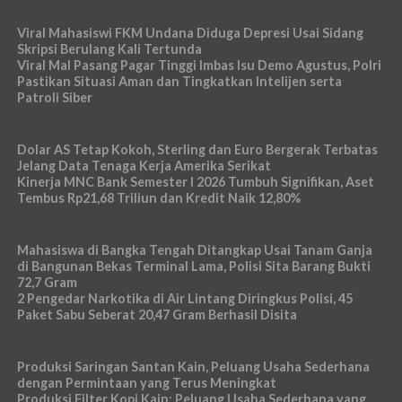
Viral Mahasiswi FKM Undana Diduga Depresi Usai Sidang
Skripsi Berulang Kali Tertunda
Viral Mal Pasang Pagar Tinggi Imbas Isu Demo Agustus, Polri
Pastikan Situasi Aman dan Tingkatkan Intelijen serta
Patroli Siber
Dolar AS Tetap Kokoh, Sterling dan Euro Bergerak Terbatas
Jelang Data Tenaga Kerja Amerika Serikat
Kinerja MNC Bank Semester I 2026 Tumbuh Signifikan, Aset
Tembus Rp21,68 Triliun dan Kredit Naik 12,80%
Mahasiswa di Bangka Tengah Ditangkap Usai Tanam Ganja
di Bangunan Bekas Terminal Lama, Polisi Sita Barang Bukti
72,7 Gram
2 Pengedar Narkotika di Air Lintang Diringkus Polisi, 45
Paket Sabu Seberat 20,47 Gram Berhasil Disita
Produksi Saringan Santan Kain, Peluang Usaha Sederhana
dengan Permintaan yang Terus Meningkat
Produksi Filter Kopi Kain: Peluang Usaha Sederhana yang