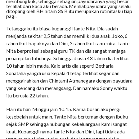
membungkuk, sehingga sebagian payudaranya yang besar
terlihat dari kaca aku berada. Melihat payudara yang selalu
ditopang oleh BH hitam 36 B itu merupakan rutinitasku tiap
pagi.
Tetanggaku itu biasa kupanggil tante Nita. Dia sudah
menjanda sekitar 2,5 tahun dan memiliki dua anak. Joko, 6
tahun ikut bapaknya dan Dini, 3 tahun ikut tante nita. Tante
Nita berprofesi sebagai guru TK dan dia sangat menjaga
penampilan tubuhnya. Sehingga diusia 43 tahun dia terlihat
10 tahun lebih muda. Kalo artis dia seperti Betharia
Sonataha yangdi usia kepala 4 tetap terlihat segar dan
menggairahkan dan Chintami Atmanegara dengan payudara
yang kencang dan merangsang. Dan namaku Sonny waktu
itu berusia 22 tahun.
Hari itu hari Minggu jam 10:15. Karna bosan aku pergi
kesebelah untuk main. Tante Nita berteman dengan ibuku
sejak SMP sehingga hubungan kekeluargaan kami sangat
kuat. Kupanggil nama Tante Nita dan Dini, tapi tidak ada
yang jawab akhirnya aku cuek dan langsung masuk ke