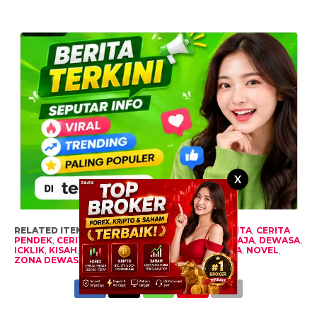
X
RELATED ITEMS:
BACAAN DEWASA
,
BEBAS
,
CERITA
,
CERITA
PENDEK
,
CERITA REMAJA
,
CERPEN
,
CERPEN REMAJA
,
DEWASA
,
ICKLIK
,
KISAH
,
KISAH REMAJA
,
LEGENDA DEWASA
,
NOVEL
,
ZONA DEWASA