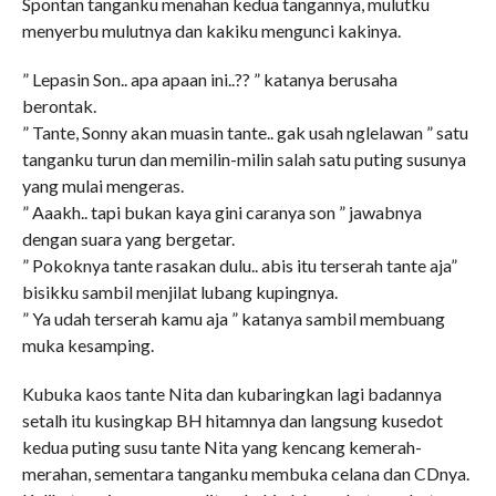
Spontan tanganku menahan kedua tangannya, mulutku
menyerbu mulutnya dan kakiku mengunci kakinya.
” Lepasin Son.. apa apaan ini..?? ” katanya berusaha
berontak.
” Tante, Sonny akan muasin tante.. gak usah nglelawan ” satu
tanganku turun dan memilin-milin salah satu puting susunya
yang mulai mengeras.
” Aaakh.. tapi bukan kaya gini caranya son ” jawabnya
dengan suara yang bergetar.
” Pokoknya tante rasakan dulu.. abis itu terserah tante aja”
bisikku sambil menjilat lubang kupingnya.
” Ya udah terserah kamu aja ” katanya sambil membuang
muka kesamping.
Kubuka kaos tante Nita dan kubaringkan lagi badannya
setalh itu kusingkap BH hitamnya dan langsung kusedot
kedua puting susu tante Nita yang kencang kemerah-
merahan, sementara tanganku membuka celana dan CDnya.