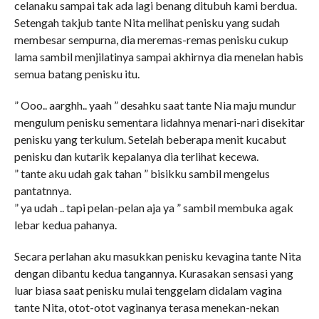
celanaku sampai tak ada lagi benang ditubuh kami berdua.
Setengah takjub tante Nita melihat penisku yang sudah
membesar sempurna, dia meremas-remas penisku cukup
lama sambil menjilatinya sampai akhirnya dia menelan habis
semua batang penisku itu.
” Ooo.. aarghh.. yaah ” desahku saat tante Nia maju mundur
mengulum penisku sementara lidahnya menari-nari disekitar
penisku yang terkulum. Setelah beberapa menit kucabut
penisku dan kutarik kepalanya dia terlihat kecewa.
” tante aku udah gak tahan ” bisikku sambil mengelus
pantatnnya.
” ya udah .. tapi pelan-pelan aja ya ” sambil membuka agak
lebar kedua pahanya.
Secara perlahan aku masukkan penisku kevagina tante Nita
dengan dibantu kedua tangannya. Kurasakan sensasi yang
luar biasa saat penisku mulai tenggelam didalam vagina
tante Nita, otot-otot vaginanya terasa menekan-nekan