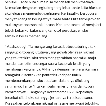
penisku. Tante Nita cuma bisa mendesah menikmatinya.
Kemudian dengan mengkakngkang lebar tante Nita biarkan
aku leluasa menggenjot vaginanya. Keringatku bercucuran
menyatu dengan keringatnya, mata tante Nita terpejam dan
mulutnya mendesah tak karuan. Kenikmatan mulai menjalari
tubuh kekarku, kukencangkan otot perutku penisku
semakin keras memanjang.
” Aaah.. oough ” ia mengerang keras. bobot tubuhnya tak
sanggup ditopang lututnya yang goyah oleh rasa nikmat
yang tak terkira, aku terus menggerakkan pantatku maju
mundur sambil mendengar suara keciprak lendir yang
membanjiri vaginanya. Akhirnya dengan mengerahkan sisa
tenagaku kusentakkan pantatku kedepan untuk
membenamkan penisku sedalam-dalamnya dilobang
vaginanya. Tante Nita kembali menjerit halus dan tubuh
kami menyatu. Tangannya ketat memelukku kepalanya
tersekat dibahuku sehingga jeritannya tersekat disana.
Kurasakan gelombang nikmat orgasme merayapi tubuhku,