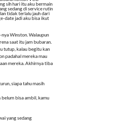
 sih hari itu aku bermain
ang sedang di service rutin
n tidak terlalu jauh dari
e-date jadi aku bisa ikut
-nya Winston. Walaupun
rena saat itu jam bubaran.
 tutup, kalau begitu kan
ton padahal mereka mau
aan mereka. Akhirnya tiba
urun, siapa tahu masih
ta belum bisa ambil, kamu
awai yang sedang