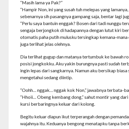
“Masih lama ya Pak?”
“Hampir Non, ini yang susah tuh melepas yang lamanya,
sebenarnya sih pasangnya gampang saja, bentar lagi ju
“Perlu saya bantuin enggak? Bosen dari tadi nunggu ter
sengaja berjongkok di hadapannya dengan lutut kiri ber
otomatis paha putih mulusku tersingkap kemana-mana
juga terlihat jelas olehnya.
Dia terlihat gugup dan matanya tertumbuk ke bawah ro
posisi jongkokku. Aku yakin burungnya pasti sudah t
ingin lepas dari sangkarnya. Namun aku bersikap biasa 
mengetahui sedang diintip.
“Oohh… nggak… nggak kok Non,” jawabnya terbata-ba
“Hhoii… Obeng kembang dong,” sahut montir yang dar
kursi berbaringnya keluar dari kolong.
Begitu keluar diapun ikut terperangah dengan pemandan
wajahnya itu. Keduanya bengong menatapku tanpa berk