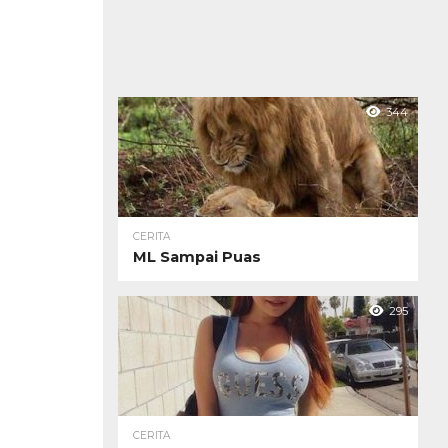
344
CERITA
ML Sampai Puas
295
CERITA