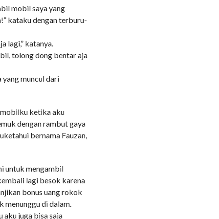
bil mobil saya yang
h!” kataku dengan terburu-
a lagi,” katanya.
bil, tolong dong bentar aja
a yang muncul dari
 mobilku ketika aku
 gemuk dengan rambut gaya
 kuketahui bernama Fauzan,
ni untuk mengambil
kembali lagi besok karena
janjikan bonus uang rokok
k menunggu di dalam.
 aku juga bisa saja