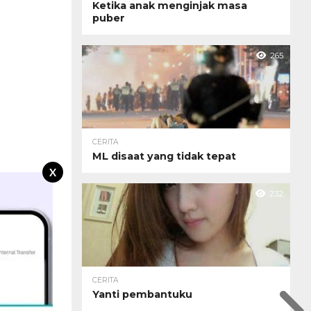
Ketika anak menginjak masa
puber
265
CERITA
ML disaat yang tidak tepat
X
232
CERITA
Yanti pembantuku