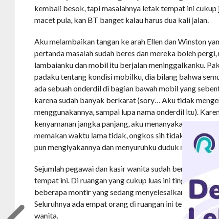
kembali besok, tapi masalahnya letak tempat ini cukup
macet pula, kan BT banget kalau harus dua kali jalan.
Aku melambaikan tangan ke arah Ellen dan Winston ya
pertanda masalah sudah beres dan mereka boleh perg
lambaianku dan mobil itu berjalan meninggalkanku. Pa
padaku tentang kondisi mobilku, dia bilang bahwa semu
ada sebuah onderdil di bagian bawah mobil yang sebenta
karena sudah banyak berkarat (sory… Aku tidak menger
menggunakannya, sampai lupa nama onderdil itu). Kar
kenyamanan jangka panjang, aku menanyakan kalau bagi
memakan waktu lama tidak, ongkos sih tidak masalah. Se
pun mengiyakannya dan menyuruhku duduk menunggu.
Sejumlah pegawai dan kasir wanita sudah berjalan ke p
tempat ini. Di ruangan yang cukup luas ini tinggallah a
beberapa montir yang sedang menyelesaikan pekerjaan
Seluruhnya ada empat orang di ruangan ini termasuk ak
wanita.