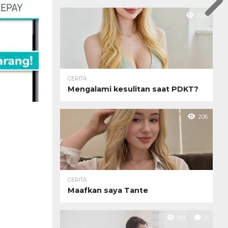
224
CERITA
Mengalami kesulitan saat PDKT?
206
CERITA
Maafkan saya Tante
193
2