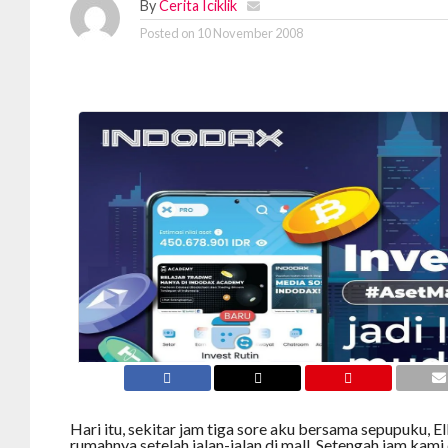
By
Cerita Iciklik
Posted on
10 November 2008
Hari itu, sekitar jam tiga sore aku bersama sepupuku, El
rumahnya setelah jalan-jalan di mall. Setengah jam kam