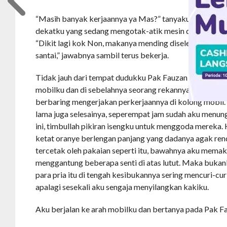
“Masih banyak kerjaannya ya Mas?” tanyaku iseng-ise
dekatku yang sedang mengotak-atik mesin depan sebua
“Dikit lagi kok Non, makanya mending diselesaikan sek
santai,” jawabnya sambil terus bekerja.
Tidak jauh dari tempat dudukku Pak Fauzan sedang ber
mobilku dan di sebelahnya seorang rekannya yang cuma
berbaring mengerjakan perkerjaannya di kolong mobil. 
lama juga selesainya, seperempat jam sudah aku menungg
ini, timbullah pikiran isengku untuk menggoda mereka.
ketat oranye berlengan panjang yang dadanya agak ren
tercetak oleh pakaian seperti itu, bawahnya aku memak
menggantung beberapa senti di atas lutut. Maka bukanl
para pria itu di tengah kesibukannya sering mencuri-cu
apalagi sesekali aku sengaja menyilangkan kakiku.
Aku berjalan ke arah mobilku dan bertanya pada Pak F