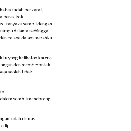
 habis sudah berkarat,
ga beres kok”
us,” tanyaku sambil dengan
tumpu di lantai sehingga
 dan celana dalam merahku
kku yang kelihatan karena
erbangun dan memberontak
saja seolah tidak
ta.
i dalam sambil mendorong
gan indah di atas
edip.