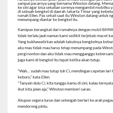
sampai pacarnya yang bernama Winston datang. Memang
ke sini agar bisa sekalian sorenya mengambil mobilku y
di sebuah bengkel di daerah Jakarta Timur yang kebetula
rumah Ellen. Pas sekali saat itu Winston datang untuk ng
menumpang diantar ke bengkel itu.
Kamipun berangkat dari rumahnya dengan mobil BMW
tidak terlalu jauh namun kami sedikit terjebak macet ka
Yang kukhawatirkan adalah takutnya bengkelnya keburu
aku mau tidak mau harus tetap menumpang pada Wins
pergi nonton dan aku tidak mau mengganggu kebersam
juga kami di bengkel itu tepat ketika akan tutup.
“Wah… sudah mau tutup tuh Ci, mendingan cepetan lari t
keburu,” kata Ellen.
“Tanyain dulu Ci, kita tunggu kamu di sini, kalau ternya
ikut kita jalan aja,” Winston memberi saran.
Akupun segera turun dan setengah berlari ke arah peg
mendorong pintu.