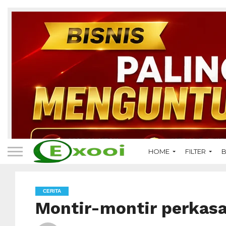
HOME
FILTER
B
CERITA
Montir-montir perkas