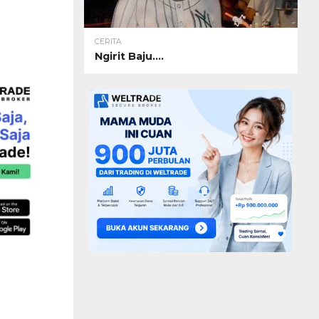
CERITA
Ngirit Baju….