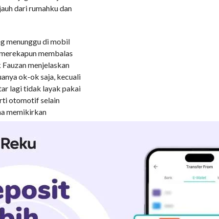
 jauh dari rumahku dan
ng menunggu di mobil
i, merekapun membalas
k Fauzan menjelaskan
anya ok-ok saja, kecuali
r lagi tidak layak pakai
ti otomotif selain
ena memikirkan
an itu diganti sekarang
telah berpikir sesaat dia
intu keluar meninggalkan
ku dengan Pak Fauzan serta
 yang tanggung.
u yang satu-satunya