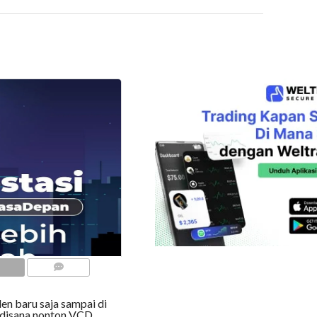
COMMENTS
len baru saja sampai di
i disana nonton VCD