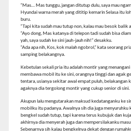
“Mas… Mas tunggu, jangan ditutup dulu, saya mau ngam
Hyundai warna merah yang dititip kemarin Selasa itu lo
buru.
“Tapi kita sudah mau tutup non, kalau mau besok balik aj
“Ayo dong, Mas katanya di telepon tadi sudah bisa diam
yah, saya sudah ke sini jauh-jauh nih!” desakku.
“Ada apa nih, Kos, kok malah ngobrol,” kata seorang pri
samping belakangnya.
Kebetulan sekali pria itu adalah montir yang menangani
membawa mobil itu ke sini, orangnya tinggi dan agak
tentara, usianya sekitar awal empat puluh, belakangan
agaknya dia tergolong montir yang cukup senior di sini.
Akupun lalu mengutarakan maksud kedatanganku ke si
mobilku itu padanya. Awalnya sih dia juga menyuruhku 
bengkel sudah tutup, tapi karena terus kubujuk dan ku
akhirnya dia menyerah juga dan mempersilakanku masu
Sebenarnya sih kalau bengkelnya dekat dengan rumahku