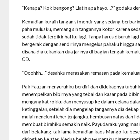
“Kenapa? Kok bengong? Liatin apa hayo…?” godaku den
Kemudian kuraih tangan si montir yang sedang berbarin
paha mulusku, memang sih tangannya kotor karena sedan
sudah tidak terpikir hal itu lagi. Tanpa harus disuruh lag
bergerak dengan sendirinya mengelus pahaku hingga sa
disana dia tekankan dua jarinya di bagian tengah kema
CD.
“Ooohhh…” desahku merasakan remasan pada kemalua
Pak Fauzan menyuruhku berdiri dan didekapnya tubuhk
menempelkan bibirnya yang tebal dan kasar pada bibir
mengangkat rokku dan menyusup ke dalam celana dala
ketinggalan, setelah dia mengelap tangannya dia dekap
mulai menciumi leher jenjangku, hembusan nafas dan li
membuat birahiku semakin naik. Payudaraku yang masih
dari belakang, tak lama kemudian kaos Mango-ku bese
disingkap ke atas. Kedua belah payudaraku digerayang