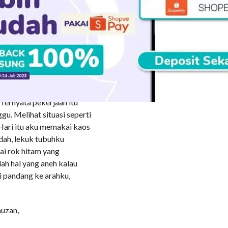
ng pada montir brewok di
h Kijang.
arang biar besoknya lebih
jongkok di sebelah
 kelihatan kakinya sedang
Ternyata pekerjaan itu
u. Melihat situasi seperti
 Hari itu aku memakai kaos
dah, lekuk tubuhku
ai rok hitam yang
ah hal yang aneh kalau
ri pandang ke arahku,
auzan,