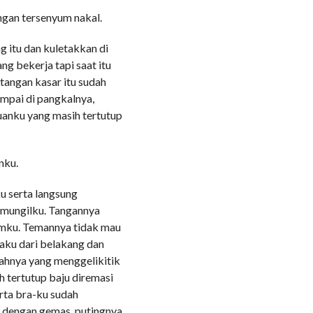
gan tersenyum nakal.
g itu dan kuletakkan di
g bekerja tapi saat itu
i tangan kasar itu sudah
mpai di pangkalnya,
luanku yang masih tertutup
nku.
u serta langsung
 mungilku. Tangannya
mku. Temannya tidak mau
 aku dari belakang dan
dahnya yang menggelikitik
 tertutup baju diremasi
rta bra-ku sudah
i dengan gemas, putingnya