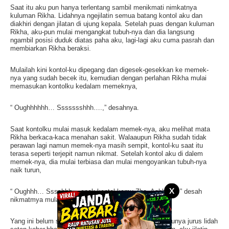
Saat itu aku pun hanya terlentang sambil menikmati nimkatnya
kuluman Rikha. Lidahnya ngejilatin semua batang kontol aku dan
diakhiri dengan jilatan di ujung kepala. Setelah puas dengan kuluman
Rikha, aku-pun mulai mengangkat tubuh-nya dan dia langsung
ngambil posisi duduk diatas paha aku, lagi-lagi aku cuma pasrah dan
membiarkan Rikha beraksi.
Mulailah kini kontol-ku dipegang dan digesek-gesekkan ke memek-
nya yang sudah becek itu, kemudian dengan perlahan Rikha mulai
memasukan kontolku kedalam memeknya,
“ Oughhhhhh… Ssssssshhh….,” desahnya.
Saat kontolku mulai masuk kedalam memek-nya, aku melihat mata
Rikha berkaca-kaca menahan sakit. Walaaupun Rikha sudah tidak
perawan lagi namun memek-nya masih sempit, kontol-ku saat itu
terasa seperti terjepit namun nikmat. Setelah kontol aku di dalem
memek-nya, dia mulai terbiasa dan mulai mengoyankan tubuh-nya
naik turun,
X
“ Oughhh… Sssshhh… enak kontol kamu Zha, Aghhh…, ” desah
nikmatmya mulai terdengar.
Yang ini belum seberapa, Rikha belom tau kalau aku punya jurus lidah