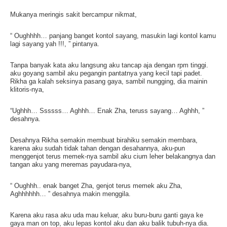
Mukanya meringis sakit bercampur nikmat,
“ Oughhhh… panjang banget kontol sayang, masukin lagi kontol kamu
lagi sayang yah !!!, ” pintanya.
Tanpa banyak kata aku langsung aku tancap aja dengan rpm tinggi.
aku goyang sambil aku pegangin pantatnya yang kecil tapi padet.
Rikha ga kalah seksinya pasang gaya, sambil nungging, dia mainin
klitoris-nya,
“Ughhh… Ssssss… Aghhh… Enak Zha, teruss sayang… Aghhh, ”
desahnya.
Desahnya Rikha semakin membuat birahiku semakin membara,
karena aku sudah tidak tahan dengan desahannya, aku-pun
menggenjot terus memek-nya sambil aku cium leher belakangnya dan
tangan aku yang meremas payudara-nya,
“ Oughhh.. enak banget Zha, genjot terus memek aku Zha,
Aghhhhhh… ” desahnya makin menggila.
Karena aku rasa aku uda mau keluar, aku buru-buru ganti gaya ke
gaya man on top, aku lepas kontol aku dan aku balik tubuh-nya dia.