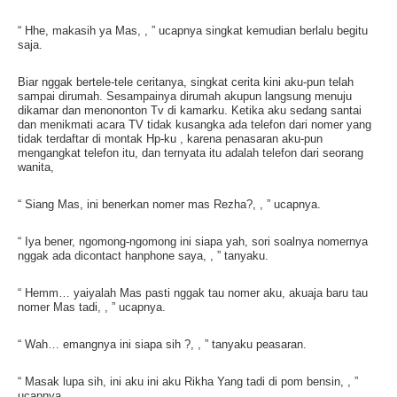
“ Hhe, makasih ya Mas, , ” ucapnya singkat kemudian berlalu begitu
saja.
Biar nggak bertele-tele ceritanya, singkat cerita kini aku-pun telah
sampai dirumah. Sesampainya dirumah akupun langsung menuju
dikamar dan menononton Tv di kamarku. Ketika aku sedang santai
dan menikmati acara TV tidak kusangka ada telefon dari nomer yang
tidak terdaftar di montak Hp-ku , karena penasaran aku-pun
mengangkat telefon itu, dan ternyata itu adalah telefon dari seorang
wanita,
“ Siang Mas, ini benerkan nomer mas Rezha?, , ” ucapnya.
“ Iya bener, ngomong-ngomong ini siapa yah, sori soalnya nomernya
nggak ada dicontact hanphone saya, , ” tanyaku.
“ Hemm… yaiyalah Mas pasti nggak tau nomer aku, akuaja baru tau
nomer Mas tadi, , ” ucapnya.
“ Wah… emangnya ini siapa sih ?, , ” tanyaku peasaran.
“ Masak lupa sih, ini aku ini aku Rikha Yang tadi di pom bensin, , ”
ucapnya.