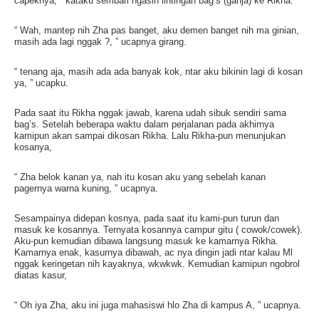
capeknya, ” kataku sembari ngasih lintingan bag’s (ganja) ke Rikha.
“ Wah, mantep nih Zha pas banget, aku demen banget nih ma ginian,
masih ada lagi nggak ?, ” ucapnya girang.
“ tenang aja, masih ada ada banyak kok, ntar aku bikinin lagi di kosan
ya, ” ucapku.
Pada saat itu Rikha nggak jawab, karena udah sibuk sendiri sama
bag’s. Setelah beberapa waktu dalam perjalanan pada akhirnya
kamipun akan sampai dikosan Rikha. Lalu Rikha-pun menunjukan
kosanya,
“ Zha belok kanan ya, nah itu kosan aku yang sebelah kanan
pagernya warna kuning, ” ucapnya.
Sesampainya didepan kosnya, pada saat itu kami-pun turun dan
masuk ke kosannya. Ternyata kosannya campur gitu ( cowok/cowek).
Aku-pun kemudian dibawa langsung masuk ke kamarnya Rikha.
Kamarnya enak, kasurnya dibawah, ac nya dingin jadi ntar kalau Ml
nggak keringetan nih kayaknya, wkwkwk. Kemudian kamipun ngobrol
diatas kasur,
“ Oh iya Zha, aku ini juga mahasiswi hlo Zha di kampus A, ” ucapnya.