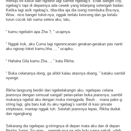
menuju ke kasur dan ngobrol lagi sambil ngebag’s. Enak banget coy,
ngebag’s tapi di depannya ada cewek yang telanjang setengah badan.
Ketika lagi asik ngebag’s, tiba-tiba aja dia iseng membuka Bra-nya,
Wow.. nice banget toket-nya, nggak terlalu kenceng dan ga terlalu
turun cocok lah sama selera aku, lalu,
“ kamu ngeliatin apa Zha ?, ” ucapnya.
“ Nggak kok, aku Cuma lagi ngerencanain gerakan-gerakan pas nanti
aku ngisep toket kamu,hha…, ” ucapku,
“ Hahaha Gila kamu Zha…, ” kata Rikha.
“ Buka celananya dong, ga afdol kalau atasnya doang, ” kataku sambil
nyengir.
Rikha langsung berdiri dan ngebelakangin aku. ngelepas celana
jeansnya dengan sensual sangat! pelan-pelan buka jeansnya, sambil
mukanya ngeliat aku dengan muka menggoda. Beuh… mana pake g-
string lagi, gila baru kali itu aku ngebag’s sambil di kasi private
striptease, mantap nggak tuh. Setelah jeansnya lepas, Rikha duduk
dan ngangkang.
Sekarang dia ngelepas g-stringnya di depan mata aku dan di depan
Rezha Junior. So wow… memek-nya ga ada bulu sama sekali, udah