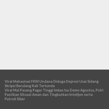
Viral Mahasiswi FKM Undana Diduga Depresi Usai Sidang
Skripsi Berulang Kali Tertunda
Viral Mal Pasang Pagar Tinggi Imbas Isu Demo Agustus, Polri
Pastikan Situasi Aman dan Tingkatkan Intelijen serta
Patroli Siber