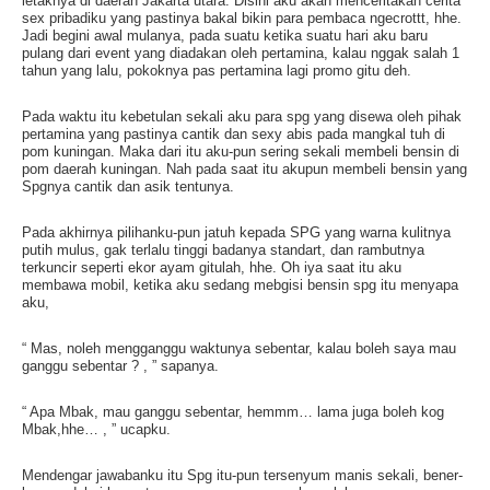
letaknya di daerah Jakarta utara. Disini aku akan menceritakan cerita
sex pribadiku yang pastinya bakal bikin para pembaca ngecrottt, hhe.
Jadi begini awal mulanya, pada suatu ketika suatu hari aku baru
pulang dari event yang diadakan oleh pertamina, kalau nggak salah 1
tahun yang lalu, pokoknya pas pertamina lagi promo gitu deh.
Pada waktu itu kebetulan sekali aku para spg yang disewa oleh pihak
pertamina yang pastinya cantik dan sexy abis pada mangkal tuh di
pom kuningan. Maka dari itu aku-pun sering sekali membeli bensin di
pom daerah kuningan. Nah pada saat itu akupun membeli bensin yang
Spgnya cantik dan asik tentunya.
Pada akhirnya pilihanku-pun jatuh kepada SPG yang warna kulitnya
putih mulus, gak terlalu tinggi badanya standart, dan rambutnya
terkuncir seperti ekor ayam gitulah, hhe. Oh iya saat itu aku
membawa mobil, ketika aku sedang mebgisi bensin spg itu menyapa
aku,
“ Mas, noleh mengganggu waktunya sebentar, kalau boleh saya mau
ganggu sebentar ? , ” sapanya.
“ Apa Mbak, mau ganggu sebentar, hemmm… lama juga boleh kog
Mbak,hhe… , ” ucapku.
Mendengar jawabanku itu Spg itu-pun tersenyum manis sekali, bener-