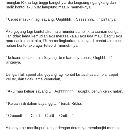
mungkin Rikha lagi tinggi banget ya, dia langsung ngangkang dan
narik kontol aku buat langsung masuk memek-nya,
“ Cepet masukin lagi sayang, Oughhhh… Ssssshhh…, ” pintanya.
Aku goyang lagi kontol aku maju mundur sambil kita ciuman dengan
liar, tidak lama kemudian aku merasa kalau aku uda mau. Begitu aku
mau narik kontol aku, Rikha melingkarkan kakinya di pantat aku buat
nahan kontol aku agar tetep di memek-nya,
“ keluarin di dalem aja Sayang, biar kamunya enak, Oughhh… ”
pintanya.
Dengan full speed aku goyang lagi kontol-ku asal-asalan biar cepet
keluar, dan tidak lama kemudian,
“ Aku mau keluar sayang …. Aghhhhhhh, ” ucapku penuh kenikmatan.
“ Keluarin di dalem sayangg…, ” teriak Rikha.
“ Croooottttt… Crottt… Crottt… Crottt…”
Akhirnya air manikupun keluar dengan derasnya membanjiri memek