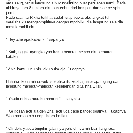
ama selir), terus langsung sibuk ngelinting buat persiapan nanti. Pada
akhirnya jam 8 malam aku-pun cabut dari kampus dan sampe spbu
jam 9.
Pada saat itu Rikha terlihat sudah siap buwat aku angkut tuh,
setelaha ku mengahmpirinya dengan mpobilku dia langsung saja dia
masuk mobil aku,
“ Hey Zha apa kabar ?, ” sapanya.
“ Baik, nggak nyangka yah kamu beneran nelpon aku kemaren, ”
kataku.
“ Abis kamu lucu sih. aku suka aja, ” ucapnya.
Hahaha, kena nih cewek, seketika itu Rezha junior aja tegang dan
langsung manggut-manggut kesenengan gitu, hha… lalu,
“ Yauda ni kita mau kemana ni ?, ” tanyaku.
“ Ke kosan aku aja deh Zha, aku uda cape banget soalnya, ” ucapnya.
Wah mantap nih ucap dalam hatiku,
“ Ok deh, yauda tunjukin jalannya yah, oh iya nih biar ilang rasa