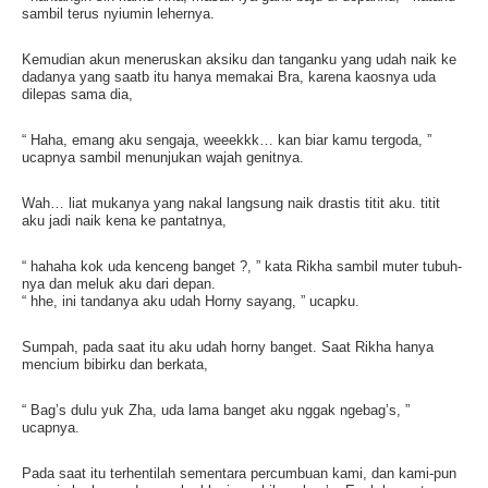
sambil terus nyiumin lehernya.
Kemudian akun meneruskan aksiku dan tanganku yang udah naik ke
dadanya yang saatb itu hanya memakai Bra, karena kaosnya uda
dilepas sama dia,
“ Haha, emang aku sengaja, weeekkk… kan biar kamu tergoda, ”
ucapnya sambil menunjukan wajah genitnya.
Wah… liat mukanya yang nakal langsung naik drastis titit aku. titit
aku jadi naik kena ke pantatnya,
“ hahaha kok uda kenceng banget ?, ” kata Rikha sambil muter tubuh-
nya dan meluk aku dari depan.
“ hhe, ini tandanya aku udah Horny sayang, ” ucapku.
Sumpah, pada saat itu aku udah horny banget. Saat Rikha hanya
mencium bibirku dan berkata,
“ Bag’s dulu yuk Zha, uda lama banget aku nggak ngebag’s, ”
ucapnya.
Pada saat itu terhentilah sementara percumbuan kami, dan kami-pun