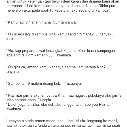
janjian untuk ketemuan tapi belum deal kapan dan dimana kami akan
ketemuan. 1 hari kemudian tepatnya pada pukul 1 siang Rikha-pun
menelefon aku, pada saat itu kebetulan aku sedang di kampus,
“ Kamu lagi dimana nih Zha ?, , ” tanyanya.
“ Oh ni aku lagi dikampus Kha, kamu sendiri dimana?, , ” tanyaku
balik.
“ Aku lagi prepare buwat berangkat kerja nih Zha, biasa sampingan
jaga shift di Pom kemarin , , ” jawabnya.
“ Oh gitu ya, emang kamu kerjanya sampai jam berapa Kha?, , ”
tanyaku.
“ Sampe jam 9 malem doang kok, , ” ucapnya.
“ Ntar ntar jam 9 aku jemput ya Kha, mau nggak , pokoknya aku jam 9
udah sampai sana, ” ucapku.
“ Boleh juga tuh Zha, oke deh aku tunggu nanti, see you Rezha, ”
jawabnya.
Lumayan nih ada temen maen, hhe… hari ini aku langsung ke mobil,
ngambil stok ganja (andalan aku banget ini kalau lagi mau minta jatah