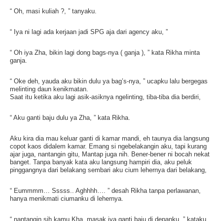
“ Oh, masi kuliah ?, ” tanyaku.
“ Iya ni lagi ada kerjaan jadi SPG aja dari agency aku, ”
“ Oh iya Zha, bikin lagi dong bags-nya ( ganja ), ” kata Rikha minta
ganja.
“ Oke deh, yauda aku bikin dulu ya bag’s-nya, ” ucapku lalu bergegas
melinting daun kenikmatan.
Saat itu ketika aku lagi asik-asiknya ngelinting, tiba-tiba dia berdiri,
“ Aku ganti baju dulu ya Zha, ” kata Rikha.
Aku kira dia mau keluar ganti di kamar mandi, eh taunya dia langsung
copot kaos didalem kamar. Emang si ngebelakangin aku, tapi kurang
ajar juga, nantangin gitu, Mantap juga nih. Bener-bener ni bocah nekat
banget. Tanpa banyak kata aku langsung hampiri dia, aku peluk
pinggangnya dari belakang sembari aku cium lehernya dari belakang,
“ Eummmm… Sssss.. Aghhhh…. ” desah Rikha tanpa perlawanan,
hanya menikmati ciumanku di lehernya.
“ nantangin sih kamu Kha, masak iya ganti baju di depanku, ” kataku