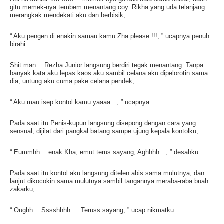
gitu memek-nya tembem menantang coy. Rikha yang uda telanjang
merangkak mendekati aku dan berbisik,
“ Aku pengen di enakin samau kamu Zha please !!!, ” ucapnya penuh
birahi.
Shit man… Rezha Junior langsung berdiri tegak menantang. Tanpa
banyak kata aku lepas kaos aku sambil celana aku dipelorotin sama
dia, untung aku cuma pake celana pendek,
“ Aku mau isep kontol kamu yaaaa…, ” ucapnya.
Pada saat itu Penis-kupun langsung disepong dengan cara yang
sensual, dijilat dari pangkal batang sampe ujung kepala kontolku,
“ Eummhh… enak Kha, emut terus sayang, Aghhhh…, ” desahku.
Pada saat itu kontol aku langsung ditelen abis sama mulutnya, dan
lanjut dikocokin sama mulutnya sambil tangannya meraba-raba buah
zakarku,
“ Oughh… Sssshhhh…. Teruss sayang, ” ucap nikmatku.