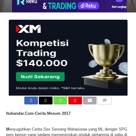
COMMENTS
Itubandar.Com-Cerita Mesum 2017
M
enyuguhkan Cerita Sex Seorang Mahasiswa yang ML dengan SPG
pom bensin yang sedang mempromokan produk pertamina di spbu di