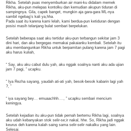
Rikha. Setelah puas menyemburkan air mani-ku didalam memek
Rikha, aku-pun melepas kontolku dan kemudian akupun tiduran di
sampingnya. Gila, capek banget, mungkin aja gara-gara ML-nya
sambil ngebag’s kali ya,hha.
Pada saat itu karena kami lelah, kami berdua-pun ketiduran dengan
posisi masih telanjang bulat sembari berpelukan.
Setelah beberapa saat aku tertidur aku-pun terbangun sekitar jam 3
dini hari, dan aku bergegas memakai pakaianku kembali. Setelah itu
aku membangunkan Rikha untuk berpamitan pulang karena jam 7 pagi
aku harus kuliah,
“ Say, aku aku cabut dulu yah, aku nggak soalnya nanti aku ada ujian
jam 7 pagi, ” ucapku.
“ Iya Rezha sayang, yaudah ati-ati yah, besok-besok kabarin lagi yah
?, ”
“ iya sayang bey… emuaachhh…., ” ucapku sembari mencium
keningya.
Setelah kejadian itu aku-pun tidak pernah bertemu Rikha lagi, soalnya
aku udah kebanyakan stok selir-se;ir nakal, hhe. So, Rikha jadi nggak
keurus deh karena kalah saing sama selir-selir nakalku yang lain.
Selesai.