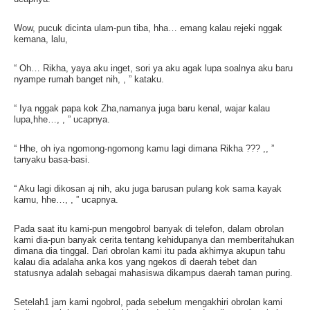
Wow, pucuk dicinta ulam-pun tiba, hha… emang kalau rejeki nggak
kemana, lalu,
“ Oh… Rikha, yaya aku inget, sori ya aku agak lupa soalnya aku baru
nyampe rumah banget nih, , ” kataku.
“ Iya nggak papa kok Zha,namanya juga baru kenal, wajar kalau
lupa,hhe…, , ” ucapnya.
“ Hhe, oh iya ngomong-ngomong kamu lagi dimana Rikha ??? ,, ”
tanyaku basa-basi.
“ Aku lagi dikosan aj nih, aku juga barusan pulang kok sama kayak
kamu, hhe…, , ” ucapnya.
Pada saat itu kami-pun mengobrol banyak di telefon, dalam obrolan
kami dia-pun banyak cerita tentang kehidupanya dan memberitahukan
dimana dia tinggal. Dari obrolan kami itu pada akhirnya akupun tahu
kalau dia adalaha anka kos yang ngekos di daerah tebet dan
statusnya adalah sebagai mahasiswa dikampus daerah taman puring.
Setelah1 jam kami ngobrol, pada sebelum mengakhiri obrolan kami