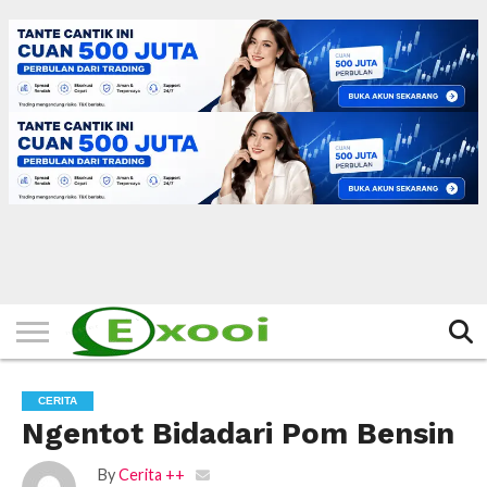
HOME
FILTER
BERITA
BIODATA
CERITA
CERPEN
EKSKLUSIF
FOTO
VIDEO
TIPS
MORE
CERITA
Ngentot Bidadari Pom Bensin
By
Cerita ++