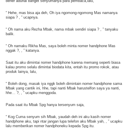
bener aduhai banget senyumanya para pembaca,lalu,
“ Hehe, mas bisa aja deh, Oh iya ngomong-ngomong Mas namanya
siapa ? , ” ucapnya.
“ Oh nama aku Rezha Mbak, nama mbak sendiri siapa ? , ” tanyaku
balik.
“ Oh namaku Rikha Mas, saya boleh minta nomer handphone Mas
nggak ?, , ” katanya.
Saat itu aku dimintai nomer handphone karena memang seperti biasa
kalau promo selalu dimintai biodata kita, entah itu promo rokok, atau
produk lainya, lalu,
“ Boleh dong, masak iya nggk boleh dimintain nomer handphone sama
Mbak yang cantik ini, hhe, tapi nanti Mbak harustelfon saya ya nanti,
hhe… ?, , ” ucapku menggoda.
Pada saat itu Mbak Spg hanya tersenyum saja,
“ Kog Cuma senyum sih Mbak, yaudah deh ini aku kasih nomer
handphone aku, tapi ntar jangan lupa telefon aku Mbak yah, , ” ucapku
lalu memberikan nomer handphoneku kepada Spg itu.