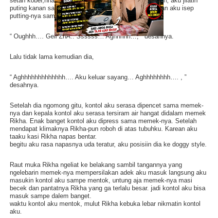
setan kober,hha. Sambil Rikha masih goyang naik turun, aku jilatin
puting kanan sambil aku mainin yang kiri, aku plintir dan aku isep
putting-nya sampe dia berkata,
“ Oughhh…. Geli ZhA.. Ssssss… Aghhhhh…, ” desahnya.
Lalu tidak lama kemudian dia,
“ Aghhhhhhhhhhhhh…. Aku keluar sayang… Aghhhhhhhh…. , ”
desahnya.
Setelah dia ngomong gitu, kontol aku serasa dipencet sama memek-
nya dan kepala kontol aku serasa tersiram air hangat didalam memek
Rikha. Enak banget kontol aku dipress sama memek-nya. Setelah
mendapat klimaknya Rikha-pun roboh di atas tubuhku. Karean aku
taaku kasi Rikha napas bentar.
begitu aku rasa napasnya uda teratur, aku posisiin dia ke doggy style.
Raut muka Rikha ngeliat ke belakang sambil tangannya yang
ngelebarin memek-nya mempersilakan adek aku masuk langsung aku
masukin kontol aku sampe mentok, untung aja memek-nya masi
becek dan pantatnya Rikha yang ga terlalu besar. jadi kontol aku bisa
masuk sampe dalem banget.
waktu kontol aku mentok, mulut Rikha kebuka lebar nikmatin kontol
aku.