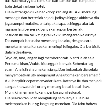
dasi suamiku yg dia temukan dan sambar dari tumpukan
baju dekat ranjang hotel.
Dia ikat tanganku ke backdrop ranjang itu. Aku meraung,
menangis dan berteriak sejadi-jadinya hingga akhirnya dia
juga sumpel mulutku, entah pakai apa, sehingga aku tak
mampu lagi bergerak banyak maupun berteriak.
Sesudah itu dia tarik tungkai kakiku mengarah ke dirinya.
Dia nampak berusaha menenangkan aku, dengan cara
menekan mentalku, seakan meniupi telingaku. Dia berbisik
dalam desahnya,
“Ayolah, Ana, jangan lagi memberontak. Nanti lelah saja.
Percuma khan, Waktu kita nggak banyak. Sebentar lagi
suami Ana istirahat makan siang. Dan bukankah dia selalu
menyempatkan utk menjemput Ana utk makan bersama?!”.
Aku berpikir cepat menyadari kata-katanya itu dan menjadi
sangat khawatir. Ini orang memang betul-betul lihay.
Mungkin memang tukang perkosa profesional.
Dia seakan tahu dan menghitung semuanya. Dia bisa
melemparkan isue yg langsung menekan. Dia tahu bahwa