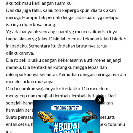
aku tdk mau kehilangan suamiku.
Dan dia juga tahu, kalau toh kepergokpun, dia tak akan
merugi. Hampir tak pernah dengar ada suami yg melapor
istrinya diperkosa orang.
Yg ada hanyalah seorang suami yg menceraikan istrinya
tanpa alasan yg jelas. Disinilah bentuk tekanan lelaki biadab
ini padaku. Sementara itu tindakan brutalnya terus
dilakukannya.
Dia robek blusku dengan kekerasannya utk menelanjangi
dadaku. Dia hentakkan kutangku hingga lepas dan
dilemparkannya ke lantai. Kemudian dengan seringainya dia
menelusurkan mukanya.
Dia benamkan wajahnya ke ketiakku. Dia menciumi,
mengecup dan menjilati lembah-lembah ketiakku. Dari
X
sebelah kanan kemudian pindah ke kiri. Yg kurasakan
hanyalah perasaan risih yg tak terhingga.
Suatu perasaan yg terjadi karena tiba-tiba ada sesuatu,
entah setan, binatang atau orang telah merangseki tubuhku
ini.