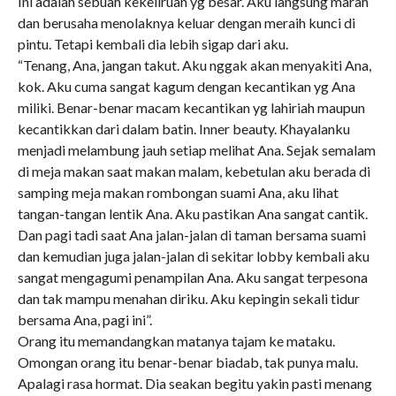
Ini adalah sebuah kekeliruan yg besar. Aku langsung marah
dan berusaha menolaknya keluar dengan meraih kunci di
pintu. Tetapi kembali dia lebih sigap dari aku.
“Tenang, Ana, jangan takut. Aku nggak akan menyakiti Ana,
kok. Aku cuma sangat kagum dengan kecantikan yg Ana
miliki. Benar-benar macam kecantikan yg lahiriah maupun
kecantikkan dari dalam batin. Inner beauty. Khayalanku
menjadi melambung jauh setiap melihat Ana. Sejak semalam
di meja makan saat makan malam, kebetulan aku berada di
samping meja makan rombongan suami Ana, aku lihat
tangan-tangan lentik Ana. Aku pastikan Ana sangat cantik.
Dan pagi tadi saat Ana jalan-jalan di taman bersama suami
dan kemudian juga jalan-jalan di sekitar lobby kembali aku
sangat mengagumi penampilan Ana. Aku sangat terpesona
dan tak mampu menahan diriku. Aku kepingin sekali tidur
bersama Ana, pagi ini”.
Orang itu memandangkan matanya tajam ke mataku.
Omongan orang itu benar-benar biadab, tak punya malu.
Apalagi rasa hormat. Dia seakan begitu yakin pasti menang