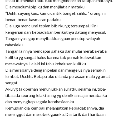
lelaki itu melihati aku. Aku menghindarkan tatapan matanya.
Dia menciumi pipiku dan menjilat air mataku,
“Duhh, sayangkuu.. kamu cantik banget, siihh.. “, orang ini
benar-benar kasmaran padaku.
Dia juga menciumi tepian bibirku yg tersumpal. Kini
kengerian dari kebiadaban berikutnya datang menyusul.
Tangannya sigap menyibakkan gaun penutup wilayah
rahasiaku.
Tangan lainnya mencapai pahaku dan mulai meraba-raba
kulitku yg sangat halus karena tak pernah kulewatkan
merawatnya. Lelaki ini tahu kehalusan kulitku.
Dia merabanya dengan pelan dan mengelusinya semakin
lembut. Ucchh.. Betapa aku dilanda perasaan malu yg amat
sangat.
Aku yg tak pernah menunjukkan auratku selama ini, tiba-
tiba ada seorang lelaki asing yg demikian saja merabaiku
dan menyingkap segala kerahasiaanku.
Kemudian dia kembali melanjutkan kebiadabannya, dia
merenggut dan merobek gaunku. Dia tarik dari haribaan