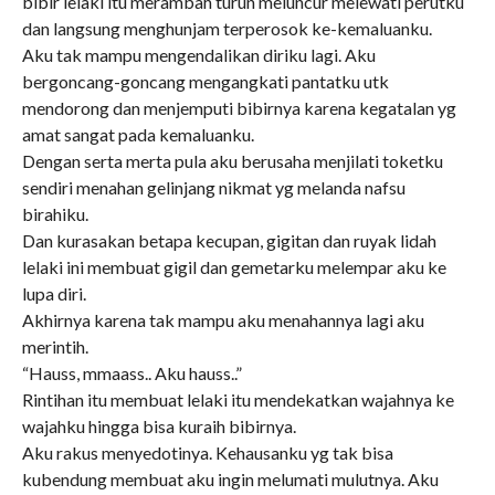
bibir lelaki itu merambah turun meluncur melewati perutku
dan langsung menghunjam terperosok ke-kemaluanku.
Aku tak mampu mengendalikan diriku lagi. Aku
bergoncang-goncang mengangkati pantatku utk
mendorong dan menjemputi bibirnya karena kegatalan yg
amat sangat pada kemaluanku.
Dengan serta merta pula aku berusaha menjilati toketku
sendiri menahan gelinjang nikmat yg melanda nafsu
birahiku.
Dan kurasakan betapa kecupan, gigitan dan ruyak lidah
lelaki ini membuat gigil dan gemetarku melempar aku ke
lupa diri.
Akhirnya karena tak mampu aku menahannya lagi aku
merintih.
“Hauss, mmaass.. Aku hauss..”
Rintihan itu membuat lelaki itu mendekatkan wajahnya ke
wajahku hingga bisa kuraih bibirnya.
Aku rakus menyedotinya. Kehausanku yg tak bisa
kubendung membuat aku ingin melumati mulutnya. Aku