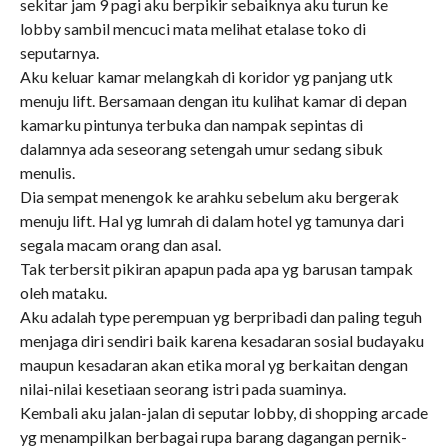
sekitar jam 9 pagi aku berpikir sebaiknya aku turun ke
lobby sambil mencuci mata melihat etalase toko di
seputarnya.
Aku keluar kamar melangkah di koridor yg panjang utk
menuju lift. Bersamaan dengan itu kulihat kamar di depan
kamarku pintunya terbuka dan nampak sepintas di
dalamnya ada seseorang setengah umur sedang sibuk
menulis.
Dia sempat menengok ke arahku sebelum aku bergerak
menuju lift. Hal yg lumrah di dalam hotel yg tamunya dari
segala macam orang dan asal.
Tak terbersit pikiran apapun pada apa yg barusan tampak
oleh mataku.
Aku adalah type perempuan yg berpribadi dan paling teguh
menjaga diri sendiri baik karena kesadaran sosial budayaku
maupun kesadaran akan etika moral yg berkaitan dengan
nilai-nilai kesetiaan seorang istri pada suaminya.
Kembali aku jalan-jalan di seputar lobby, di shopping arcade
yg menampilkan berbagai rupa barang dagangan pernik-