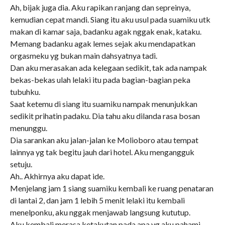
Ah, bijak juga dia. Aku rapikan ranjang dan sepreinya,
kemudian cepat mandi. Siang itu aku usul pada suamiku utk
makan di kamar saja, badanku agak nggak enak, kataku.
Memang badanku agak lemes sejak aku mendapatkan
orgasmeku yg bukan main dahsyatnya tadi.
Dan aku merasakan ada kelegaan sedikit, tak ada nampak
bekas-bekas ulah lelaki itu pada bagian-bagian peka
tubuhku.
Saat ketemu di siang itu suamiku nampak menunjukkan
sedikit prihatin padaku. Dia tahu aku dilanda rasa bosan
menunggu.
Dia sarankan aku jalan-jalan ke Molioboro atau tempat
lainnya yg tak begitu jauh dari hotel. Aku mengangguk
setuju.
Ah.. Akhirnya aku dapat ide.
Menjelang jam 1 siang suamiku kembali ke ruang penataran
di lantai 2, dan jam 1 lebih 5 menit lelaki itu kembali
menelponku, aku nggak menjawab langsung kututup.
Aku kembali merasa ketakutan pada apa yg aku pahami