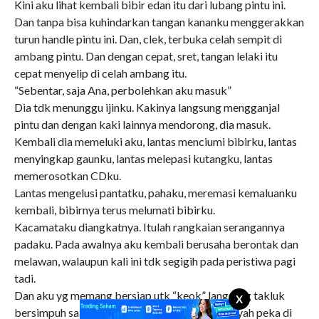
Kini aku lihat kembali bibir edan itu dari lubang pintu ini.
Dan tanpa bisa kuhindarkan tangan kananku menggerakkan
turun handle pintu ini. Dan, clek, terbuka celah sempit di
ambang pintu. Dan dengan cepat, sret, tangan lelaki itu
cepat menyelip di celah ambang itu.
“Sebentar, saja Ana, perbolehkan aku masuk”
Dia tdk menunggu ijinku. Kakinya langsung mengganjal
pintu dan dengan kaki lainnya mendorong, dia masuk.
Kembali dia memeluki aku, lantas menciumi bibirku, lantas
menyingkap gaunku, lantas melepasi kutangku, lantas
memerosotkan CDku.
Lantas mengelusi pantatku, pahaku, meremasi kemaluanku
kembali, bibirnya terus melumati bibirku.
Kacamataku diangkatnya. Itulah rangkaian serangannya
padaku. Pada awalnya aku kembali berusaha berontak dan
melawan, walaupun kali ini tdk segigih pada peristiwa pagi
tadi.
Dan aku yg memang bersiap utk “keok” langsung takluk
X
bersimpuh saat tangan ototnya meremasi wilayah peka di