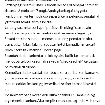
Setiap pagi suamiku harus sudah berada di tempat seminar
di lantai 2 pada jam 7 pagi. Apalagi sebagai anggota
rombongan yg termuda dia seperti kena pelonco, segala hal
yg timbul selalu larinya ke dia.
Untung suamiku bertype “positive thinking” dan selalu
penuh semangat dalam melaksanakan semua tugasnya.
Sesaat setelah suamiku memasuki ruang penataran aku
sempatkan jalan-jalan di seputar hotel kemudian mencari
book store utk membeli koran pagi.
Sesudah duduk sebentar di lobby aku balik ke kamar utk
mencoba telpon ke rumah sekedar ‘check rechek’ kegiatan
pelayanku di rumah.
Kemudian duduk santai membaca koran di balkon kamarku
yg berpanorama atap-atap kampung Yogyakarta sambil
minum coklat instant yg tersedia di setiap kamar Novotel
ini.
Bosan membaca koran aku buka channel TV sana-sini yg
juga membosankan. Aku berpikir mau apa lagi, nih. Akhirnya