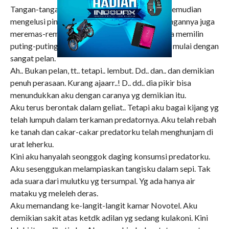
Tangan-tangannya menjamah dan menelusup kemudian
mengelusi pinggulku, punggungku, dadaku. Tangannya juga
meremas-remas susuku. Dengan jari-jarinya dia memilin
puting-puting susuku. Disini dia melakukannya mulai dengan
sangat pelan.
Ah.. Bukan pelan, tt.. tetapi.. lembut. Dd.. dan.. dan demikian
penuh perasaan. Kurang ajaarr..! D.. dd.. dia pikir bisa
menundukkan aku dengan caranya yg demikian itu.
Aku terus berontak dalam geliat.. Tetapi aku bagai kijang yg
telah lumpuh dalam terkaman predatornya. Aku telah rebah
ke tanah dan cakar-cakar predatorku telah menghunjam di
urat leherku.
Kini aku hanyalah seonggok daging konsumsi predatorku.
Aku sesenggukan melampiaskan tangisku dalam sepi. Tak
ada suara dari mulutku yg tersumpal. Yg ada hanya air
mataku yg meleleh deras.
Aku memandang ke-langit-langit kamar Novotel. Aku
demikian sakit atas ketdk adilan yg sedang kulakoni. Kini