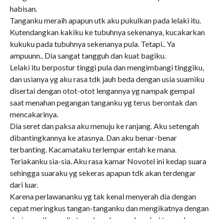
habisan.
Tanganku meraih apapun utk aku pukulkan pada lelaki itu.
Kutendangkan kakiku ke tubuhnya sekenanya, kucakarkan
kukuku pada tubuhnya sekenanya pula. Tetapi.. Ya
ampuunn.. Dia sangat tangguh dan kuat bagiku.
Lelaki itu berpostur tinggi pula dan mengimbangi tinggiku,
dan usianya yg aku rasa tdk jauh beda dengan usia suamiku
disertai dengan otot-otot lengannya yg nampak gempal
saat menahan pegangan tanganku yg terus berontak dan
mencakarinya.
Dia seret dan paksa aku menuju ke ranjang. Aku setengah
dibantingkannya ke atasnya. Dan aku benar-benar
terbanting. Kacamataku terlempar entah ke mana.
Teriakanku sia-sia. Aku rasa kamar Novotel ini kedap suara
sehingga suaraku yg sekeras apapun tdk akan terdengar
dari luar.
Karena perlawananku yg tak kenal menyerah dia dengan
cepat meringkus tangan-tanganku dan mengikatnya dengan