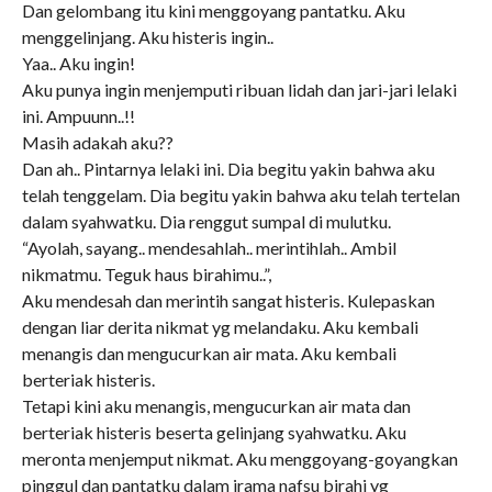
Dan gelombang itu kini menggoyang pantatku. Aku
menggelinjang. Aku histeris ingin..
Yaa.. Aku ingin!
Aku punya ingin menjemputi ribuan lidah dan jari-jari lelaki
ini. Ampuunn..!!
Masih adakah aku??
Dan ah.. Pintarnya lelaki ini. Dia begitu yakin bahwa aku
telah tenggelam. Dia begitu yakin bahwa aku telah tertelan
dalam syahwatku. Dia renggut sumpal di mulutku.
“Ayolah, sayang.. mendesahlah.. merintihlah.. Ambil
nikmatmu. Teguk haus birahimu..”,
Aku mendesah dan merintih sangat histeris. Kulepaskan
dengan liar derita nikmat yg melandaku. Aku kembali
menangis dan mengucurkan air mata. Aku kembali
berteriak histeris.
Tetapi kini aku menangis, mengucurkan air mata dan
berteriak histeris beserta gelinjang syahwatku. Aku
meronta menjemput nikmat. Aku menggoyang-goyangkan
pinggul dan pantatku dalam irama nafsu birahi yg