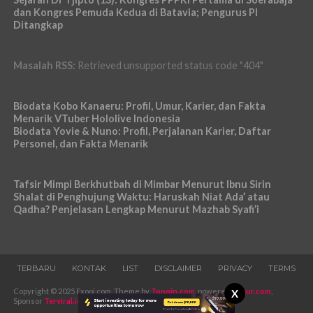
dan Kongres Pemuda Kedua di Batavia; Pengurus PI
Ditangkap
Masalah RSS:
Retrieved unsupported status code "404"
Biodata Kobo Kanaeru: Profil, Umur, Karier, dan Fakta
Menarik VTuber Hololive Indonesia
Biodata Yovie & Nuno: Profil, Perjalanan Karier, Daftar
Personel, dan Fakta Menarik
Tafsir Mimpi Berkhutbah di Mimbar Menurut Ibnu Sirin
Shalat di Penghujung Waktu: Haruskah Niat Ada’ atau
Qadha? Penjelasan Lengkap Menurut Mazhab Syafi’i
TERBARU
KONTAK
LIST
DISCLAIMER
PRIVACY
TERMS
Copyright © 2025 Exooi.com. Theme by
Topoin.com
, powered
Pugur.com
,
X
Sponsor
Terviral.id
-
Iklans.com
.