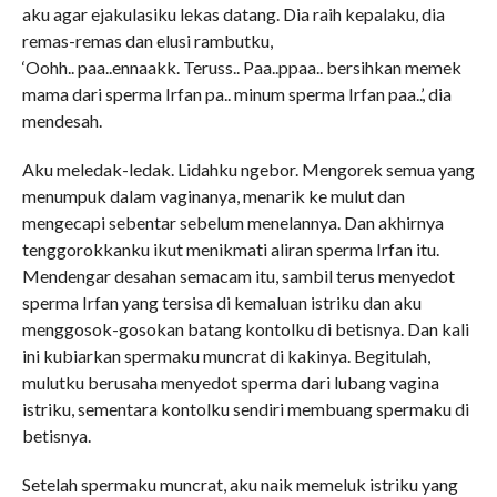
aku agar ejakulasiku lekas datang. Dia raih kepalaku, dia
remas-remas dan elusi rambutku,
‘Oohh.. paa..ennaakk. Teruss.. Paa..ppaa.. bersihkan memek
mama dari sperma Irfan pa.. minum sperma Irfan paa..’, dia
mendesah.
Aku meledak-ledak. Lidahku ngebor. Mengorek semua yang
menumpuk dalam vaginanya, menarik ke mulut dan
mengecapi sebentar sebelum menelannya. Dan akhirnya
tenggorokkanku ikut menikmati aliran sperma Irfan itu.
Mendengar desahan semacam itu, sambil terus menyedot
sperma Irfan yang tersisa di kemaluan istriku dan aku
menggosok-gosokan batang kontolku di betisnya. Dan kali
ini kubiarkan spermaku muncrat di kakinya. Begitulah,
mulutku berusaha menyedot sperma dari lubang vagina
istriku, sementara kontolku sendiri membuang spermaku di
betisnya.
Setelah spermaku muncrat, aku naik memeluk istriku yang