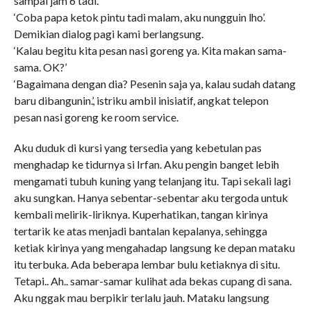
sampai jam 6 tadi.’
‘Coba papa ketok pintu tadi malam, aku nungguin lho’.
Demikian dialog pagi kami berlangsung.
‘Kalau begitu kita pesan nasi goreng ya. Kita makan sama-
sama. OK?’
‘Bagaimana dengan dia? Pesenin saja ya, kalau sudah datang
baru dibangunin.’, istriku ambil inisiatif, angkat telepon
pesan nasi goreng ke room service.
Aku duduk di kursi yang tersedia yang kebetulan pas
menghadap ke tidurnya si Irfan. Aku pengin banget lebih
mengamati tubuh kuning yang telanjang itu. Tapi sekali lagi
aku sungkan. Hanya sebentar-sebentar aku tergoda untuk
kembali melirik-liriknya. Kuperhatikan, tangan kirinya
tertarik ke atas menjadi bantalan kepalanya, sehingga
ketiak kirinya yang mengahadap langsung ke depan mataku
itu terbuka. Ada beberapa lembar bulu ketiaknya di situ.
Tetapi.. Ah.. samar-samar kulihat ada bekas cupang di sana.
Aku nggak mau berpikir terlalu jauh. Mataku langsung