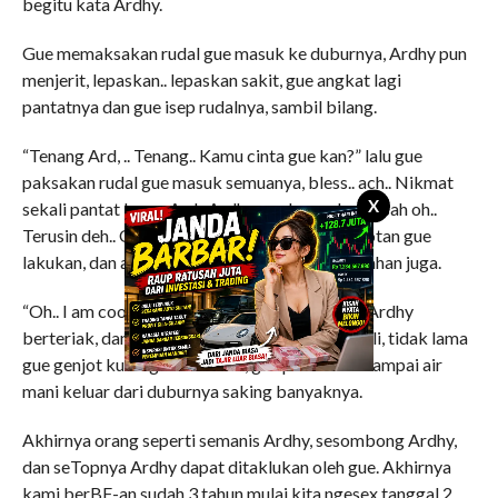
begitu kata Ardhy.
Gue memaksakan rudal gue masuk ke duburnya, Ardhy pun
menjerit, lepaskan.. lepaskan sakit, gue angkat lagi
pantatnya dan gue isep rudalnya, sambil bilang.
“Tenang Ard, .. Tenang.. Kamu cinta gue kan?” lalu gue
paksakan rudal gue masuk semuanya, bless.. ach.. Nikmat
X
sekali pantat kamu Ard.. Ardhy pun hanya berdesah oh..
Terusin deh.. Oke deh Ard, genjotan demi genjotan gue
lakukan, dan akhirnya Ardhy enggak bisa menahan juga.
“Oh.. I am coomiing.. Oh my god, u r mu love. ” Ardhy
berteriak, dan air maninya sangat banyak sekali, tidak lama
gue genjot kurang lebih 5 kali, gue pun keluar sampai air
mani keluar dari duburnya saking banyaknya.
Akhirnya orang seperti semanis Ardhy, sesombong Ardhy,
dan seTopnya Ardhy dapat ditaklukan oleh gue. Akhirnya
kami berBF-an sudah 3 tahun mulai kita ngesex tanggal 2