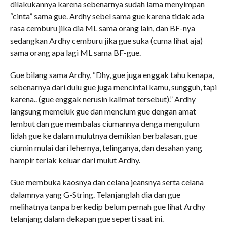
dilakukannya karena sebenarnya sudah lama menyimpan
“cinta” sama gue. Ardhy sebel sama gue karena tidak ada
rasa cemburu jika dia ML sama orang lain, dan BF-nya
sedangkan Ardhy cemburu jika gue suka (cuma lihat aja)
sama orang apa lagi ML sama BF-gue.
Gue bilang sama Ardhy, “Dhy, gue juga enggak tahu kenapa,
sebenarnya dari dulu gue juga mencintai kamu, sungguh, tapi
karena.. (gue enggak nerusin kalimat tersebut).” Ardhy
langsung memeluk gue dan mencium gue dengan amat
lembut dan gue membalas ciumannya denga mengulum
lidah gue ke dalam mulutnya demikian berbalasan, gue
ciumin mulai dari lehernya, telinganya, dan desahan yang
hampir teriak keluar dari mulut Ardhy.
Gue membuka kaosnya dan celana jeansnya serta celana
dalamnya yang G-String. Telanjanglah dia dan gue
melihatnya tanpa berkedip belum pernah gue lihat Ardhy
telanjang dalam dekapan gue seperti saat ini.