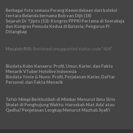
Berbagai foto semasa Perang Kemerdekaan dari koleksi
tentara Belanda bernama Bob van Dijk (18)
Sejarah Dr Tjipto (13): Kongres PPPKI Pertama di Soerabaja
dan Kongres Pemuda Kedua di Batavia; Pengurus PI
Ditangkap
Masalah RSS:
Retrieved unsupported status code "404"
Biodata Kobo Kanaeru: Profil, Umur, Karier, dan Fakta
Menarik VTuber Hololive Indonesia
Biodata Yovie & Nuno: Profil, Perjalanan Karier, Daftar
Personel, dan Fakta Menarik
Tafsir Mimpi Berkhutbah di Mimbar Menurut Ibnu Sirin
Shalat di Penghujung Waktu: Haruskah Niat Ada’ atau
Qadha? Penjelasan Lengkap Menurut Mazhab Syafi’i