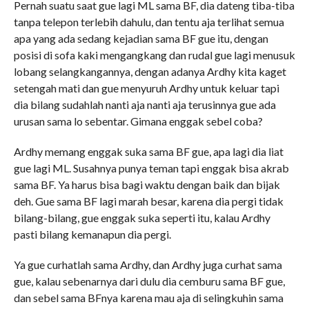
Pernah suatu saat gue lagi ML sama BF, dia dateng tiba-tiba
tanpa telepon terlebih dahulu, dan tentu aja terlihat semua
apa yang ada sedang kejadian sama BF gue itu, dengan
posisi di sofa kaki mengangkang dan rudal gue lagi menusuk
lobang selangkangannya, dengan adanya Ardhy kita kaget
setengah mati dan gue menyuruh Ardhy untuk keluar tapi
dia bilang sudahlah nanti aja nanti aja terusinnya gue ada
urusan sama lo sebentar. Gimana enggak sebel coba?
Ardhy memang enggak suka sama BF gue, apa lagi dia liat
gue lagi ML. Susahnya punya teman tapi enggak bisa akrab
sama BF. Ya harus bisa bagi waktu dengan baik dan bijak
deh. Gue sama BF lagi marah besar, karena dia pergi tidak
bilang-bilang, gue enggak suka seperti itu, kalau Ardhy
pasti bilang kemanapun dia pergi.
Ya gue curhatlah sama Ardhy, dan Ardhy juga curhat sama
gue, kalau sebenarnya dari dulu dia cemburu sama BF gue,
dan sebel sama BFnya karena mau aja di selingkuhin sama