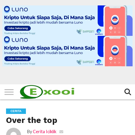
HOME
FILTER
BERITA
BIODATA
CERITA
CERPEN
EKSKLUSIF
FOTO
VIDEO
TIPS
MORE
CERITA
Over the top
By
Cerita Iciklik