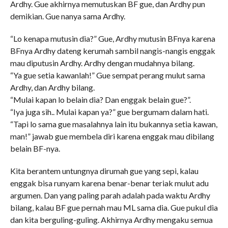
Ardhy. Gue akhirnya memutuskan BF gue, dan Ardhy pun
demikian. Gue nanya sama Ardhy.
“Lo kenapa mutusin dia?” Gue, Ardhy mutusin BFnya karena
BFnya Ardhy dateng kerumah sambil nangis-nangis enggak
mau diputusin Ardhy. Ardhy dengan mudahnya bilang.
“Ya gue setia kawanlah!” Gue sempat perang mulut sama
Ardhy, dan Ardhy bilang.
“Mulai kapan lo belain dia? Dan enggak belain gue?”.
“Iya juga sih.. Mulai kapan ya?” gue bergumam dalam hati.
“Tapi lo sama gue masalahnya lain itu bukannya setia kawan,
man!” jawab gue membela diri karena enggak mau dibilang
belain BF-nya.
Kita berantem untungnya dirumah gue yang sepi, kalau
enggak bisa runyam karena benar-benar teriak mulut adu
argumen. Dan yang paling parah adalah pada waktu Ardhy
bilang, kalau BF gue pernah mau ML sama dia. Gue pukul dia
dan kita berguling-guling. Akhirnya Ardhy mengaku semua