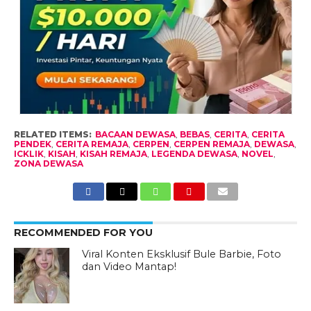
RELATED ITEMS:
BACAAN DEWASA
,
BEBAS
,
CERITA
,
CERITA
PENDEK
,
CERITA REMAJA
,
CERPEN
,
CERPEN REMAJA
,
DEWASA
,
ICKLIK
,
KISAH
,
KISAH REMAJA
,
LEGENDA DEWASA
,
NOVEL
,
ZONA DEWASA
RECOMMENDED FOR YOU
Viral Konten Eksklusif Bule Barbie, Foto
dan Video Mantap!