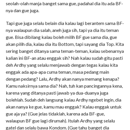
seolah-olah manja banget sama gue, padahal dia itu ada BF-
nya dan gue juga.
Tapi gue juga selalu belain dia kalau lagi berantem sama BF-
nya walaupun dia salah, aneh juga sih, tapi ya dia itu teman
gue. Bisa dibilang kalau boleh milih BF gue sama dia, gue
akan pilih dia, kalau dia itu Bottom, tapi sayang dia Top. Kita
sering banget ditanya sama teman-teman, kalau sebenarnya
kalian ini BF-an atau enggak sih? Nah kalau sudah gitu pasti
deh Ardhy yang selalu menjawab dengan tegas kalau kita
enggak ada apa-apa cuma teman, masa pedang main
dengan pedang? Lalu, Ardhy akan nanya memang kenapa?
Kamu naksirnya sama dia? Nah, tuh kan pancingannya kena,
karena yang ditanya pasti jawab ya dua-duanya juga
bolehlah. Sudah deh langsung kalau Ardhy ngebet ingin, dia
akan nanya ke gue, kamu mau enggak? Kalau enggak untuk
gue aja ya? (Gue jelas tidaklah, karena ada BF-gue,
walaupun BF gue lagi dirumah). Itulah Ardhy yang selalu
gatel dan selalu bawa Kondom. (Gue tahu banget dia