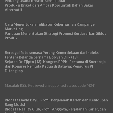
Peluang Usaha Kreatif Bernilai Jual
Produksi Briket dari Ampas Kopi untuk Bahan Bakar
Alternatif
Cara Menentukan Indikator Keberhasilan Kampanye
Marketing
Panduan Menentukan Strategi Promosi Berdasarkan Siklus
Produk
Berbagai foto semasa Perang Kemerdekaan dari koleksi
tentara Belanda bernama Bob van Dijk (18)
Sejarah Dr Tjipto (13): Kongres PPPKI Pertama di Soerabaja
dan Kongres Pemuda Kedua di Batavia; Pengurus PI
Ditangkap
Masalah RSS:
Retrieved unsupported status code "404"
Biodata David Bayu: Profil, Perjalanan Karier, dan Kehidupan
Sang Musisi
Biodata Reality Club, Profil, Anggota, Perjalanan Karier, dan