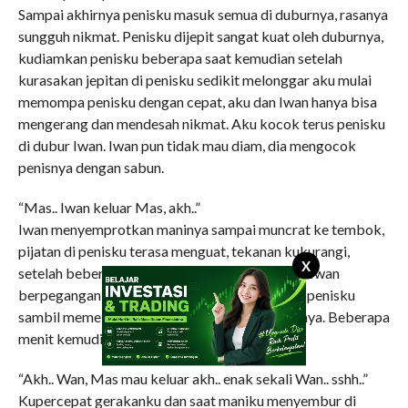
Sampai akhirnya penisku masuk semua di duburnya, rasanya
sungguh nikmat. Penisku dijepit sangat kuat oleh duburnya,
kudiamkan penisku beberapa saat kemudian setelah
kurasakan jepitan di penisku sedikit melonggar aku mulai
memompa penisku dengan cepat, aku dan Iwan hanya bisa
mengerang dan mendesah nikmat. Aku kocok terus penisku
di dubur Iwan. Iwan pun tidak mau diam, dia mengocok
penisnya dengan sabun.
“Mas.. Iwan keluar Mas, akh..”
Iwan menyemprotkan maninya sampai muncrat ke tembok,
pijatan di penisku terasa menguat, tekanan kukurangi,
X
setelah beberapa saat aku mulai bergerak lagi. Iwan
berpegangan di bak mandi dan aku mengocok penisku
sambil memeluk tubuhnya dan meremas dadanya. Beberapa
menit kemudian..
“Akh.. Wan, Mas mau keluar akh.. enak sekali Wan.. sshh..”
Kupercepat gerakanku dan saat maniku menyembur di