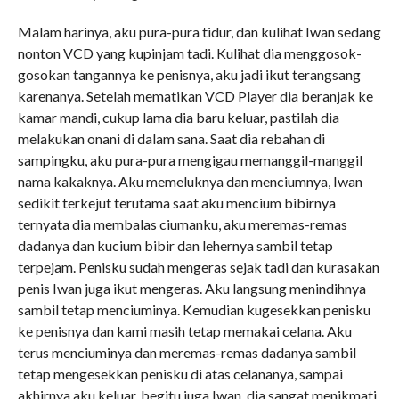
Malam harinya, aku pura-pura tidur, dan kulihat Iwan sedang
nonton VCD yang kupinjam tadi. Kulihat dia menggosok-
gosokan tangannya ke penisnya, aku jadi ikut terangsang
karenanya. Setelah mematikan VCD Player dia beranjak ke
kamar mandi, cukup lama dia baru keluar, pastilah dia
melakukan onani di dalam sana. Saat dia rebahan di
sampingku, aku pura-pura mengigau memanggil-manggil
nama kakaknya. Aku memeluknya dan menciumnya, Iwan
sedikit terkejut terutama saat aku mencium bibirnya
ternyata dia membalas ciumanku, aku meremas-remas
dadanya dan kucium bibir dan lehernya sambil tetap
terpejam. Penisku sudah mengeras sejak tadi dan kurasakan
penis Iwan juga ikut mengeras. Aku langsung menindihnya
sambil tetap menciuminya. Kemudian kugesekkan penisku
ke penisnya dan kami masih tetap memakai celana. Aku
terus menciuminya dan meremas-remas dadanya sambil
tetap mengesekkan penisku di atas celananya, sampai
akhirnya aku keluar, begitu juga Iwan, dia sangat menikmati