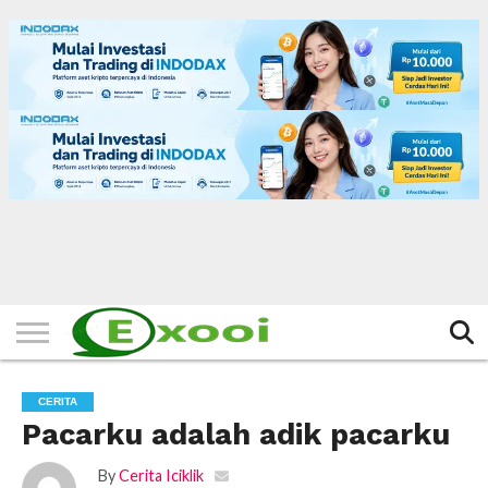
HOME
FILTER
BERITA
BIODATA
CERITA
CERPEN
EKSKLUSIF
FOTO
VIDEO
TIPS
MORE
CERITA
Pacarku adalah adik pacarku
By
Cerita Iciklik