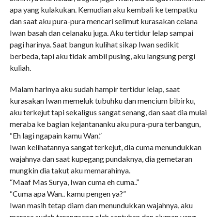
apa yang kulakukan. Kemudian aku kembali ke tempatku
dan saat aku pura-pura mencari selimut kurasakan celana
Iwan basah dan celanaku juga. Aku tertidur lelap sampai
pagi harinya. Saat bangun kulihat sikap Iwan sedikit
berbeda, tapi aku tidak ambil pusing, aku langsung pergi
kuliah.
Malam harinya aku sudah hampir tertidur lelap, saat
kurasakan Iwan memeluk tubuhku dan mencium bibirku,
aku terkejut tapi sekaligus sangat senang, dan saat dia mulai
meraba ke bagian kejantananku aku pura-pura terbangun,
“Eh lagi ngapain kamu Wan.”
Iwan kelihatannya sangat terkejut, dia cuma menundukkan
wajahnya dan saat kupegang pundaknya, dia gemetaran
mungkin dia takut aku memarahinya.
“Maaf Mas Surya, Iwan cuma eh cuma..”
“Cuma apa Wan.. kamu pengen ya?”
Iwan masih tetap diam dan menundukkan wajahnya, aku
merasa sudah terangsang oleh sentuhan dan ciuman yang