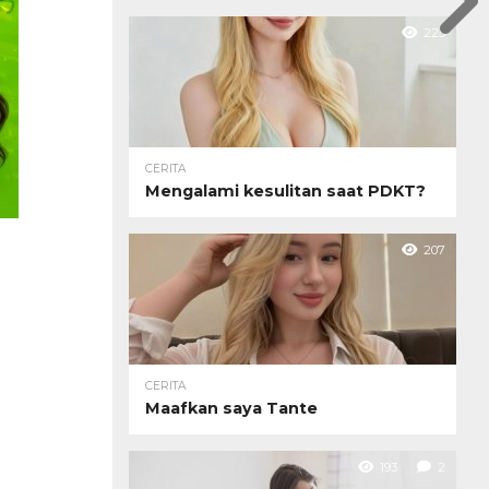
225
CERITA
Mengalami kesulitan saat PDKT?
207
CERITA
Maafkan saya Tante
193
2