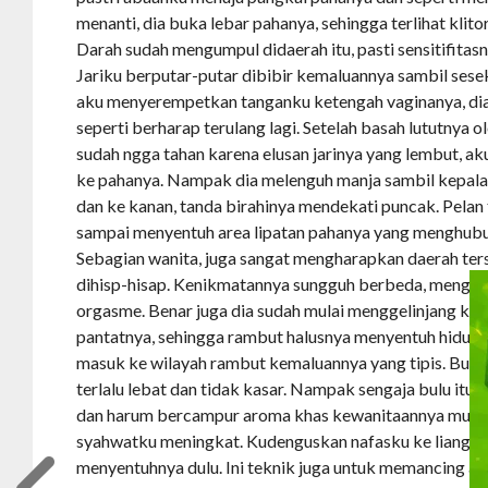
menanti, dia buka lebar pahanya, sehingga terlihat klit
Darah sudah mengumpul didaerah itu, pasti sensitifitasn
Jariku berputar-putar dibibir kemaluannya sambil sesek
aku menyerempetkan tanganku ketengah vaginanya, di
seperti berharap terulang lagi. Setelah basah lututnya ol
sudah ngga tahan karena elusan jarinya yang lembut, a
ke pahanya. Nampak dia melenguh manja sambil kepala
dan ke kanan, tanda birahinya mendekati puncak. Pelan t
sampai menyentuh area lipatan pahanya yang menghub
Sebagian wanita, juga sangat mengharapkan daerah terse
dihisp-hisap. Kenikmatannya sungguh berbeda, menga
orgasme. Benar juga dia sudah mulai menggelinjang ke
pantatnya, sehingga rambut halusnya menyentuh hidung
masuk ke wilayah rambut kemaluannya yang tipis. Bulu H
terlalu lebat dan tidak kasar. Nampak sengaja bulu itu
dan harum bercampur aroma khas kewanitaannya mula
syahwatku meningkat. Kudenguskan nafasku ke liang v
menyentuhnya dulu. Ini teknik juga untuk memancing a