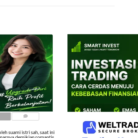
COMMENTS
h suami istri sah, saat ini
amarnya demikian romantis,