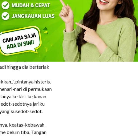
ar saja, dia sodorkan
atnya gelombang
jariku, kubuka sedikit
lat dan.. kusedot-sedot.
k keatas memukul gusi dan
hi. Kulumat lembut ujung
ir bawah yang
di hingga dia berteriak
kan..”, pintanya histeris.
menari-nari di permukaan
lanya ke kiri-ke kanan
sedot-sedotnya jariku
 yang kusedot-sedot.
anya, keatas-kebawah,
sme belum tiba. Tangan