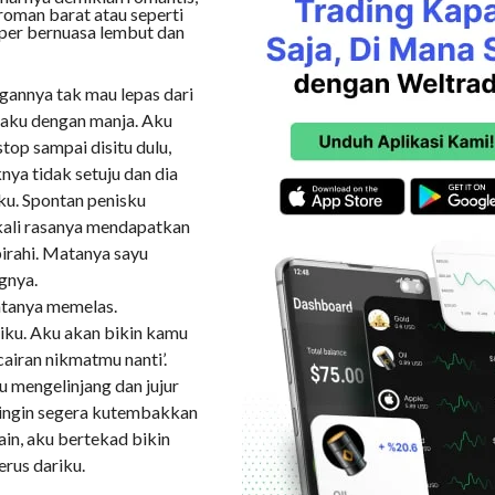
roman barat atau seperti
aper bernuasa lembut dan
ngannya tak mau lepas dari
taku dengan manja. Aku
top sampai disitu dulu,
ya tidak setuju dan dia
u. Spontan penisku
ekali rasanya mendapatkan
birahi. Matanya sayu
gnya.
intanya memelas.
riku. Aku akan bikin kamu
cairan nikmatmu nanti’.
 mengelinjang dan jujur
, ingin segera kutembakkan
in, aku bertekad bikin
rus dariku.