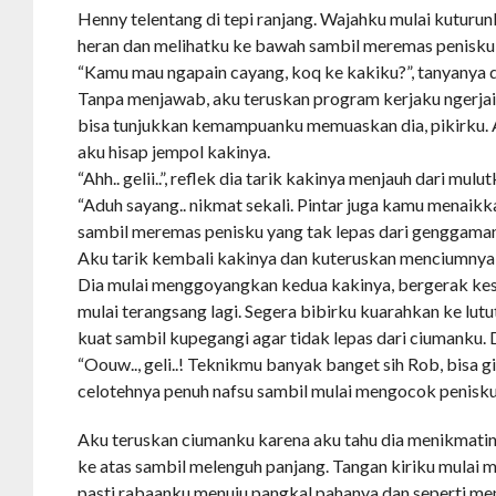
Henny telentang di tepi ranjang. Wajahku mulai kuturu
heran dan melihatku ke bawah sambil meremas penisku 
“Kamu mau ngapain cayang, koq ke kakiku?”, tanyanya 
Tanpa menjawab, aku teruskan program kerjaku ngerjai
bisa tunjukkan kemampuanku memuaskan dia, pikirku. Ak
aku hisap jempol kakinya.
“Ahh.. gelii..”, reflek dia tarik kakinya menjauh dari mulut
“Aduh sayang.. nikmat sekali. Pintar juga kamu menaikk
sambil meremas penisku yang tak lepas dari genggama
Aku tarik kembali kakinya dan kuteruskan menciumnya, 
Dia mulai menggoyangkan kedua kakinya, bergerak kesa
mulai terangsang lagi. Segera bibirku kuarahkan ke lut
kuat sambil kupegangi agar tidak lepas dari ciumanku. 
“Oouw.., geli..! Teknikmu banyak banget sih Rob, bisa g
celotehnya penuh nafsu sambil mulai mengocok penisku
Aku teruskan ciumanku karena aku tahu dia menikmatin
ke atas sambil melenguh panjang. Tangan kiriku mulai m
pasti rabaanku menuju pangkal pahanya dan seperti m