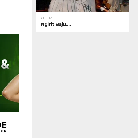
CERITA
Ngirit Baju….