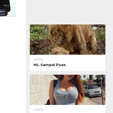
345
CERITA
ML Sampai Puas
295
CERITA