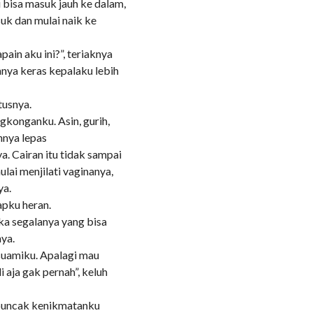
bisa masuk jauh ke dalam,
uk dan mulai naik ke
ain aku ini?”, teriaknya
ya keras kepalaku lebih
etusnya.
gkonganku. Asin, gurih,
nnya lepas
. Cairan itu tidak sampai
ulai menjilati vaginanya,
ya.
tapku heran.
ka segalanya yang bisa
nya.
suamiku. Apalagi mau
 aja gak pernah”, keluh
 puncak kenikmatanku