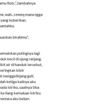
 kamu Rob..”, tambahnya
e, wah.. ceweq mana ngga
n yang kuberikan.
 bantahku.
muaskan birahimu”,
memainkan putingnya lagi
duk kecil di ujung ranjang.
kit air di handuk tersebut,
keringkan bibir
t menggelinjang geli,
udah ketiga kalinya aku
a istriku, saatnya tiba
e liang kemaluan istriku.
mentara aku belum