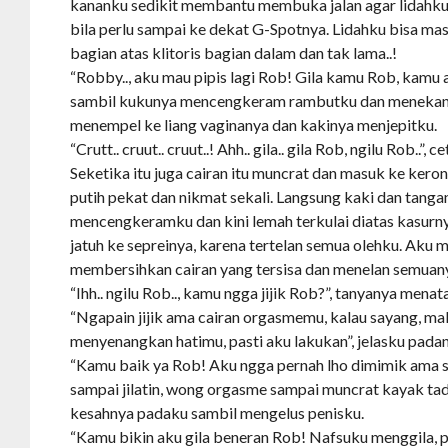
kananku sedikit membantu membuka jalan agar lidahku 
bila perlu sampai ke dekat G-Spotnya. Lidahku bisa mas
bagian atas klitoris bagian dalam dan tak lama..!
“Robby.., aku mau pipis lagi Rob! Gila kamu Rob, kamu ap
sambil kukunya mencengkeram rambutku dan menekann
menempel ke liang vaginanya dan kakinya menjepitku.
“Crutt.. cruut.. cruut..! Ahh.. gila.. gila Rob, ngilu Rob..”, c
Seketika itu juga cairan itu muncrat dan masuk ke keron
putih pekat dan nikmat sekali. Langsung kaki dan tanga
mencengkeramku dan kini lemah terkulai diatas kasurnya
jatuh ke sepreinya, karena tertelan semua olehku. Aku m
membersihkan cairan yang tersisa dan menelan semuan
“Ihh.. ngilu Rob.., kamu ngga jijik Rob?”, tanyanya mena
“Ngapain jijik ama cairan orgasmemu, kalau sayang, ma
menyenangkan hatimu, pasti aku lakukan”, jelasku pada
“Kamu baik ya Rob! Aku ngga pernah lho dimimik ama 
sampai jilatin, wong orgasme sampai muncrat kayak tadi
kesahnya padaku sambil mengelus penisku.
“Kamu bikin aku gila beneran Rob! Nafsuku menggila,