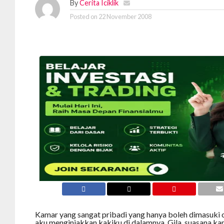
By
Cerita Iciklik
Posted on
22 November 2008
Kamar yang sangat pribadi yang hanya boleh dimasuki ole
aku menginjakkan kakiku di dalamnya. Gila, suasana k