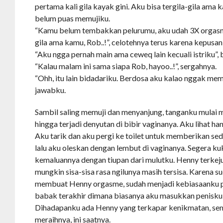
pertama kali gila kayak gini. Aku bisa tergila-gila ama
belum puas memujiku.
“Kamu belum tembakkan pelurumu, aku udah 3X orgasm
gila ama kamu, Rob..!”, celotehnya terus karena kepusa
“Aku ngga pernah main ama ceweq lain kecuali istriku”,
“Kalau malam ini sama siapa Rob, hayoo..!”, sergahnya.
“Ohh, itu lain bidadariku. Berdosa aku kalao nggak me
jawabku.
Sambil saling memuji dan menyanjung, tanganku mulai 
hingga terjadi denyutan di bibir vaginanya. Aku lihat han
Aku tarik dan aku pergi ke toilet untuk memberikan sedi
lalu aku oleskan dengan lembut di vaginanya. Segera ku
kemaluannya dengan tiupan dari mulutku. Henny terkeju
mungkin sisa-sisa rasa ngilunya masih tersisa. Karena s
membuat Henny orgasme, sudah menjadi kebiasaanku pad
babak terakhir dimana biasanya aku masukkan penisku k
Dihadapanku ada Henny yang terkapar kenikmatan, se
meraihnya, ini saatnya.