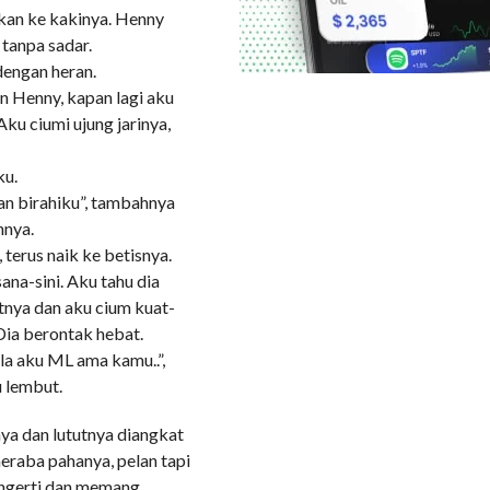
nkan ke kakinya. Henny
tanpa sadar.
dengan heran.
n Henny, kapan lagi aku
u ciumi ujung jarinya,
ku.
an birahiku”, tambahnya
nnya.
terus naik ke betisnya.
na-sini. Aku tahu dia
utnya dan aku cium kuat-
Dia berontak hebat.
ila aku ML ama kamu..”,
 lembut.
ya dan lututnya diangkat
eraba pahanya, pelan tapi
engerti dan memang