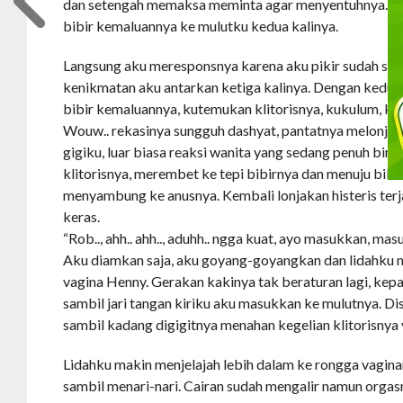
dan setengah memaksa meminta agar menyentuhnya. Ben
bibir kemaluannya ke mulutku kedua kalinya.
Langsung aku meresponsnya karena aku pikir sudah sa
kenikmatan aku antarkan ketiga kalinya. Dengan kedua 
bibir kemaluannya, kutemukan klitorisnya, kukulum, kuji
Wouw.. rekasinya sungguh dashyat, pantatnya melonja
gigiku, luar biasa reaksi wanita yang sedang penuh bira
klitorisnya, merembet ke tepi bibirnya dan menuju bib
menyambung ke anusnya. Kembali lonjakan histeris terja
keras.
“Rob.., ahh.. ahh.., aduhh.. ngga kuat, ayo masukkan, masuk
Aku diamkan saja, aku goyang-goyangkan dan lidahku 
vagina Henny. Gerakan kakinya tak beraturan lagi, kepa
sambil jari tangan kiriku aku masukkan ke mulutnya. Di
sambil kadang digigitnya menahan kegelian klitorisnya
Lidahku makin menjelajah lebih dalam ke rongga vagin
sambil menari-nari. Cairan sudah mengalir namun orga