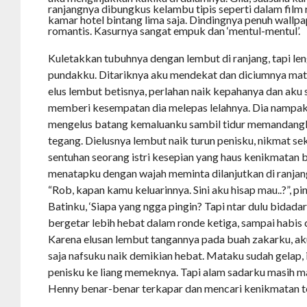
ranjangnya dibungkus kelambu tipis seperti dalam film 
kamar hotel bintang lima saja. Dindingnya penuh wallp
romantis. Kasurnya sangat empuk dan ‘mentul-mentul’.
Kuletakkan tubuhnya dengan lembut di ranjang, tapi le
pundakku. Ditariknya aku mendekat dan diciumnya ma
elus lembut betisnya, perlahan naik kepahanya dan aku s
memberi kesempatan dia melepas lelahnya. Dia nampakn
mengelus batang kemaluanku sambil tidur memandangk
tegang. Dielusnya lembut naik turun penisku, nikmat s
sentuhan seorang istri kesepian yang haus kenikmatan 
menatapku dengan wajah meminta dilanjutkan di ranjan
“Rob, kapan kamu keluarinnya. Sini aku hisap mau..?”, p
Batinku, ‘Siapa yang ngga pingin? Tapi ntar dulu bidada
bergetar lebih hebat dalam ronde ketiga, sampai habis 
Karena elusan lembut tangannya pada buah zakarku, aku
saja nafsuku naik demikian hebat. Mataku sudah gelap
penisku ke liang memeknya. Tapi alam sadarku masih ma
Henny benar-benar terkapar dan mencari kenikmatan te