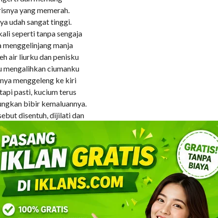
orisnya yang memerah.
ya udah sangat tinggi.
ali seperti tanpa sengaja
a menggelinjang manja
eh air liurku dan penisku
ku mengalihkan ciumanku
nya menggeleng ke kiri
api pasti, kucium terus
ungkan bibir kemaluannya.
but disentuh, dijilati dan
ntarkan ke puncak
ras sambil mengangkat
ku. Bibirku perlahan-lahan
enny tipis sekali, tidak
 dirawatnya dengan baik
i aku rasakan, menambah
aginanya tanpa
gar sang wanita memburu