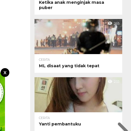
Ketika anak menginjak masa
puber
265
CERITA
ML disaat yang tidak tepat
X
233
CERITA
Yanti pembantuku