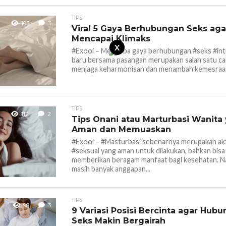
TIPS
103
3
Viral 5 Gaya Berhubungan Seks aga
Mencapai Klimaks
X
#Exooi – Mencoba gaya berhubungan #seks #int
baru bersama pasangan merupakan salah satu ca
menjaga keharmonisan dan menambah kemesraan 
TIPS
112
2
Tips Onani atau Marturbasi Wanita
Aman dan Memuaskan
#Exooi – #Masturbasi sebenarnya merupakan akt
#seksual yang aman untuk dilakukan, bahkan bisa
memberikan beragam manfaat bagi kesehatan. 
masih banyak anggapan...
TIPS
98
3
9 Variasi Posisi Bercinta agar Hub
Seks Makin Bergairah