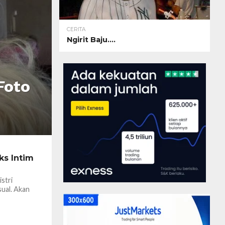
CERITA
Ngirit Baju….
Foto
ks Intim
stri
ual. Akan