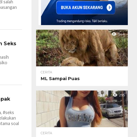
i salah
#pasangan
344
n Seks
masih
siko
CERITA
ML Sampai Puas
295
mpak
, #seks
melakukan
utama soal
CERITA