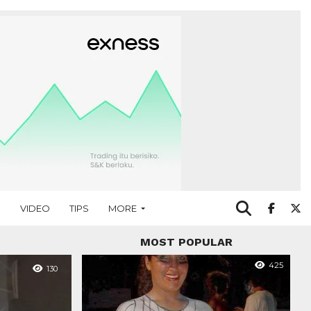
O
VIDEO
TIPS
MORE
MOST POPULAR
425
130