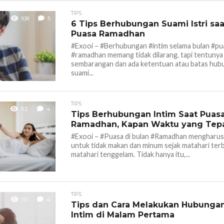
TIPS
108
5
6 Tips Berhubungan Suami Istri saa
Puasa Ramadhan
#Exooi – #Berhubungan #intim selama bulan #pu
#ramadhan memang tidak dilarang, tapi tentunya 
sembarangan dan ada ketentuan atau batas hub
suami...
TIPS
112
4
Tips Berhubungan Intim Saat Puas
Ramadhan, Kapan Waktu yang Tep
#Exooi – #Puasa di bulan #Ramadhan mengharu
untuk tidak makan dan minum sejak matahari terb
matahari tenggelam. Tidak hanya itu,...
TIPS
151
4
Tips dan Cara Melakukan Hubunga
Intim di Malam Pertama