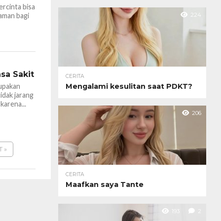
rcinta bisa
224
aman bagi
sa Sakit
CERITA
Mengalami kesulitan saat PDKT?
rupakan
idak jarang
karena...
206
T »
CERITA
Maafkan saya Tante
193
2