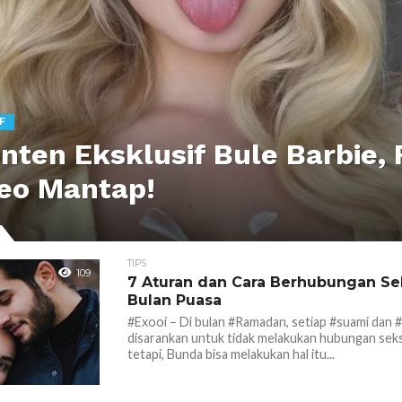
F
onten Eksklusif Bule Barbie, 
eo Mantap!
TIPS
109
7 Aturan dan Cara Berhubungan Se
Bulan Puasa
#Exooi – Di bulan #Ramadan, setiap #suami dan #i
disarankan untuk tidak melakukan hubungan seks
tetapi, Bunda bisa melakukan hal itu...