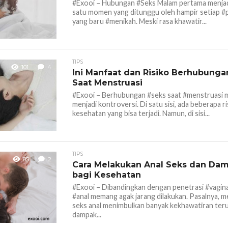
#Exooi – Hubungan #Seks Malam pertama menjad
satu momen yang ditunggu oleh hampir setiap 
yang baru #menikah. Meski rasa khawatir...
TIPS
101
4
Ini Manfaat dan Risiko Berhubunga
Saat Menstruasi
#Exooi – Berhubungan #seks saat #menstruasi 
menjadi kontroversi. Di satu sisi, ada beberapa ri
kesehatan yang bisa terjadi. Namun, di sisi...
TIPS
85
2
Cara Melakukan Anal Seks dan Da
bagi Kesehatan
#Exooi – Dibandingkan dengan penetrasi #vagina
#anal memang agak jarang dilakukan. Pasalnya, 
seks anal menimbulkan banyak kekhawatiran ter
dampak...