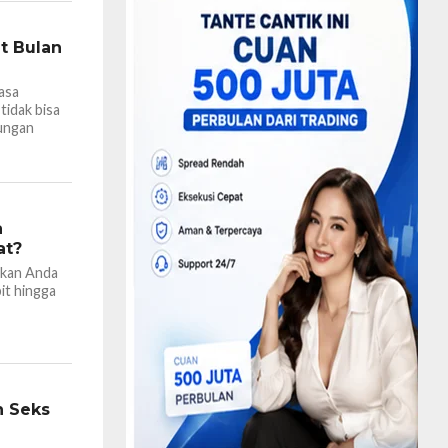
t Bulan
asa
tidak bisa
ungan
a
at?
skan Anda
it hingga
n Seks