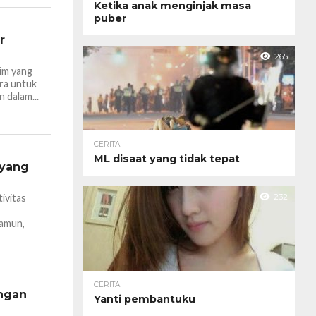
Ketika anak menginjak masa
puber
r
265
im yang
ra untuk
dalam...
CERITA
ML disaat yang tidak tepat
 yang
232
ivitas
Namun,
CERITA
ungan
Yanti pembantuku