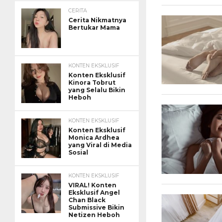
CERITA
Cerita Nikmatnya
Bertukar Mama
KONTEN EKSKLUSIF
Konten Eksklusif
Kinora Tobrut
yang Selalu Bikin
Heboh
KONTEN EKSKLUSIF
Konten Eksklusif
Monica Ardhea
yang Viral di Media
Sosial
KONTEN EKSKLUSIF
VIRAL! Konten
Eksklusif Angel
Chan Black
Submissive Bikin
Netizen Heboh