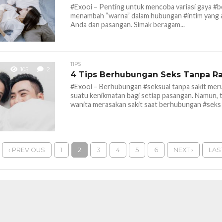
#Exooi – Penting untuk mencoba variasi gaya #be
menambah “warna” dalam hubungan #intim yang 
Anda dan pasangan. Simak beragam...
TIPS
105
2
4 Tips Berhubungan Seks Tanpa Ra
#Exooi – Berhubungan #seksual tanpa sakit me
suatu kenikmatan bagi setiap pasangan. Namun, t
wanita merasakan sakit saat berhubungan #seks 
‹ PREVIOUS
1
2
3
4
5
6
NEXT ›
LAS