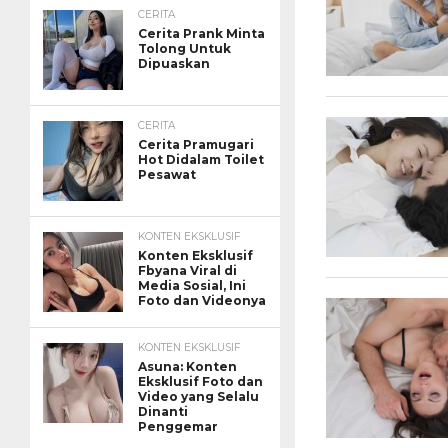
CERITA
Cerita Prank Minta
Tolong Untuk
Dipuaskan
CERITA
Cerita Pramugari
Hot Didalam Toilet
Pesawat
KONTEN EKSKLUSIF
Konten Eksklusif
Fbyana Viral di
Media Sosial, Ini
Foto dan Videonya
KONTEN EKSKLUSIF
Asuna: Konten
Eksklusif Foto dan
Video yang Selalu
Dinanti
Penggemar