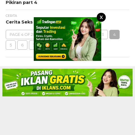
Pikiran part 4
CERITA
X
Cerita Seks Ngentot di Dapur
PAGE 4 OF 288
‹ PREVIOUS
1
2
3
4
5
6
7
8
NEXT ›
LAST »