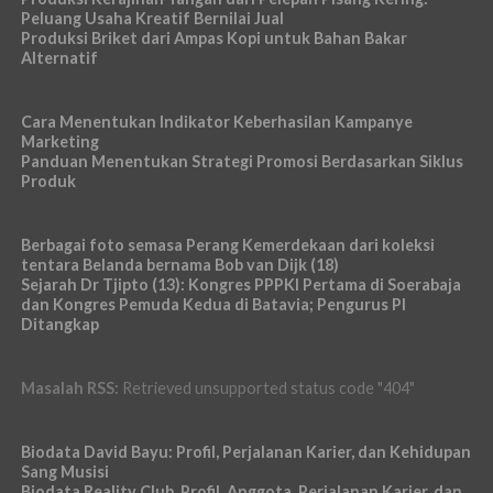
Peluang Usaha Kreatif Bernilai Jual
Produksi Briket dari Ampas Kopi untuk Bahan Bakar
Alternatif
Cara Menentukan Indikator Keberhasilan Kampanye
Marketing
Panduan Menentukan Strategi Promosi Berdasarkan Siklus
Produk
Berbagai foto semasa Perang Kemerdekaan dari koleksi
tentara Belanda bernama Bob van Dijk (18)
Sejarah Dr Tjipto (13): Kongres PPPKI Pertama di Soerabaja
dan Kongres Pemuda Kedua di Batavia; Pengurus PI
Ditangkap
Masalah RSS:
Retrieved unsupported status code "404"
Biodata David Bayu: Profil, Perjalanan Karier, dan Kehidupan
Sang Musisi
Biodata Reality Club, Profil, Anggota, Perjalanan Karier, dan