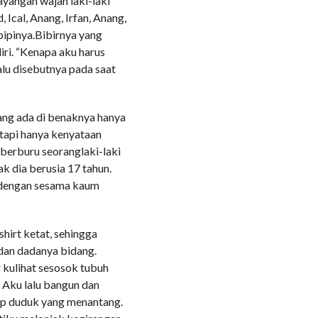
yangan wajah laki-laki
 Ical, Anang, Irfan, Anang,
pipinya.Bibirnya yang
iri. “Kenapa aku harus
lalu disebutnya pada saat
ang ada di benaknya hanya
tetapi hanya kenyataan
s berburu seoranglaki-laki
k dia berusia 17 tahun.
 dengan sesama kaum
hirt ketat, sehingga
 dan dadanya bidang.
 kulihat sesosok tubuh
. Aku lalu bangun dan
p duduk yang menantang.