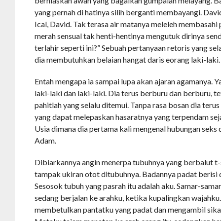
berhiaskan awan yang bagaikan gumpalan melayang. Ba
yang pernah di hatinya silih berganti membayangi. David,
Ical, David. Tak terasa air matanya meleleh membasahi 
merah sensual tak henti-hentinya mengutuk dirinya send
terlahir seperti ini?” Sebuah pertanyaan retoris yang se
dia membutuhkan belaian hangat daris eorang laki-laki.
Entah mengapa ia sampai lupa akan ajaran agamanya. Y
laki-laki dan laki-laki. Dia terus berburu dan berburu, 
pahitlah yang selalu ditemui. Tanpa rasa bosan dia teru
yang dapat melepaskan hasaratnya yang terpendam seja
Usia dimana dia pertama kali mengenal hubungan seks
Adam.
Dibiarkannya angin menerpa tubuhnya yang berbalut t-s
tampak ukiran otot ditubuhnya. Badannya padat berisi
Sesosok tubuh yang pasrah itu adalah aku. Samar-samar
sedang berjalan ke arahku, ketika kupalingkan wajahku
membetulkan pantatku yang padat dan mengambil sika