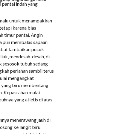
i pantai indah yang
-malu untuk menampakkan
tetapi karena bias
ah timur pantai. Angin
ka pun membalas sapaan
mbai-lambaikan pucuk
liuk, mendesah-desah, di
ak sesosok tubuh sedang
kah perlahan sambil terus
mulai mengangkat
t yang biru membentang
n. Kepasrahan mulai
uhnya yang atletis di atas
annya menerawang jauh di
song ke langit biru