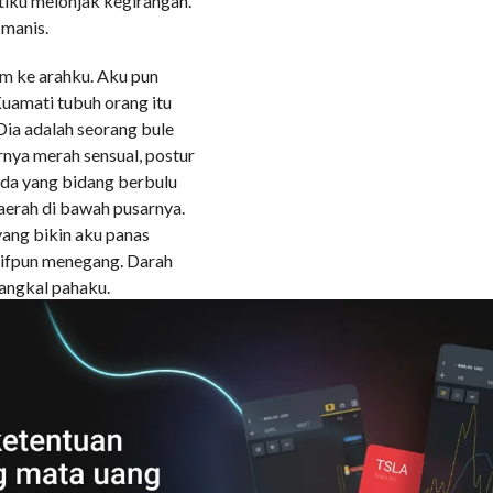
tiku melonjak kegirangan.
 manis.
am ke arahku. Aku pun
uamati tubuh orang itu
Dia adalah seorang bule
nya merah sensual, postur
ada yang bidang berbulu
aerah di bawah pusarnya.
ang bikin aku panas
itifpun menegang. Darah
angkal pahaku.
menggelora. Tatapan
anjangi tubuhnya hidup-
apanku. Tenggorokanku
r dia menyapaku dengan
vocabs yang pernah
i diriku dan kukendalikan