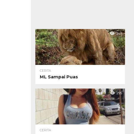
345
CERITA
ML Sampai Puas
295
CERITA