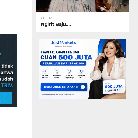
CERITA
Ngirit Baju….