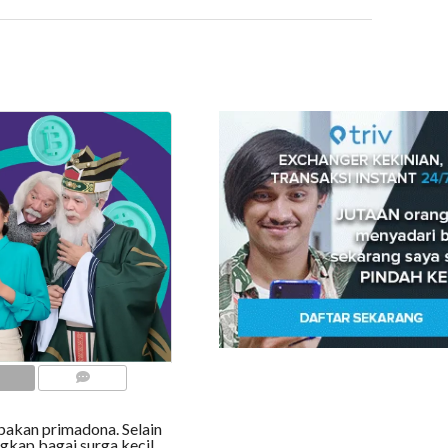
COMMENTS
pakan primadona. Selain
ngkap bagai surga kecil