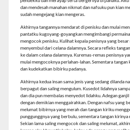
pendekku dan merayap serta bergerilya di pahaku. Aku
dan mendesah manahan nikmat dan nafsuku pun kian m
sudah mengejang kian mengeras.
Akhirnya tangannya mendarat di penisku dan mulai me
pantatku kugoyang-goyangkan mengimbangi permainan
mengocok penisku. Kulihat kepala penisnya yang besar
menyembul dari celana dalamnya. Secara refleks tang
ke dalam celana dalamnya. Kuremas-remas penisnya ya
mulai mengocoknya perlahan-lahan. Sementara tangan 
dan kudekatkan bibirku padanya.
Akhirnya kedua insan sama jenis yang sedang dilanda naf
berpagut dan saling mengulum. Kusedot lidahnya samp
dan dia pun membalas menyedot lidahku. Adegan ganjil
dengan demikian menggairahkan. Dengan nafsu yang b
melumat bibirnya yang merah dan tangan kiriku mengg
punggunggnya yang berbulu, sementara tangan kirinya
Sekian lama saling mengocok dan saling melumat, akhi