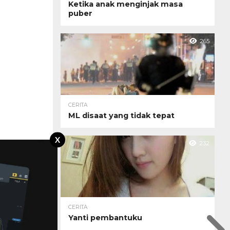
Ketika anak menginjak masa
puber
265
CERITA
ML disaat yang tidak tepat
X
232
CERITA
Yanti pembantuku