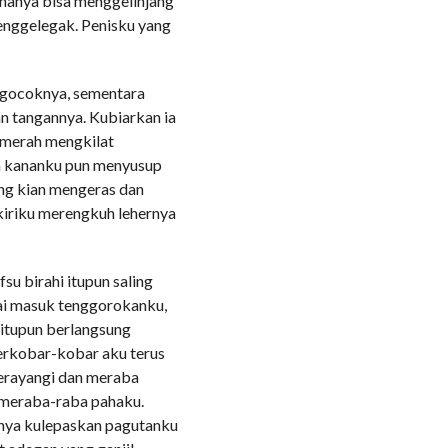
 hanya bisa menggelinjang
enggelegak. Penisku yang
ngocoknya, sementara
 tangannya. Kubiarkan ia
 merah mengkilat
an kananku pun menyusup
ng kian mengeras dan
kiriku merengkuh lehernya
su birahi itupun saling
ai masuk tenggorokanku,
 itupun berlangsung
erkobar-kobar aku terus
erayangi dan meraba
 meraba-raba pahaku.
rnya kulepaskan pagutanku