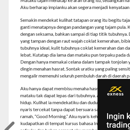
Mataku tajam menatap ke arah orang itu, sedangkan ha
Aku berharap impianku akan segera menjadi kenyataan
Semakin mendekat kulihat tatapan orang itu begitu taj
ganti menatapnya dengan pandangan yang tajam pula. K
dengan seksama, bahkan sampai di tiap titik tubuhnya. 
yang tampan dengan raut wajah coklat kemerahan, bibir
tubuhnya ideal, kulit tubuhnya coklat kemerahan dan d
lebat. Kutatap dia lama dan mataku pun terpaku pada d
Dengan hanya memakai celana dalam tampak tonjolan y
dingin menahan hasrat. Sontak uratku yang paling sens
mengalir memenuhi seluruh pembuluh darah di daerah p
Aku hanya dapat membisu menaha hasratku yang kian 
mataku tak dapat lepas dari tubuhnya. Aku terus menel
hidup. Kulihat ia mendekatiku dan duduk tepat di had
nyaris tercekat tanpa dapat bersuara sampai kudenga
ramah, “Good Morning.” Aku nyaris kehilangan semua 
kudapatkan di tempat kursus bahasa Inggrisku. Kukuasa