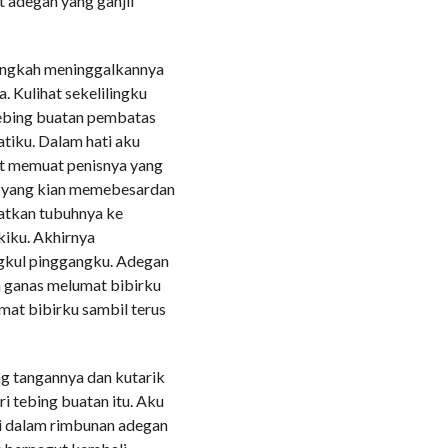
t adegan yang ganjil
langkah meninggalkannya
 Kulihat sekelilingku
tebing buatan pembatas
atiku. Dalam hati aku
pat memuat penisnya yang
ya yang kian memebesardan
atkan tubuhnya ke
iku. Akhirnya
ngkul pinggangku. Adegan
in ganas melumat bibirku
mat bibirku sambil terus
g tangannya dan kutarik
i tebing buatan itu. Aku
Di dalam rimbunan adegan