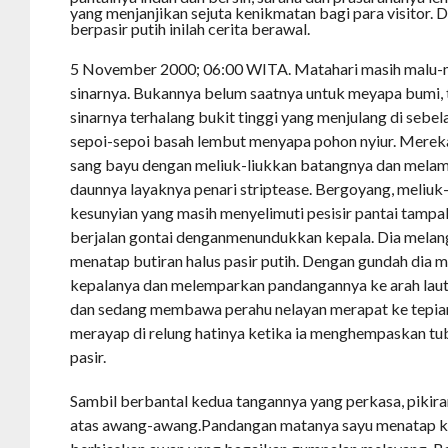
yang menjanjikan sejuta kenikmatan bagi para visitor. D
berpasir putih inilah cerita berawal.
5 November 2000; 06:00 WITA. Matahari masih malu
sinarnya. Bukannya belum saatnya untuk meyapa bumi, 
sinarnya terhalang bukit tinggi yang menjulang di sebel
sepoi-sepoi basah lembut menyapa pohon nyiur. Mere
sang bayu dengan meliuk-liukkan batangnya dan mela
daunnya layaknya penari striptease. Bergoyang, meliuk-
kesunyian yang masih menyelimuti pesisir pantai tamp
berjalan gontai denganmenundukkan kepala. Dia melang
menatap butiran halus pasir putih. Dengan gundah dia 
kepalanya dan melemparkan pandangannya ke arah lau
dan sedang membawa perahu nelayan merapat ke tepia
merayap di relung hatinya ketika ia menghempaskan tub
pasir.
Sambil berbantal kedua tangannya yang perkasa, pikir
atas awang-awang.Pandangan matanya sayu menatap ko