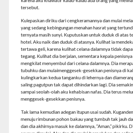
karena aku khawatir kalau-kalau ada orang yang meliha
tersebut.
Kulepaskan diriku dari cengkeramannya dan mulai me
yang sedang kebingungan menahan hasrat yang tertunda.
ternyata masih sunyi. Kuputuskan untuk duduk di atas 
hotel. Aku naik dan duduk di atasnya. Kulihat ia mendek
tertawa geli, karena kulihat celana dalamnya tidak da
tegang. Kulihat dia berjalan, sementara kepala penisn
mengkilat menyembul dari celana dalamnya. Dia merap
tubuhku dan mulaimenggesek-gesekkan penisnya di kak
kulingkarkan kedua tanganku di lehernya dan diamera
saling pagutpun tak dapat dihindarkan lagi. Dia semak
sampai seolah-olah aku kehabisan nafas. Dia terus melu
menggesek-gesekkan penisnya.
Tak lama kemudian adegan itupun usai sudah. Kuganden
menuju rimbunan pohon bakau yang tumbuh tak jauh dar
dan dia akhirnya masuk ke dalamnya, “Aman,” pikirku. 