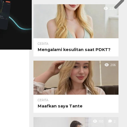
224
CERITA
Mengalami kesulitan saat PDKT?
206
CERITA
Maafkan saya Tante
193
2