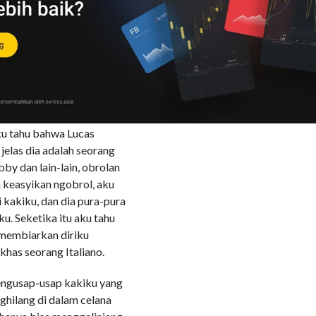
 sudah menyambung, “I’m
irku, “Good Morning, I’m
ain sepakbola pujaanku,
g yang di hadapanku
aku tahu bahwa Lucas
 jelas dia adalah seorang
bby dan lain-lain, obrolan
 keasyikan ngobrol, aku
i kakiku, dan dia pura-pura
u. Seketika itu aku tahu
 membiarkan diriku
khas seorang Italiano.
mengusap-usap kakiku yang
hilang di dalam celana