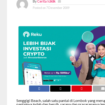
By
Cerita Iciklik
Posted on
7 Desember 2009
Senggigi Beach, salah satu pantai di Lombok yang meru
pantainya indah dan bersih, sarana dan prasarananya le