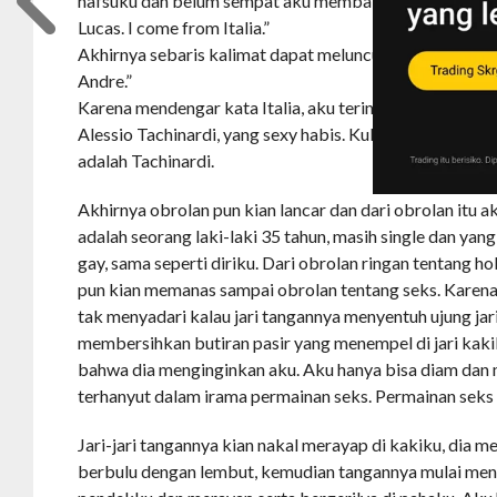
nafsuku dan belum sempat aku membalas salamnya dia
Lucas. I come from Italia.”
Akhirnya sebaris kalimat dapat meluncur dari celah bib
Andre.”
Karena mendengar kata Italia, aku teringat dengan pem
Alessio Tachinardi, yang sexy habis. Kubayangkan oran
adalah Tachinardi.
Akhirnya obrolan pun kian lancar dan dari obrolan itu 
adalah seorang laki-laki 35 tahun, masih single dan yang
gay, sama seperti diriku. Dari obrolan ringan tentang ho
pun kian memanas sampai obrolan tentang seks. Karena
tak menyadari kalau jari tangannya menyentuh ujung jar
membersihkan butiran pasir yang menempel di jari kakik
bahwa dia menginginkan aku. Aku hanya bisa diam dan
terhanyut dalam irama permainan seks. Permainan seks 
Jari-jari tangannya kian nakal merayap di kakiku, dia 
berbulu dengan lembut, kemudian tangannya mulai meng