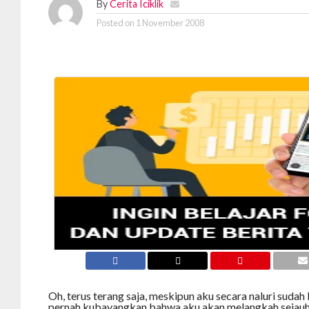
By
Cerita Iciklik
Posted on
1 November 2008
Oh, terus terang saja, meskipun aku secara naluri sudah 
pernah kubayangkan bahwa aku akan melangkah sejauh 