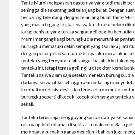
Tante Murni melepaskan dasternya yang tadi masih ber
sehingga dia sekarang jadi telanjang bulat. Dengan sua
berbaring telentang, dengan telanjang bulat Tante M
yang masih tegang itu, karena waktu itu aku belum dikh
kulup penisku yang terasa sangat geli bagiku kemudian
Murni mengangkangi burungku dia menurunkan pantatn
burungku memasuki celah sempit yang tadi aku jilati itu
dengan pelan-pelan sampai akhirnya aku merasakan ke
tanteku yang ternyata telah sangat basah. Aku tak men
tanteku ini, tetapi terasa geli, ngilu di sekitar kemaluank
Tanteku hanya diam saja setelah menelan burungku, di
dadanya ke wajahku sehingga aku mulai lagi menyedot p
kembali mendesis-desis, dan terasa dia memutar-muta
burungku seperti dikocok-kocok oleh tangan tanteku y
sekali.
Tanteku terus saja menggoyangkan pantatnya ke kanan-k
rasa yang lebih nikmat di sekitar kemaluanku. Rasa gel
membuat aku makin ganas menciumi bahkan juga meng