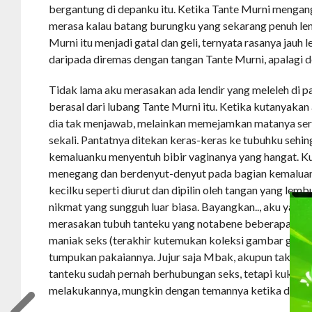
bergantung di depanku itu. Ketika Tante Murni mengan
merasa kalau batang burungku yang sekarang penuh lend
Murni itu menjadi gatal dan geli, ternyata rasanya jau
daripada diremas dengan tangan Tante Murni, apalagi d
Tidak lama aku merasakan ada lendir yang meleleh di p
berasal dari lubang Tante Murni itu. Ketika kutanyakan
dia tak menjawab, melainkan memejamkan matanya ser
sekali. Pantatnya ditekan keras-keras ke tubuhku sehi
kemaluanku menyentuh bibir vaginanya yang hangat. K
menegang dan berdenyut-denyut pada bagian kemalua
kecilku seperti diurut dan dipilin oleh tangan yang lemb
nikmat yang sungguh luar biasa. Bayangkan.., aku yang 
merasakan tubuh tanteku yang notabene beberapa tahu
maniak seks (terakhir kutemukan koleksi gambar gamba
tumpukan pakaiannya. Jujur saja Mbak, akupun tak tah
tanteku sudah pernah berhubungan seks, tetapi kukira 
melakukannya, mungkin dengan temannya ketika di K.