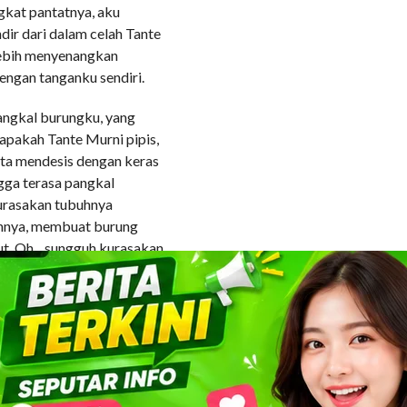
gkat pantatnya, aku
ir dari dalam celah Tante
h lebih menyenangkan
engan tanganku sendiri.
angkal burungku, yang
 apakah Tante Murni pipis,
ta mendesis dengan keras
ngga terasa pangkal
urasakan tubuhnya
nnya, membuat burung
ut. Oh.., sungguh kurasakan
baru SD kelas 3 telah
n lebih tua, yang mungkin
r porno di balik
u apakah sebelum itu
dia sudah pernah