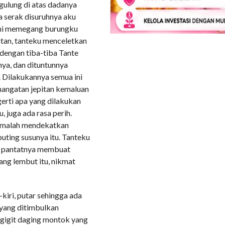
gulung di atas dadanya
ra serak disuruhnya aku
urni memegang burungku
itan, tanteku menceletkan
 dengan tiba-tiba Tante
ya, dan dituntunnya
. Dilakukannya semua ini
hangatan jepitan kemaluan
gerti apa yang dilakukan
u, juga ada rasa perih.
a malah mendekatkan
uting susunya itu. Tanteku
r pantatnya membuat
ang lembut itu, nikmat
iri, putar sehingga ada
i yang ditimbulkan
gigit daging montok yang