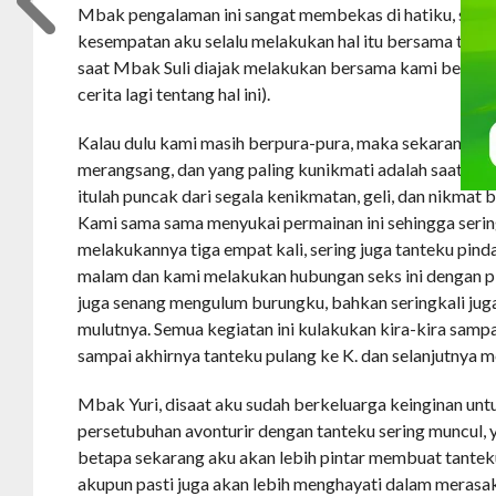
Mbak pengalaman ini sangat membekas di hatiku, setela
kesempatan aku selalu melakukan hal itu bersama tant
saat Mbak Suli diajak melakukan bersama kami bertiga 
cerita lagi tentang hal ini).
Kalau dulu kami masih berpura-pura, maka sekarang kam
merangsang, dan yang paling kunikmati adalah saat sp
itulah puncak dari segala kenikmatan, geli, dan nikmat
Kami sama sama menyukai permainan ini sehingga serin
melakukannya tiga empat kali, sering juga tanteku pi
malam dan kami melakukan hubungan seks ini dengan pi
juga senang mengulum burungku, bahkan seringkali jug
mulutnya. Semua kegiatan ini kulakukan kira-kira sampa
sampai akhirnya tanteku pulang ke K. dan selanjutnya m
Mbak Yuri, disaat aku sudah berkeluarga keinginan un
persetubuhan avonturir dengan tanteku sering muncul,
betapa sekarang aku akan lebih pintar membuat tantek
akupun pasti juga akan lebih menghayati dalam meras