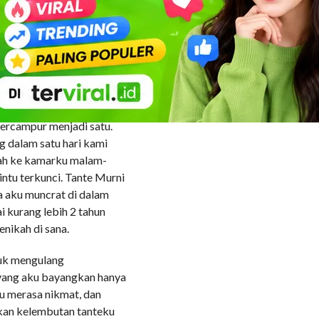
h kejadian itu setiap ada
eku, bahkan pada suatu
(nanti lain waktu aku
i sudah pintar saling
ermaku memancar keluar,
 bercampur menjadi satu.
g dalam satu hari kami
ndah ke kamarku malam-
ntu terkunci. Tante Murni
a aku muncrat di dalam
i kurang lebih 2 tahun
enikah di sana.
tuk mengulang
 yang aku bayangkan hanya
u merasa nikmat, dan
akan kelembutan tanteku