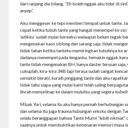
dari ranjang dia bilang, “Eh boleh nggak aku tidur di sini?
anyep”.
Aku menggeser ke tepi memberi tempat untuk tante. Ja
cepat ketika tubuh tante yang hangat menempel ke sis
‘adikku’ sudah mulai bereaksi walaupun belum tegak be
mengenakan kaos oblong dan sarung saja, tidak menge
tidak tahan ketika tanteku memiringkan tubuhnya ke a
dadanya menempel pada lenganku. Semakin nggak karua
tante tidak mengenakan BH, hanya daster terusan saja,
cukuplah, kira-kira 34B tapi terasa sudah sangat kenca
semakin berani, kuraih pinggang tante dan aku rapatka
tidak tahu siapa yang mulai kami telah saling berpagut
lincah menyelinap ke dalam mulutku yang segera kubelit
Mbak Yuri, selama itu aku hanya pernah berhubungan sek
dan selama itu juga trauma hubungan seksku dengan T
selalu beranggapan bahwa Tante Murni “lebih nikmat” dar
saatnya untuk membuktikan kebenaran memori masa lal