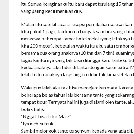
itu. Semua keinginanku itu baru dapat terulang 15 tahu
yang paling kecil menikah di K.
Malam itu setelah acara resepsi pernikahan selesai kam
kira pukul 1 pagi, dan karena banyak saudara yang dat
menyewa beberapa kamar hotel melati yang letaknya tid
kira 200 meter), kebetulan waktu itu aku satu rombon
bersama dua orang anaknya (10 thn dan 7 thn), suaminya
tugas kantornya yang tak bisa ditinggalkan. Tanteku ti
kedua anaknya, aku tidur di lantai dengan kasur extra. 
lelah kedua anaknya langsung tertidur tak lama setela
Walaupun lelah aku tak bisa memejamkan mata, karena
beberapa belas tahun lalu bersama tante yang sekarang
tempat tidur. Ternyata hal ini juga dialami oleh tante, a
bolak balik.
“Nggak bisa tidur Mas?”.
“Iya nich, sumuk”.
Sambil melongok tante tersenyum kepada yang ada dib