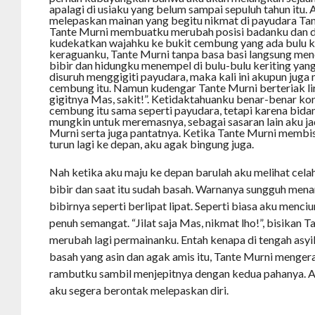
apalagi di usiaku yang belum sampai sepuluh tahun itu. 
melepaskan mainan yang begitu nikmat di payudara Tant
Tante Murni membuatku merubah posisi badanku dan 
kudekatkan wajahku ke bukit cembung yang ada bulu k
keraguanku, Tante Murni tanpa basa basi langsung me
bibir dan hidungku menempel di bulu-bulu keriting yang 
disuruh menggigiti payudara, maka kali ini akupun juga 
cembung itu. Namun kudengar Tante Murni berteriak lir
gigitnya Mas, sakit!”. Ketidaktahuanku benar-benar kon
cembung itu sama seperti payudara, tetapi karena bida
mungkin untuk meremasnya, sebagai sasaran lain aku j
Murni serta juga pantatnya. Ketika Tante Murni membis
turun lagi ke depan, aku agak bingung juga.
Nah ketika aku maju ke depan barulah aku melihat cel
bibir dan saat itu sudah basah. Warnanya sungguh men
bibirnya seperti berlipat lipat. Seperti biasa aku menci
penuh semangat. “Jilat saja Mas, nikmat lho!”, bisika
merubah lagi permainanku. Entah kenapa di tengah asyik
basah yang asin dan agak amis itu, Tante Murni meng
rambutku sambil menjepitnya dengan kedua pahanya. A
aku segera berontak melepaskan diri.