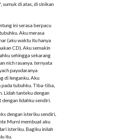
, sumuk di atas, di sinikan
ntung ini serasa berpacu
i tubuhku. Aku merasa
nar (aku waktu itu hanya
nakan CD). Aku semakin
rahku sehingga sekarang
n nich rasanya. ternyata
 yach payudaranya
ng di lenganku. Aku
n pada tubuhku. Tiba-tiba,
an. Lidah tanteku dengan
 dengan lidahku sendiri.
s dengan isteriku sendiri,
ante Murni membuat aku
i isteriku. Bagiku inilah
u itu.