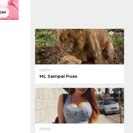
345
CERITA
ML Sampai Puas
296
CERITA