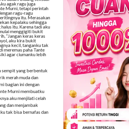
Aku agak ragu juga
e Murni, tetapi perintah
dengan ragu-ragu
eritingnya itu. Merasakan
nekan kepalaku sehingga
halus itu. Karena tadi aku
mulai menggigiti bukit
ih, “Jangan keras keras
yol, aku kira bukit
ngnya kecil, tanganku tak
adi meremas paha Tante
iki agar ciumanku lebih
ah sempit yang berbentuk
arik merah muda dan
umi bagian ini dengan
n Tante Murni membuatku
nya aku menjilati celah
erang dan menjambak
ku tak bisa bernafas dan