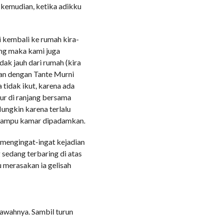
n kemudian, ketika adikku
i kembali ke rumah kira-
ang maka kami juga
ak jauh dari rumah (kira
gan dengan Tante Murni
 tidak ikut, karena ada
dur di ranjang bersama
Mungkin karena terlalu
h lampu kamar dipadamkan.
 mengingat-ingat kejadian
 sedang terbaring di atas
ku merasakan ia gelisah
awahnya. Sambil turun