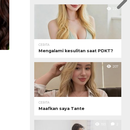
225
CERITA
Mengalami kesulitan saat PDKT?
207
CERITA
Maafkan saya Tante
193
2