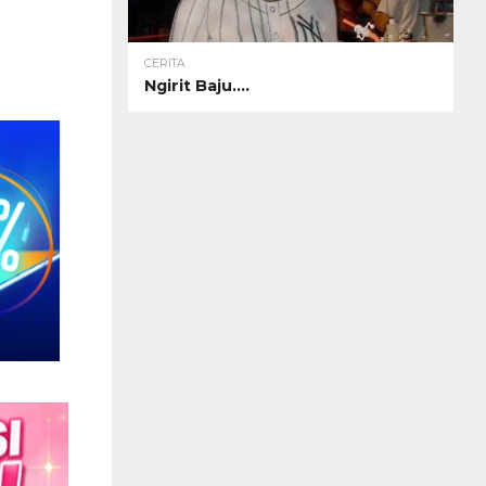
CERITA
Ngirit Baju….