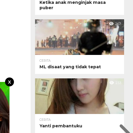
Ketika anak menginjak masa
puber
267
CERITA
ML disaat yang tidak tepat
X
233
CERITA
Yanti pembantuku