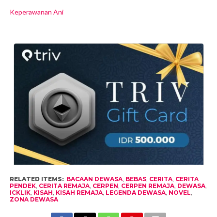
Keperawanan Ani
RELATED ITEMS:
BACAAN DEWASA
,
BEBAS
,
CERITA
,
CERITA
PENDEK
,
CERITA REMAJA
,
CERPEN
,
CERPEN REMAJA
,
DEWASA
,
ICKLIK
,
KISAH
,
KISAH REMAJA
,
LEGENDA DEWASA
,
NOVEL
,
ZONA DEWASA