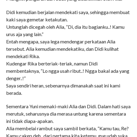
Didi kemudian berjalan mendekati saya, sehingga membuat
kaki saya gemetar ketakutan.
Untunglah dicegah oleh Alia, “Di, dia itu bagianku..! Kamu
urus aja yang lain.”
Entah mengapa, saya lega mendengar perkataan Alia
tersebut. Alia kemudian mendekatiku, dan Didi kulihat
mendekati Rika.
Kudengar Rika berteriak-teriak, namun Didi
membentaknya, “Lo ngga usah ribut..! Ngga bakal ada yang
denger..!”
Saya sendiri heran, sebenarnya dimanakah saat ini kami
berada.
Sementara Yuni memaki-maki Alia dan Didi. Dalam hati saya
merutuk, seharusnya dia merasa untung karena sementara
ini tidak diapa-apakan.
Alia membelai rambut saya sambil berkata, “Kamu tau, Re?
Kamu cakep deh.. dari pertama kita ketemu, gue udah suka