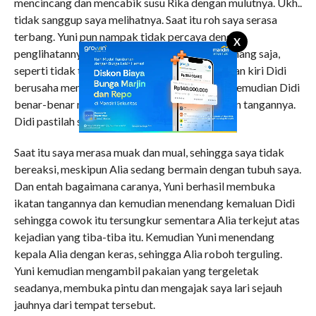
mencincang dan mencabik susu Rika dengan mulutnya. Ukh..
tidak sanggup saya melihatnya. Saat itu roh saya serasa
terbang. Yuni pun nampak tidak percaya dengan
X
penglihatannya. Hanya Alia tampak tenang-tenang saja,
seperti tidak terjadi apa-apa. Selanjutnya tangan kiri Didi
berusaha membetot susu Rika yang lain. Dan kemudian Didi
benar-benar mencabik-cabik susu Rika dengan tangannya.
Didi pastilah seorang psikopat seks.
Saat itu saya merasa muak dan mual, sehingga saya tidak
bereaksi, meskipun Alia sedang bermain dengan tubuh saya.
Dan entah bagaimana caranya, Yuni berhasil membuka
ikatan tangannya dan kemudian menendang kemaluan Didi
sehingga cowok itu tersungkur sementara Alia terkejut atas
kejadian yang tiba-tiba itu. Kemudian Yuni menendang
kepala Alia dengan keras, sehingga Alia roboh terguling.
Yuni kemudian mengambil pakaian yang tergeletak
seadanya, membuka pintu dan mengajak saya lari sejauh
jauhnya dari tempat tersebut.