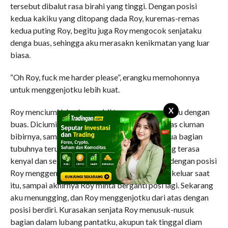
tersebut dibalut rasa birahi yang tinggi. Dengan posisi
kedua kakiku yang ditopang dada Roy, kuremas-remas
kedua puting Roy, begitu juga Roy mengocok senjataku
denga buas, sehingga aku merasakn kenikmatan yang luar
biasa.
“Oh Roy, fuck me harder please”, erangku memohonnya
untuk menggenjotku lebih kuat.
X
Roy menciumi leherku sambil terus menggenjotku dengan
buas. Diciuminya bibirku, yang tentunya kubalas ciuman
bibirnya, sambil tanganku terus meremas semua bagian
tubuhnya terutama bongakahan pantatnya yang terasa
kenyal dan seksi. Lama kami saling berciuman dengan posisi
Roy menggenjotku dari atas, ingin rasanya aku keluar saat
itu, sampai akhirnya Roy minta berganti posi lagi. Sekarang
aku menungging, dan Roy menggenjotku dari atas dengan
posisi berdiri. Kurasakan senjata Roy menusuk-nusuk
bagian dalam lubang pantatku, akupun tak tinggal diam