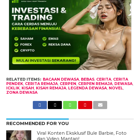
RELATED ITEMS:
BACAAN DEWASA
,
BEBAS
,
CERITA
,
CERITA
PENDEK
,
CERITA REMAJA
,
CERPEN
,
CERPEN REMAJA
,
DEWASA
,
ICKLIK
,
KISAH
,
KISAH REMAJA
,
LEGENDA DEWASA
,
NOVEL
,
ZONA DEWASA
RECOMMENDED FOR YOU
Viral Konten Eksklusif Bule Barbie, Foto
dan Video Mantap!