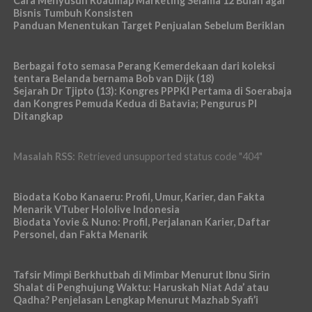
Cara Menyusun Roadmap Marketing Selama 12 Bulan agar
Bisnis Tumbuh Konsisten
Panduan Menentukan Target Penjualan Sebelum Beriklan
Berbagai foto semasa Perang Kemerdekaan dari koleksi
tentara Belanda bernama Bob van Dijk (18)
Sejarah Dr Tjipto (13): Kongres PPPKI Pertama di Soerabaja
dan Kongres Pemuda Kedua di Batavia; Pengurus PI
Ditangkap
Masalah RSS:
Retrieved unsupported status code "404"
Biodata Kobo Kanaeru: Profil, Umur, Karier, dan Fakta
Menarik VTuber Hololive Indonesia
Biodata Yovie & Nuno: Profil, Perjalanan Karier, Daftar
Personel, dan Fakta Menarik
Tafsir Mimpi Berkhutbah di Mimbar Menurut Ibnu Sirin
Shalat di Penghujung Waktu: Haruskah Niat Ada’ atau
Qadha? Penjelasan Lengkap Menurut Mazhab Syafi’i