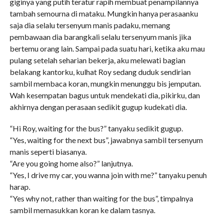
giginya yang putih teratur rapih membuat penampilannya
tambah semourna di mataku. Mungkin hanya perasaanku
saja dia selalu tersenyum manis padaku, memang
pembawaan dia barangkali selalu tersenyum manis jika
bertemu orang lain. Sampai pada suatu hari, ketika aku mau
pulang setelah seharian bekerja, aku melewati bagian
belakang kantorku, kulhat Roy sedang duduk sendirian
sambil membaca koran, mungkin menunggu bis jemputan.
Wah kesempatan bagus untuk mendekati dia, pikirku, dan
akhirnya dengan perasaan sedikit gugup kudekati dia.
“Hi Roy, waiting for the bus?” tanyaku sedikit gugup.
“Yes, waiting for the next bus”, jawabnya sambil tersenyum
manis seperti biasanya.
“Are you going home also?” lanjutnya.
“Yes, I drive my car, you wanna join with me?” tanyaku penuh
harap.
“Yes why not, rather than waiting for the bus”, timpalnya
sambil memasukkan koran ke dalam tasnya.