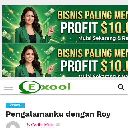
HOME
FILTER
BERITA
BIODATA
CERITA
CERPEN
EKSKLUSIF
FOTO
VIDEO
TIPS
MORE
CERITA
Pengalamanku dengan Roy
By
Cerita Iciklik