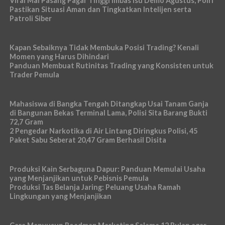
Viral Mal Pasang Pagar Tinggi Imbas Isu Demo Agustus, Polri
Pastikan Situasi Aman dan Tingkatkan Intelijen serta
Patroli Siber
Kapan Sebaiknya Tidak Membuka Posisi Trading? Kenali
Momen yang Harus Dihindari
Panduan Membuat Rutinitas Trading yang Konsisten untuk
Trader Pemula
Mahasiswa di Bangka Tengah Ditangkap Usai Tanam Ganja
di Bangunan Bekas Terminal Lama, Polisi Sita Barang Bukti
72,7 Gram
2 Pengedar Narkotika di Air Lintang Diringkus Polisi, 45
Paket Sabu Seberat 20,47 Gram Berhasil Disita
Produksi Kain Serbaguna Dapur: Panduan Memulai Usaha
yang Menjanjikan untuk Pebisnis Pemula
Produksi Tas Belanja Jaring: Peluang Usaha Ramah
Lingkungan yang Menjanjikan