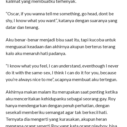
kalimat yang membuatku terhenyak.
“Oscar, if you wanna tell me something, go head, dont be
shy, I know what you want”, katanya dengan suaranya yang
datar dan tenang.
Aku benar-benar menjadi bisu saat itu, tapi kucoba untuk
menguasai keadaan dan akhirnya akupun berterus terang
kalo aku menaruh hati padanya.
“I know what you feel, I can understand, eventhough I never
do it with the same-sex, I think I can do it for you, because
you’re always nice to me”, ucapnya membuat aku tertegun.
Akhirnya makan malam itu merupakan saat penting ketika
aku menceritakan kehidupanku sebagai seorang gay. Roy
hanya mendengarkan dengan penuh perhatian, dengan
sesekali memberiku semangat agar tak berkecil hati.
Ternyata dia mengerti yang kurasakan, akupun heran
mengapa orang seperti Roy yang kata orang playboy, bisa