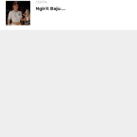
CERITA
Ngirit Baju….