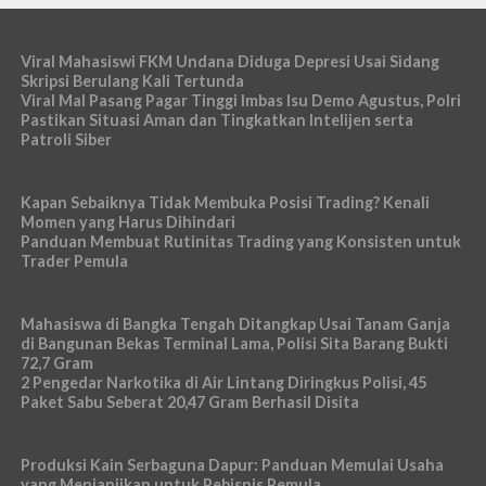
Viral Mahasiswi FKM Undana Diduga Depresi Usai Sidang
Skripsi Berulang Kali Tertunda
Viral Mal Pasang Pagar Tinggi Imbas Isu Demo Agustus, Polri
Pastikan Situasi Aman dan Tingkatkan Intelijen serta
Patroli Siber
Kapan Sebaiknya Tidak Membuka Posisi Trading? Kenali
Momen yang Harus Dihindari
Panduan Membuat Rutinitas Trading yang Konsisten untuk
Trader Pemula
Mahasiswa di Bangka Tengah Ditangkap Usai Tanam Ganja
di Bangunan Bekas Terminal Lama, Polisi Sita Barang Bukti
72,7 Gram
2 Pengedar Narkotika di Air Lintang Diringkus Polisi, 45
Paket Sabu Seberat 20,47 Gram Berhasil Disita
Produksi Kain Serbaguna Dapur: Panduan Memulai Usaha
yang Menjanjikan untuk Pebisnis Pemula