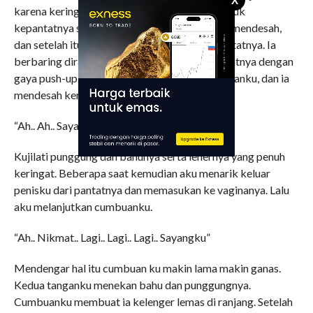
karena keringatnya dan air liurku. Lidahku masuk
kepantatnya seperti cacing kepanasan. Ia pun mendesah,
dan setelah itu aku memasukan penisku kepantatnya. Ia
berbaring diranjang dan aku mencumbui pantatnya dengan
gaya push-up. Tangannya memegang erat tanganku, dan ia
mendesah keras karena sakit.
“Ah.. Ah.. Sayangku”.
Kujilati punggung dan bahunya serta lehernya yang penuh
keringat. Beberapa saat kemudian aku menarik keluar
penisku dari pantatnya dan memasukan ke vaginanya. Lalu
aku melanjutkan cumbuanku.
“Ah.. Nikmat.. Lagi.. Lagi.. Lagi.. Sayangku”
Mendengar hal itu cumbuan ku makin lama makin ganas.
Kedua tanganku menekan bahu dan punggungnya.
Cumbuanku membuat ia kelenger lemas di ranjang. Setelah