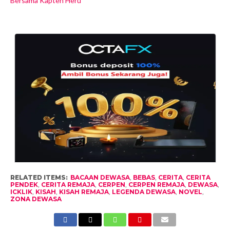
Bersama Kapten Heru
RELATED ITEMS:
BACAAN DEWASA
,
BEBAS
,
CERITA
,
CERITA
PENDEK
,
CERITA REMAJA
,
CERPEN
,
CERPEN REMAJA
,
DEWASA
,
ICKLIK
,
KISAH
,
KISAH REMAJA
,
LEGENDA DEWASA
,
NOVEL
,
ZONA DEWASA