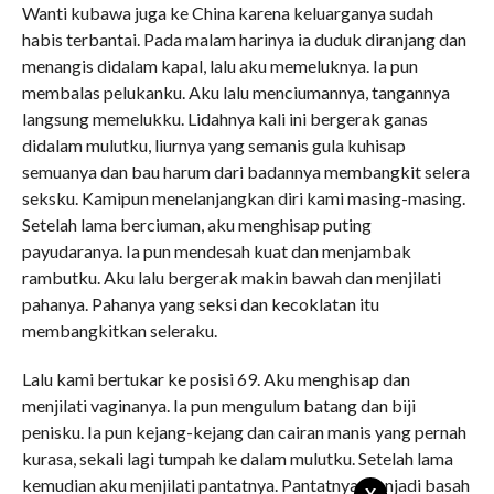
Wanti kubawa juga ke China karena keluarganya sudah
habis terbantai. Pada malam harinya ia duduk diranjang dan
menangis didalam kapal, lalu aku memeluknya. Ia pun
membalas pelukanku. Aku lalu menciumannya, tangannya
langsung memelukku. Lidahnya kali ini bergerak ganas
didalam mulutku, liurnya yang semanis gula kuhisap
semuanya dan bau harum dari badannya membangkit selera
seksku. Kamipun menelanjangkan diri kami masing-masing.
Setelah lama berciuman, aku menghisap puting
payudaranya. Ia pun mendesah kuat dan menjambak
rambutku. Aku lalu bergerak makin bawah dan menjilati
pahanya. Pahanya yang seksi dan kecoklatan itu
membangkitkan seleraku.
Lalu kami bertukar ke posisi 69. Aku menghisap dan
menjilati vaginanya. Ia pun mengulum batang dan biji
penisku. Ia pun kejang-kejang dan cairan manis yang pernah
kurasa, sekali lagi tumpah ke dalam mulutku. Setelah lama
kemudian aku menjilati pantatnya. Pantatnya menjadi basah
X