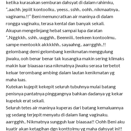
ketika kurasakan semburan dahsyat di dalam rahimku,
“..aachh. jepiit kontoolku.. yeess.. sshh.. oohh.. nikmaatnya..
vaginamu.!!” Beni memuncratkan air maninya di dalam
rongga vaginaku, terasa kental dan banyak sekali.
Akupun mengelinjang hebat sampai lupa daratan
“..Nggkkh.. sshh.. uugghh.. Beenniii.. teekeen kontoolmu..
sampe mentookk akkkkhh.. sayaahng.. aarrgghh..!!
gelombang demi gelombang kenikmatan menggulung
jiwaku, ooh benar benar tak kusangka makin sering klimaks
makin luar biaasaa rasa nikmatnya jiwaku serasa terbetot
keluar terombang ambing dalam lautan kenikmatan yg
maha luas.
Kutekan kujepit kekepit seluruh tubuhnya mulai batang
penisnya pantatnya pinggangnya bahkan dadanya yg kekar
kupeluk erat sekali.
Seluruh tetes air maninya kuperas dari batang kemaluannya
yg sedang terjepit menyatu di dalam liang vaginaku.
aarrgghh.. Nikmatnya sungguh luar biaasaa!! Oohh Beni aku
kuatir akan ketagihan dgn konttolmu yg maha dahsyat ini!!