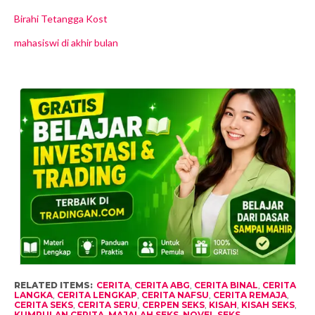
Birahi Tetangga Kost
mahasiswi di akhir bulan
RELATED ITEMS:
CERITA
,
CERITA ABG
,
CERITA BINAL
,
CERITA
LANGKA
,
CERITA LENGKAP
,
CERITA NAFSU
,
CERITA REMAJA
,
CERITA SEKS
,
CERITA SERU
,
CERPEN SEKS
,
KISAH
,
KISAH SEKS
,
KUMPULAN CERITA
,
MAJALAH SEKS
,
NOVEL SEKS