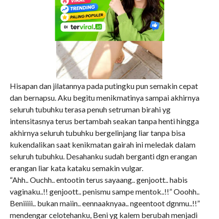
Hisapan dan jilatannya pada putingku pun semakin cepat
dan bernapsu. Aku begitu menikmatinya sampai akhirnya
seluruh tubuhku terasa penuh setruman birahi yg
intensitasnya terus bertambah seakan tanpa henti hingga
akhirnya seluruh tubuhku bergelinjang liar tanpa bisa
kukendalikan saat kenikmatan gairah ini meledak dalam
seluruh tubuhku. Desahanku sudah berganti dgn erangan
erangan liar kata kataku semakin vulgar.
“Ahh.. Ouchh.. entootin terus sayaang.. genjoott.. habis
vaginaku..!! genjoott.. penismu sampe mentok..!!” Ooohh..
Beniiiii.. bukan maiin.. eennaaknyaa.. ngeentoot dgnmu..!!”
mendengar celotehanku, Beni yg kalem berubah menjadi