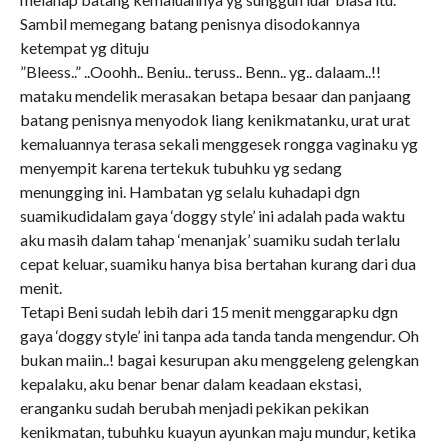
Sambil memegang batang penisnya disodokannya
ketempat yg dituju
”Bleess..” ..Ooohh.. Beniu.. teruss.. Benn.. yg.. dalaam..!!
mataku mendelik merasakan betapa besaar dan panjaang
batang penisnya menyodok liang kenikmatanku, urat urat
kemaluannya terasa sekali menggesek rongga vaginaku yg
menyempit karena tertekuk tubuhku yg sedang
menungging ini. Hambatan yg selalu kuhadapi dgn
suamikudidalam gaya ‘doggy style’ ini adalah pada waktu
aku masih dalam tahap ‘menanjak’ suamiku sudah terlalu
cepat keluar, suamiku hanya bisa bertahan kurang dari dua
menit.
Tetapi Beni sudah lebih dari 15 menit menggarapku dgn
gaya ‘doggy style’ ini tanpa ada tanda tanda mengendur. Oh
bukan maiin..! bagai kesurupan aku menggeleng gelengkan
kepalaku, aku benar benar dalam keadaan ekstasi,
eranganku sudah berubah menjadi pekikan pekikan
kenikmatan, tubuhku kuayun ayunkan maju mundur, ketika