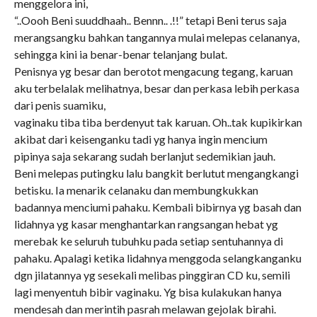
menggelora ini,
“..Oooh Beni suuddhaah.. Bennn.. .!!” tetapi Beni terus saja
merangsangku bahkan tangannya mulai melepas celananya,
sehingga kini ia benar-benar telanjang bulat.
Penisnya yg besar dan berotot mengacung tegang, karuan
aku terbelalak melihatnya, besar dan perkasa lebih perkasa
dari penis suamiku,
vaginaku tiba tiba berdenyut tak karuan. Oh..tak kupikirkan
akibat dari keisenganku tadi yg hanya ingin mencium
pipinya saja sekarang sudah berlanjut sedemikian jauh.
Beni melepas putingku lalu bangkit berlutut mengangkangi
betisku. Ia menarik celanaku dan membungkukkan
badannya menciumi pahaku. Kembali bibirnya yg basah dan
lidahnya yg kasar menghantarkan rangsangan hebat yg
merebak ke seluruh tubuhku pada setiap sentuhannya di
pahaku. Apalagi ketika lidahnya menggoda selangkanganku
dgn jilatannya yg sesekali melibas pinggiran CD ku, semili
lagi menyentuh bibir vaginaku. Yg bisa kulakukan hanya
mendesah dan merintih pasrah melawan gejolak birahi.