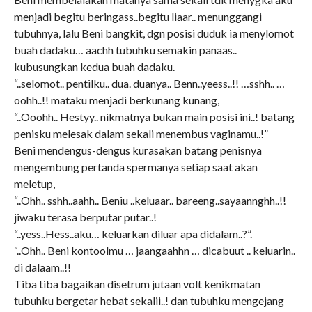
menjadi begitu beringass..begitu liaar.. menunggangi
tubuhnya, lalu Beni bangkit, dgn posisi duduk ia menylomot
buah dadaku… aachh tubuhku semakin panaas..
kubusungkan kedua buah dadaku.
“..selomot.. pentilku.. dua. duanya.. Benn..yeess..!! …sshh.. …
oohh..!! mataku menjadi berkunang kunang,
“..Ooohh.. Hestyy.. nikmatnya bukan main posisi ini..! batang
penisku melesak dalam sekali menembus vaginamu..!”
Beni mendengus-dengus kurasakan batang penisnya
mengembung pertanda spermanya setiap saat akan
meletup,
“..Ohh.. sshh..aahh.. Beniu ..keluaar.. bareeng..sayaannghh..!!
jiwaku terasa berputar putar..!
“..yess..Hess..aku… keluarkan diluar apa didalam..?”.
“..Ohh.. Beni kontoolmu … jaangaahhn … dicabuut .. keluarin..
di dalaam..!!
Tiba tiba bagaikan disetrum jutaan volt kenikmatan
tubuhku bergetar hebat sekalii..! dan tubuhku mengejang