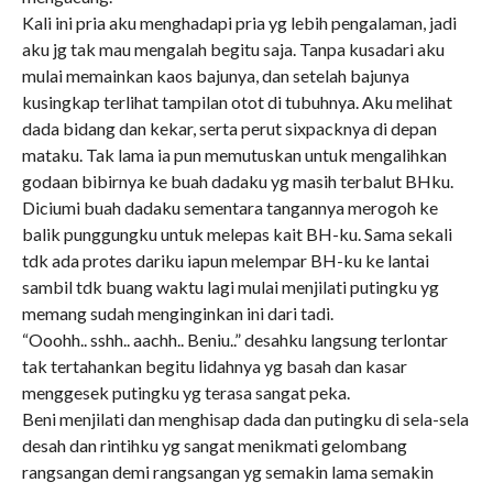
Kali ini pria aku menghadapi pria yg lebih pengalaman, jadi
aku jg tak mau mengalah begitu saja. Tanpa kusadari aku
mulai memainkan kaos bajunya, dan setelah bajunya
kusingkap terlihat tampilan otot di tubuhnya. Aku melihat
dada bidang dan kekar, serta perut sixpacknya di depan
mataku. Tak lama ia pun memutuskan untuk mengalihkan
godaan bibirnya ke buah dadaku yg masih terbalut BHku.
Diciumi buah dadaku sementara tangannya merogoh ke
balik punggungku untuk melepas kait BH-ku. Sama sekali
tdk ada protes dariku iapun melempar BH-ku ke lantai
sambil tdk buang waktu lagi mulai menjilati putingku yg
memang sudah menginginkan ini dari tadi.
“Ooohh.. sshh.. aachh.. Beniu..” desahku langsung terlontar
tak tertahankan begitu lidahnya yg basah dan kasar
menggesek putingku yg terasa sangat peka.
Beni menjilati dan menghisap dada dan putingku di sela-sela
desah dan rintihku yg sangat menikmati gelombang
rangsangan demi rangsangan yg semakin lama semakin