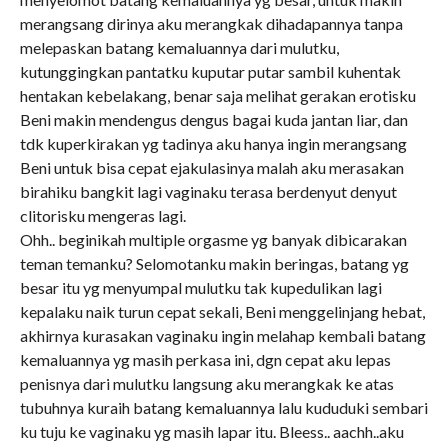
merangsang dirinya aku merangkak dihadapannya tanpa
melepaskan batang kemaluannya dari mulutku,
kutunggingkan pantatku kuputar putar sambil kuhentak
hentakan kebelakang, benar saja melihat gerakan erotisku
Beni makin mendengus dengus bagai kuda jantan liar, dan
tdk kuperkirakan yg tadinya aku hanya ingin merangsang
Beni untuk bisa cepat ejakulasinya malah aku merasakan
birahiku bangkit lagi vaginaku terasa berdenyut denyut
clitorisku mengeras lagi.
Ohh.. beginikah multiple orgasme yg banyak dibicarakan
teman temanku? Selomotanku makin beringas, batang yg
besar itu yg menyumpal mulutku tak kupedulikan lagi
kepalaku naik turun cepat sekali, Beni menggelinjang hebat,
akhirnya kurasakan vaginaku ingin melahap kembali batang
kemaluannya yg masih perkasa ini, dgn cepat aku lepas
penisnya dari mulutku langsung aku merangkak ke atas
tubuhnya kuraih batang kemaluannya lalu kududuki sembari
ku tuju ke vaginaku yg masih lapar itu. Bleess.. aachh..aku