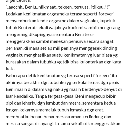
“..aacchh.. Beniu.. niikmaat.. tekeen.. teruuss.. itilkuu..!!”
Ledakan kenikmatan orgasmeku terasa seperti ‘forever’
menyemburkan lendir orgasme dalam vaginaku, kupeluk
tubuh Beni erat sekali wajahnya kuciumi sambil mengerang
mengerang dikupingnya sementara Beni terus
menggerakkan sambil menekan penisnya secara sangat
perlahan, di mana setiap mili penisnya menggesek dinding
vaginaku menghasilkan suatu kenikmatan yg luar biasa yg
kurasakan dalam tubuhku yg tdk bisa kulontarkan dgn kata
kata.
Beberapa detik kenikmatan yg terasa seperti ‘forever’ itu
akhirnya berakhir dgn tubuhku yg terkulai lemas dgn penis
Beni masih di dalam vaginaku yg masih berdenyut-denyut di
luar kendaliku. Tanpa tergesa-gesa, Beni mengecup bibir,
pipi dan leherku dgn lembut dan mesra, sementara kedua
lengan kekarnya memeluk tubuh lemasku dgn erat,
membuatku benar-benar merasa aman, terlindung dan
merasa sangat disayangi. Ia sama sekali tdk menggerakkan