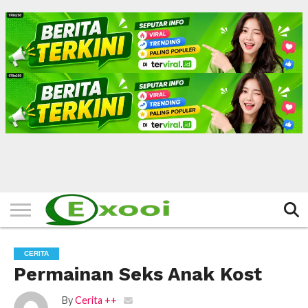
HOME
FILTER
BERITA
BIODATA
CERITA
CERPEN
EKSKLUSIF
FOTO
VIDEO
TIPS
MORE
CERITA
Permainan Seks Anak Kost
By
Cerita ++