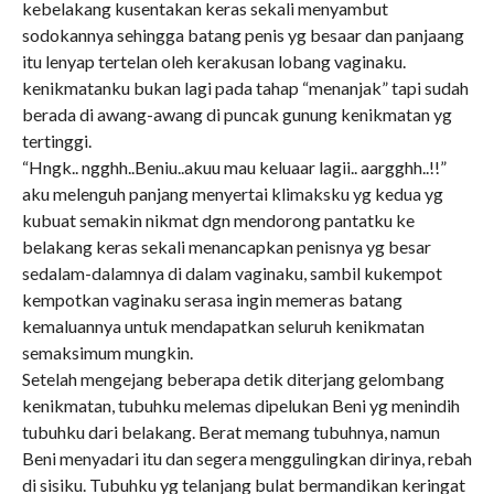
kebelakang kusentakan keras sekali menyambut
sodokannya sehingga batang penis yg besaar dan panjaang
itu lenyap tertelan oleh kerakusan lobang vaginaku.
kenikmatanku bukan lagi pada tahap “menanjak” tapi sudah
berada di awang-awang di puncak gunung kenikmatan yg
tertinggi.
“Hngk.. ngghh..Beniu..akuu mau keluaar lagii.. aargghh..!!”
aku melenguh panjang menyertai klimaksku yg kedua yg
kubuat semakin nikmat dgn mendorong pantatku ke
belakang keras sekali menancapkan penisnya yg besar
sedalam-dalamnya di dalam vaginaku, sambil kukempot
kempotkan vaginaku serasa ingin memeras batang
kemaluannya untuk mendapatkan seluruh kenikmatan
semaksimum mungkin.
Setelah mengejang beberapa detik diterjang gelombang
kenikmatan, tubuhku melemas dipelukan Beni yg menindih
tubuhku dari belakang. Berat memang tubuhnya, namun
Beni menyadari itu dan segera menggulingkan dirinya, rebah
di sisiku. Tubuhku yg telanjang bulat bermandikan keringat