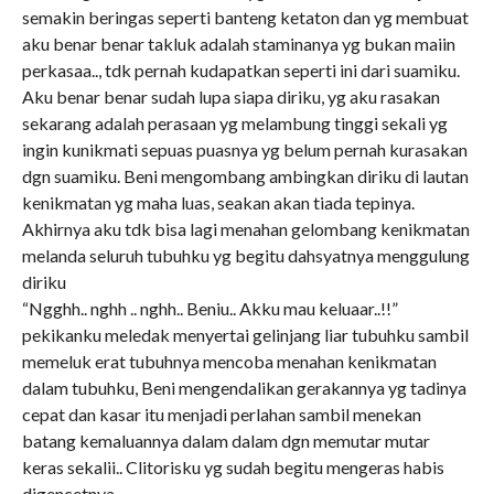
semakin beringas seperti banteng ketaton dan yg membuat
aku benar benar takluk adalah staminanya yg bukan maiin
perkasaa.., tdk pernah kudapatkan seperti ini dari suamiku.
Aku benar benar sudah lupa siapa diriku, yg aku rasakan
sekarang adalah perasaan yg melambung tinggi sekali yg
ingin kunikmati sepuas puasnya yg belum pernah kurasakan
dgn suamiku. Beni mengombang ambingkan diriku di lautan
kenikmatan yg maha luas, seakan akan tiada tepinya.
Akhirnya aku tdk bisa lagi menahan gelombang kenikmatan
melanda seluruh tubuhku yg begitu dahsyatnya menggulung
diriku
“Ngghh.. nghh .. nghh.. Beniu.. Akku mau keluaar..!!”
pekikanku meledak menyertai gelinjang liar tubuhku sambil
memeluk erat tubuhnya mencoba menahan kenikmatan
dalam tubuhku, Beni mengendalikan gerakannya yg tadinya
cepat dan kasar itu menjadi perlahan sambil menekan
batang kemaluannya dalam dalam dgn memutar mutar
keras sekalii.. Clitorisku yg sudah begitu mengeras habis
digencetnya.