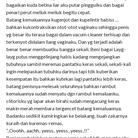
bagaikan kuda betina liar aku putar pinggulku dan bagai
penari perut meliuk meliuk begitu cepat.
Batang kemaluannya kugenjot dan kupelintir habiss …
bahkan kukontraksikan otot-otot vaginaku sehingga penis
yg besar itu terasa bagai dalam vacum cleaner terhisap dan
terkenyot didalam liang vaginaku. Dan yg terjadi adalah
benar benar membuatku bangga sekali, Beni bagai Layg-
layg putus menggelinjang habis kadang mengejangkan
tubuhnya sambil meremas pantatku keras sekali, sekali-kali
ingin melepaskan tubuhku darinya tapi tdk kuberikan
kesempatan itu bahkan kutekan lagi pantatku lebih keras,
batang penisnya melesak seluruhnya bahkan rambut
kemaluannya sudah menyatu dgn rambut kemaluanku,
clitorisku yg lapar akan birahi sudah mengacung keras
makin merah membara tergencet batang kemaluannya.
Badanku sedikit kumiringkan ke belakang, buah zakarnya
kuraih dan kuremas-remas,
“..Ooohh.. aachh.. yeess.. yeess.. yeess..!!”
Beni membelalakan matanya sama sekali tdk menygka aku