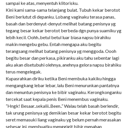
sampai ke atas, menyentuh klitorisku.
Kini kami sama-sama telanjang bulat. Tubuh kekar berotot
Beni berlutut di depanku. Lobang vaginaku terasa panas,
basah dan berdenyut-denyut melihat batang penisnya yg
tegang besar kekar berotot berbeda dgn punya suamiku yg
lebih kecil. Oohh..betul betul luar biasa napsu birahiku
makin mengebu gebu. Entah mengapa aku begitu
terangsang melihat batang penisnya yg menggoda. Oooh
begitu besar dan perkasa, pikiranku aku tahu sebentar lagi
aku akan disetubuhi olehnya, anehnya gelora napsu birahiku
terus mengelegak.
Kupasrahkan diriku ketika Beni membuka kakiku hingga
mengangkang lebar lebar, lalu Beni menurunkan pantatnya
dan menuntun penisnya ke bibir vaginaku. Kerongkonganku
tercekat saat kepala penis Beni menembus vaginaku.
”Hngk! Besaar..sekalii..Been..” Walau telah basah berlendir,
tak urung penisnya yg demikian besar kekar berotot begitu
seret memasuki liang vaginaku yg belum pernah merasakan
sebesar ini, membuatku menggigit bibir menahan