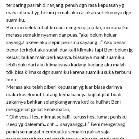
terbaring pasrah di ranjang, penuh dgn rasa kepuasan yg
maha nikmat yg belum pernah aku rasakan sebelumnya dgn
suamiku.
Beni memeluk tubuhku dan mengecup pipiku, membuatku
merasa semakin nyaman dan puas. “aku belum keluar
sayang..! okeee aku isepin penismu sayaang..!” Aku benar
benar terkejut aku sudah dua kali klimaks tapi Beni belum jg
keluar, bukan main perkasanya. biasanya malah suamiku
lebih dulu dari aku klimaksnya kadang kadang aku malah
tdk bisa klimaks dgn suamiku karena suamiku suka terburu
buru.
Merasa aku telah diberi kepuasan yg luar biasa darinya
maka kuselomot batang kemaluannya kujilat jilat buah
zakarnya bahkan selangkangannya ketika kulihat Beni
menggeliat geliat kenikmatan,
“..Ohh yess Hes.. nikmat sekalii.. teruss hes.. lumat penisku
iseep yg daleemm.. ohh…. saayaangg..!!” Beni mengerang
penuh semangat membuatku semakin gairah saja
menyelomot batang kemaluannya yg besar, untuk makin