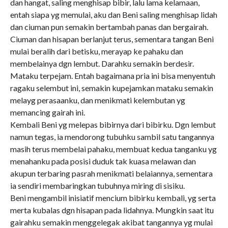
dan hangat, saling menghisap bibir, lalu lama kelamaan,
entah siapa yg memulai, aku dan Beni saling menghisap lidah
dan ciuman pun semakin bertambah panas dan bergairah.
Ciuman dan hisapan berlanjut terus, sementara tangan Beni
mulai beralih dari betisku, merayap ke pahaku dan
membelainya dgn lembut. Darahku semakin berdesir.
Mataku terpejam. Entah bagaimana pria ini bisa menyentuh
ragaku selembut ini, semakin kupejamkan mataku semakin
melayg perasaanku, dan menikmati kelembutan yg
memancing gairah ini.
Kembali Beni yg melepas bibirnya dari bibirku. Dgn lembut
namun tegas, ia mendorong tubuhku sambil satu tangannya
masih terus membelai pahaku, membuat kedua tanganku yg
menahanku pada posisi duduk tak kuasa melawan dan
akupun terbaring pasrah menikmati belaiannya, sementara
ia sendiri membaringkan tubuhnya miring di sisiku.
Beni mengambil inisiatif mencium bibirku kembali, yg serta
merta kubalas dgn hisapan pada lidahnya. Mungkin saat itu
gairahku semakin menggelegak akibat tangannya yg mulai