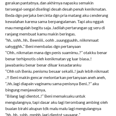
gerakan pantatnya, dan akhirnya napasku semakin
tersengal-sengal diselingi desah desah penuh kenikmatan.
Beda dgn perjaka bercinta dgn pria matang aku cenderung
kewalahan karena sama berpangalaman. Tapi aku nggak
mau mengalah begitu saja. Jadilah pertarungan yg seru di
ranjang membuat kamu makin beringas.
“hh.. sshh.. hh.. Beeniiii.. oohh ..suungguuhh.. niikmmaat
sahygghh..” Beni membalas dgn pertanyaan
“Ohh.. nikmatan mana dgn penis suamimu..?” otakku benar
benar terhipnotis oleh kenikmatan yg luar biasa..!
jawabanku benar benar diluar kesadaranku
“Ohh ssh Beniu. penismu besaar sekalii..! jauh lebih nikmaat
..!! Beni makin gencar melontarkan pertanyaan aneh aneh,
“..hh..lagi diapain vaginamu sama penisnya Beni..?” aku
bingung menjawabnya,
“Bilang lagi dientot..!” Beni memaksaku untuk
mengulangnya, tapi dasar aku lagi terombang ambing oleh
buaian birahi akupun tdk malu malu lagi mengulangnya
“hh.. hh.. sshh.. mmhh..lagi dientot sayaang..”