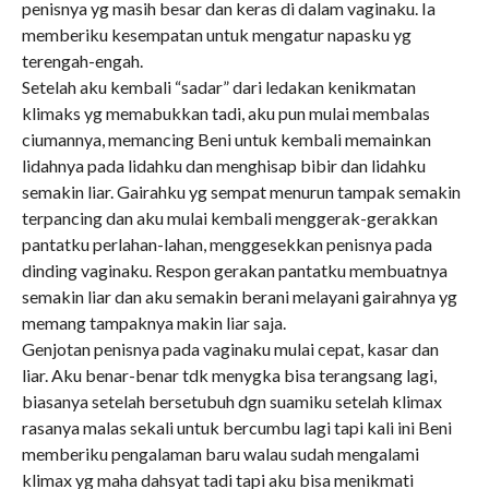
penisnya yg masih besar dan keras di dalam vaginaku. Ia
memberiku kesempatan untuk mengatur napasku yg
terengah-engah.
Setelah aku kembali “sadar” dari ledakan kenikmatan
klimaks yg memabukkan tadi, aku pun mulai membalas
ciumannya, memancing Beni untuk kembali memainkan
lidahnya pada lidahku dan menghisap bibir dan lidahku
semakin liar. Gairahku yg sempat menurun tampak semakin
terpancing dan aku mulai kembali menggerak-gerakkan
pantatku perlahan-lahan, menggesekkan penisnya pada
dinding vaginaku. Respon gerakan pantatku membuatnya
semakin liar dan aku semakin berani melayani gairahnya yg
memang tampaknya makin liar saja.
Genjotan penisnya pada vaginaku mulai cepat, kasar dan
liar. Aku benar-benar tdk menygka bisa terangsang lagi,
biasanya setelah bersetubuh dgn suamiku setelah klimax
rasanya malas sekali untuk bercumbu lagi tapi kali ini Beni
memberiku pengalaman baru walau sudah mengalami
klimax yg maha dahsyat tadi tapi aku bisa menikmati