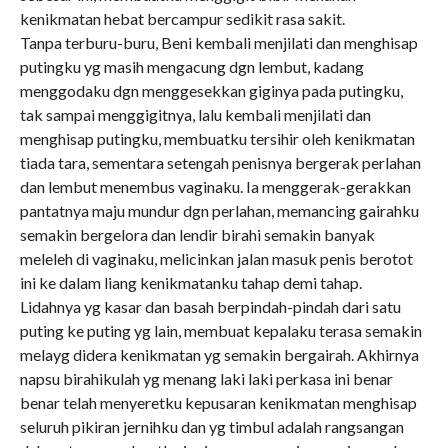
kenikmatan hebat bercampur sedikit rasa sakit.
Tanpa terburu-buru, Beni kembali menjilati dan menghisap
putingku yg masih mengacung dgn lembut, kadang
menggodaku dgn menggesekkan giginya pada putingku,
tak sampai menggigitnya, lalu kembali menjilati dan
menghisap putingku, membuatku tersihir oleh kenikmatan
tiada tara, sementara setengah penisnya bergerak perlahan
dan lembut menembus vaginaku. Ia menggerak-gerakkan
pantatnya maju mundur dgn perlahan, memancing gairahku
semakin bergelora dan lendir birahi semakin banyak
meleleh di vaginaku, melicinkan jalan masuk penis berotot
ini ke dalam liang kenikmatanku tahap demi tahap.
Lidahnya yg kasar dan basah berpindah-pindah dari satu
puting ke puting yg lain, membuat kepalaku terasa semakin
melayg didera kenikmatan yg semakin bergairah. Akhirnya
napsu birahikulah yg menang laki laki perkasa ini benar
benar telah menyeretku kepusaran kenikmatan menghisap
seluruh pikiran jernihku dan yg timbul adalah rangsangan