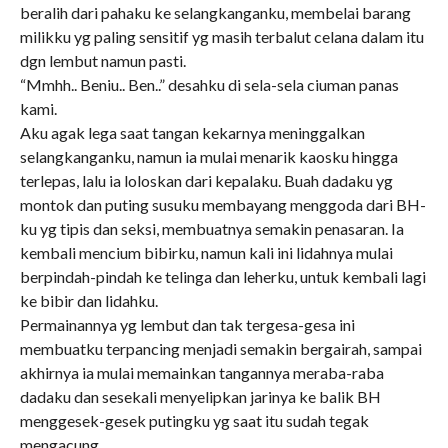
beralih dari pahaku ke selangkanganku, membelai barang
milikku yg paling sensitif yg masih terbalut celana dalam itu
dgn lembut namun pasti.
“Mmhh.. Beniu.. Ben..” desahku di sela-sela ciuman panas
kami.
Aku agak lega saat tangan kekarnya meninggalkan
selangkanganku, namun ia mulai menarik kaosku hingga
terlepas, lalu ia loloskan dari kepalaku. Buah dadaku yg
montok dan puting susuku membayang menggoda dari BH-
ku yg tipis dan seksi, membuatnya semakin penasaran. Ia
kembali mencium bibirku, namun kali ini lidahnya mulai
berpindah-pindah ke telinga dan leherku, untuk kembali lagi
ke bibir dan lidahku.
Permainannya yg lembut dan tak tergesa-gesa ini
membuatku terpancing menjadi semakin bergairah, sampai
akhirnya ia mulai memainkan tangannya meraba-raba
dadaku dan sesekali menyelipkan jarinya ke balik BH
menggesek-gesek putingku yg saat itu sudah tegak
mengacung.