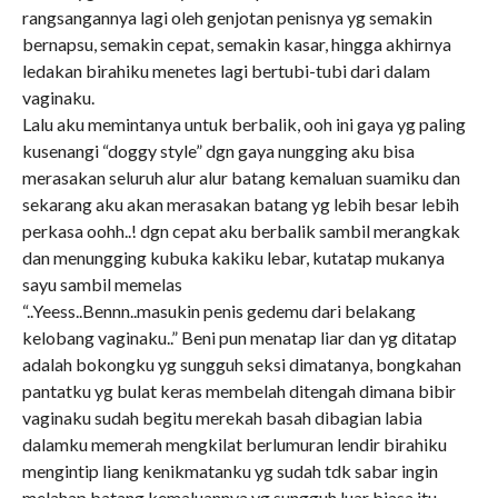
rangsangannya lagi oleh genjotan penisnya yg semakin
bernapsu, semakin cepat, semakin kasar, hingga akhirnya
ledakan birahiku menetes lagi bertubi-tubi dari dalam
vaginaku.
Lalu aku memintanya untuk berbalik, ooh ini gaya yg paling
kusenangi “doggy style” dgn gaya nungging aku bisa
merasakan seluruh alur alur batang kemaluan suamiku dan
sekarang aku akan merasakan batang yg lebih besar lebih
perkasa oohh..! dgn cepat aku berbalik sambil merangkak
dan menungging kubuka kakiku lebar, kutatap mukanya
sayu sambil memelas
“..Yeess..Bennn..masukin penis gedemu dari belakang
kelobang vaginaku..” Beni pun menatap liar dan yg ditatap
adalah bokongku yg sungguh seksi dimatanya, bongkahan
pantatku yg bulat keras membelah ditengah dimana bibir
vaginaku sudah begitu merekah basah dibagian labia
dalamku memerah mengkilat berlumuran lendir birahiku
mengintip liang kenikmatanku yg sudah tdk sabar ingin
melahap batang kemaluannya yg sungguh luar biasa itu.