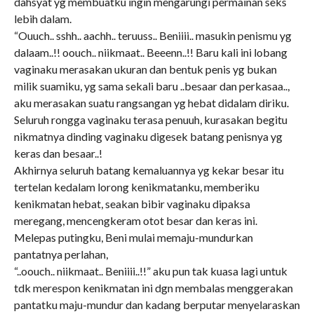
dahsyat yg membuatku ingin mengarungi permainan seks
lebih dalam.
“Ouuch.. sshh.. aachh.. teruuss.. Beniiii.. masukin penismu yg
dalaam..!! oouch.. niikmaat.. Beeenn..!! Baru kali ini lobang
vaginaku merasakan ukuran dan bentuk penis yg bukan
milik suamiku, yg sama sekali baru ..besaar dan perkasaa..,
aku merasakan suatu rangsangan yg hebat didalam diriku.
Seluruh rongga vaginaku terasa penuuh, kurasakan begitu
nikmatnya dinding vaginaku digesek batang penisnya yg
keras dan besaar..!
Akhirnya seluruh batang kemaluannya yg kekar besar itu
tertelan kedalam lorong kenikmatanku, memberiku
kenikmatan hebat, seakan bibir vaginaku dipaksa
meregang, mencengkeram otot besar dan keras ini.
Melepas putingku, Beni mulai memaju-mundurkan
pantatnya perlahan,
“..oouch.. niikmaat.. Beniiii..!!” aku pun tak kuasa lagi untuk
tdk merespon kenikmatan ini dgn membalas menggerakan
pantatku maju-mundur dan kadang berputar menyelaraskan