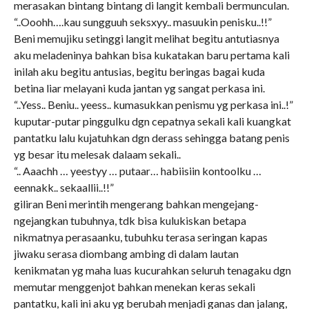
merasakan bintang bintang di langit kembali bermunculan.
“..Ooohh….kau sungguuh seksxyy.. masuukin penisku..!!”
Beni memujiku setinggi langit melihat begitu antutiasnya
aku meladeninya bahkan bisa kukatakan baru pertama kali
inilah aku begitu antusias, begitu beringas bagai kuda
betina liar melayani kuda jantan yg sangat perkasa ini.
“..Yess.. Beniu.. yeess.. kumasukkan penismu yg perkasa ini..!”
kuputar-putar pinggulku dgn cepatnya sekali kali kuangkat
pantatku lalu kujatuhkan dgn derass sehingga batang penis
yg besar itu melesak dalaam sekali..
“.. Aaachh … yeestyy … putaar… habiisiin kontoolku …
eennakk.. sekaallii..!!”
giliran Beni merintih mengerang bahkan mengejang-
ngejangkan tubuhnya, tdk bisa kulukiskan betapa
nikmatnya perasaanku, tubuhku terasa seringan kapas
jiwaku serasa diombang ambing di dalam lautan
kenikmatan yg maha luas kucurahkan seluruh tenagaku dgn
memutar menggenjot bahkan menekan keras sekali
pantatku, kali ini aku yg berubah menjadi ganas dan jalang,