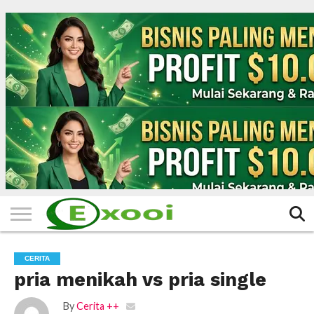
HOME
FILTER
BERITA
BIODATA
CERITA
CERPEN
EKSKLUSIF
FOTO
VIDEO
TIPS
MORE
CERITA
pria menikah vs pria single
By
Cerita ++