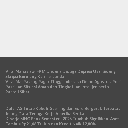
Viral Mahasiswi FKM Undana Diduga Depresi Usai Sidang
Skripsi Berulang Kali Tertunda
Viral Mal Pasang Pagar Tinggi Imbas Isu Demo Agustus, Polri
Pastikan Situasi Aman dan Tingkatkan Intelijen serta
Patroli Siber
Dolar AS Tetap Kokoh, Sterling dan Euro Bergerak Terbatas
Jelang Data Tenaga Kerja Amerika Serikat
Kinerja MNC Bank Semester I 2026 Tumbuh Signifikan, Aset
Tembus Rp21,68 Triliun dan Kredit Naik 12,80%