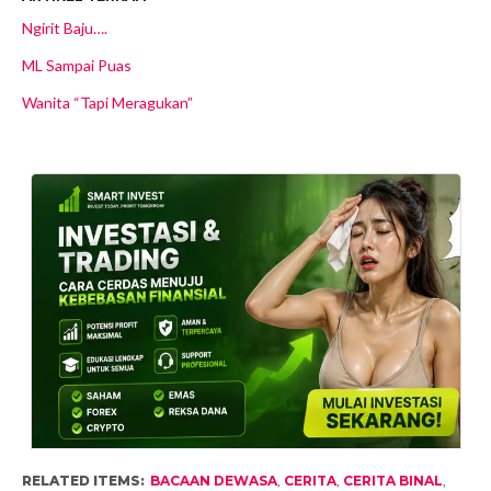
Ngirit Baju….
ML Sampai Puas
Wanita “Tapi Meragukan”
RELATED ITEMS:
BACAAN DEWASA
,
CERITA
,
CERITA BINAL
,