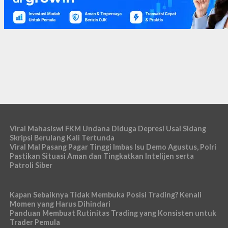
Viral Mahasiswi FKM Undana Diduga Depresi Usai Sidang
Skripsi Berulang Kali Tertunda
Viral Mal Pasang Pagar Tinggi Imbas Isu Demo Agustus, Polri
Pastikan Situasi Aman dan Tingkatkan Intelijen serta
Patroli Siber
Kapan Sebaiknya Tidak Membuka Posisi Trading? Kenali
Momen yang Harus Dihindari
Panduan Membuat Rutinitas Trading yang Konsisten untuk
Trader Pemula