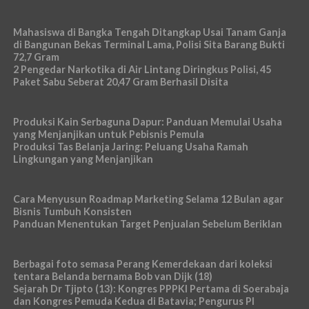
Mahasiswa di Bangka Tengah Ditangkap Usai Tanam Ganja
di Bangunan Bekas Terminal Lama, Polisi Sita Barang Bukti
72,7 Gram
2 Pengedar Narkotika di Air Lintang Diringkus Polisi, 45
Paket Sabu Seberat 20,47 Gram Berhasil Disita
Produksi Kain Serbaguna Dapur: Panduan Memulai Usaha
yang Menjanjikan untuk Pebisnis Pemula
Produksi Tas Belanja Jaring: Peluang Usaha Ramah
Lingkungan yang Menjanjikan
Cara Menyusun Roadmap Marketing Selama 12 Bulan agar
Bisnis Tumbuh Konsisten
Panduan Menentukan Target Penjualan Sebelum Beriklan
Berbagai foto semasa Perang Kemerdekaan dari koleksi
tentara Belanda bernama Bob van Dijk (18)
Sejarah Dr Tjipto (13): Kongres PPPKI Pertama di Soerabaja
dan Kongres Pemuda Kedua di Batavia; Pengurus PI