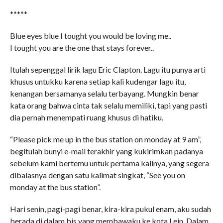
*****
Blue eyes blue I tought you would be loving me..
I tought you are the one that stays forever..
Itulah sepenggal lirik lagu Eric Clapton. Lagu itu punya arti
khusus untukku karena setiap kali kudengar lagu itu,
kenangan bersamanya selalu terbayang. Mungkin benar
kata orang bahwa cinta tak selalu memiliki, tapi yang pasti
dia pernah menempati ruang khusus di hatiku.
“Please pick me up in the bus station on monday at 9 am”,
begitulah bunyi e-mail terakhir yang kukirimkan padanya
sebelum kami bertemu untuk pertama kalinya, yang segera
dibalasnya dengan satu kalimat singkat, “See you on
monday at the bus station”.
Hari senin, pagi-pagi benar, kira-kira pukul enam, aku sudah
berada di dalam bis yang membawaku ke kota Lein. Dalam