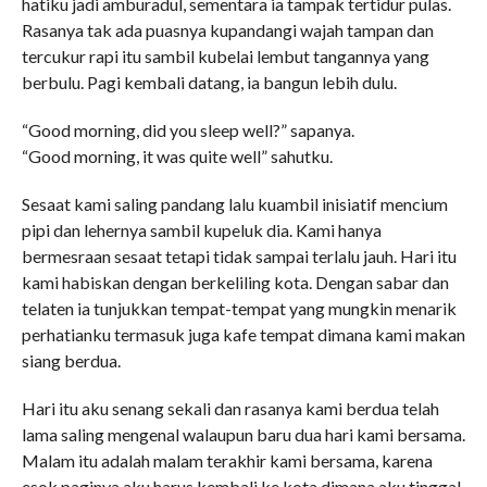
hatiku jadi amburadul, sementara ia tampak tertidur pulas.
Rasanya tak ada puasnya kupandangi wajah tampan dan
tercukur rapi itu sambil kubelai lembut tangannya yang
berbulu. Pagi kembali datang, ia bangun lebih dulu.
“Good morning, did you sleep well?” sapanya.
“Good morning, it was quite well” sahutku.
Sesaat kami saling pandang lalu kuambil inisiatif mencium
pipi dan lehernya sambil kupeluk dia. Kami hanya
bermesraan sesaat tetapi tidak sampai terlalu jauh. Hari itu
kami habiskan dengan berkeliling kota. Dengan sabar dan
telaten ia tunjukkan tempat-tempat yang mungkin menarik
perhatianku termasuk juga kafe tempat dimana kami makan
siang berdua.
Hari itu aku senang sekali dan rasanya kami berdua telah
lama saling mengenal walaupun baru dua hari kami bersama.
Malam itu adalah malam terakhir kami bersama, karena
esok paginya aku harus kembali ke kota dimana aku tinggal.