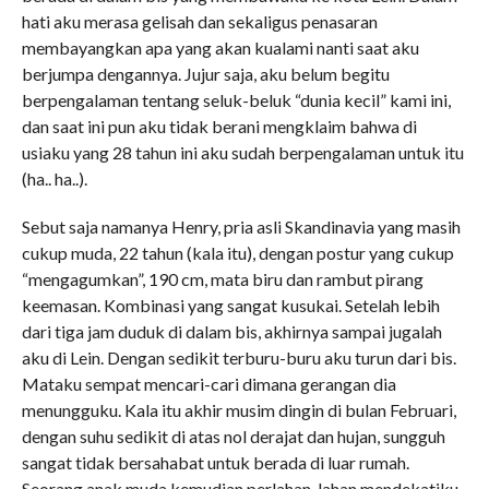
hati aku merasa gelisah dan sekaligus penasaran
membayangkan apa yang akan kualami nanti saat aku
berjumpa dengannya. Jujur saja, aku belum begitu
berpengalaman tentang seluk-beluk “dunia kecil” kami ini,
dan saat ini pun aku tidak berani mengklaim bahwa di
usiaku yang 28 tahun ini aku sudah berpengalaman untuk itu
(ha.. ha..).
Sebut saja namanya Henry, pria asli Skandinavia yang masih
cukup muda, 22 tahun (kala itu), dengan postur yang cukup
“mengagumkan”, 190 cm, mata biru dan rambut pirang
keemasan. Kombinasi yang sangat kusukai. Setelah lebih
dari tiga jam duduk di dalam bis, akhirnya sampai jugalah
aku di Lein. Dengan sedikit terburu-buru aku turun dari bis.
Mataku sempat mencari-cari dimana gerangan dia
menungguku. Kala itu akhir musim dingin di bulan Februari,
dengan suhu sedikit di atas nol derajat dan hujan, sungguh
sangat tidak bersahabat untuk berada di luar rumah.
Seorang anak muda kemudian perlahan-lahan mendekatiku..