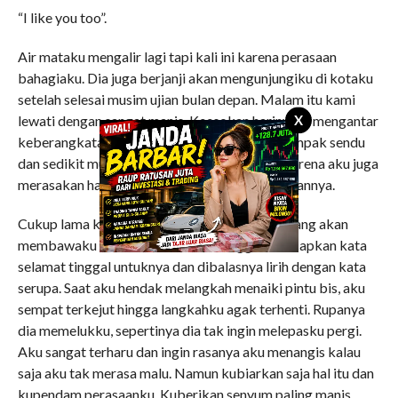
“I like you too”.
Air mataku mengalir lagi tapi kali ini karena perasaan
bahagiaku. Dia juga berjanji akan mengunjungiku di kotaku
setelah selesai musim ujian bulan depan. Malam itu kami
X
lewati dengan sangat manis. Keesokan harinya ia mengantar
keberangkatanku ke stasiun bis. Wajahnya nampak sendu
dan sedikit murung, aku pun memakluminya karena aku juga
merasakan hal yang sama seperti yang dirasakannya.
Cukup lama kami menunggu kedatangan bis yang akan
membawaku ke kota dimana aku tinggal. Kuucapkan kata
selamat tinggal untuknya dan dibalasnya lirih dengan kata
serupa. Saat aku hendak melangkah menaiki pintu bis, aku
sempat terkejut hingga langkahku agak terhenti. Rupanya
dia memelukku, sepertinya dia tak ingin melepasku pergi.
Aku sangat terharu dan ingin rasanya aku menangis kalau
saja aku tak merasa malu. Namun kubiarkan saja hal itu dan
kupendam perasaanku. Kuberikan senyum paling manis