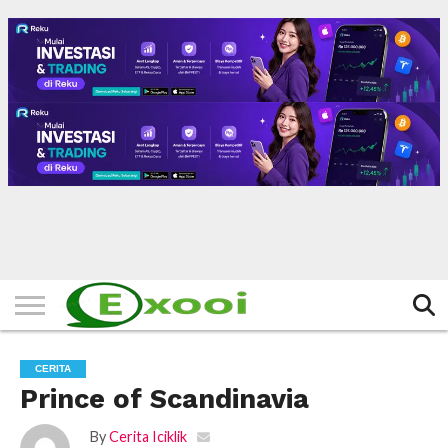
HOME
FILTER
BERITA
BIODATA
CERITA
CERPEN
EKSKLUSIF
FOTO
VIDEO
TIPS
MORE
CERITA
Prince of Scandinavia
By
Cerita Iciklik