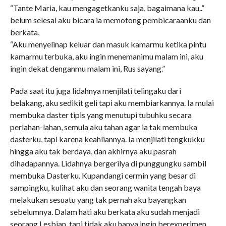
“Tante Maria, kau mengagetkanku saja, bagaimana kau..”
belum selesai aku bicara ia memotong pembicaraanku dan
berkata,
“Aku menyelinap keluar dan masuk kamarmu ketika pintu
kamarmu terbuka, aku ingin menemanimu malam ini, aku
ingin dekat denganmu malam ini, Rus sayang.”
Pada saat itu juga lidahnya menjilati telingaku dari
belakang, aku sedikit geli tapi aku membiarkannya. Ia mulai
membuka daster tipis yang menutupi tubuhku secara
perlahan-lahan, semula aku tahan agar ia tak membuka
dasterku, tapi karena keahliannya. Ia menjilati tengkukku
hingga aku tak berdaya, dan akhirnya aku pasrah
dihadapannya. Lidahnya bergerilya di punggungku sambil
membuka Dasterku. Kupandangi cermin yang besar di
sampingku, kulihat aku dan seorang wanita tengah baya
melakukan sesuatu yang tak pernah aku bayangkan
sebelumnya. Dalam hati aku berkata aku sudah menjadi
seorang Lesbian, tapi tidak aku hanya ingin berexperimen