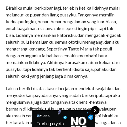
Birahiku mulai berkobar lagi, terlebih ketika lidahnya mulai
meluncur ke pusar dan liang pussyku. Tangannya memilin
kedua putingku, benar-benar pengalaman yang luar biasa,
entah bagaimana rasanya aku seperti ingin pipis tapi tak
bisa. Lidahnya memainkan klitorisku, dan mengacak-ngacak
seluruh bulu kemaluanku, semua ototku menegang, dan aku
mengerang kencang. Sepertinya Tante Maria tak peduli
dengan eranganku ia bahkan semakin membabi buta
memainkan lidahnya. Akhirnya kurasakan cairan keluar dari
pussyku, tapi lidahnya tak berhenti disitu saja, pahaku dan
seluruh kaki yang jenjang juga dimakannya.
Lalu ia berdiri di atas kasur berjalan mendekati wajahku dan
menyodorkan payudaranya yang sudah berkeriput, tapi aku
mengulumnya juga dan tangannya tak henti-hentinya
bermain di klitorisku. Aku juga ingin sedasyat ia walaupun
X
aku masih canggung untuk melakukan ini-itu. Tapi birahiku
berkata lain aku mulai menjilati seluruh tubuhnya juga dan ia