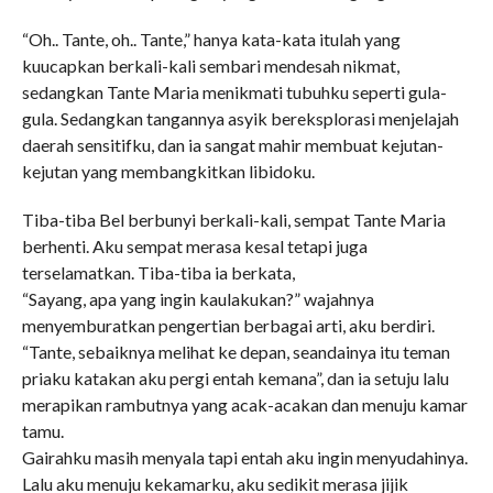
“Oh.. Tante, oh.. Tante,” hanya kata-kata itulah yang
kuucapkan berkali-kali sembari mendesah nikmat,
sedangkan Tante Maria menikmati tubuhku seperti gula-
gula. Sedangkan tangannya asyik bereksplorasi menjelajah
daerah sensitifku, dan ia sangat mahir membuat kejutan-
kejutan yang membangkitkan libidoku.
Tiba-tiba Bel berbunyi berkali-kali, sempat Tante Maria
berhenti. Aku sempat merasa kesal tetapi juga
terselamatkan. Tiba-tiba ia berkata,
“Sayang, apa yang ingin kaulakukan?” wajahnya
menyemburatkan pengertian berbagai arti, aku berdiri.
“Tante, sebaiknya melihat ke depan, seandainya itu teman
priaku katakan aku pergi entah kemana”, dan ia setuju lalu
merapikan rambutnya yang acak-acakan dan menuju kamar
tamu.
Gairahku masih menyala tapi entah aku ingin menyudahinya.
Lalu aku menuju kekamarku, aku sedikit merasa jijik