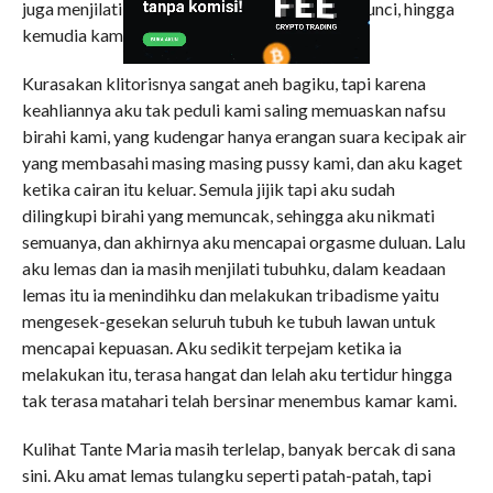
juga menjilati tubuhku. Tubuh kami saling terkunci, hingga
kemudia kami. berada pada posisi 69.
Kurasakan klitorisnya sangat aneh bagiku, tapi karena
keahliannya aku tak peduli kami saling memuaskan nafsu
birahi kami, yang kudengar hanya erangan suara kecipak air
yang membasahi masing masing pussy kami, dan aku kaget
ketika cairan itu keluar. Semula jijik tapi aku sudah
dilingkupi birahi yang memuncak, sehingga aku nikmati
semuanya, dan akhirnya aku mencapai orgasme duluan. Lalu
aku lemas dan ia masih menjilati tubuhku, dalam keadaan
lemas itu ia menindihku dan melakukan tribadisme yaitu
mengesek-gesekan seluruh tubuh ke tubuh lawan untuk
mencapai kepuasan. Aku sedikit terpejam ketika ia
melakukan itu, terasa hangat dan lelah aku tertidur hingga
tak terasa matahari telah bersinar menembus kamar kami.
Kulihat Tante Maria masih terlelap, banyak bercak di sana
sini. Aku amat lemas tulangku seperti patah-patah, tapi