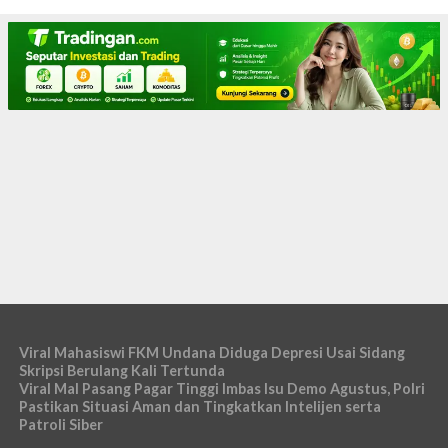
Viral Mahasiswi FKM Undana Diduga Depresi Usai Sidang
Skripsi Berulang Kali Tertunda
Viral Mal Pasang Pagar Tinggi Imbas Isu Demo Agustus, Polri
Pastikan Situasi Aman dan Tingkatkan Intelijen serta
Patroli Siber