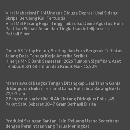
Viral Mahasiswi FKM Undana Diduga Depresi Usai Sidang
Skripsi Berulang Kali Tertunda
Viral Mal Pasang Pagar Tinggi Imbas Isu Demo Agustus, Polri
Pastikan Situasi Aman dan Tingkatkan Intelijen serta
Patroli Siber
Dolar AS Tetap Kokoh, Sterling dan Euro Bergerak Terbatas
Jelang Data Tenaga Kerja Amerika Serikat
Kinerja MNC Bank Semester I 2026 Tumbuh Signifikan, Aset
Tembus Rp21,68 Triliun dan Kredit Naik 12,80%
Mahasiswa di Bangka Tengah Ditangkap Usai Tanam Ganja
di Bangunan Bekas Terminal Lama, Polisi Sita Barang Bukti
72,7 Gram
2 Pengedar Narkotika di Air Lintang Diringkus Polisi, 45
Paket Sabu Seberat 20,47 Gram Berhasil Disita
Produksi Saringan Santan Kain, Peluang Usaha Sederhana
dengan Permintaan yang Terus Meningkat