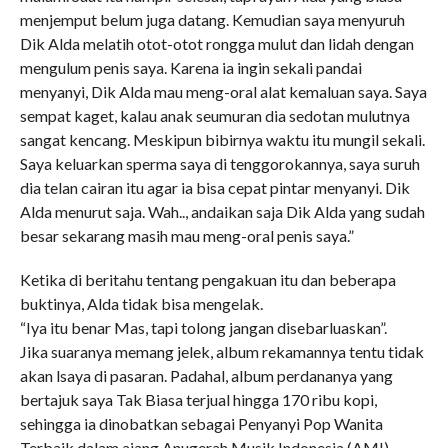
menjemput belum juga datang. Kemudian saya menyuruh
Dik Alda melatih otot-otot rongga mulut dan lidah dengan
mengulum penis saya. Karena ia ingin sekali pandai
menyanyi, Dik Alda mau meng-oral alat kemaluan saya. Saya
sempat kaget, kalau anak seumuran dia sedotan mulutnya
sangat kencang. Meskipun bibirnya waktu itu mungil sekali.
Saya keluarkan sperma saya di tenggorokannya, saya suruh
dia telan cairan itu agar ia bisa cepat pintar menyanyi. Dik
Alda menurut saja. Wah.., andaikan saja Dik Alda yang sudah
besar sekarang masih mau meng-oral penis saya.”
Ketika di beritahu tentang pengakuan itu dan beberapa
buktinya, Alda tidak bisa mengelak.
“Iya itu benar Mas, tapi tolong jangan disebarluaskan”.
Jika suaranya memang jelek, album rekamannya tentu tidak
akan lsaya di pasaran. Padahal, album perdananya yang
bertajuk saya Tak Biasa terjual hingga 170 ribu kopi,
sehingga ia dinobatkan sebagai Penyanyi Pop Wanita
Terbaik dalam ajang Anugerah Musik Indonesia (AMI)