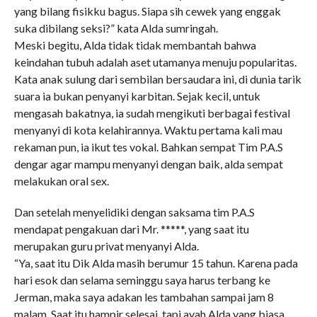
yang bilang fisikku bagus. Siapa sih cewek yang enggak
suka dibilang seksi?” kata Alda sumringah.
Meski begitu, Alda tidak tidak membantah bahwa
keindahan tubuh adalah aset utamanya menuju popularitas.
Kata anak sulung dari sembilan bersaudara ini, di dunia tarik
suara ia bukan penyanyi karbitan. Sejak kecil, untuk
mengasah bakatnya, ia sudah mengikuti berbagai festival
menyanyi di kota kelahirannya. Waktu pertama kali mau
rekaman pun, ia ikut tes vokal. Bahkan sempat Tim P.A.S
dengar agar mampu menyanyi dengan baik, alda sempat
melakukan oral sex.
Dan setelah menyelidiki dengan saksama tim P.A.S
mendapat pengakuan dari Mr. *****, yang saat itu
merupakan guru privat menyanyi Alda.
“Ya, saat itu Dik Alda masih berumur 15 tahun. Karena pada
hari esok dan selama seminggu saya harus terbang ke
Jerman, maka saya adakan les tambahan sampai jam 8
malam. Saat itu hampir selesai, tapi ayah Alda yang biasa