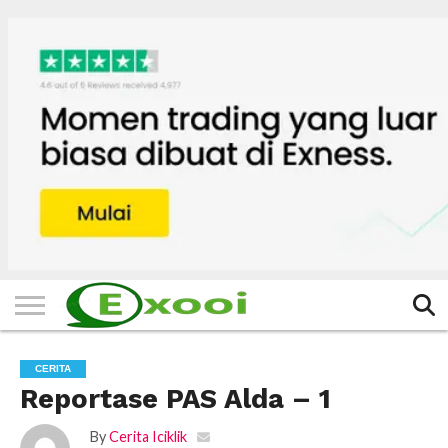
HOME
FILTER
BERITA
BIODATA
CERITA
CERPEN
EKSKLUSIF
FOTO
VIDEO
TIPS
MORE
CERITA
Reportase PAS Alda – 1
By
Cerita Iciklik