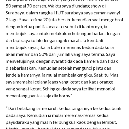
50 sampai 70 persen. Waktu saya diundang show di
Surabaya, dalam rangka HUT surabaya saya cuman nyanyi
2 lagu. Saya terima 20 juta bersih. kemudian saat mengobrol
dengan ketua panitia acara tersebut di kantornya, ia
membujuk saya untuk melakukan hubungan badan dengan
dia tapi saya tolak dengan agak marah. Ia kembali
membujuk saya, jika ia boleh meremas kedua dadaku ia
akan menambah 50% dari jumlah yang saya terima. Saya
menyetujuinya, dengan syarat tidak ada kamera dan tidak
disebarluaskan. Kemudian setelah mengunci pintu dan
jendela kamarnya, ia mulai membelakangiku. Saat itu Mas,
saya memakai celana jeans yang ketat dan kaos orange
yang sangat ketat. Sehingga dada saya terlihat menonjol
menantang, pantas saja dia horny”.
“Dari belakang ia menaruh kedua tangannya ke kedua buah
dada saya. Kemudian ia mulai meremas-remas kedua
payudaraku yang masih terbungkus kaos dengan lembut.
Mmhh.., mmhh.., begitu Mas saya mendesah, jujur saja