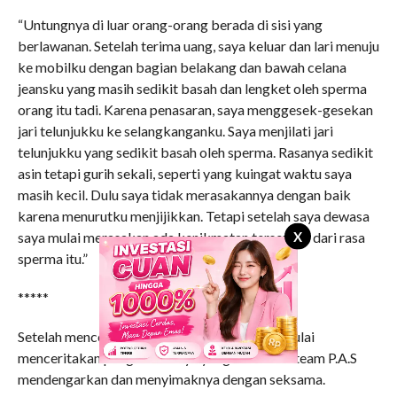
“Untungnya di luar orang-orang berada di sisi yang
berlawanan. Setelah terima uang, saya keluar dan lari menuju
ke mobilku dengan bagian belakang dan bawah celana
jeansku yang masih sedikit basah dan lengket oleh sperma
orang itu tadi. Karena penasaran, saya menggesek-gesekan
jari telunjukku ke selangkanganku. Saya menjilati jari
telunjukku yang sedikit basah oleh sperma. Rasanya sedikit
asin tetapi gurih sekali, seperti yang kuingat waktu saya
masih kecil. Dulu saya tidak merasakannya dengan baik
karena menurutku menjijikkan. Tetapi setelah saya dewasa
X
saya mulai merasakan ada kenikmatan tersendiri dari rasa
sperma itu.”
*****
Setelah menceritakan pengalamannya, Alda mulai
menceritakan pengalamannya yang lain. Kami team P.A.S
mendengarkan dan menyimaknya dengan seksama.