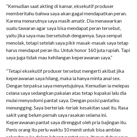
“Kemudian saat akting di kamar, eksekutif produser
memberitahu bahwa saya akan gagal mendapatkan peran.
Karena menurutnya saya masih amatir. Dia menawarkan
suatu tawaran agar saya bisa mendapat peran tersebut,
yaitu jika saya mau bersetubuh dengannya. Saya sempat
menolak, tetapi setelah saya pikir masak-masak saya tetap
harus mendapat peran itu. Untuk honor 160 juta rupiah. Tapi
saya juga tidak mau kehilangan keperawanan saya.”
“Tetapi eksekutif produser tersebut mengerti akibat jika
keperawanan saya hilang, maka ia hanya minta anal sex.
Dengan terpaksa saya menyetujuinya. Kemudian ia melepas
celana saya sedangkan pakaian atas tetap kupakai lalu dia
mulai menyodomi pantat saya. Dengan posisi pantatku
menungging. Saya berteriak-teriak kesakitan saat itu. Rasa
sakit yang belum pernah saya rasakan selama ini.
Keperawanan pantat saya direnggut oleh pria bajingan itu.
Penis orang itu perlu waktu 10 menit untuk bisa amblas
seluruhnya ke dalam lubang pantat saya. Itupun dubur saya