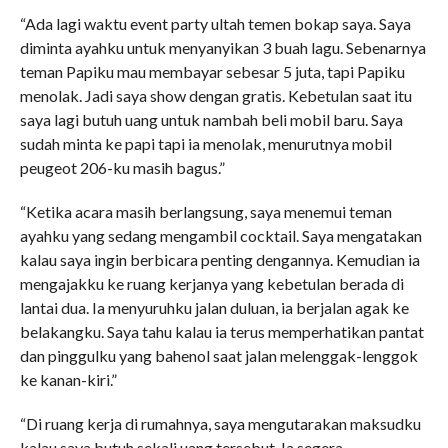
“Ada lagi waktu event party ultah temen bokap saya. Saya
diminta ayahku untuk menyanyikan 3 buah lagu. Sebenarnya
teman Papiku mau membayar sebesar 5 juta, tapi Papiku
menolak. Jadi saya show dengan gratis. Kebetulan saat itu
saya lagi butuh uang untuk nambah beli mobil baru. Saya
sudah minta ke papi tapi ia menolak, menurutnya mobil
peugeot 206-ku masih bagus.”
“Ketika acara masih berlangsung, saya menemui teman
ayahku yang sedang mengambil cocktail. Saya mengatakan
kalau saya ingin berbicara penting dengannya. Kemudian ia
mengajakku ke ruang kerjanya yang kebetulan berada di
lantai dua. Ia menyuruhku jalan duluan, ia berjalan agak ke
belakangku. Saya tahu kalau ia terus memperhatikan pantat
dan pinggulku yang bahenol saat jalan melenggak-lenggok
ke kanan-kiri.”
“Di ruang kerja di rumahnya, saya mengutarakan maksudku
kalau saya butuh sekali uang tersebut. Ia segera