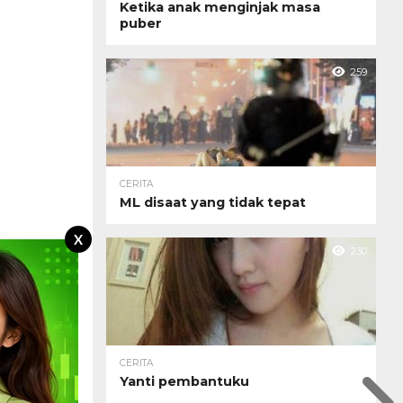
Ketika anak menginjak masa
puber
259
CERITA
ML disaat yang tidak tepat
X
230
CERITA
Yanti pembantuku