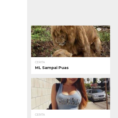
337
CERITA
ML Sampai Puas
289
CERITA