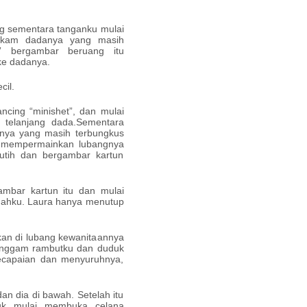
ng sementara tanganku mulai
rkam dadanya yang masih
t” bergambar beruang itu
ke dadanya.
cil.
ncing “minishet”, dan mulai
 telanjang dada.Sementara
nya yang masih terbungkus
ai mempermainkan lubangnya
utih dan bergambar kartun
mbar kartun itu dan mulai
dahku. Laura hanya menutup
kan di lubang kewanitaannya
genggam rambutku dan duduk
kecapaian dan menyuruhnya,
an dia di bawah. Setelah itu
k mulai membuka celana