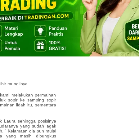
memindahkan tangannya dan
anku mulai menjelajah, lalu
dhi, liat jalan dong! entar
ta,
yum kecil seakan menyetujui
yang gelap karena kebetulan
Sambil mematikan mesin mobil
ibir mungilnya.
t kami melakukan permainan
duk sopir ke samping sopir
mainan lidah itu, sementara
k Laura sehingga posisinya
udaranya yang sudah agak
ih..” Kelamaan dia pun mulai
a yang masih dibungkus