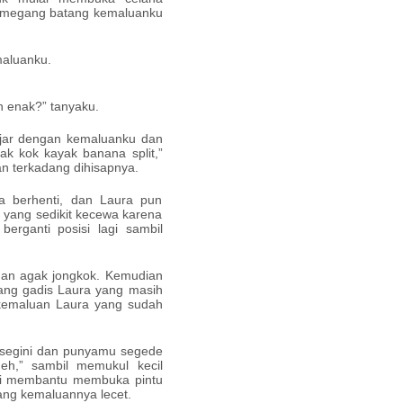
memegang batang kemaluanku
maluanku.
h enak?” tanyaku.
ajar dengan kemaluanku dan
k kok kayak banana split,”
n terkadang dihisapnya.
 berhenti, dan Laura pun
yang sedikit kecewa karena
erganti posisi lagi sambil
gan agak jongkok. Kemudian
ang gadis Laura yang masih
 kemaluan Laura yang sudah
 segini dan punyamu segede
deh,” sambil memukul kecil
ai membantu membuka pintu
bang kemaluannya lecet.