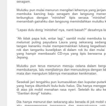
seragam.
Mulutku pun mulai menurun mengitari lehernya yang jenja
membuka kancing baju seragam dan langsung mene
terbungkus dengan “minishet” tipis serasa “minishe
menambah gairahku dan langsung memindahkan mulutku 
“Lepas dulu dong ‘minishet’-nya, nanti basah?” desahnya ke
“Ah tidak papa kok, entar lagi,” sambil mulai membuka ka
melumat puting payudara Laura yang sekarang sedang
tangan kananku mulai mempermainkan lubang kegadisan
rok dan tanganku kuselipkan di dalam rok itu dan mul
yang hampir membasahi CD-nya yang tipis berwarna p
Jepang.
Mulutku pun terus menurun menuju celana dalam berga
membukanya, lalu menjilatinya dan menusuknya dengan li
mata dan mengulum bibirnya merasakan kenikmatan.
Sesekali jari tengahku pun kumasukkan dan kuputar-putar
yang hanya ditumbuhi bulu-bulu halus. Dia hanya meng
di atas jok mobil menahan rasa nyeri. Setelah itu aku 
“Gantian dong!” kataku.
Dia hanya menurut dan sekarang aku berada di jok mobil d
aku menggenggam tangannya dan menuntunnya untu