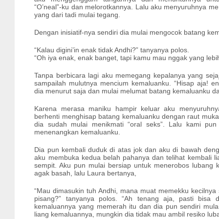
“O’neal”-ku dan melorotkannya. Lalu aku menyuruhnya 
yang dari tadi mulai tegang.
Dengan inisiatif-nya sendiri dia mulai mengocok batang ke
“Kalau digini’in enak tidak Andhi?” tanyanya polos.
“Oh iya enak, enak banget, tapi kamu mau nggak yang lebi
Tanpa berbicara lagi aku memegang kepalanya yang sej
sampailah mulutnya mencium kemaluanku. “Hisap aja! ena
dia menurut saja dan mulai melumat batang kemaluanku da
Karena merasa maniku hampir keluar aku menyuruhnya
berhenti menghisap batang kemaluanku dengan raut muka 
dia sudah mulai menikmati “oral seks”. Lalu kami pun b
menenangkan kemaluanku.
Dia pun kembali duduk di atas jok dan aku di bawah den
aku membuka kedua belah pahanya dan telihat kembali li
sempit. Aku pun mulai bersiap untuk menerobos lubang
agak basah, lalu Laura bertanya,
“Mau dimasukin tuh Andhi, mana muat memekku kecilnya
pisang?” tanyanya polos. “Ah tenang aja, pasti bisa 
kemaluannya yang memerah itu dan dia pun sendiri mul
liang kemaluannya, mungkin dia tidak mau ambil resiko lu