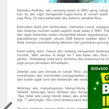
Namaku Andhika, aku seorang siswa di SMU yang cukup 
hari itu aku ingin mengambil tugas kimia di rumah sala
saja Rina. Di sana kebetulan aku ketemu sahabat Rina.
Kemudian kami pun berkenalan, namanya Laura, orangnya 
dan bodinya montok sudah seperti anak kelas 3 SMU. Pak
dan agak kekecilan makin menambah kesan payudaranya m
payudaranya mungkin ukuran 32B karena seakan akan b
tidak mampu membendung tekanan dari gundukan gunung 
Kami saling diam, hanya aku sedang mengamati dadanya
montok. Wah serasa di langit ke-7 kali kalau aku bisa 
pikirku. Terkadang mata kami bertemu dan bukannya ke GR
juga punya perasaan terhadapku.
Setelah satu jam berada di rumah Rina, aku pun berpami
menahanku dan memintaku mengantarkan Laura pulang 
dan sudah agak sore dan kebetulan aku sedang bawa “Kija
Akhirnya aku menyetujuinya hitung-hitung ini kesempa
Setelah beberapa lama terdiam aku mengawali pembic
“Apa tidak ada yang marah kalau aku antar cuma berdu
lagi..?” pancingku. Dia cuma tertawa kecil dan berkata, “A
Secara perlahan tangan kiriku mulai menggerayang m