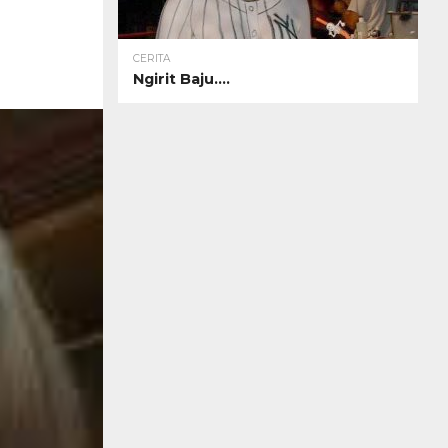
CERITA
Ngirit Baju….