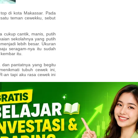
top di kota Makassar. Pada
h satu teman cewekku, sebut
cukup cantik, manis, putih
aian sekolahnya yang putih
enjadi lebih besar. Ukuran
aju seragam-nya itu sudah
kembar itu.
 dan pantatnya yang begitu
menikmati tubuh cewek ini,
-an tapi aku rasa cewek ini
tan kepada Rina tetapi dia
karena rumahnya agak jauh
ng Rangga” milik bapakku.
tan untuk mendekati Laura.
araan dengan menanyakan,
a, entar pacar kamu marah
ku belum punya pacar kok.”
encoba memegang tangannya