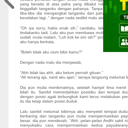
yang berada di atas paha yang dibalut rok-nya. Dia 
tinggallah tanganku dengan pahanya. Tanpa menolak tang
tiba-tiba dia mengangkat tanganku dari pahanya, “Awas An
kecelakan lagi..” dengan nada sedikit malu aku hanya berka
“Oh iya sorry, habis enak sih,” candaku, lalu dia tersen
tindakanku tadi. Lalu aku pun membawa mobil ke tempat 
sudah mulai malam, “Loh kok ke sini sih?” protes Laura. 
aku hanya berkata,
“Boleh tidak aku cium bibir kamu?”
Dengan nada malu dia menjawab,
“Ahh tidak tau ahh, aku belum pernah gituan.”
“Ah tenang aja, nanti aku ajari,” seraya langsung melumat b
Dia pun mulai menikmatinya, setelah hampir lima meni
lidah itu. Sambil memindahkan posisiku dari tempat du
dengan posisi agak terbungkuk kami terus melakukan per
itu dia tetap dalam posisi duduk.
Lalu sambil melumat bibirnya aku menyetel tempat dudu
berbaring dan tanganku pun mulai mempermainkan pay
besar, dia pun mendesah, “Ahh, pelan-pelan Andhi sakit n
menyukaiku cara mempermainkan kedua payudarany