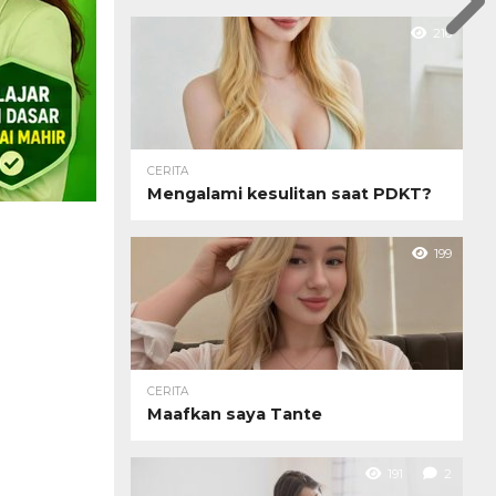
216
CERITA
Mengalami kesulitan saat PDKT?
199
CERITA
Maafkan saya Tante
191
2