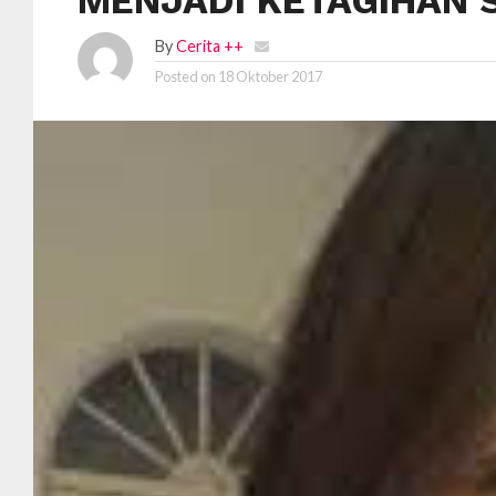
MENJADI KETAGIHAN 
By
Cerita ++
Posted on
18 Oktober 2017