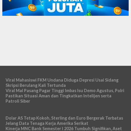
Viral Mahasiswi FKM Undana Diduga Depresi Usai Sidang
Skripsi Berulang Kali Tertunda
Viral Mal Pasang Pagar Tinggi Imbas Isu Demo Agustus, Polri
Pastikan Situasi Aman dan Tingkatkan Intelijen serta
Patroli Siber
Dolar AS Tetap Kokoh, Sterling dan Euro Bergerak Terbatas
Jelang Data Tenaga Kerja Amerika Serikat
Kinerja MNC Bank Semester I 2026 Tumbuh Signifikan, Aset