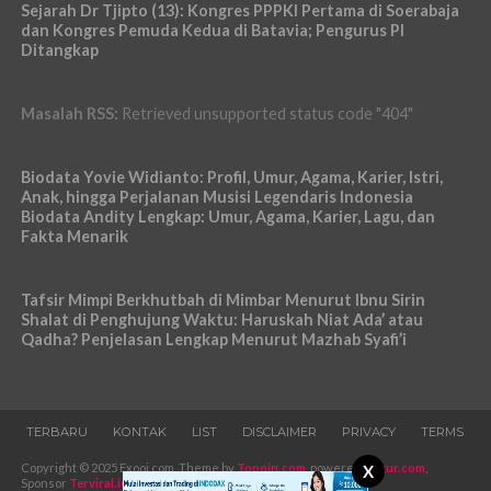
Sejarah Dr Tjipto (13): Kongres PPPKI Pertama di Soerabaja
dan Kongres Pemuda Kedua di Batavia; Pengurus PI
Ditangkap
Masalah RSS:
Retrieved unsupported status code "404"
Biodata Yovie Widianto: Profil, Umur, Agama, Karier, Istri,
Anak, hingga Perjalanan Musisi Legendaris Indonesia
Biodata Andity Lengkap: Umur, Agama, Karier, Lagu, dan
Fakta Menarik
Tafsir Mimpi Berkhutbah di Mimbar Menurut Ibnu Sirin
Shalat di Penghujung Waktu: Haruskah Niat Ada’ atau
Qadha? Penjelasan Lengkap Menurut Mazhab Syafi’i
TERBARU
KONTAK
LIST
DISCLAIMER
PRIVACY
TERMS
Copyright © 2025 Exooi.com. Theme by
Topoin.com
, powered
Pugur.com
,
X
Sponsor
Terviral.id
-
Iklans.com
.