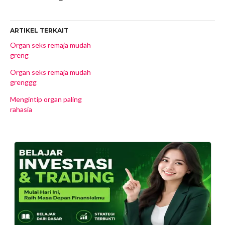
ARTIKEL TERKAIT
Organ seks remaja mudah
greng
Organ seks remaja mudah
grenggg
Mengintip organ paling
rahasia