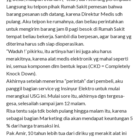
Langsung ku telpon pihak Rumah Sakit pemesan bahwa
barang pesanan sdh datang, karena Direktur Medis sdh
pulang. Aku telpon ke rumahnya, dan beliau perintahkan
untuk mengirim barang jam 8 pagi besok di Rumah Sakit
tempat beliau bekerja. Sambil dia berpesan, agar barang yg
diterima harus sdh siap dioperasikan.
“Waduh !’ pikirku, itu artinya hari ini juga aku harus
merakitnya, karena alat medis elektronik yg mahal seperti
ini, semua komponen dlm bentuk lepas (CKD = Completely
Knock Down).
Akhirnya setelah menerima “perintah” dari pembeli, aku
panggil bagian service yg Insinyur Elektro untuk mulai
merangkai USG ini. Mulai sore itu, akhirnya dgn tergesa-
gesa, selesailah sampai jam 12 malam.
Risa tentu saja tdk boleh pulang hingga malam itu, karena
sebagai bagian Marketing dia akan mendapat keuntungan 5
% dari harga transaksi ini.
Pak Amir, 10 tahun lebih tua dari diriku yg merakit alat ini