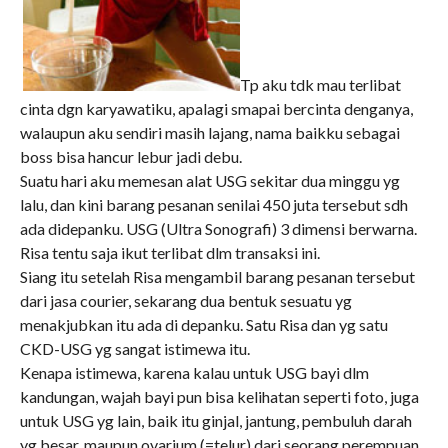
Tp aku tdk mau terlibat
cinta dgn karyawatiku, apalagi smapai bercinta denganya,
walaupun aku sendiri masih lajang, nama baikku sebagai
boss bisa hancur lebur jadi debu.
Suatu hari aku memesan alat USG sekitar dua minggu yg
lalu, dan kini barang pesanan senilai 450 juta tersebut sdh
ada didepanku. USG (Ultra Sonografi) 3 dimensi berwarna.
Risa tentu saja ikut terlibat dlm transaksi ini.
Siang itu setelah Risa mengambil barang pesanan tersebut
dari jasa courier, sekarang dua bentuk sesuatu yg
menakjubkan itu ada di depanku. Satu Risa dan yg satu
CKD-USG yg sangat istimewa itu.
Kenapa istimewa, karena kalau untuk USG bayi dlm
kandungan, wajah bayi pun bisa kelihatan seperti foto, juga
untuk USG yg lain, baik itu ginjal, jantung, pembuluh darah
yg besar, maupun ovarium (=telur) dari seorang perempuan.