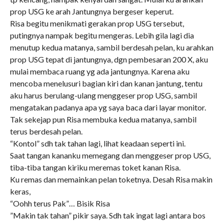
prop USG ke arah Jantungnya bergeser keperut.
Risa begitu menikmati gerakan prop USG tersebut,
putingnya nampak begitu mengeras. Lebih gila lagi dia
menutup kedua matanya, sambil berdesah pelan, ku arahkan
prop USG tepat di jantungnya, dgn pembesaran 200 X, aku
mulai membaca ruang yg ada jantungnya. Karena aku
mencoba menelusuri bagian kiri dan kanan jantung, tentu
aku harus berulang-ulang menggeser prop USG, sambil
mengatakan padanya apa yg saya baca dari layar monitor.
Tak sekejap pun Risa membuka kedua matanya, sambil
terus berdesah pelan.
“Kontol” sdh tak tahan lagi, lihat keadaan seperti ini.
Saat tangan kananku memegang dan menggeser prop USG,
tiba-tiba tangan kiriku meremas toket kanan Risa.
Ku remas dan memainkan pelan toketnya. Desah Risa makin
keras,
“Oohh terus Pak”… Bisik Risa
”Makin tak tahan” pikir saya. Sdh tak ingat lagi antara bos