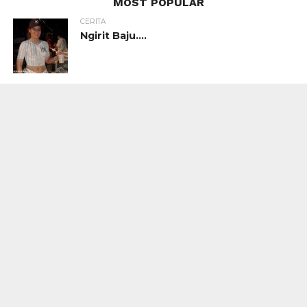
MOST POPULAR
CERITA
Ngirit Baju….