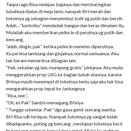
Tanpa ragu Risa melepas bajunya dan membaringkan
tubuhnya diatas di meja tenis, nampak BH merah dan
toketnya yg sebagisn menyembul, kulit yg putih dan bersih.
Aduh…”kontolku” mendadak bangun dan keras dimalam itu.
Mulailah aku memberikan pelincin di perutnya yg putih dan
kencang,
“aduh, dingin, pak”. ketika pelincin menetes diperutnya.
Ku periksa lambung dan ginjalnya, normal semuanya. Aku
tak berani memeriksa dibagian lain.
“Pak, sekalian yg lain, mumpung gratis” pintanya. Aku mulai
menggerakkan prop USG ke bagian tubuh atasnya, karena
BHnya masih menempel di toketnya tentu saja aku tak bisa
mengarahkan prop tepat ke Jantungnya
“Risa, eee.”..
”Oh, ini Pak” Sambil memegang BHnya
” Tunggu sebentar, Pak” dgn gaya genit seorang wanita,
BH Risa sdh terlepas. Nampak toketnya yg sangat indah
dihadapanku , puting yg kencang , meskipun toketnya kecil
tp kencang, nampak kenyal dan sangat. Mulai ku arahkan