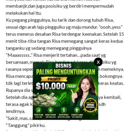
membanjir,dan juga posisiku yg berdiri mempermudah
melakukan hal itu.
Ku pegang pinggulnya, ku tarik dan dorong tubuh Risa,
sesuai dgn arah laju pinggulku yg maju mundur. “oooh..yess”
terus menerus desahan Risa terdengar keenakan. Setelah 15
menit tiba-tiba tangan Risa memegang sangat keras kedua
tanganku yg sedang memegang pinggulnya
“Maaasssss..” Risa menjerit tertahan…pada saat yg
X
bersamaan, memek Risa berdenyut keras dikontolku yg
rasanya seperti diremas-remas dgn lembut oleh memeknya.
Risa mencapai klimaksnya dgn orgasme hebat, bokongnya
tdk lagi terletak dimeja tenis tp sdh terangkat keras keatas.
Rupanya dia sangat menikmati orgasmenya.
Setelah dia agak tenang, aku mulai memompanya kembali,
terasa agak kering sekarang memeknya, habis sdh
lendirnya.
“Sakit, mas..sakit, mas” dia mengerang.
“Tanggung” pikirku.