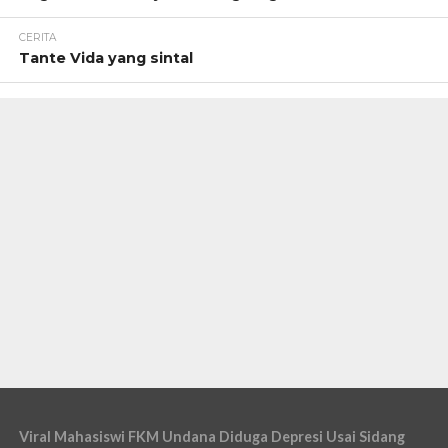
CERITA
Tante Vida yang sintal
Viral Mahasiswi FKM Undana Diduga Depresi Usai Sidang