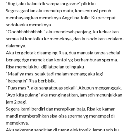
“Rugi, aku kalau tdk sampai orgasme” pikirku.
Segera gantian aku menutup mata, konsentrasi penuh
membayangkan memeknya Angelina Jolie. Ku percepat
sodokanku memeknya.
“Ooohhhhhhhhhhh..” aku mendesah panjang, ku keluarkan
semua isi kontolku ke memeknya, dan ku sodokan sedalam-
dalamnya.
Aku tergeletak disamping Risa, dua manusia tanpa sehelai
benang dgn memek dan kontol yg berhamburan sperma.
Risa memelukku , dijilat pelan telingaku
“Maaf ya mas, sejak tadi malam memang aku lagi
“kepengin” Risa berbisik.
“Puas mas ?, aku sangat puas sekali”. Akupun mengangguk.
“Ayo kita pulang” aku mengingatkan, jam sdh menunjukkan
jam 2 pagi.
Segera kami berdiri dan merapikan baju, Risa ke kamar
mandi membersihkan sisa-sisa sperma yg menempel di
memeknya.
Aku sekarang sendirian di ruang elektronik, lampu sdh ku