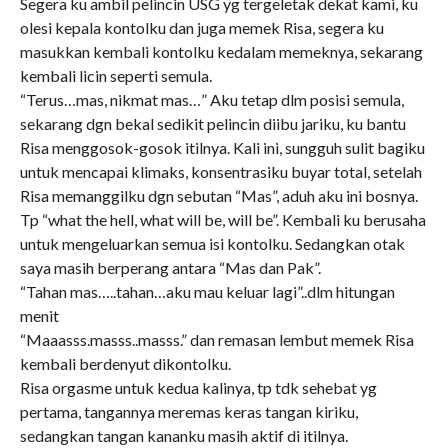
Segera ku ambil pelincin USG yg tergeletak dekat kami, ku
olesi kepala kontolku dan juga memek Risa, segera ku
masukkan kembali kontolku kedalam memeknya, sekarang
kembali licin seperti semula.
“Terus…mas, nikmat mas…” Aku tetap dlm posisi semula,
sekarang dgn bekal sedikit pelincin diibu jariku, ku bantu
Risa menggosok-gosok itilnya. Kali ini, sungguh sulit bagiku
untuk mencapai klimaks, konsentrasiku buyar total, setelah
Risa memanggilku dgn sebutan “Mas”, aduh aku ini bosnya.
Tp “what the hell, what will be, will be”. Kembali ku berusaha
untuk mengeluarkan semua isi kontolku. Sedangkan otak
saya masih berperang antara “Mas dan Pak”.
“Tahan mas…..tahan…aku mau keluar lagi”..dlm hitungan
menit
“Maaasss.masss..masss.” dan remasan lembut memek Risa
kembali berdenyut dikontolku.
Risa orgasme untuk kedua kalinya, tp tdk sehebat yg
pertama, tangannya meremas keras tangan kiriku,
sedangkan tangan kananku masih aktif di itilnya.