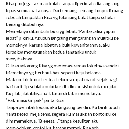
Risa pun juga tak mau kalah, tanpa diperintah, dia langsung
lepas semua pakainnya. Dari remang-remang lampu di ruang
sebelah tampaklah Risa yg telanjang bulat tanpa sehelai
benang ditubuhnya.
Memeknya ditumbuhi bulu yg lebat, “Pantas, alisnyapun
lebat” pikirku. Akupun langsung mengarahkan mulutku ke
memeknya, karena lebatnya bulu kewanitaannya, aku
terpaksa menggunakan kedua tanganku untuk
menyibaknya.
Giliran sekarang Risa yg meremas-remas toketnya sendiri.
Memeknya yg berbau khas, seperti keju belanda.
Maklumlah, kami berdua belum sempat mandi sejak pagi
hari tadi. Tp sdhlah mulutku sdh dlm posisi untuk menjilat.
Ku jilat-jilat itilnya naik turun di bibir memeknya.
“Pak, masukin pak” pinta Risa.
Tanpa perintah kedua, aku langsung berdiri. Ku tarik tubuh
Yanti ketepi meja tenis, segera ku masukkan kontolku ke
dlm memeknya. “Bleeess…” tanpa kesulitan aku
menyodokan kontol ku, karena memek Risa sdh