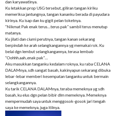
dan karyawatinya.
Ku letakkan prop USG tersebut, giliran tangan kiriku
memeriksa jantungnya, tangan kananku berada di payudara
kirinya. Ku isap dan ku gigit pelan toketnya.
“Nikmat Pak enak terus…terus pak” sambil terus menutup
matanya.
Ku jilati dan ciumi perutnya, tangan kanan sekarang
berpindah ke arah selangkangannya yg memakai rok. Ku
belai dgn lembut selangkangannya, terasa lembab
“Oohhh.aah..enak pak”…
Aku masukkan tanganku kedalam roknya, ku raba CELANA
DALAMnya, sdh sangat basah, kakinyapun sekarang dibuka
lebar-lebar memberi kesempatan tanganku untuk bermain
selangkangannya.
Ku tarik CELANA DALAMnya, teraba memeknya yg sdh
basah, ku elus dgn pelan bibir dlm memeknya. Memeknya
mempermudah saya untuk menggosok-gosok jari tengah
saya ke memeknya, juga itilnya.