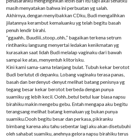
penasaranku menginginkan lebih dari itu tapi akal sehatku
masih menyatakan bahwa ini perbuatan yg salah.
Akhirnya, dengan menyibakkan CDku, Budi mengalihkan
jilatannya kerambut kemaluanku yg telah begitu basah
penuh lendir birahi.
“ggaahh.. Buudiii..stoop..ohh..” bagaikan terkena setrum
rintihanku langsung menyertai ledakan kenikmatan yg
kurasakan saat lidah Budi melalap vaginaku dari bawah
sampai ke atas, menyentuh klitorisku.
Kini kami sama-sama telanjang bulat. Tubuh kekar berotot
Budi berlutut di depanku. Lobang vaginaku terasa panas,
basah dan berdenyut-denyut melihat batang penisnya yg
tegang besar kekar berotot berbeda dengan punya
suamiku yg lebih kecil. Oohh..betul betul luar biasa napsu
birahiku makin mengebu gebu. Entah mengapa aku begitu
terangsang melihat batang kemaluan yg bukan punya
suamiku.Oooh begitu besar dan perkasa, pikiranku
bimbang karena aku tahu sebentar lagi aku akan disetubuhi
oleh sahabat suamiku, anehnya gelora napsu birahiku terus