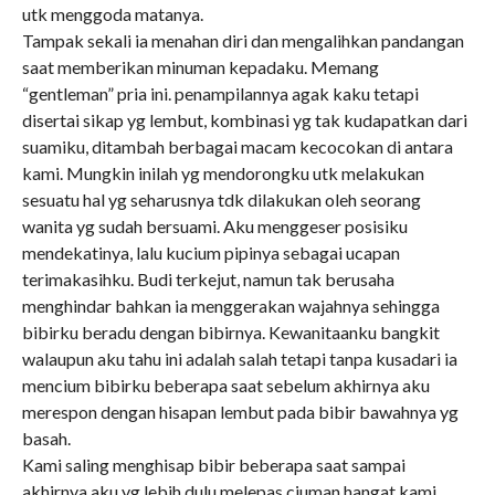
utk menggoda matanya.
Tampak sekali ia menahan diri dan mengalihkan pandangan
saat memberikan minuman kepadaku. Memang
“gentleman” pria ini. penampilannya agak kaku tetapi
disertai sikap yg lembut, kombinasi yg tak kudapatkan dari
suamiku, ditambah berbagai macam kecocokan di antara
kami. Mungkin inilah yg mendorongku utk melakukan
sesuatu hal yg seharusnya tdk dilakukan oleh seorang
wanita yg sudah bersuami. Aku menggeser posisiku
mendekatinya, lalu kucium pipinya sebagai ucapan
terimakasihku. Budi terkejut, namun tak berusaha
menghindar bahkan ia menggerakan wajahnya sehingga
bibirku beradu dengan bibirnya. Kewanitaanku bangkit
walaupun aku tahu ini adalah salah tetapi tanpa kusadari ia
mencium bibirku beberapa saat sebelum akhirnya aku
merespon dengan hisapan lembut pada bibir bawahnya yg
basah.
Kami saling menghisap bibir beberapa saat sampai
akhirnya aku yg lebih dulu melepas ciuman hangat kami.