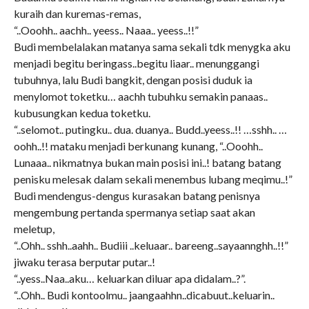
kuraih dan kuremas-remas,
“..Ooohh.. aachh.. yeess.. Naaa.. yeess..!!”
Budi membelalakan matanya sama sekali tdk menygka aku
menjadi begitu beringass..begitu liaar.. menunggangi
tubuhnya, lalu Budi bangkit, dengan posisi duduk ia
menylomot toketku… aachh tubuhku semakin panaas..
kubusungkan kedua toketku.
“..selomot.. putingku.. dua. duanya.. Budd..yeess..!! …sshh.. …
oohh..!! mataku menjadi berkunang kunang, “..Ooohh..
Lunaaa.. nikmatnya bukan main posisi ini..! batang batang
penisku melesak dalam sekali menembus lubang meqimu..!”
Budi mendengus-dengus kurasakan batang penisnya
mengembung pertanda spermanya setiap saat akan
meletup,
“..Ohh.. sshh..aahh.. Budiii ..keluaar.. bareeng..sayaannghh..!!”
jiwaku terasa berputar putar..!
“..yess..Naa..aku… keluarkan diluar apa didalam..?”.
“..Ohh.. Budi kontoolmu.. jaangaahhn..dicabuut..keluarin..