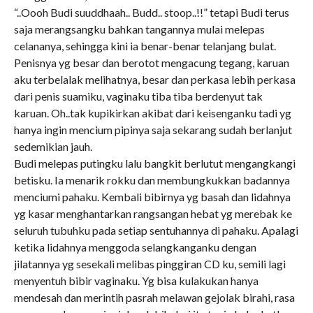
“..Oooh Budi suuddhaah.. Budd.. stoop..!!” tetapi Budi terus
saja merangsangku bahkan tangannya mulai melepas
celananya, sehingga kini ia benar-benar telanjang bulat.
Penisnya yg besar dan berotot mengacung tegang, karuan
aku terbelalak melihatnya, besar dan perkasa lebih perkasa
dari penis suamiku, vaginaku tiba tiba berdenyut tak
karuan. Oh..tak kupikirkan akibat dari keisenganku tadi yg
hanya ingin mencium pipinya saja sekarang sudah berlanjut
sedemikian jauh.
Budi melepas putingku lalu bangkit berlutut mengangkangi
betisku. Ia menarik rokku dan membungkukkan badannya
menciumi pahaku. Kembali bibirnya yg basah dan lidahnya
yg kasar menghantarkan rangsangan hebat yg merebak ke
seluruh tubuhku pada setiap sentuhannya di pahaku. Apalagi
ketika lidahnya menggoda selangkanganku dengan
jilatannya yg sesekali melibas pinggiran CD ku, semili lagi
menyentuh bibir vaginaku. Yg bisa kulakukan hanya
mendesah dan merintih pasrah melawan gejolak birahi, rasa