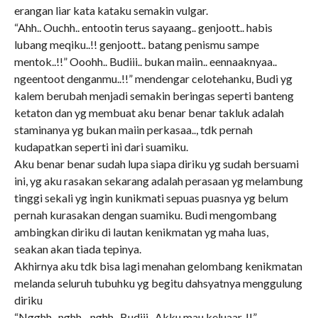
erangan liar kata kataku semakin vulgar.
“Ahh.. Ouchh.. entootin terus sayaang.. genjoott.. habis
lubang meqiku..!! genjoott.. batang penismu sampe
mentok..!!” Ooohh.. Budiii.. bukan maiin.. eennaaknyaa..
ngeentoot denganmu..!!” mendengar celotehanku, Budi yg
kalem berubah menjadi semakin beringas seperti banteng
ketaton dan yg membuat aku benar benar takluk adalah
staminanya yg bukan maiin perkasaa.., tdk pernah
kudapatkan seperti ini dari suamiku.
Aku benar benar sudah lupa siapa diriku yg sudah bersuami
ini, yg aku rasakan sekarang adalah perasaan yg melambung
tinggi sekali yg ingin kunikmati sepuas puasnya yg belum
pernah kurasakan dengan suamiku. Budi mengombang
ambingkan diriku di lautan kenikmatan yg maha luas,
seakan akan tiada tepinya.
Akhirnya aku tdk bisa lagi menahan gelombang kenikmatan
melanda seluruh tubuhku yg begitu dahsyatnya menggulung
diriku
“Ngghh.. nghh .. nghh.. Budiii.. Akku mau keluaar..!!”