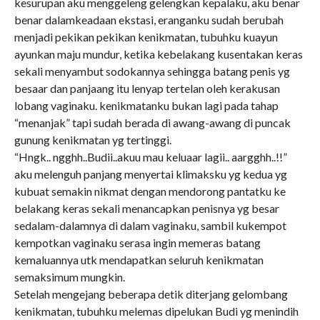
kesurupan aku menggeleng gelengkan kepalaku, aku benar
benar dalamkeadaan ekstasi, eranganku sudah berubah
menjadi pekikan pekikan kenikmatan, tubuhku kuayun
ayunkan maju mundur, ketika kebelakang kusentakan keras
sekali menyambut sodokannya sehingga batang penis yg
besaar dan panjaang itu lenyap tertelan oleh kerakusan
lobang vaginaku. kenikmatanku bukan lagi pada tahap
“menanjak” tapi sudah berada di awang-awang di puncak
gunung kenikmatan yg tertinggi.
“Hngk.. ngghh..Budii..akuu mau keluaar lagii.. aargghh..!!”
aku melenguh panjang menyertai klimaksku yg kedua yg
kubuat semakin nikmat dengan mendorong pantatku ke
belakang keras sekali menancapkan penisnya yg besar
sedalam-dalamnya di dalam vaginaku, sambil kukempot
kempotkan vaginaku serasa ingin memeras batang
kemaluannya utk mendapatkan seluruh kenikmatan
semaksimum mungkin.
Setelah mengejang beberapa detik diterjang gelombang
kenikmatan, tubuhku melemas dipelukan Budi yg menindih