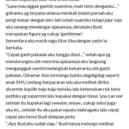
“Luna mau nggak gantiin suamimu, main tenis denganku…”
giliranku yg terpana selama menikah belum pernah aku
pergi keluar dengan laki-laki selain suamiku tetapi jujur saja
aku senang mendengar ajakannya, dimataku Budi
merupakan figure yg cukup ‘gentleman’
Sementara aku masih ragu tiba-tiba dengan yakin ia
berkata.
“Cepat ganti pakaian aku tunggu disni…” entah apa yg
mendorongku utk menrima ajakannya aku langsung
mengangguk sambil melangkah kekamarku utk ganti
pakaian. Dikamar Aku termangu hatiku dagdigdug seperti
anak SMU sedang berpacaran lalu aku melihat diriku
dicermin kupilih baju baju tenisku lalu ketemukan rok tenis
putihku yg supermini lalu kupakai dengan blous ‘you can see’
setelah itu kupakai lagi sweater, wouw.. cukup seksi juga
aku ini.., setelah itu aku pakai sepatu olahragaku lalu cepat
cepat aku temui Budi didepan pintu
“..Ayo Bud aku sudah siap..” Budi hanya melongo melihat