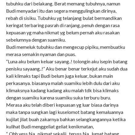
tubuhku dari belakang. Berat memang tubuhnya, namun
Budi menyadari itu dan segera menggulingkan dirinya,
rebah di sisiku. Tubuhku yg telanjang bulat bermandikan
keringat terbaring pasrah di ranjang, penuh dengan rasa
kepuasan yg maha nikmat yg belum pernah aku rasakan
sebelumnya dengan suamiku.
Budi memeluk tubuhku dan mengecup pipiku, membuatku
merasa semakin nyaman dan puas.
“Luna aku belum keluar sayang..! tolongin aku isepin batang
penisku sayaang..!” Aku benar benar terkejut aku sudah dua
kali klimaks tapi Budi belum juga keluar, bukan main
perkasanya. biasanya malah suamiku lebih dulu dari aku
klimaksnya kadang kadang aku malah tdk bisa klimaks
dengan suamiku karena suamiku suka terburu buru.
Merasa aku telah diberi kepuasan yg luar biasa darinya
maka tanpa sungkan lagi kuselomot batang kemaluannya
kujilat jilat buah zakarnya bahkan selangkangannya ketika
kulihat Budi menggeliat geliat kenikmatan,
“..Ohh yess Na.. nikmat sekalii.. teruss Na.. lumat batang