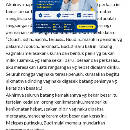
Akhirnya napsu birahikulah yg menang laki laki perkasa ini
benar benar telah menyeretku kepusaran kenikmatan
menghisap seluruh pikiran jernihku dan yg timbul adalah
rangsangan dahsyat yg membuatku ingin mengarungi
permainan seks dengan sahabat suamiku ini lebih dalam.
“Ouuch.. sshh.. aachh.. teruuss.. Buudiii.. masukin penismu yg
dalaam..!! oouch.. niikmaat.. Bud..!! Baru kali ini lobang
vaginaku merasakan ukuran dan bentuk penis yg bukan
milik suamiku, yg sama sekali baru ..besaar dan perkasaa..,
aku merasakan suatu rangsangan yg hebat didalam diriku.
Seluruh rongga vaginaku terasa penuuh, kurasakan begitu
nikmatnya dinding vaginaku digesek batang penisnya yg
keras dan besaar..!
Akhirnya seluruh batang kemaluannya yg kekar besar itu
tertelan kedalam lorong kenikmatanku, memberiku
kenikmatan hebat, seakan bibir vaginaku dipaksa
meregang, mencengkeram otot besar dan keras ini.
Melepas putingku, Budi mulai memaju-mundurkan
pantatnya perlahan,