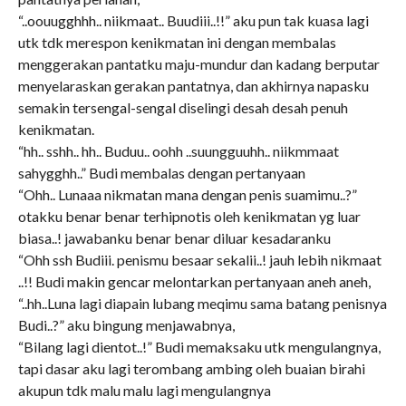
“..oouugghhh.. niikmaat.. Buudiii..!!” aku pun tak kuasa lagi
utk tdk merespon kenikmatan ini dengan membalas
menggerakan pantatku maju-mundur dan kadang berputar
menyelaraskan gerakan pantatnya, dan akhirnya napasku
semakin tersengal-sengal diselingi desah desah penuh
kenikmatan.
“hh.. sshh.. hh.. Buduu.. oohh ..suungguuhh.. niikmmaat
sahygghh..” Budi membalas dengan pertanyaan
“Ohh.. Lunaaa nikmatan mana dengan penis suamimu..?”
otakku benar benar terhipnotis oleh kenikmatan yg luar
biasa..! jawabanku benar benar diluar kesadaranku
“Ohh ssh Budiii. penismu besaar sekalii..! jauh lebih nikmaat
..!! Budi makin gencar melontarkan pertanyaan aneh aneh,
“..hh..Luna lagi diapain lubang meqimu sama batang penisnya
Budi..?” aku bingung menjawabnya,
“Bilang lagi dientot..!” Budi memaksaku utk mengulangnya,
tapi dasar aku lagi terombang ambing oleh buaian birahi
akupun tdk malu malu lagi mengulangnya