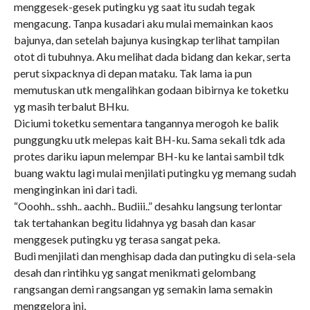
menggesek-gesek putingku yg saat itu sudah tegak
mengacung. Tanpa kusadari aku mulai memainkan kaos
bajunya, dan setelah bajunya kusingkap terlihat tampilan
otot di tubuhnya. Aku melihat dada bidang dan kekar, serta
perut sixpacknya di depan mataku. Tak lama ia pun
memutuskan utk mengalihkan godaan bibirnya ke toketku
yg masih terbalut BHku.
Diciumi toketku sementara tangannya merogoh ke balik
punggungku utk melepas kait BH-ku. Sama sekali tdk ada
protes dariku iapun melempar BH-ku ke lantai sambil tdk
buang waktu lagi mulai menjilati putingku yg memang sudah
menginginkan ini dari tadi.
“Ooohh.. sshh.. aachh.. Budiii..” desahku langsung terlontar
tak tertahankan begitu lidahnya yg basah dan kasar
menggesek putingku yg terasa sangat peka.
Budi menjilati dan menghisap dada dan putingku di sela-sela
desah dan rintihku yg sangat menikmati gelombang
rangsangan demi rangsangan yg semakin lama semakin
menggelora ini,