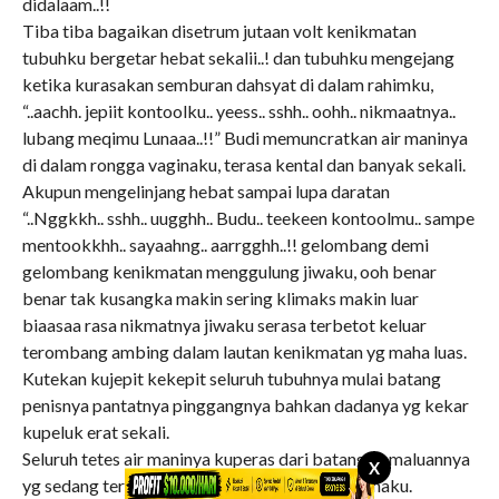
didalaam..!!
Tiba tiba bagaikan disetrum jutaan volt kenikmatan
tubuhku bergetar hebat sekalii..! dan tubuhku mengejang
ketika kurasakan semburan dahsyat di dalam rahimku,
“..aachh. jepiit kontoolku.. yeess.. sshh.. oohh.. nikmaatnya..
lubang meqimu Lunaaa..!!” Budi memuncratkan air maninya
di dalam rongga vaginaku, terasa kental dan banyak sekali.
Akupun mengelinjang hebat sampai lupa daratan
“..Nggkkh.. sshh.. uugghh.. Budu.. teekeen kontoolmu.. sampe
mentookkhh.. sayaahng.. aarrgghh..!! gelombang demi
gelombang kenikmatan menggulung jiwaku, ooh benar
benar tak kusangka makin sering klimaks makin luar
biaasaa rasa nikmatnya jiwaku serasa terbetot keluar
terombang ambing dalam lautan kenikmatan yg maha luas.
Kutekan kujepit kekepit seluruh tubuhnya mulai batang
penisnya pantatnya pinggangnya bahkan dadanya yg kekar
kupeluk erat sekali.
Seluruh tetes air maninya kuperas dari batang kemaluannya
X
yg sedang terjepit menyatu di dalam liang vaginaku.