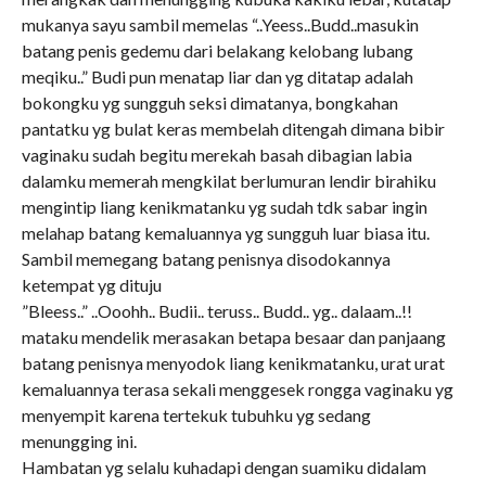
mukanya sayu sambil memelas “..Yeess..Budd..masukin
batang penis gedemu dari belakang kelobang lubang
meqiku..” Budi pun menatap liar dan yg ditatap adalah
bokongku yg sungguh seksi dimatanya, bongkahan
pantatku yg bulat keras membelah ditengah dimana bibir
vaginaku sudah begitu merekah basah dibagian labia
dalamku memerah mengkilat berlumuran lendir birahiku
mengintip liang kenikmatanku yg sudah tdk sabar ingin
melahap batang kemaluannya yg sungguh luar biasa itu.
Sambil memegang batang penisnya disodokannya
ketempat yg dituju
”Bleess..” ..Ooohh.. Budii.. teruss.. Budd.. yg.. dalaam..!!
mataku mendelik merasakan betapa besaar dan panjaang
batang penisnya menyodok liang kenikmatanku, urat urat
kemaluannya terasa sekali menggesek rongga vaginaku yg
menyempit karena tertekuk tubuhku yg sedang
menungging ini.
Hambatan yg selalu kuhadapi dengan suamiku didalam