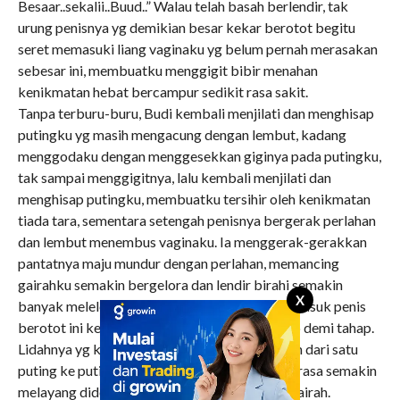
Besaar..sekalii..Buud..” Walau telah basah berlendir, tak
urung penisnya yg demikian besar kekar berotot begitu
seret memasuki liang vaginaku yg belum pernah merasakan
sebesar ini, membuatku menggigit bibir menahan
kenikmatan hebat bercampur sedikit rasa sakit.
Tanpa terburu-buru, Budi kembali menjilati dan menghisap
putingku yg masih mengacung dengan lembut, kadang
menggodaku dengan menggesekkan giginya pada putingku,
tak sampai menggigitnya, lalu kembali menjilati dan
menghisap putingku, membuatku tersihir oleh kenikmatan
tiada tara, sementara setengah penisnya bergerak perlahan
dan lembut menembus vaginaku. Ia menggerak-gerakkan
pantatnya maju mundur dengan perlahan, memancing
gairahku semakin bergelora dan lendir birahi semakin
X
banyak meleleh di vaginaku, melicinkan jalan masuk penis
berotot ini ke dalam liang kenikmatanku tahap demi tahap.
Lidahnya yg kasar dan basah berpindah-pindah dari satu
puting ke puting yg lain, membuat kepalaku terasa semakin
melayang didera kenikmatan yg semakin bergairah.