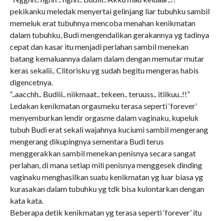
pekikanku meledak menyertai gelinjang liar tubuhku sambil
memeluk erat tubuhnya mencoba menahan kenikmatan
dalam tubuhku, Budi mengendalikan gerakannya yg tadinya
cepat dan kasar itu menjadi perlahan sambil menekan
batang kemaluannya dalam dalam dengan memutar mutar
keras sekalii.. Clitorisku yg sudah begitu mengeras habis
digencetnya.
“..aacchh.. Budiii.. niikmaat.. tekeen.. teruuss.. itilkuu..!!”
Ledakan kenikmatan orgasmeku terasa seperti ‘forever’
menyemburkan lendir orgasme dalam vaginaku, kupeluk
tubuh Budi erat sekali wajahnya kuciumi sambil mengerang
mengerang dikupingnya sementara Budi terus
menggerakkan sambil menekan penisnya secara sangat
perlahan, di mana setiap mili penisnya menggesek dinding
vaginaku menghasilkan suatu kenikmatan yg luar biasa yg
kurasakan dalam tubuhku yg tdk bisa kulontarkan dengan
kata kata.
Beberapa detik kenikmatan yg terasa seperti ‘forever’ itu