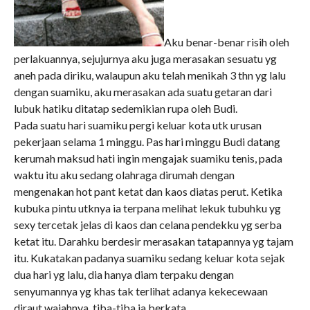
Aku benar-benar risih oleh
perlakuannya, sejujurnya aku juga merasakan sesuatu yg
aneh pada diriku, walaupun aku telah menikah 3 thn yg lalu
dengan suamiku, aku merasakan ada suatu getaran dari
lubuk hatiku ditatap sedemikian rupa oleh Budi.
Pada suatu hari suamiku pergi keluar kota utk urusan
pekerjaan selama 1 minggu. Pas hari minggu Budi datang
kerumah maksud hati ingin mengajak suamiku tenis, pada
waktu itu aku sedang olahraga dirumah dengan
mengenakan hot pant ketat dan kaos diatas perut. Ketika
kubuka pintu utknya ia terpana melihat lekuk tubuhku yg
sexy tercetak jelas di kaos dan celana pendekku yg serba
ketat itu. Darahku berdesir merasakan tatapannya yg tajam
itu. Kukatakan padanya suamiku sedang keluar kota sejak
dua hari yg lalu, dia hanya diam terpaku dengan
senyumannya yg khas tak terlihat adanya kekecewaan
diraut wajahnya, tiba-tiba ia berkata..