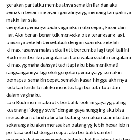
gerakan pantatku membuatnya semakin liar dan aku
semakin berani melayani gairahnya yg memang tampaknya
makin liar saja.
Genjotan penisnya pada vaginaku mulai cepat, kasar dan
liar. Aku benar-benar tdk menygka bisa terangsang lagi,
biasanya setelah bersetubuh dengan suamiku setelah
klimax rasanya malas sekali utk bercumbu lagi tapi kali ini
Budi memberiku pengalaman baru walau sudah mengalami
klimax yg maha dahsyat tadi tapi aku bisa menikmati
rangsangannya lagi oleh genjotan penisnya yg semakin
bernapsu, semakin cepat, semakin kasar, hingga akhirnya
ledakan lendir birahiku menetes lagi bertubi-tubi dari
dalam vaginaku.
Lalu Budi memintaku utk berbalik, ooh ini gaya yg paling
kusenangi “doggy style” dengan gaya nungging aku bisa
merasakan seluruh alur alur batang kemaluan suamiku dan
sekarang aku akan merasakan batang yg lebih besar lebih
perkasa oohh..! dengan cepat aku berbalik sambil
merangkak dan menungging kubuka kakiku lebar, kutatap