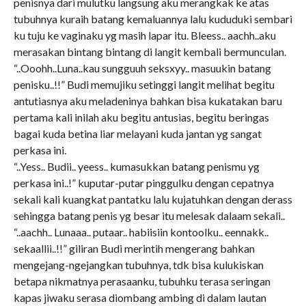
penisnya dari mulutku langsung aku merangkak ke atas
tubuhnya kuraih batang kemaluannya lalu kududuki sembari
ku tuju ke vaginaku yg masih lapar itu. Bleess.. aachh..aku
merasakan bintang bintang di langit kembali bermunculan.
“..Ooohh..Luna..kau sungguuh seksxyy.. masuukin batang
penisku..!!” Budi memujiku setinggi langit melihat begitu
antutiasnya aku meladeninya bahkan bisa kukatakan baru
pertama kali inilah aku begitu antusias, begitu beringas
bagai kuda betina liar melayani kuda jantan yg sangat
perkasa ini.
“..Yess.. Budii.. yeess.. kumasukkan batang penismu yg
perkasa ini..!” kuputar-putar pinggulku dengan cepatnya
sekali kali kuangkat pantatku lalu kujatuhkan dengan derass
sehingga batang penis yg besar itu melesak dalaam sekali..
“..aachh.. Lunaaa.. putaar.. habiisiin kontoolku.. eennakk..
sekaallii..!!” giliran Budi merintih mengerang bahkan
mengejang-ngejangkan tubuhnya, tdk bisa kulukiskan
betapa nikmatnya perasaanku, tubuhku terasa seringan
kapas jiwaku serasa diombang ambing di dalam lautan