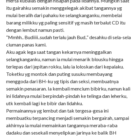
merta kubalas dengan hisapan pada lidahnya. Mungkin saat
itu gairahku semakin menggelegak akibat tangannya yg
mulai beralih dari pahaku ke selangkanganku, membelai
barang milikku yg paling sensitif yg masih terbalut CD itu
dengan lembut namun pasti.
“Mmhh.. Budiiii..sudah terlalu jauh Bud..” desahku di sela-sela
ciuman panas kami.
Aku agak lega saat tangan kekarnya meninggalkan
selangkanganku, namun ia mulai menarik blousku hingga
terlepas dari jepitan rokku, lalu ia loloskan dari kepalaku.
Toketku yg montok dan puting susuku membayang
menggoda dari BH-ku yg tipis dan seksi, membuatnya
semakin penasaran. Ia kembali mencium bibirku, namun kali
ini lidahnya mulai berpindah-pindah ke telinga dan leherku,
utk kembali lagi ke bibir dan lidahku.
Permainannya yg lembut dan tak tergesa-gesa ini
membuatku terpancing menjadi semakin bergairah, sampai
akhirnya ia mulai memainkan tangannya meraba-raba
dadaku dan sesekali menyelipkan jarinya ke balik BH