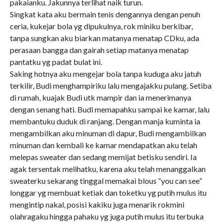
pakaianku. Jakunnya terlihat naik turun.
Singkat kata aku bermain tenis dengannya dengan penuh
ceria, kukejar bola yg dipukulnya, rok miniku berkibar,
tanpa sungkan aku biarkan matanya menatap CDku, ada
perasaan bangga dan gairah setiap matanya menatap
pantatku yg padat bulat ini.
Saking hotnya aku mengejar bola tanpa kuduga aku jatuh
terkilir, Budi menghampiriku lalu mengajakku pulang. Setiba
di rumah, kuajak Budi utk mampir dan ia menerimanya
dengan senang hati. Budi memapahku sampai ke kamar, lalu
membantuku duduk di ranjang. Dengan manja kuminta ia
mengambilkan aku minuman di dapur, Budi mengambilkan
minuman dan kembali ke kamar mendapatkan aku telah
melepas sweater dan sedang memijat betisku sendiri. Ia
agak tersentak melihatku, karena aku telah menanggalkan
sweaterku sekarang tinggal memakai blous “you can see”
longgar yg membuat ketiak dan toketku yg putih mulus itu
mengintip nakal, posisi kakiku juga menarik rokmini
olahragaku hingga pahaku yg juga putih mulus itu terbuka