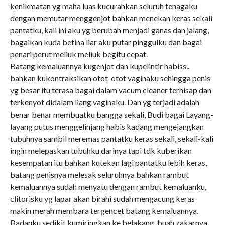
kenikmatan yg maha luas kucurahkan seluruh tenagaku
dengan memutar menggenjot bahkan menekan keras sekali
pantatku, kali ini aku yg berubah menjadi ganas dan jalang,
bagaikan kuda betina liar aku putar pinggulku dan bagai
penari perut meliuk meliuk begitu cepat.
Batang kemaluannya kugenjot dan kupelintir habiss..
bahkan kukontraksikan otot-otot vaginaku sehingga penis
yg besar itu terasa bagai dalam vacum cleaner terhisap dan
terkenyot didalam liang vaginaku. Dan yg terjadi adalah
benar benar membuatku bangga sekali, Budi bagai Layang-
layang putus menggelinjang habis kadang mengejangkan
tubuhnya sambil meremas pantatku keras sekali, sekali-kali
ingin melepaskan tubuhku darinya tapi tdk kuberikan
kesempatan itu bahkan kutekan lagi pantatku lebih keras,
batang penisnya melesak seluruhnya bahkan rambut
kemaluannya sudah menyatu dengan rambut kemaluanku,
clitorisku yg lapar akan birahi sudah mengacung keras
makin merah membara tergencet batang kemaluannya.
Badanku sedikit kumiringkan ke belakang, buah zakarnya