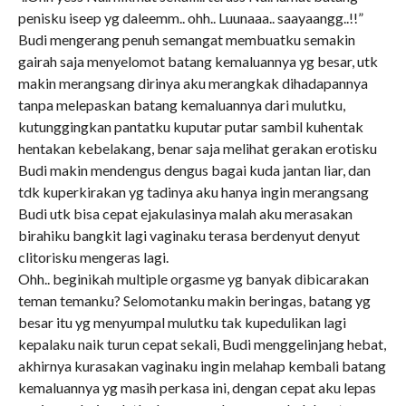
penisku iseep yg daleemm.. ohh.. Luunaaa.. saayaangg..!!”
Budi mengerang penuh semangat membuatku semakin
gairah saja menyelomot batang kemaluannya yg besar, utk
makin merangsang dirinya aku merangkak dihadapannya
tanpa melepaskan batang kemaluannya dari mulutku,
kutunggingkan pantatku kuputar putar sambil kuhentak
hentakan kebelakang, benar saja melihat gerakan erotisku
Budi makin mendengus dengus bagai kuda jantan liar, dan
tdk kuperkirakan yg tadinya aku hanya ingin merangsang
Budi utk bisa cepat ejakulasinya malah aku merasakan
birahiku bangkit lagi vaginaku terasa berdenyut denyut
clitorisku mengeras lagi.
Ohh.. beginikah multiple orgasme yg banyak dibicarakan
teman temanku? Selomotanku makin beringas, batang yg
besar itu yg menyumpal mulutku tak kupedulikan lagi
kepalaku naik turun cepat sekali, Budi menggelinjang hebat,
akhirnya kurasakan vaginaku ingin melahap kembali batang
kemaluannya yg masih perkasa ini, dengan cepat aku lepas