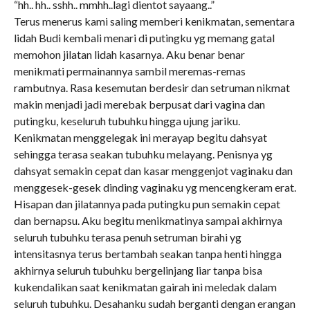
“hh.. hh.. sshh.. mmhh..lagi dientot sayaang..”
Terus menerus kami saling memberi kenikmatan, sementara
lidah Budi kembali menari di putingku yg memang gatal
memohon jilatan lidah kasarnya. Aku benar benar
menikmati permainannya sambil meremas-remas
rambutnya. Rasa kesemutan berdesir dan setruman nikmat
makin menjadi jadi merebak berpusat dari vagina dan
putingku, keseluruh tubuhku hingga ujung jariku.
Kenikmatan menggelegak ini merayap begitu dahsyat
sehingga terasa seakan tubuhku melayang. Penisnya yg
dahsyat semakin cepat dan kasar menggenjot vaginaku dan
menggesek-gesek dinding vaginaku yg mencengkeram erat.
Hisapan dan jilatannya pada putingku pun semakin cepat
dan bernapsu. Aku begitu menikmatinya sampai akhirnya
seluruh tubuhku terasa penuh setruman birahi yg
intensitasnya terus bertambah seakan tanpa henti hingga
akhirnya seluruh tubuhku bergelinjang liar tanpa bisa
kukendalikan saat kenikmatan gairah ini meledak dalam
seluruh tubuhku. Desahanku sudah berganti dengan erangan