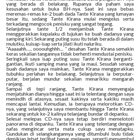
yang berada di belakang. Rupanya dia paham saya
kesusahan untuk buka BH-nya. Saat ini saya bebas
meremas-remas ke-2 buah dada Tante Kirana yang lumayan
besar itu, sedang Tante Kirana mulai mengelus serta
terkadang mengocok penisku yang sangat tegang.
Selanjutnya tante 1/2 menjambak Tante Kirana
menggerakkan kepalaku di tujukan ke buah dadanya yang
samping kiri. Sekarang puting susu itu telah berada di dalam
mulutku, kuisap-isap serta jilati ikuti naluriku.
“Aaaaahh….. oooouhghhh… ” desahan Tante Kirana semakin
keras sekalian tangannya tidak berhenti mendustai penisku.
Seringkali saya isap puting susu Tante Kirana berganti-
gantian, ikuti samping mana yang ia maui. Sesudah senang
buah dadanya saya mainkan, Tante Kirana menggerakkan
tubuhku perlahan ke belakang. Selanjutnya ia berputar-
putar, berjalan mundur sekalian menarikku mengarah
ranjang.
Sampai di tepi ranjang, Tante Kirana menyengaja
menjatuhkan dianya hingga saat ini ia telentang dengan saya
menindih di atasnya, sesaat kakinya serta kakiku masih
mencapai lantai. Kemudian, ia berupaya melorotkan CD-
nya, yang selanjutnya saya membantu hingga Tante Kirana
sekarang untuk ke-2 kalinya telanjang bundar di depanku.
Selesai melepas CD-nya saya tetap berdiri memelototi
panorama di depanku. Tante Kirana yang telentang dengan
nafas mengincar serta mata cukup sayu menatapku.
Gundukan di selangkangannya yang ditumbuhi bulu tidak
demikian lebat terlihat benar melawan, seperti menyembul