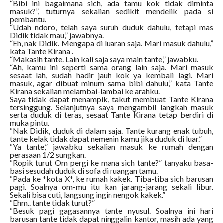
“Bibi ini bagaimana sich, ada tamu kok tidak diminta
masuk?”, tuturnya sekalian sedikit mendelik pada si
pembantu.
“Udah ndoro, telah saya suruh duduk dahulu, tetapi mas
Didik tidak mau,” jawabnya.
“Eh, nak Didik. Mengapa di luaran saja. Mari masuk dahulu,”
kata Tante Kirana .
“Makasih tante. Lain kali saja saya main tante,” jawabku.
“Ah, kamu ini seperti sama orang lain saja. Mari masuk
sesaat lah, sudah hadir jauh kok ya kembali lagi. Mari
masuk, agar dibuat minum sama bibi dahulu,” kata Tante
Kirana sekalian melambai-lambai ke arahku.
Saya tidak dapat menampik, takut membuat Tante Kirana
tersinggung. Selanjutnya saya mengambil langkah masuk
serta duduk di teras, sesaat Tante Kirana tetap berdiri di
muka pintu.
“Nak Didik, duduk di dalam saja. Tante kurang enak tubuh,
tante kelak tidak dapat nemenin kamu jika duduk di luar.”
“Ya tante,” jawabku sekalian masuk ke rumah dengan
perasaan 1/2 sungkan.
“Ropik turut Om pergi ke mana sich tante?” tanyaku basa-
basi sesudah duduk di sofa di ruangan tamu.
“Pada ke *kota X*, ke rumah kakek. Tiba-tiba sich barusan
pagi. Soalnya om-mu itu kan jarang-jarang sekali libur.
Sekali bisa cuti, langsung ingin nengok kakek.”
“Ehm.. tante tidak turut?”
“Besuk pagi gagasannya tante nyusul. Soalnya ini hari
barusan tante tidak dapat ninggalin kantor, masih ada yang