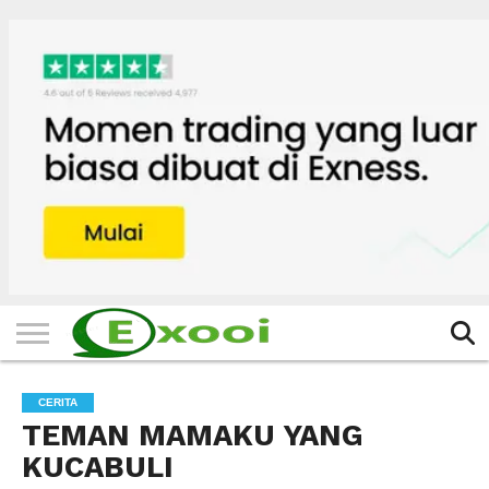
HOME
FILTER
BERITA
BIODATA
CERITA
CERPEN
EKSKLUSIF
FOTO
VIDEO
TIPS
MORE
CERITA
TEMAN MAMAKU YANG
KUCABULI