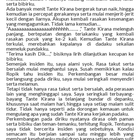
serta bibirku.
Ada banyak menit Tante Kirana bergerak turun naik, hingga
kemudian ia percepat gerakannya serta mulai menjerit-jerit
kecil dengan liarnya. Akupun kembali rasakan kesenangan
yang mengagumkan. Tidak lama kemudian…
“Aaaaaaaaaaaaaaaaahhhhhhh…….. ,” Tante Kirana melenguh
panjang, bertepatan dengan teriakanku yang kembali
rasakan pucuk yang ke-2 kali. Kemudian Tante Kirana
terkulai, merebahkan kepalanya di dadaku sekalian
memeluk pundakku.
“Terima kasih Dik…,” bisiknya lirih dilanjutkan kecupan ke
bibirku.
Semenjak insiden itu, saya alami syok. Rasa takut serta
bersalah mulai menghantui saya. Susah memikirkan kalau
Ropik tahu insiden itu. Perkembangan besar mulai
berlangsung pada diriku, saya mulai seringkali menyendiri
serta melamun.
Tetapi tidak hanya rasa takut serta bersalah, ada perasaan
lain yang menghinggapi saya. Saya seringkali terbayang-
bayang Tante Kirana ia telanjang bundar di depanku,
khususnya saat malam hari, hingga saya setiap malam sulit
tidur. Tidak hanya seperti ada dorongan kemauan untuk
mengulang apa yang sudah Tante Kirana kerjakan padaku.
Perkembangan pada diriku nyatanya dirasa oleh paman
serta bibiku dan teman-temanku, terhitung Ropik. Tentunya
saya tidak bercerita insiden yang sebetulnya. Kondisi
semacam itu berjalan sampai satu minggu lebih yang
membuat kesehatanku mulai drop karena setiap malam sulit