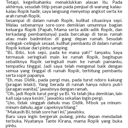
Tetapi, kegelisahanku menaklukkan alasan itu. Pada
akhirnya, sesudah titip pesan pada penjual di warung kalau-
kalau Ropik hadir, saya langsung menyetop angkot serta ke
arah rumah Ropik.
Sesampai di dalam rumah Ropik, kulihat situasinya sepi.
Walau sebenarnya sore-sore demikian umumnya bagian
keluarga Ropik (Papah, Mama serta adik-adik Ropik, dan
terkadang pembantunya) pada bercakap di teras rumah
atau main badminton di gang depan rumah. Sesudah
celingak-celinguk sesaat, kulihat pembantu di dalam rumah
Ropik keluar dari pintu samping.
“Bi.. Bibi.. kok sepi.. pada ke mana yah?” tanyaku. Saya
termasuk seringkali main ke rumah Ropik, begitupun
sebaliknya Ropik seringkali main ke rumah pamanku,
tempatku tinggal. Jadi saya telah mengenal baik dengan
semua yang tinggal di rumah Ropik, terhitung pembantu
serta sopir papanya.
“Eh, mas Didik.. pada pergi mas, pada turut ndoro kakung
(juragan lelaki). Yang berada di rumah hanya ndoro putri
(juragan wanita),” jawabnya dengan ramah.
“Oh.. jadi Ropik turut pergi ya Bi. Ya telah jika demikian, lain
kali saja saya kesini ,” jawabku sekalian ingin pergi.
“Lho, tidak singgah dahulu mas Didik. Mbok ya minum-
minum dahulu, agar capeknya hilang.”
“Makasih Bi, telah sore hari ini,” jawabku.
Baru saya ingin bergerak pulang, pintu depan mendadak
terbuka. Nyatanya Tante Kirana, mama Ropik yang buka
pintu.