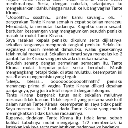
menikmatinya. Serta, dengan naluriah, selanjutnya ku
mengeluarkan lidahku hingga masuk ke lubang vagina Tante
Kirana.
“Oooohhh… sssshhh… pinter kamu sayang… oh… ”
pergerakan Tante Kirana semakin cepat sekalian meracau.
Mendadak, ia memutar badannya. Kagetku cuma sesaat,
bertukar kesenangan yang mengagumkan sesudah penisku
masuk ke mulut Tante Kirana.
Saya rasakan kepala penisku dikulum serta dijilatinya,
sekalian tangannya mengocok tangkai penisku. Selain itu,
vaginanya masih melekat dimulutku, walau gesekannya
telah mulai menyusut. Sekalian nikmati saya mengelus ke-2
pantat Tante Kirana yang persis ada di muka mataku.
Sesudah senang dengan permainan semacam itu, Tante
Kirana mulai berputar-putar serta berubah. Masih
mengangkang, tetapi tidak di atas mulutku, kesempatan ini
pas di atas ujung penisku yang tegak.
“Sleep.. blesss… ooooooooooooohhhhhh,” penisku
menancap prima di vagina Tante Kirana diikuti desahan
panjangnya, yang justru lebih seperti dengan lolongan.
Tante Kirana bergerak turun naik sekalian mulutnya
meracau tidak karuan. Tidak seperti yang pertama waktu di
dalam rumah Tante Kirana, kesempatan ini saya tidak pasif.
Saya meremas ke-2 buah dada Tante Kirana yang makin
meningkatkan tidak karuan racauannya.
Rupanya, tindakan Tante Kirana itu tidak lama, sebab
kulihat tubuhnya mulai mengejang. 1/2 membentak ia
luruskan kakinya serta menjatuhkan badannya ke badanku.