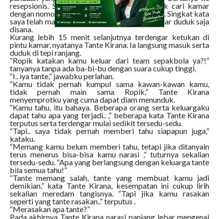
resepsionis. Serta memang tidak susah untuk cari kamar
dengan nomor seperti yang tercantum di kunci. Singkat kata
saya telah masuk ke kamar, tetapi cuma sekedar duduk saja
disana.
Kurang lebih 15 menit selanjutnya terdengar ketukan di
pintu kamar, nyatanya Tante Kirana. Ia langsung masuk serta
duduk di tepi ranjang.
“Ropik katakan kamu keluar dari team sepakbola ya?!”
tanyanya tanpa ada ba-bi-bu dengan suara cukup tinggi.
“I.. iya tante,” jawabku perlahan.
“Kamu tidak pernah kumpul sama kawan-kawan kamu,
tidak pernah main sama Ropik,” Tante Kirana
menyemprotku yang cuma dapat diam menunduk.
“Kamu tahu, itu bahaya. Beberapa orang serta keluargaku
dapat tahu apa yang terjadi.. ,” beberapa kata Tante Kirana
terputus serta terdengar mulai sedikit tersedu-sedu.
“Tapi.. saya tidak pernah memberi tahu siapapun juga,”
kataku.
“Memang kamu belum memberi tahu, tetapi jika ditanyain
terus menerus bisa-bisa kamu narasi ,” tuturnya sekalian
tersedu-sedu. “Apa yang berlangsung dengan keluarga tante
bila semua tahu!”
“Tante memang salah, tante yang membuat kamu jadi
demikian,” kata Tante Kirana, kesempatan ini cukup lirih
sekalian meredam tangisnya. “Tapi jika kamu rasakan
seperti yang tante rasakan..” terputus .
“Merasakan apa tante?”
Pada akhirnya Tante Kirana narasi panjang lebar mengenai