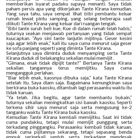
memberikan isyarat padaku supaya menanti. Saya tidak
paham persis apa yang dikerjakan Tante Kirana kemudian.
Yang saya tahu, saya sempat lihat bibi pembantu keluar
rumah lewat pintu samping, yang selang beberapa saat
diikuti Tante Kirana yang keluar dari ruangan tengah.
“Bibi tante suruh beli kue. Kue di dalam rumah telah habis,”
tuturnya seakan menjawab pertanyaan yang tidak sempat
kuucapkan. “Ayo sini tante lanjutin mijitnya. Geser kesini
saja agar lebih enak,” kali itu saya cuma menurut saja geser
ke sofa panjang seperti yang diminta Tante Kirana.
Selanjutnya saya diminta duduk menyamping serta Tante
Kirana duduk di belakangku sekalian mulai memijit .
“Gimana, enak tidak dipijit tante?” Bertanya Tante Kirana
sekalian tangannya terus memijitku. Saya cuma
mengangguk perlahan.
“Biar lebih enak, kaosnya dibuka saja,” kata Tante Kirana
setelah itu. Saya diam saja. Bagaimana kemungkinan saya
berkirana buka kaosku, ditambah lagi perasaanku waktu itu
tidak karuan.
“Ya telah. Jika begitu, agar tante membantu bukain,”
tuturnya sekalian meningkatkan sisi bawah kaosku. Seperti
terkena sihir saya menurut saja serta mengusung ke-2
tanganku waktu Tante Kirana buka kaosku.
Kemudian Tante Kirana kembali memijitku. Saat ini tidak
cuma pundakku, tetapi mulai memijit punggung serta
terkadang pinggangku. Perasaanku kembali tidak karuan,
tidak cuma pijitannya sekarang, tetapi sepasang benda
empuk seringkali sentuh serta terkadang mendesak