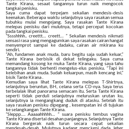
Tante Kirana, sesaat tangannya turun naik mengocok
tangkai penisku.
Saya cuma dapat terpejam sekalian mendesis-desis
keenakan. Beberapa waktu selanjutnya saya rasakan semua
tubuhku mulai mengejang. Saya rasakan Tante Kirana
melepas penisku dari mulutnya, tetapi percepat kocokan
pada tangkai penisku.
“Sssshhhh.. creettt… creett… ” Sekalian mendesis nikmati
sensasi rasa yang mengagumkan saya rasakan cairan hangat
menyemprot sampai ke dadaku, cairan air mkirana ku
sendiri.
“Ah, fundamen anak muda, baru begitu saja sudah keluar,”
Tante Kirana berbisik di dekat telingaku. Saya cuma
memandang kosong ke muka Tante Kirana, yang saya tahu
tangannya tidak berhenti mengelus-elus penisku. “Tapi ini
kelebihan anak muda. Sudah keluarpun, masih kencang ini,”
bisik Tante Kirana .
Kemudian saya lihat Tante Kirana melepas T-Shirtnya,
selanjutnya beruntun, BH, celana serta CD-nya. Saya terus
terbelalak lihat panorama semacam itu. Serta Tante Kirana
seperti tidak perduli selanjutnya meluruskan urutan ku,
selanjutnya ia mengangkang duduk di atasku. Setelah itu
saya rasakan penisku dipegang , kesempatan ini di tujukan
ke selangkangan Tante Kirana.
“Sleppp…. Aaaaahhhhh… ” suara penisku tembus vagina
Tante Kirana disertai desahan panjangnya. Selanjutnya Tante
Kirana bergerak naik turun secara cepat sekalian
mendesah-desah. Mulutnya kadang menciumi dada, leher