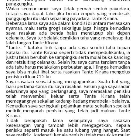
punggungku.
Walau seumur-umur saya tidak pernah sentuh payudara,
tetapi saya dapat tahu jika benda empuk yang mendesak
punggungku itu ialah sepasang payudara Tante Kirana.
Beberapa lama saya ada dalam kondisi di antara merasakan
nyaman, malu serta grogi sekaligus juga, hingga kemudian
saya rasakan ada benda halus menelusup sisi depan
celanaku. Saya terbelalak demikian tahu yang menelusup itu
ialah tangan Tante Kirana.
“Tante.. ” kataku lirih tanpa ada saya sendiri tahu tujuan
kataku itu. Tante Kirana seperti tidak mempedulikanku, ia
justru telah berubah ke sampingku serta mulai buka kancing
dan retsluiting celanaku. Selain itu saya cuma terdiam tanpa
ada tahu harus melakukan perbuatan apa. Hingga kemudian
saya bisa mulai lihat serta rasakan Tante Kirana mengelus
penisku di luar CD-ku.
Saya rasakan sensasi yang mengagumkan. Suatu hal yang
baru pertama-tama itu saya rasakan. Belum juga saya sadar
seluruhnya apa yang berlangsung, saya merasakan penisku
telah menyembul keluar serta Tante Kirana telah
memegangnya sekalian kadang-kadang membelai-belainya.
Kemudian saya seringkali pejamkan mata sekalian sesekali
melirik mengarah penisku yang telah jadi mainan Tante
Kirana.
Tidak berapakah lama selanjutnya saya rasakan
kesenangan yang tambah lebih mengagetkan. Kepala
penisku seperti masuk ke satu lubang yang hangat. Saat
saya melirik , kudapati kepala penisku telah masuk ke mulut