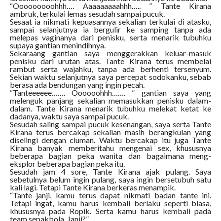
“Ooooooooohhh…. Aaaaaaaaahhh….. ” Tante Kirana
ambruk, terkulai lemas sesudah sampai pucuk.
Sesaat ia nikmati kepuasannya sekalian terkulai di atasku,
sampai selanjutnya ia bergulir ke samping tanpa ada
melepas vaginanya dari penisku, serta menarik tubuhku
supaya gantian menindihnya.
Sekaraang gantian saya menggerakkan keluar-masuk
penisku dari urutan atas. Tante Kirana terus membelai
rambut serta wajahku, tanpa ada berhenti tersenyum.
Sekian waktu selanjutnya saya percepat sodokanku, sebab
berasa ada bendungan yang ingin pecah.
“Tanteeeeee……. Oooooohhh……. ” gantian saya yang
melenguk panjang sekalian memasukkan penisku dalam-
dalam. Tante Kirana menarik tubuhku melekat ketat ke
dadanya, waktu saya sampai pucuk.
Sesudah saling sampai pucuk kesenangan, saya serta Tante
Kirana terus bercakap sekalian masih berangkulan yang
diselingi dengan ciuman. Waktu bercakap itu juga Tante
Kirana banyak memberitahu mengenai sex, khususnya
beberapa bagian peka wanita dan bagaimana meng-
eksplor beberapa bagian peka itu.
Sesudah jam 4 sore, Tante Kirana ajak pulang. Saya
sebetulnya belum ingin pulang, saya ingin bersetubuh satu
kali lagi. Tetapi Tante Kirana berkeras menampik.
“Tante janji, kamu terus dapat nikmati badan tante ini.
Tetapi ingat, kamu harus kembali berlaku seperti biasa,
khususnya pada Ropik. Serta kamu harus kembali pada
team sepakbola. Janji?”