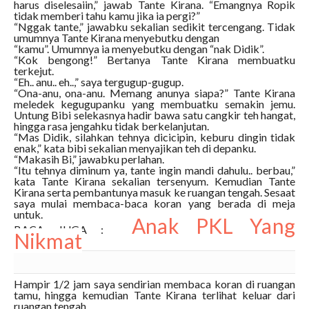
harus diselesaiin,” jawab Tante Kirana. “Emangnya Ropik
tidak memberi tahu kamu jika ia pergi?”
“Nggak tante,” jawabku sekalian sedikit tercengang. Tidak
umumnya Tante Kirana menyebutku dengan
“kamu”. Umumnya ia menyebutku dengan “nak Didik”.
“Kok bengong!” Bertanya Tante Kirana membuatku
terkejut.
“Eh.. anu.. eh..,” saya tergugup-gugup.
“Ona-anu, ona-anu. Memang anunya siapa?” Tante Kirana
meledek kegugupanku yang membuatku semakin jemu.
Untung Bibi selekasnya hadir bawa satu cangkir teh hangat,
hingga rasa jengahku tidak berkelanjutan.
“Mas Didik, silahkan tehnya dicicipin, keburu dingin tidak
enak,” kata bibi sekalian menyajikan teh di depanku.
“Makasih Bi,” jawabku perlahan.
“Itu tehnya diminum ya, tante ingin mandi dahulu.. berbau,”
kata Tante Kirana sekalian tersenyum. Kemudian Tante
Kirana serta pembantunya masuk ke ruangan tengah. Sesaat
saya mulai membaca-baca koran yang berada di meja
untuk.
Anak PKL Yang
BACA JUGA :
Nikmat
Hampir 1/2 jam saya sendirian membaca koran di ruangan
tamu, hingga kemudian Tante Kirana terlihat keluar dari
ruangan tengah.