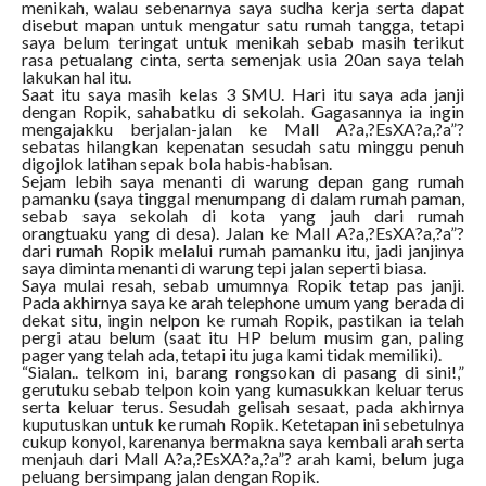
menikah, walau sebenarnya saya sudha kerja serta dapat
disebut mapan untuk mengatur satu rumah tangga, tetapi
saya belum teringat untuk menikah sebab masih terikut
rasa petualang cinta, serta semenjak usia 20an saya telah
lakukan hal itu.
Saat itu saya masih kelas 3 SMU. Hari itu saya ada janji
dengan Ropik, sahabatku di sekolah. Gagasannya ia ingin
mengajakku berjalan-jalan ke Mall A?a,?EsXA?a,?a”?
sebatas hilangkan kepenatan sesudah satu minggu penuh
digojlok latihan sepak bola habis-habisan.
Sejam lebih saya menanti di warung depan gang rumah
pamanku (saya tinggal menumpang di dalam rumah paman,
sebab saya sekolah di kota yang jauh dari rumah
orangtuaku yang di desa). Jalan ke Mall A?a,?EsXA?a,?a”?
dari rumah Ropik melalui rumah pamanku itu, jadi janjinya
saya diminta menanti di warung tepi jalan seperti biasa.
Saya mulai resah, sebab umumnya Ropik tetap pas janji.
Pada akhirnya saya ke arah telephone umum yang berada di
dekat situ, ingin nelpon ke rumah Ropik, pastikan ia telah
pergi atau belum (saat itu HP belum musim gan, paling
pager yang telah ada, tetapi itu juga kami tidak memiliki).
“Sialan.. telkom ini, barang rongsokan di pasang di sini!,”
gerutuku sebab telpon koin yang kumasukkan keluar terus
serta keluar terus. Sesudah gelisah sesaat, pada akhirnya
kuputuskan untuk ke rumah Ropik. Ketetapan ini sebetulnya
cukup konyol, karenanya bermakna saya kembali arah serta
menjauh dari Mall A?a,?EsXA?a,?a”? arah kami, belum juga
peluang bersimpang jalan dengan Ropik.