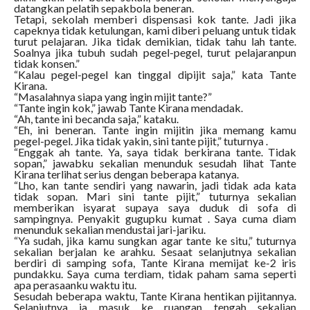
datangkan pelatih sepakbola beneran.
Tetapi, sekolah memberi dispensasi kok tante. Jadi jika
capeknya tidak ketulungan, kami diberi peluang untuk tidak
turut pelajaran. Jika tidak demikian, tidak tahu lah tante.
Soalnya jika tubuh sudah pegel-pegel, turut pelajaranpun
tidak konsen.”
“Kalau pegel-pegel kan tinggal dipijit saja,” kata Tante
Kirana.
“Masalahnya siapa yang ingin mijit tante?”
“Tante ingin kok,” jawab Tante Kirana mendadak.
“Ah, tante ini becanda saja,” kataku.
“Eh, ini beneran. Tante ingin mijitin jika memang kamu
pegel-pegel. Jika tidak yakin, sini tante pijit,” tuturnya .
“Enggak ah tante. Ya, saya tidak berkirana tante. Tidak
sopan,” jawabku sekalian menunduk sesudah lihat Tante
Kirana terlihat serius dengan beberapa katanya.
“Lho, kan tante sendiri yang nawarin, jadi tidak ada kata
tidak sopan. Mari sini tante pijit,” tuturnya sekalian
memberikan isyarat supaya saya duduk di sofa di
sampingnya. Penyakit gugupku kumat . Saya cuma diam
menunduk sekalian mendustai jari-jariku.
“Ya sudah, jika kamu sungkan agar tante ke situ,” tuturnya
sekalian berjalan ke arahku. Sesaat selanjutnya sekalian
berdiri di samping sofa, Tante Kirana memijat ke-2 iris
pundakku. Saya cuma terdiam, tidak paham sama seperti
apa perasaanku waktu itu.
Sesudah beberapa waktu, Tante Kirana hentikan pijitannya.
Selanjutnya ia masuk ke ruangan tengah sekalian