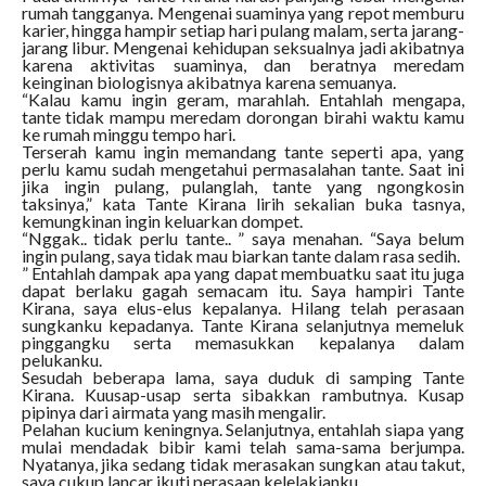
rumah tangganya. Mengenai suaminya yang repot memburu
karier, hingga hampir setiap hari pulang malam, serta jarang-
jarang libur. Mengenai kehidupan seksualnya jadi akibatnya
karena aktivitas suaminya, dan beratnya meredam
keinginan biologisnya akibatnya karena semuanya.
“Kalau kamu ingin geram, marahlah. Entahlah mengapa,
tante tidak mampu meredam dorongan birahi waktu kamu
ke rumah minggu tempo hari.
Terserah kamu ingin memandang tante seperti apa, yang
perlu kamu sudah mengetahui permasalahan tante. Saat ini
jika ingin pulang, pulanglah, tante yang ngongkosin
taksinya,” kata Tante Kirana lirih sekalian buka tasnya,
kemungkinan ingin keluarkan dompet.
“Nggak.. tidak perlu tante.. ” saya menahan. “Saya belum
ingin pulang, saya tidak mau biarkan tante dalam rasa sedih.
” Entahlah dampak apa yang dapat membuatku saat itu juga
dapat berlaku gagah semacam itu. Saya hampiri Tante
Kirana, saya elus-elus kepalanya. Hilang telah perasaan
sungkanku kepadanya. Tante Kirana selanjutnya memeluk
pinggangku serta memasukkan kepalanya dalam
pelukanku.
Sesudah beberapa lama, saya duduk di samping Tante
Kirana. Kuusap-usap serta sibakkan rambutnya. Kusap
pipinya dari airmata yang masih mengalir.
Pelahan kucium keningnya. Selanjutnya, entahlah siapa yang
mulai mendadak bibir kami telah sama-sama berjumpa.
Nyatanya, jika sedang tidak merasakan sungkan atau takut,
saya cukup lancar ikuti perasaan kelelakianku.