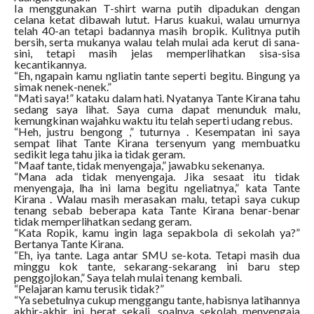
Ia menggunakan T-shirt warna putih dipadukan dengan
celana ketat dibawah lutut. Harus kuakui, walau umurnya
telah 40-an tetapi badannya masih bropik. Kulitnya putih
bersih, serta mukanya walau telah mulai ada kerut di sana-
sini, tetapi masih jelas memperlihatkan sisa-sisa
kecantikannya.
“Eh, ngapain kamu ngliatin tante seperti begitu. Bingung ya
simak nenek-nenek.”
“Mati saya!” kataku dalam hati. Nyatanya Tante Kirana tahu
sedang saya lihat. Saya cuma dapat menunduk malu,
kemungkinan wajahku waktu itu telah seperti udang rebus.
“Heh, justru bengong ,” tuturnya . Kesempatan ini saya
sempat lihat Tante Kirana tersenyum yang membuatku
sedikit lega tahu jika ia tidak geram.
“Maaf tante, tidak menyengaja,” jawabku sekenanya.
“Mana ada tidak menyengaja. Jika sesaat itu tidak
menyengaja, lha ini lama begitu ngeliatnya,” kata Tante
Kirana . Walau masih merasakan malu, tetapi saya cukup
tenang sebab beberapa kata Tante Kirana benar-benar
tidak memperlihatkan sedang geram.
“Kata Ropik, kamu ingin laga sepakbola di sekolah ya?”
Bertanya Tante Kirana.
“Eh, iya tante. Laga antar SMU se-kota. Tetapi masih dua
minggu kok tante, sekarang-sekarang ini baru step
penggojlokan,” Saya telah mulai tenang kembali.
“Pelajaran kamu terusik tidak?”
“Ya sebetulnya cukup menggangu tante, habisnya latihannya
akhir-akhir ini berat sekali, soalnya sekolah menyengaja