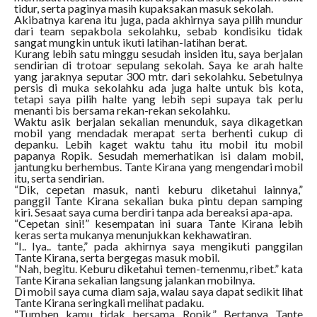
tidur, serta paginya masih kupaksakan masuk sekolah.
Akibatnya karena itu juga, pada akhirnya saya pilih mundur
dari team sepakbola sekolahku, sebab kondisiku tidak
sangat mungkin untuk ikuti latihan-latihan berat.
Kurang lebih satu minggu sesudah insiden itu, saya berjalan
sendirian di trotoar sepulang sekolah. Saya ke arah halte
yang jaraknya seputar 300 mtr. dari sekolahku. Sebetulnya
persis di muka sekolahku ada juga halte untuk bis kota,
tetapi saya pilih halte yang lebih sepi supaya tak perlu
menanti bis bersama rekan-rekan sekolahku.
Waktu asik berjalan sekalian menunduk, saya dikagetkan
mobil yang mendadak merapat serta berhenti cukup di
depanku. Lebih kaget waktu tahu itu mobil itu mobil
papanya Ropik. Sesudah memerhatikan isi dalam mobil,
jantungku berhembus. Tante Kirana yang mengendari mobil
itu, serta sendirian.
“Dik, cepetan masuk, nanti keburu diketahui lainnya,”
panggil Tante Kirana sekalian buka pintu depan samping
kiri. Sesaat saya cuma berdiri tanpa ada bereaksi apa-apa.
“Cepetan sini!” kesempatan ini suara Tante Kirana lebih
keras serta mukanya menunjukkan kekhawatiran.
“I.. Iya.. tante,” pada akhirnya saya mengikuti panggilan
Tante Kirana, serta bergegas masuk mobil.
“Nah, begitu. Keburu diketahui temen-temenmu, ribet.” kata
Tante Kirana sekalian langsung jalankan mobilnya.
Di mobil saya cuma diam saja, walau saya dapat sedikit lihat
Tante Kirana seringkali melihat padaku.
“Tumben kamu tidak bersama Ropik,” Bertanya Tante