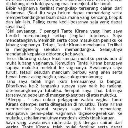
di dukung oleh kakinya yang masih menjuntai ke lantai.
Bibir vaginanya terlihat mengkilap terserang cairan dari
dalamnya. (Saat itu saya belum dapat memandang serta
memperbandingkan buah dada, mana yang kencang, bropik
dan lain-lain. Paling cuma kecil-besarnya saja yang dapat
saya lihat).
“Sini sayaangg.. ,” panggil Tante Kirana yang lihat saya
berdiri memandangi setiap jengkal tubuhnya. Saya
mendatanginya, menindih serta coba masukkan penisku ke
lubang vaginanya. Tetapi, Tante Kirana menahanku. Terlihat
ia menggeleng sekalian memandangku. Selanjutnya
mendadak kepalaku didorong kebawah.
Terus didorong cukup kuat sampai mulutku persis ada di
muka lubang vaginanya. Kemudian Tante Kirana berupaya
supaya mulutku melekat ke vaginanya. Awalannya saya
turuti, tetapi sesudah mencium berbau yang aneh serta
benar-benar asing bagiku, saya cukup menantang.
Tahu saya tidak ingin ikuti kemauannya, ia bangun.
Ditariknya ke-2 tanganku supaya saya naik ke ranjang,
ditelentangkannya tubuhku. Sempat saya lihat bibirnya
tersenyum, sebelum di mengangkang pas di atas mulutku.
“Bleepp… ” saya cukup gelagapan waktu vagina Tante
Kirana ditempel serta ditegaskan di mulutku. Tante Kirana
memberikan isyarat supaya saya tidak menantang,
selanjutnya pelan-pelan vaginanya digesek-gesekkan ke
mulutku, sekalian mulutnya mendesis-desis tidak karuan.
Saya yang awalannya rada-rada jijik dengan cairan dari
vagina Tante Kirana, telah mulai familiar serta dapat