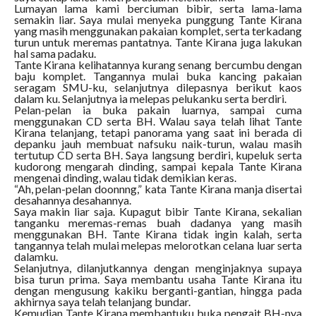
Lumayan lama kami berciuman bibir, serta lama-lama
semakin liar. Saya mulai menyeka punggung Tante Kirana
yang masih menggunakan pakaian komplet, serta terkadang
turun untuk meremas pantatnya. Tante Kirana juga lakukan
hal sama padaku.
Tante Kirana kelihatannya kurang senang bercumbu dengan
baju komplet. Tangannya mulai buka kancing pakaian
seragam SMU-ku, selanjutnya dilepasnya berikut kaos
dalam ku. Selanjutnya ia melepas pelukanku serta berdiri.
Pelan-pelan ia buka pakain luarnya, sampai cuma
menggunakan CD serta BH. Walau saya telah lihat Tante
Kirana telanjang, tetapi panorama yang saat ini berada di
depanku jauh membuat nafsuku naik-turun, walau masih
tertutup CD serta BH. Saya langsung berdiri, kupeluk serta
kudorong mengarah dinding, sampai kepala Tante Kirana
mengenai dinding, walau tidak demikian keras.
“Ah, pelan-pelan doonnng,” kata Tante Kirana manja disertai
desahannya desahannya.
Saya makin liar saja. Kupagut bibir Tante Kirana, sekalian
tanganku meremas-remas buah dadanya yang masih
menggunakan BH. Tante Kirana tidak ingin kalah, serta
tangannya telah mulai melepas melorotkan celana luar serta
dalamku.
Selanjutnya, dilanjutkannya dengan menginjaknya supaya
bisa turun prima. Saya membantu usaha Tante Kirana itu
dengan mengusung kakiku berganti-gantian, hingga pada
akhirnya saya telah telanjang bundar.
Kemudian Tante Kirana membantuku buka pengait BH-nya