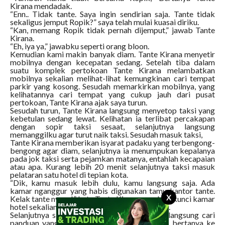
Kirana mendadak.
“Enn.. Tidak tante. Saya ingin sendirian saja. Tante tidak
sekaligus jemput Ropik?” saya telah mulai kuasai diriku.
“Kan, memang Ropik tidak pernah dijemput,” jawab Tante
Kirana.
“Eh, iya ya,” jawabku seperti orang bloon.
Kemudian kami makin banyak diam. Tante Kirana menyetir
mobilnya dengan kecepatan sedang. Setelah tiba dalam
suatu komplek pertokoan Tante Kirana melambatkan
mobilnya sekalian melihat-lihat kemungkinan cari tempat
parkir yang kosong. Sesudah memarkirkan mobilnya, yang
kelihatannya cari tempat yang cukup jauh dari pusat
pertokoan, Tante Kirana ajak saya turun.
Sesudah turun, Tante Kirana langsung menyetop taksi yang
kebetulan sedang lewat. Kelihatan ia terlibat percakapan
dengan sopir taksi sesaat, selanjutnya langsung
memanggilku agar turut naik taksi. Sesudah masuk taksi,
Tante Kirana memberikan isyarat padaku yang terbengong-
bengong agar diam, selanjutnya ia menumpukan kepalanya
pada jok taksi serta pejamkan matanya, entahlah kecapaian
atau apa. Kurang lebih 20 menit selanjutnya taksi masuk
pelataran satu hotel di tepian kota.
“Dik, kamu masuk lebih dulu, kamu langsung saja. Ada
kamar nganggur yang habis digunakan tamu kantor tante.
X
Kelak tante nyusul,” kata Tante Kirana memberi kunci kamar
hotel sekalian 1/2 mendorongku supaya keluar.
Selanjutnya saya masuk ke hotel, saya pilih langsung cari
panduan yang berada di hotel itu dibanding bertanya ke