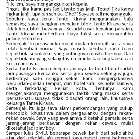
“He-em,” saya menganggukkan kepala.
“Ingat, jika kamu pas janji, tante pas janji. Tetapi jika kamu
ingkar janji, lupakan semua. Oke?” Saya sekali mengangguk.
Sebelum saya serta Tante Kirana menggunakan baju
semasing, saya luangkan mencium bibir Tante Kirana serta
tidak lupa bibir bawahnya. Sesudah usai kenakan pakaian,
Tante Kirana memberikan biaya taksi serta menyuruhku
pulang lebih dulu.
Semenjak itu perasaanku mulai mudah kembali, serta saya
telah kembali normal. Saya masuk kembali pada team
sepakbola sekolahku, yang untungnya masih diterima. Dari
sepakbola itu yang selanjutnya memuluskan langkahku cari
kerja nantinya.
Serta Tante Kirana menepati janjinya. Ia betul-betul sudah
jadi pasangan kencanku, serta guru sex-ku sekaligus juga.
Sedikitnya satu minggu sekali kami mengerjakannya
berpindah-pindah tempat, dari hotel satu ke hotel lainnya,
serta terkadang keluar kota. Tentunya kami
mengerjakannya menggunakan taktik yang masak serta
berhati-hati, supaya tidak didapati orang lain, khususnya
keluarga Tante Kirana.
Semenjak itu juga saya alami perkembangan yang cukup
mencolok, khususnya dalam pergaulanku dengan rekan-
rekan cewek. Saya yang awalannya diketahui pemalu serta
jarang-jarang berkawan dengan rekan cewek, mulai
diketahui jadi play boy.
Sampai lulus SMU, beberapa cewek baik dari sekolahku
atau dari sekolah lain sempat saya pacari, serta beberapa