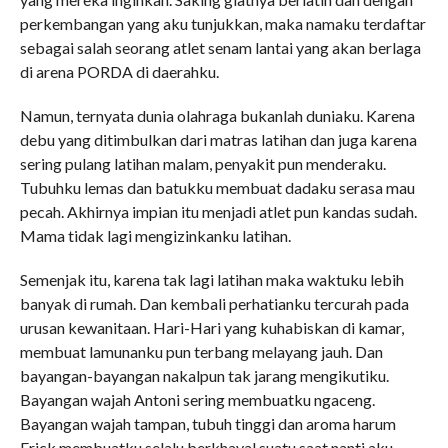
perkembangan yang aku tunjukkan, maka namaku terdaftar
sebagai salah seorang atlet senam lantai yang akan berlaga
di arena PORDA di daerahku.
Namun, ternyata dunia olahraga bukanlah duniaku. Karena
debu yang ditimbulkan dari matras latihan dan juga karena
sering pulang latihan malam, penyakit pun menderaku.
Tubuhku lemas dan batukku membuat dadaku serasa mau
pecah. Akhirnya impian itu menjadi atlet pun kandas sudah.
Mama tidak lagi mengizinkanku latihan.
Semenjak itu, karena tak lagi latihan maka waktuku lebih
banyak di rumah. Dan kembali perhatianku tercurah pada
urusan kewanitaan. Hari-Hari yang kuhabiskan di kamar,
membuat lamunanku pun terbang melayang jauh. Dan
bayangan-bayangan nakalpun tak jarang mengikutiku.
Bayangan wajah Antoni sering membuatku ngaceng.
Bayangan wajah tampan, tubuh tinggi dan aroma harum
Erick membuatku selalu berkhayal suatu saat nanti aku