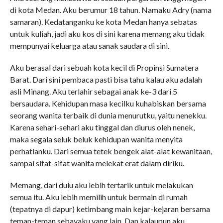
di kota Medan. Aku berumur 18 tahun. Namaku Adry (nama
samaran). Kedatanganku ke kota Medan hanya sebatas
untuk kuliah, jadi aku kos di sini karena memang aku tidak
mempunyai keluarga atau sanak saudara di sini.
Aku berasal dari sebuah kota kecil di Propinsi Sumatera
Barat. Dari sini pembaca pasti bisa tahu kalau aku adalah
asli Minang. Aku terlahir sebagai anak ke-3 dari 5
bersaudara. Kehidupan masa kecilku kuhabiskan bersama
seorang wanita terbaik di dunia menurutku, yaitu nenekku.
Karena sehari-sehari aku tinggal dan diurus oleh nenek,
maka segala seluk beluk kehidupan wanita menyita
perhatianku. Dari semua tetek bengek alat-alat kewanitaan,
sampai sifat-sifat wanita melekat erat dalam diriku.
Memang, dari dulu aku lebih tertarik untuk melakukan
semua itu. Aku lebih memilih untuk bermain di rumah
(tepatnya di dapur) ketimbang main kejar-kejaran bersama
teman-teman sebayaku yang lain. Dan kalaupun aku