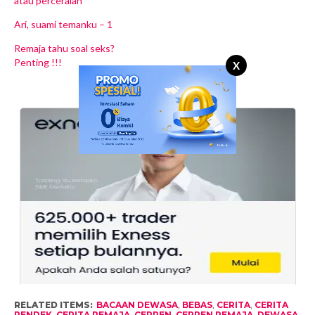
atau perceraian
Ari, suami temanku – 1
Remaja tahu soal seks?
Penting !!!
X
RELATED ITEMS:
BACAAN DEWASA
,
BEBAS
,
CERITA
,
CERITA
PENDEK
,
CERITA REMAJA
,
CERPEN
,
CERPEN REMAJA
,
DEWASA
,