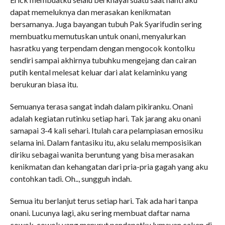
dapat memeluknya dan merasakan kenikmatan
bersamanya. Juga bayangan tubuh Pak Syarifudin sering
membuatku memutuskan untuk onani, menyalurkan
hasratku yang terpendam dengan mengocok kontolku
sendiri sampai akhirnya tubuhku mengejang dan cairan
putih kental melesat keluar dari alat kelaminku yang
berukuran biasa itu.
Semuanya terasa sangat indah dalam pikiranku. Onani
adalah kegiatan rutinku setiap hari. Tak jarang aku onani
samapai 3-4 kali sehari. Itulah cara pelampiasan emosiku
selama ini. Dalam fantasiku itu, aku selalu memposisikan
diriku sebagai wanita beruntung yang bisa merasakan
kenikmatan dan kehangatan dari pria-pria gagah yang aku
contohkan tadi. Oh.., sungguh indah.
Semua itu berlanjut terus setiap hari. Tak ada hari tanpa
onani. Lucunya lagi, aku sering membuat daftar nama
cowok-cowok yang menurut pendapatku lumayan cakep di