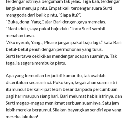
terdengar istrinya bergumam tak jelas. Tiga kali, terdengar
langkah menuju pintu. Empat kali, terdengar suara Surti
menggoda dari balik pintu, “Siapa itu?”.
“Buka, dong, Yang..”, ujar Bari dengan gaya memelas.
“Nanti dulu, saya pakai baju dulu..” kata Surti sambil
menahan tawa.
“Aku nyerah, Yang.., Please jangan pakai baju lagi..” kata Bari
betul-betul penuh dengan permohonan yang tulus.
Surti tertawa cekikikan mendengar ucapan suaminya. Tak
tega, ia segera membuka pintu.
Apa yang kemudian terjadi di kamar itu, tak usahlah
diceritakan secara rinci. Pokoknya, kegairahan suami istri
itu muncul berkali-lipat lebih besar daripada percumbuan
pagi hari maupun siang hari. Bari melumat habis istrinya, dan
Surti megap-megap menikmat serbuan suaminya. Satu jam
lebih mereka bergumul. Silakan bayangkan sendiri apa yang
mereka lakukan!