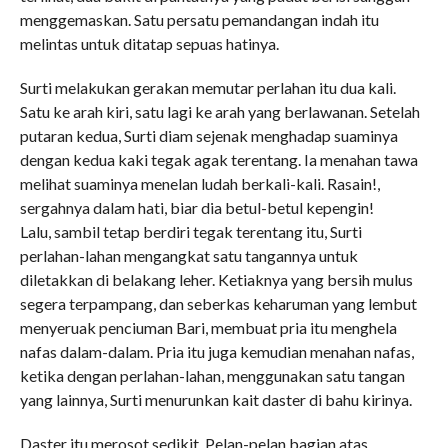
menggemaskan. Satu persatu pemandangan indah itu
melintas untuk ditatap sepuas hatinya.
Surti melakukan gerakan memutar perlahan itu dua kali.
Satu ke arah kiri, satu lagi ke arah yang berlawanan. Setelah
putaran kedua, Surti diam sejenak menghadap suaminya
dengan kedua kaki tegak agak terentang. Ia menahan tawa
melihat suaminya menelan ludah berkali-kali. Rasain!,
sergahnya dalam hati, biar dia betul-betul kepengin!
Lalu, sambil tetap berdiri tegak terentang itu, Surti
perlahan-lahan mengangkat satu tangannya untuk
diletakkan di belakang leher. Ketiaknya yang bersih mulus
segera terpampang, dan seberkas keharuman yang lembut
menyeruak penciuman Bari, membuat pria itu menghela
nafas dalam-dalam. Pria itu juga kemudian menahan nafas,
ketika dengan perlahan-lahan, menggunakan satu tangan
yang lainnya, Surti menurunkan kait daster di bahu kirinya.
Daster itu merosot sedikit. Pelan-pelan bagian atas