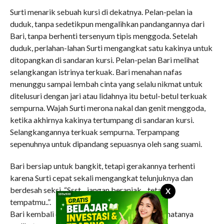
Surti menarik sebuah kursi di dekatnya. Pelan-pelan ia
duduk, tanpa sedetikpun mengalihkan pandangannya dari
Bari, tanpa berhenti tersenyum tipis menggoda. Setelah
duduk, perlahan-lahan Surti mengangkat satu kakinya untuk
ditopangkan di sandaran kursi. Pelan-pelan Bari melihat
selangkangan istrinya terkuak. Bari menahan nafas
menunggu sampai lembah cinta yang selalu nikmat untuk
ditelusuri dengan jari atau lidahnya itu betul-betul terkuak
sempurna. Wajah Surti merona nakal dan genit menggoda,
ketika akhirnya kakinya tertumpang di sandaran kursi.
Selangkangannya terkuak sempurna. Terpampang
sepenuhnya untuk dipandang sepuasnya oleh sang suami.
Bari bersiap untuk bangkit, tetapi gerakannya terhenti
karena Surti cepat sekali mengangkat telunjuknya dan
berdesah seksi, “Ssst.., jangan beranjak.., tetap di
X
tempatmu..”.
Bari kembali duduk, dan lalu membelalakkan matanya