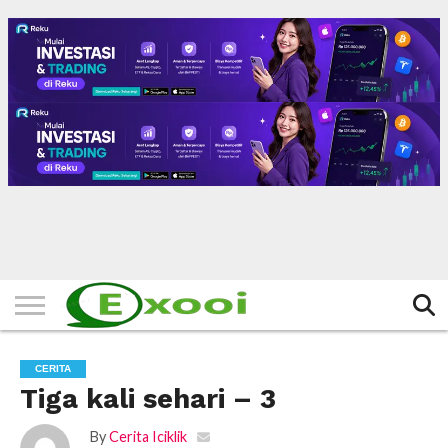
HOME
FILTER
BERITA
BIODATA
CERITA
CERPEN
EKSKLUSIF
FOTO
VIDEO
TIPS
MORE
CERITA
Tiga kali sehari – 3
By
Cerita Iciklik