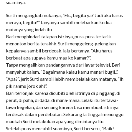
suaminya.
Surti mengangkat mukanya, “Eh.., begitu ya? Jadi aku harus
merayu, begitu?” tanyanya sambil melebarkan kedua
matanya yang indah itu.
Bari menghindari tatapan istrinya, pura-pura tertarik
menonton berita terakhir. Surti menggeleng-gelengkan
kepalanya sambil berdecak, lalu bertanya, “Aku harus
berbuat apa supaya kamu mau ke kamar?”.
Tanpa mengalihkan pandangannya dari layar televisi, Bari
menyahut kalem, “Bagaimana kalau kamu menari bugil..”.
“Apa?”, jerit Surti sambil lebih membelalakkan matanya, “Ih,
pikiranmu jorok ah!”.
Bari terlonjak karena dicubiti oleh istrinya di pinggang, di
perut, di paha, di dada, di mana-mana. Lelaki itu tertawa-
tawa kegelian, dan senang karena bisa membuat istrinya
terdesak dalam perdebatan. Sekarang ia tinggal menunggu,
maukah Surti melakukan apa yang dimintanya itu.
Setelah puas mencubiti suaminya, Surti berseru, “Baik!