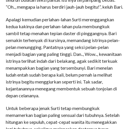
“Oh.., mengapa ia harus berdiri jauh-jauh begitu!”, keluh Bari.
Apalagi kemudian perlahan-lahan Surti merenggangkan
kedua kakinya dan perlahan-lahan pula membungkuk
sambil tetap menahan tepian daster di pinggangnya. Bari
semakin terhenyak di kursinya, memandang istrinya pelan-
pelan menungging. Pantatnya yang seksi pelan-pelan
menjadi bagian yang paling tinggi. Dan.., Wow.., kewanitaan
istrinya terlihat indah dari belakang, agak sedikit terkuak
menampakkan bagian yang tersembunyi. Bari menelan
ludah entah sudah berapa kali, belum pernah ia melihat
istrinya begitu menggiurkan seperti ini. Tak sadar,
kejantanannya menegang membentuk sebuah tonjolan di
depan celananya.
Untuk beberapa jenak Surti tetap membungkuk
memamerkan bagian paling sensual dari tubuhnya. Setelah
hitungan ke sepuluh, cepat-cepat wanita itu menegakkan
lagi tubuhnya, sekaligus melepaskan dasternya turun