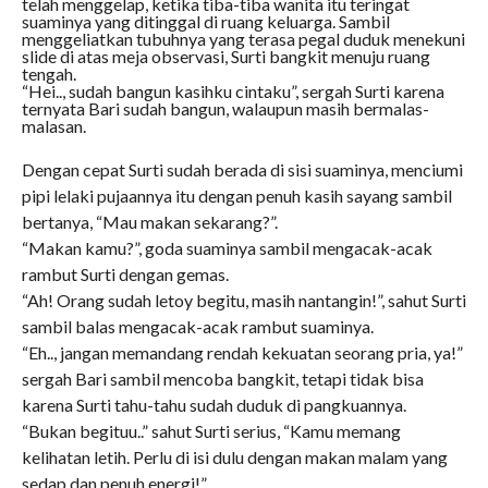
telah menggelap, ketika tiba-tiba wanita itu teringat
suaminya yang ditinggal di ruang keluarga. Sambil
menggeliatkan tubuhnya yang terasa pegal duduk menekuni
slide di atas meja observasi, Surti bangkit menuju ruang
tengah.
“Hei.., sudah bangun kasihku cintaku”, sergah Surti karena
ternyata Bari sudah bangun, walaupun masih bermalas-
malasan.
Dengan cepat Surti sudah berada di sisi suaminya, menciumi
pipi lelaki pujaannya itu dengan penuh kasih sayang sambil
bertanya, “Mau makan sekarang?”.
“Makan kamu?”, goda suaminya sambil mengacak-acak
rambut Surti dengan gemas.
“Ah! Orang sudah letoy begitu, masih nantangin!”, sahut Surti
sambil balas mengacak-acak rambut suaminya.
“Eh.., jangan memandang rendah kekuatan seorang pria, ya!”
sergah Bari sambil mencoba bangkit, tetapi tidak bisa
karena Surti tahu-tahu sudah duduk di pangkuannya.
“Bukan begituu..” sahut Surti serius, “Kamu memang
kelihatan letih. Perlu di isi dulu dengan makan malam yang
sedap dan penuh energi!”