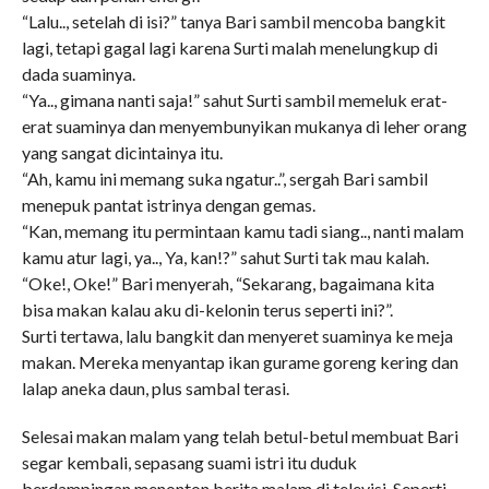
“Lalu.., setelah di isi?” tanya Bari sambil mencoba bangkit
lagi, tetapi gagal lagi karena Surti malah menelungkup di
dada suaminya.
“Ya.., gimana nanti saja!” sahut Surti sambil memeluk erat-
erat suaminya dan menyembunyikan mukanya di leher orang
yang sangat dicintainya itu.
“Ah, kamu ini memang suka ngatur..”, sergah Bari sambil
menepuk pantat istrinya dengan gemas.
“Kan, memang itu permintaan kamu tadi siang.., nanti malam
kamu atur lagi, ya.., Ya, kan!?” sahut Surti tak mau kalah.
“Oke!, Oke!” Bari menyerah, “Sekarang, bagaimana kita
bisa makan kalau aku di-kelonin terus seperti ini?”.
Surti tertawa, lalu bangkit dan menyeret suaminya ke meja
makan. Mereka menyantap ikan gurame goreng kering dan
lalap aneka daun, plus sambal terasi.
Selesai makan malam yang telah betul-betul membuat Bari
segar kembali, sepasang suami istri itu duduk
berdampingan menonton berita malam di televisi. Seperti