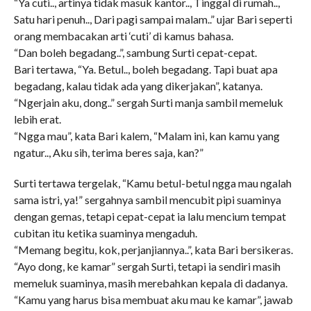
“Ya cuti.., artinya tidak masuk kantor.., Tinggal di rumah..,
Satu hari penuh.., Dari pagi sampai malam..” ujar Bari seperti
orang membacakan arti ‘cuti’ di kamus bahasa.
“Dan boleh begadang..”, sambung Surti cepat-cepat.
Bari tertawa, “Ya. Betul.., boleh begadang. Tapi buat apa
begadang, kalau tidak ada yang dikerjakan”, katanya.
“Ngerjain aku, dong..” sergah Surti manja sambil memeluk
lebih erat.
“Ngga mau”, kata Bari kalem, “Malam ini, kan kamu yang
ngatur.., Aku sih, terima beres saja, kan?”
Surti tertawa tergelak, “Kamu betul-betul ngga mau ngalah
sama istri, ya!” sergahnya sambil mencubit pipi suaminya
dengan gemas, tetapi cepat-cepat ia lalu mencium tempat
cubitan itu ketika suaminya mengaduh.
“Memang begitu, kok, perjanjiannya..”, kata Bari bersikeras.
“Ayo dong, ke kamar” sergah Surti, tetapi ia sendiri masih
memeluk suaminya, masih merebahkan kepala di dadanya.
“Kamu yang harus bisa membuat aku mau ke kamar”, jawab