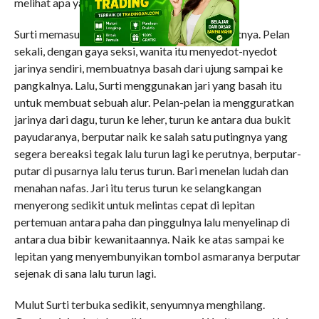
melihat apa yang sedang dikerjakan istrinya.
Surti memasukkan satu jari tengahnya ke mulutnya. Pelan
sekali, dengan gaya seksi, wanita itu menyedot-nyedot
jarinya sendiri, membuatnya basah dari ujung sampai ke
pangkalnya. Lalu, Surti menggunakan jari yang basah itu
untuk membuat sebuah alur. Pelan-pelan ia mengguratkan
jarinya dari dagu, turun ke leher, turun ke antara dua bukit
payudaranya, berputar naik ke salah satu putingnya yang
segera bereaksi tegak lalu turun lagi ke perutnya, berputar-
putar di pusarnya lalu terus turun. Bari menelan ludah dan
menahan nafas. Jari itu terus turun ke selangkangan
menyerong sedikit untuk melintas cepat di lepitan
pertemuan antara paha dan pinggulnya lalu menyelinap di
antara dua bibir kewanitaannya. Naik ke atas sampai ke
lepitan yang menyembunyikan tombol asmaranya berputar
sejenak di sana lalu turun lagi.
Mulut Surti terbuka sedikit, senyumnya menghilang.