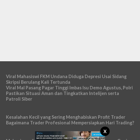
Viral Mahasiswi FKM Undana Diduga Depresi Usai Sidang
Skripsi Berulang Kali Tertunda
Viral Mal Pasang Pagar Tinggi Imbas Isu Demo Agustus, Polri
Pastikan Situasi Aman dan Tingkatkan Intelijen serta
Patroli Siber
Kesalahan Kecil yang Sering Menghabiskan Profit Trader
Bagaimana Trader Profesional Mempersiapkan Hari Trading?
X