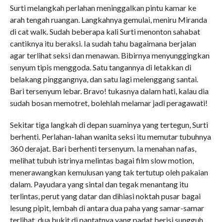
Surti melangkah perlahan meninggalkan pintu kamar ke
arah tengah ruangan. Langkahnya gemulai, meniru Miranda
di cat walk. Sudah beberapa kali Surti menonton sahabat
cantiknya itu beraksi. Ia sudah tahu bagaimana berjalan
agar terlihat seksi dan menawan. Bibirnya menyunggingkan
senyum tipis menggoda. Satu tangannya di letakkan di
belakang pinggangnya, dan satu lagi melenggang santai.
Bari tersenyum lebar. Bravo! tukasnya dalam hati, kalau dia
sudah bosan memotret, bolehlah melamar jadi peragawati!
Sekitar tiga langkah di depan suaminya yang tertegun, Surti
berhenti. Perlahan-lahan wanita seksi itu memutar tubuhnya
360 derajat. Bari berhenti tersenyum. Ia menahan nafas,
melihat tubuh istrinya melintas bagai film slow motion,
menerawangkan kemulusan yang tak tertutup oleh pakaian
dalam. Payudara yang sintal dan tegak menantang itu
terlintas, perut yang datar dan dihiasi noktah pusar bagai
lesung pipit, lembah di antara dua paha yang samar-samar
terlihat, dua bukit di pantatnya yang padat berisi sungguh